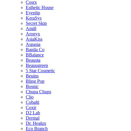
Cosrx
Esthetic House
Eyenlip
KeraSys
Secret Skin
Amill
Aronyx
AsiaKiss
Aspasia
Banila Co
BBalance
Beausta
Beauugreen
5 Star Cosmetic
Beuins
Bling Pop
Bosnic
Chupa Chups
Clio
Cobalti
Coxir
D2 Lab
Dermal
Dr. Healux
Eco Branch