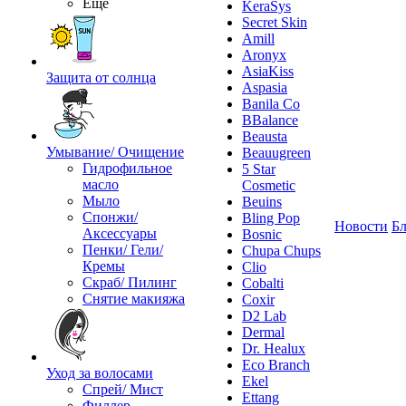
Ещё
KeraSys
Secret Skin
Amill
Aronyx
AsiaKiss
Защита от солнца
Aspasia
Banila Co
BBalance
Beausta
Умывание/ Очищение
Beauugreen
Гидрофильное
5 Star
масло
Cosmetic
Мыло
Beuins
Спонжи/
Bling Pop
Новости
Бл
Аксессуары
Bosnic
Пенки/ Гели/
Chupa Chups
Кремы
Clio
Скраб/ Пилинг
Cobalti
Снятие макияжа
Coxir
D2 Lab
Dermal
Dr. Healux
Eco Branch
Уход за волосами
Ekel
Спрей/ Мист
Ettang
Филлер