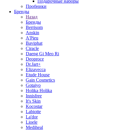
Подарочные наборы
Пробники
Бренды
Назад
Бренды
Berrisom
Anskin
A'Pieu
Baviphat
Ciracle
Daeng Gi Meo Ri
Deoproce
Dr.Jart+
Elizavecca
Etude House
Gain Cosmetics
Gotaiyo
Holika Holika
Innisfree
It's Skin
Kocostar
Labiotte
La'dor
Lioele
Mediheal