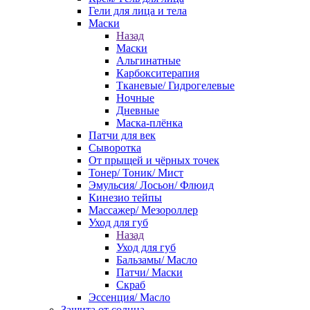
Гели для лица и тела
Маски
Назад
Маски
Альгинатные
Карбокситерапия
Тканевые/ Гидрогелевые
Ночные
Дневные
Маска-плёнка
Патчи для век
Сыворотка
От прыщей и чёрных точек
Тонер/ Тоник/ Мист
Эмульсия/ Лосьон/ Флюид
Кинезио тейпы
Массажер/ Мезороллер
Уход для губ
Назад
Уход для губ
Бальзамы/ Масло
Патчи/ Маски
Скраб
Эссенция/ Масло
Защита от солнца