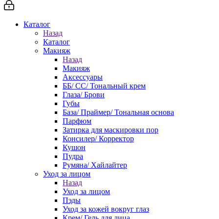
Каталог
Назад
Каталог
Макияж
Назад
Макияж
Аксессуары
ББ/ СС/ Тональный крем
Глаза/ Брови
Губы
База/ Праймер/ Тональная основа
Парфюм
Затирка для маскировки пор
Консилер/ Корректор
Кушон
Пудра
Румяна/ Хайлайтер
Уход за лицом
Назад
Уход за лицом
Пэды
Уход за кожей вокруг глаз
Крем/ Гель для лица