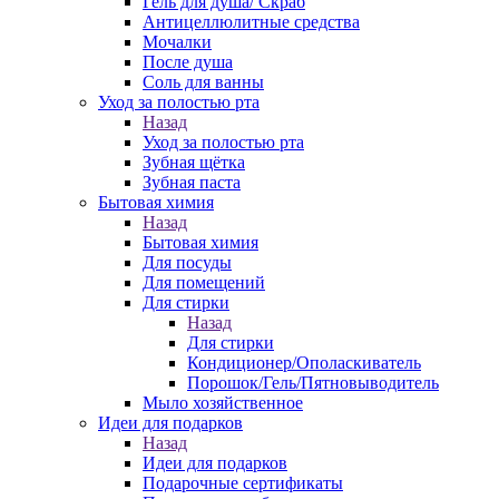
Гель для душа/ Скраб
Антицеллюлитные средства
Мочалки
После душа
Соль для ванны
Уход за полостью рта
Назад
Уход за полостью рта
Зубная щётка
Зубная паста
Бытовая химия
Назад
Бытовая химия
Для посуды
Для помещений
Для стирки
Назад
Для стирки
Кондиционер/Ополаскиватель
Порошок/Гель/Пятновыводитель
Мыло хозяйственное
Идеи для подарков
Назад
Идеи для подарков
Подарочные сертификаты