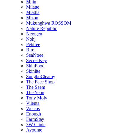
Mijin
Milatte
Missha
Mizon
Mukunghwa ROSSOM
Nature Republic
Newgen
Nohj
Petitfee
Rire
SeaNtree
Secret Key
SkinFood
Skinlite
SungboCleamy
The Face Shop
The Saem
The Yeon
Tony Moly
Vilenta
Welcos
Enough
FarmStay
3W Clinic
Ayoume