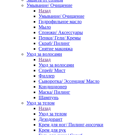
Умывание/ Очищение
Назад
Умывание/ Очищение
Гидрофильное масло
Мыло
Спонжи/ Аксессуары
Пенки/ Гели/ Кремы
Скраб/ Пилинг
Снятие макияжа
Уход за волосами
Назад
Уход за волосами
Спрей/ Мист
Филлер
Сыворотка/ Эссенция/ Масло
Кондиционер
Маска/ Пилинг
Шампунь
Уход за телом
Назад
Уход за телом
Дезодорант
Крем для ног/ Пилинг-носочки
Крем для рук