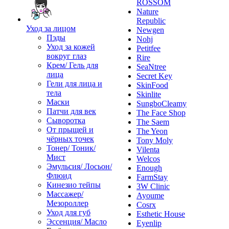
ROSSOM
Nature
Republic
Уход за лицом
Newgen
Пэды
Nohj
Уход за кожей
Petitfee
вокруг глаз
Rire
Крем/ Гель для
SeaNtree
лица
Secret Key
Гели для лица и
SkinFood
тела
Skinlite
Маски
SungboCleamy
Патчи для век
The Face Shop
Сыворотка
The Saem
От прыщей и
The Yeon
чёрных точек
Tony Moly
Тонер/ Тоник/
Vilenta
Мист
Welcos
Эмульсия/ Лосьон/
Enough
Флюид
FarmStay
Кинезио тейпы
3W Clinic
Массажер/
Ayoume
Мезороллер
Cosrx
Уход для губ
Esthetic House
Эссенция/ Масло
Eyenlip