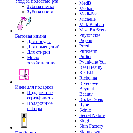
Уход за полостью рта
MedB
Зубная щётка
Median
Зубная паста
Medi-Peel
Michelle
Milk Baobab
Mise En Scene
Phytoncide
Бытовая химия
Pigeon
Для посуды
Prreti
Для помещений
Purederm
Для стирки
Purito
Мыло
Pyunkang Yul
хозяйственное
Real Beauty
Realskin
Richenna
Rivecowe
Идеи для подарков
Beyond
Подарочные
Beauty
сертификаты
Rocket Soap
Подарочные
Ryoe
наборы
Scinic
Secret Nature
Singi
Skin Factory
Skinmakers
Пробники