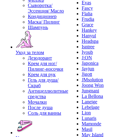
Evas
Сыворотка/
Fascy
Эссенция/ Масло
Flalia
Кондиционер
Frudia
Маска/ Пилинг
Grace
Шампунь
Hankey
Hanyul
Headspa
Isntree
Iyoub
Уход за телом
J:ON
Дезодорант
Japonica
Крем для ног/
Jayjun
Пилинг-носочки
Jigott
Крем для рук
JMsolution
Гель для душа/
Joong Won
Скраб
Jungnani
Антицеллюлитные
La Bellona
средства
Laneige
Мочалки
Lebelage
После душа
Lion
Соль для ванны
Lunaris
Mamonde
Masil
May Island