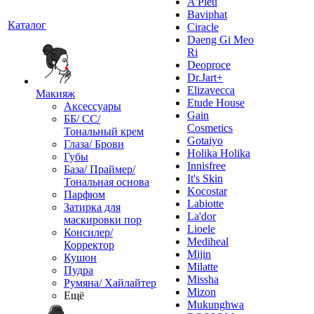
A'Pieu
Baviphat
Каталог
Ciracle
Daeng Gi Meo
Ri
Deoproce
Dr.Jart+
Elizavecca
Макияж
Etude House
Аксессуары
Gain
ББ/ СС/
Cosmetics
Тональный крем
Gotaiyo
Глаза/ Брови
Holika Holika
Губы
Innisfree
База/ Праймер/
It's Skin
Тональная основа
Kocostar
Парфюм
Labiotte
Затирка для
La'dor
маскировки пор
Lioele
Консилер/
Mediheal
Корректор
Mijin
Кушон
Milatte
Пудра
Missha
Румяна/ Хайлайтер
Mizon
Ещё
Mukunghwa