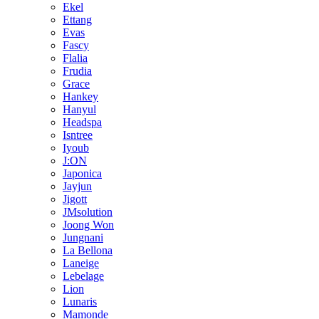
Ekel
Ettang
Evas
Fascy
Flalia
Frudia
Grace
Hankey
Hanyul
Headspa
Isntree
Iyoub
J:ON
Japonica
Jayjun
Jigott
JMsolution
Joong Won
Jungnani
La Bellona
Laneige
Lebelage
Lion
Lunaris
Mamonde