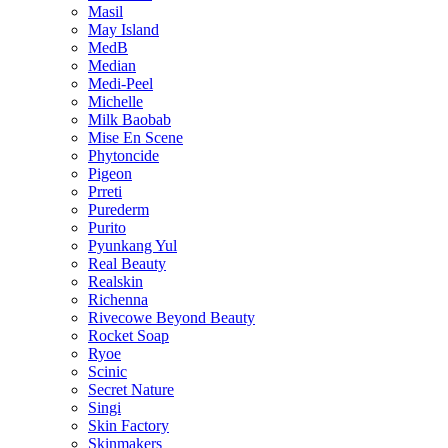
Masil
May Island
MedB
Median
Medi-Peel
Michelle
Milk Baobab
Mise En Scene
Phytoncide
Pigeon
Prreti
Purederm
Purito
Pyunkang Yul
Real Beauty
Realskin
Richenna
Rivecowe Beyond Beauty
Rocket Soap
Ryoe
Scinic
Secret Nature
Singi
Skin Factory
Skinmakers