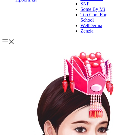
SNP
Some By Mi
Too Cool For
School
WellDerma
Zenzia