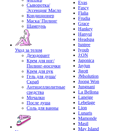
Evas
Сыворотка/
Fascy
Эссенция/ Масло
Flalia
Кондиционер
Frudia
Маска/ Пилинг
Grace
Шампунь
Hankey
Hanyul
Headspa
Isntree
Iyoub
Уход за телом
J:ON
Дезодорант
Japonica
Крем для ног/
Jayjun
Пилинг-носочки
Jigott
Крем для рук
JMsolution
Гель для душа/
Joong Won
Скраб
Jungnani
Антицеллюлитные
La Bellona
средства
Laneige
Мочалки
Lebelage
После душа
Lion
Соль для ванны
Lunaris
Mamonde
Masil
May Island