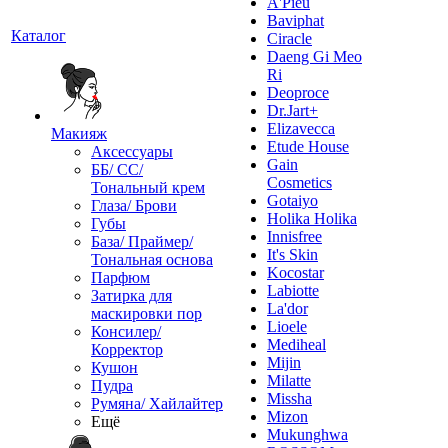
A'Pieu
Baviphat
Каталог
Ciracle
Daeng Gi Meo
Ri
Deoproce
Dr.Jart+
Elizavecca
Макияж
Etude House
Аксессуары
Gain
ББ/ СС/
Cosmetics
Тональный крем
Gotaiyo
Глаза/ Брови
Holika Holika
Губы
Innisfree
База/ Праймер/
It's Skin
Тональная основа
Kocostar
Парфюм
Labiotte
Затирка для
La'dor
маскировки пор
Lioele
Консилер/
Mediheal
Корректор
Mijin
Кушон
Milatte
Пудра
Missha
Румяна/ Хайлайтер
Mizon
Ещё
Mukunghwa