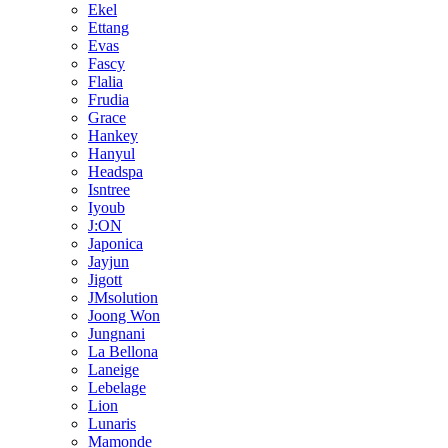
Ekel
Ettang
Evas
Fascy
Flalia
Frudia
Grace
Hankey
Hanyul
Headspa
Isntree
Iyoub
J:ON
Japonica
Jayjun
Jigott
JMsolution
Joong Won
Jungnani
La Bellona
Laneige
Lebelage
Lion
Lunaris
Mamonde