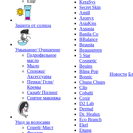
Ещё
KeraSys
Secret Skin
Amill
Aronyx
AsiaKiss
Защита от солнца
Aspasia
Banila Co
BBalance
Beausta
Умывание/ Очищение
Beauugreen
Гидрофильное
5 Star
масло
Cosmetic
Мыло
Beuins
Спонжи/
Bling Pop
Новости
Бл
Аксессуары
Bosnic
Пенки/ Гели/
Chupa Chups
Кремы
Clio
Скраб/ Пилинг
Cobalti
Снятие макияжа
Coxir
D2 Lab
Dermal
Dr. Healux
Eco Branch
Уход за волосами
Ekel
Спрей/ Мист
Ettang
Филлер