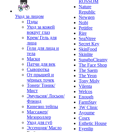
ROSSOM
Nature
Republic
Уход за лицом
Newgen
Пэды
Nohj
Уход за кожей
Petitfee
вокруг глаз
Rire
Крем/ Гель для
SeaNtree
лица
Secret Key
Гели для лица и
SkinFood
тела
Skinlite
Маски
SungboCleamy
Патчи для век
The Face Shop
Сыворотка
The Saem
От прыщей и
The Yeon
чёрных точек
Tony Moly
Тонер/ Тоник/
Vilenta
Мист
Welcos
Эмульсия/ Лосьон/
Enough
Флюид
FarmStay
Кинезио тейпы
3W Clinic
Массажер/
Ayoume
Мезороллер
Cosrx
Уход для губ
Esthetic House
Эссенция/ Масло
Eyenlip