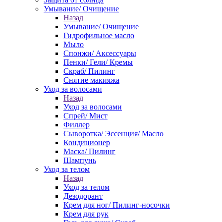
Умывание/ Очищение
Назад
Умывание/ Очищение
Гидрофильное масло
Мыло
Спонжи/ Аксессуары
Пенки/ Гели/ Кремы
Скраб/ Пилинг
Снятие макияжа
Уход за волосами
Назад
Уход за волосами
Спрей/ Мист
Филлер
Сыворотка/ Эссенция/ Масло
Кондиционер
Маска/ Пилинг
Шампунь
Уход за телом
Назад
Уход за телом
Дезодорант
Крем для ног/ Пилинг-носочки
Крем для рук