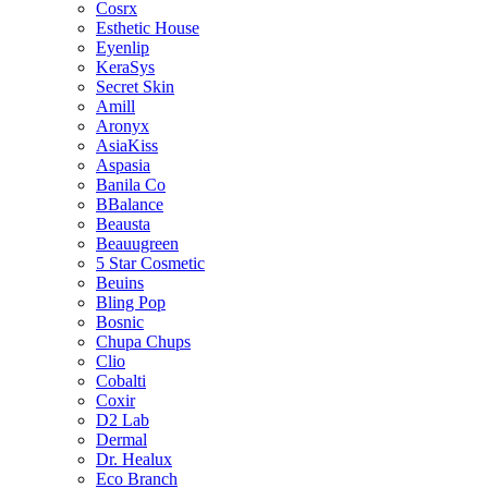
Cosrx
Esthetic House
Eyenlip
KeraSys
Secret Skin
Amill
Aronyx
AsiaKiss
Aspasia
Banila Co
BBalance
Beausta
Beauugreen
5 Star Cosmetic
Beuins
Bling Pop
Bosnic
Chupa Chups
Clio
Cobalti
Coxir
D2 Lab
Dermal
Dr. Healux
Eco Branch