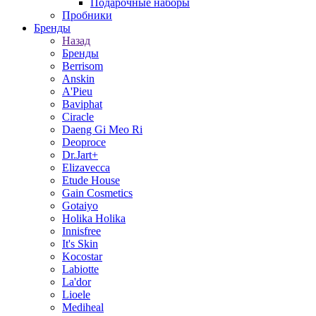
Подарочные наборы
Пробники
Бренды
Назад
Бренды
Berrisom
Anskin
A'Pieu
Baviphat
Ciracle
Daeng Gi Meo Ri
Deoproce
Dr.Jart+
Elizavecca
Etude House
Gain Cosmetics
Gotaiyo
Holika Holika
Innisfree
It's Skin
Kocostar
Labiotte
La'dor
Lioele
Mediheal