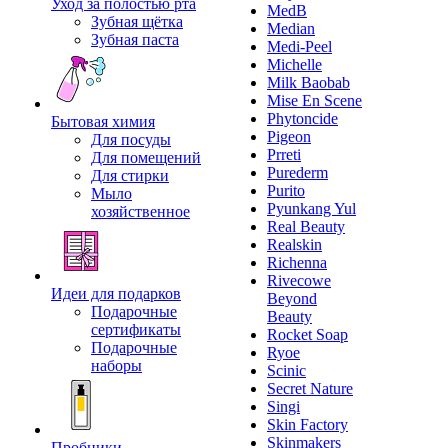
Уход за полостью рта
MedB
Зубная щётка
Median
Зубная паста
Medi-Peel
Michelle
Milk Baobab
Mise En Scene
Phytoncide
Бытовая химия
Pigeon
Для посуды
Prreti
Для помещений
Purederm
Для стирки
Purito
Мыло
Pyunkang Yul
хозяйственное
Real Beauty
Realskin
Richenna
Rivecowe
Идеи для подарков
Beyond
Подарочные
Beauty
сертификаты
Rocket Soap
Подарочные
Ryoe
наборы
Scinic
Secret Nature
Singi
Skin Factory
Skinmakers
Пробники