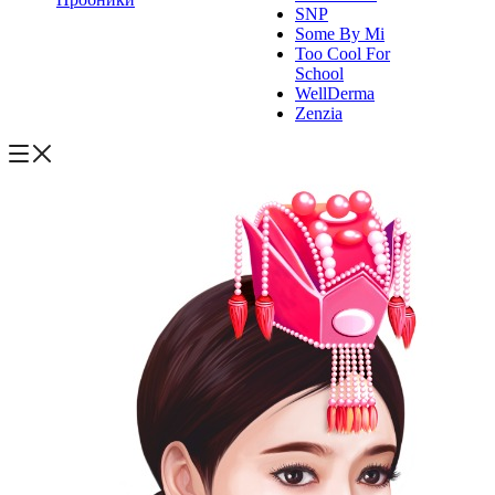
SNP
Some By Mi
Too Cool For
School
WellDerma
Zenzia