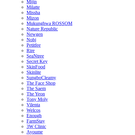
Mijin
Milatte
Missha
Mizon
Mukunghwa ROSSOM
Nature Republic
Newgen
Nohj
Petitfee
Rire
SeaNtree
Secret Key
SkinFood
Skinlite
SungboCleamy
The Face Shop
The Saem
The Yeon
Tony Moly
Vilenta
Welcos
Enough
FarmStay
3W Clinic
Ayoume