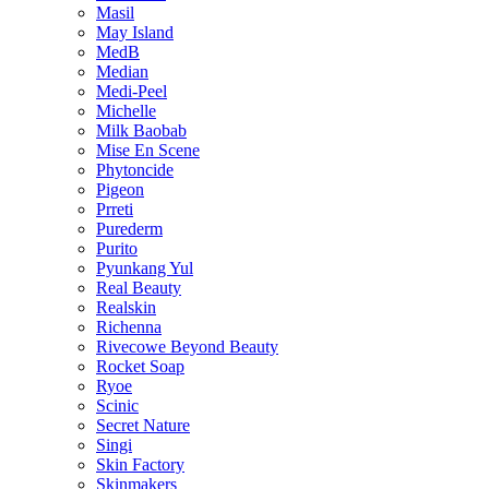
Masil
May Island
MedB
Median
Medi-Peel
Michelle
Milk Baobab
Mise En Scene
Phytoncide
Pigeon
Prreti
Purederm
Purito
Pyunkang Yul
Real Beauty
Realskin
Richenna
Rivecowe Beyond Beauty
Rocket Soap
Ryoe
Scinic
Secret Nature
Singi
Skin Factory
Skinmakers