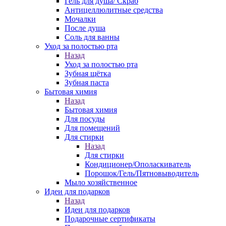
Гель для душа/ Скраб
Антицеллюлитные средства
Мочалки
После душа
Соль для ванны
Уход за полостью рта
Назад
Уход за полостью рта
Зубная щётка
Зубная паста
Бытовая химия
Назад
Бытовая химия
Для посуды
Для помещений
Для стирки
Назад
Для стирки
Кондиционер/Ополаскиватель
Порошок/Гель/Пятновыводитель
Мыло хозяйственное
Идеи для подарков
Назад
Идеи для подарков
Подарочные сертификаты