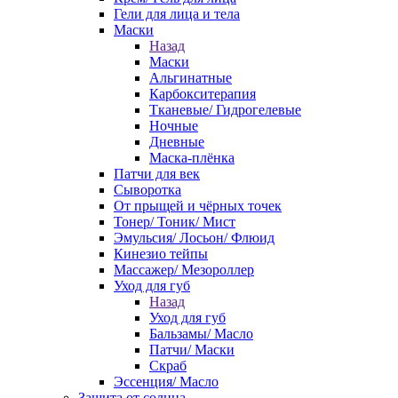
Гели для лица и тела
Маски
Назад
Маски
Альгинатные
Карбокситерапия
Тканевые/ Гидрогелевые
Ночные
Дневные
Маска-плёнка
Патчи для век
Сыворотка
От прыщей и чёрных точек
Тонер/ Тоник/ Мист
Эмульсия/ Лосьон/ Флюид
Кинезио тейпы
Массажер/ Мезороллер
Уход для губ
Назад
Уход для губ
Бальзамы/ Масло
Патчи/ Маски
Скраб
Эссенция/ Масло
Защита от солнца