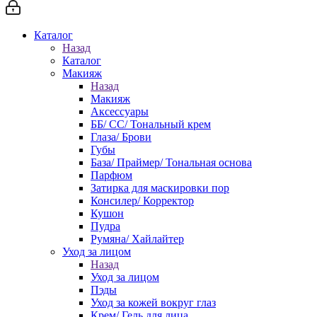
Каталог
Назад
Каталог
Макияж
Назад
Макияж
Аксессуары
ББ/ СС/ Тональный крем
Глаза/ Брови
Губы
База/ Праймер/ Тональная основа
Парфюм
Затирка для маскировки пор
Консилер/ Корректор
Кушон
Пудра
Румяна/ Хайлайтер
Уход за лицом
Назад
Уход за лицом
Пэды
Уход за кожей вокруг глаз
Крем/ Гель для лица