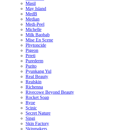
Masil
May Island
MedB
Median
Medi-Peel
Michelle
Milk Baobab
Mise En Scene
Phytoncide
Pigeon
Prreti
Purederm
Purito
Pyunkang Yul
Real Beauty
Realskin
Richenna
Rivecowe Beyond Beauty
Rocket Soap
Ryoe
Scinic
Secret Nature
Singi
Skin Factory
Skinmakers