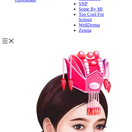
SNP
Some By Mi
Too Cool For
School
WellDerma
Zenzia