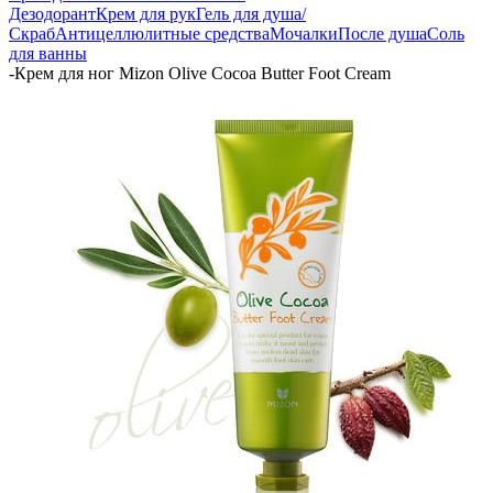
Дезодорант
Крем для рук
Гель для душа/
Скраб
Антицеллюлитные средства
Мочалки
После душа
Соль
для ванны
-
Крем для ног Mizon Olive Cocoa Butter Foot Cream