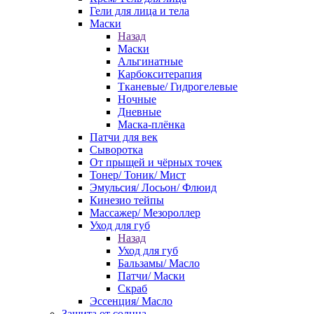
Гели для лица и тела
Маски
Назад
Маски
Альгинатные
Карбокситерапия
Тканевые/ Гидрогелевые
Ночные
Дневные
Маска-плёнка
Патчи для век
Сыворотка
От прыщей и чёрных точек
Тонер/ Тоник/ Мист
Эмульсия/ Лосьон/ Флюид
Кинезио тейпы
Массажер/ Мезороллер
Уход для губ
Назад
Уход для губ
Бальзамы/ Масло
Патчи/ Маски
Скраб
Эссенция/ Масло
Защита от солнца