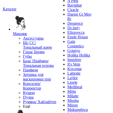
A'Pieu
Baviphat
Каталог
Ciracle
Daeng Gi Meo
Ri
Deoproce
Dr.Jart+
Elizavecca
Макияж
Etude House
Аксессуары
Gain
ББ/ СС/
Cosmetics
Тональный крем
Gotaiyo
Глаза/ Брови
Holika Holika
Губы
Innisfree
База/ Праймер/
It's Skin
Тональная основа
Kocostar
Парфюм
Labiotte
Затирка для
La'dor
маскировки пор
Lioele
Консилер/
Mediheal
Корректор
Mijin
Кушон
Milatte
Пудра
Missha
Румяна/ Хайлайтер
Mizon
Ещё
Mukunghwa