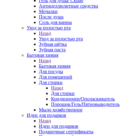
Гель для душа/ Скраб
Антицеллюлитные средства
Мочалки
После душа
Соль для ванны
Уход за полостью рта
Назад
Уход за полостью рта
Зубная щётка
Зубная паста
Бытовая химия
Назад
Бытовая химия
Для посуды
Для помещений
Для стирки
Назад
Для стирки
Кондиционер/Ополаскиватель
Порошок/Гель/Пятновыводитель
Мыло хозяйственное
Идеи для подарков
Назад
Идеи для подарков
Подарочные сертификаты