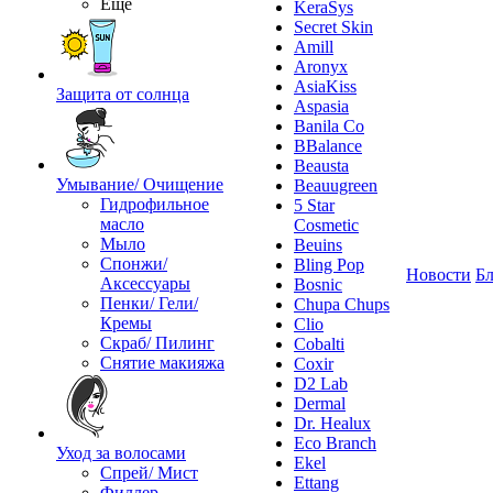
Ещё
KeraSys
Secret Skin
Amill
Aronyx
AsiaKiss
Защита от солнца
Aspasia
Banila Co
BBalance
Beausta
Умывание/ Очищение
Beauugreen
Гидрофильное
5 Star
масло
Cosmetic
Мыло
Beuins
Спонжи/
Bling Pop
Новости
Бл
Аксессуары
Bosnic
Пенки/ Гели/
Chupa Chups
Кремы
Clio
Скраб/ Пилинг
Cobalti
Снятие макияжа
Coxir
D2 Lab
Dermal
Dr. Healux
Eco Branch
Уход за волосами
Ekel
Спрей/ Мист
Ettang
Филлер