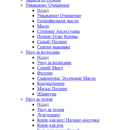
Умывание/ Очищение
Назад
Умывание/ Очищение
Гидрофильное масло
Мыло
Спонжи/ Аксессуары
Пенки/ Гели/ Кремы
Скраб/ Пилинг
Снятие макияжа
Уход за волосами
Назад
Уход за волосами
Спрей/ Мист
Филлер
Сыворотка/ Эссенция/ Масло
Кондиционер
Маска/ Пилинг
Шампунь
Уход за телом
Назад
Уход за телом
Дезодорант
Крем для ног/ Пилинг-носочки
Крем для рук