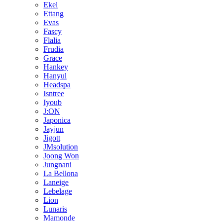
Ekel
Ettang
Evas
Fascy
Flalia
Frudia
Grace
Hankey
Hanyul
Headspa
Isntree
Iyoub
J:ON
Japonica
Jayjun
Jigott
JMsolution
Joong Won
Jungnani
La Bellona
Laneige
Lebelage
Lion
Lunaris
Mamonde