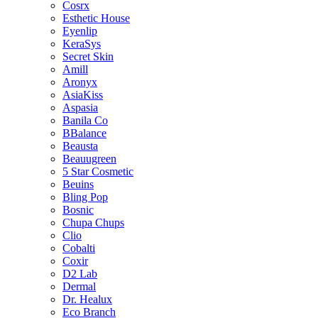
Cosrx
Esthetic House
Eyenlip
KeraSys
Secret Skin
Amill
Aronyx
AsiaKiss
Aspasia
Banila Co
BBalance
Beausta
Beauugreen
5 Star Cosmetic
Beuins
Bling Pop
Bosnic
Chupa Chups
Clio
Cobalti
Coxir
D2 Lab
Dermal
Dr. Healux
Eco Branch