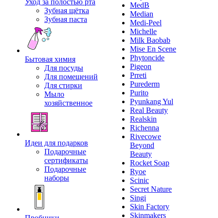
Уход за полостью рта
MedB
Зубная щётка
Median
Зубная паста
Medi-Peel
Michelle
Milk Baobab
Mise En Scene
Phytoncide
Бытовая химия
Pigeon
Для посуды
Prreti
Для помещений
Purederm
Для стирки
Purito
Мыло
Pyunkang Yul
хозяйственное
Real Beauty
Realskin
Richenna
Rivecowe
Идеи для подарков
Beyond
Подарочные
Beauty
сертификаты
Rocket Soap
Подарочные
Ryoe
наборы
Scinic
Secret Nature
Singi
Skin Factory
Skinmakers
Пробники