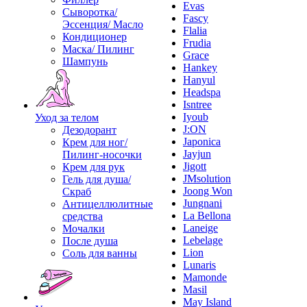
Evas
Сыворотка/
Fascy
Эссенция/ Масло
Flalia
Кондиционер
Frudia
Маска/ Пилинг
Grace
Шампунь
Hankey
Hanyul
Headspa
Isntree
Iyoub
Уход за телом
J:ON
Дезодорант
Japonica
Крем для ног/
Jayjun
Пилинг-носочки
Jigott
Крем для рук
JMsolution
Гель для душа/
Joong Won
Скраб
Jungnani
Антицеллюлитные
La Bellona
средства
Laneige
Мочалки
Lebelage
После душа
Lion
Соль для ванны
Lunaris
Mamonde
Masil
May Island