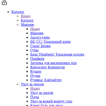
Каталог
Назад
Каталог
Макияж
Назад
Макияж
Аксессуары
ББ/ СС/ Тональный крем
Глаза/ Брови
Губы
База/ Праймер/ Тональная основа
Парфюм
Затирка для маскировки пор
Консилер/ Корректор
Кушон
Пудра
Румяна/ Хайлайтер
Уход за лицом
Назад
Уход за лицом
Пэды
Уход за кожей вокруг глаз
Крем/ Гель для лица