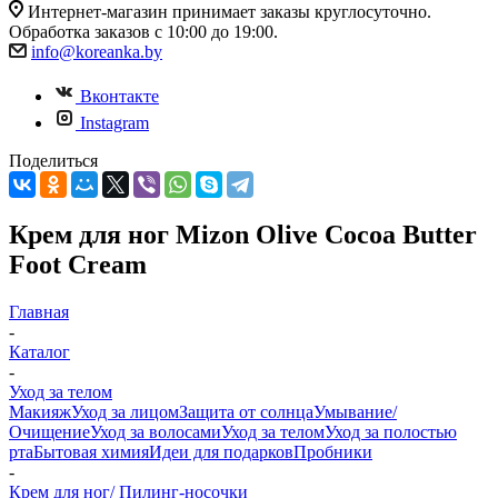
Интернет-магазин принимает заказы круглосуточно.
Обработка заказов с 10:00 до 19:00.
info@koreanka.by
Вконтакте
Instagram
Поделиться
Крем для ног Mizon Olive Cocoa Butter
Foot Cream
Главная
-
Каталог
-
Уход за телом
Макияж
Уход за лицом
Защита от солнца
Умывание/
Очищение
Уход за волосами
Уход за телом
Уход за полостью
рта
Бытовая химия
Идеи для подарков
Пробники
-
Крем для ног/ Пилинг-носочки