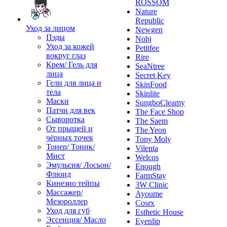
ROSSOM
Nature
Republic
Уход за лицом
Newgen
Пэды
Nohj
Уход за кожей
Petitfee
вокруг глаз
Rire
Крем/ Гель для
SeaNtree
лица
Secret Key
Гели для лица и
SkinFood
тела
Skinlite
Маски
SungboCleamy
Патчи для век
The Face Shop
Сыворотка
The Saem
От прыщей и
The Yeon
чёрных точек
Tony Moly
Тонер/ Тоник/
Vilenta
Мист
Welcos
Эмульсия/ Лосьон/
Enough
Флюид
FarmStay
Кинезио тейпы
3W Clinic
Массажер/
Ayoume
Мезороллер
Cosrx
Уход для губ
Esthetic House
Эссенция/ Масло
Eyenlip