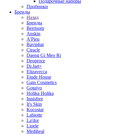
Подарочные наборы
Пробники
Бренды
Назад
Бренды
Berrisom
Anskin
A'Pieu
Baviphat
Ciracle
Daeng Gi Meo Ri
Deoproce
Dr.Jart+
Elizavecca
Etude House
Gain Cosmetics
Gotaiyo
Holika Holika
Innisfree
It's Skin
Kocostar
Labiotte
La'dor
Lioele
Mediheal