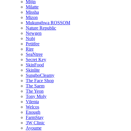
Mijin
Milatte
Missha
Mizon
Mukunghwa ROSSOM
Nature Republic
Newgen
Nohj
Petitfee
Rire
SeaNtree
Secret Key
SkinFood
Skinlite
SungboCleamy
The Face Shop
The Saem
The Yeon
Tony Moly
Vilenta
Welcos
Enough
FarmStay
3W Clinic
Ayoume