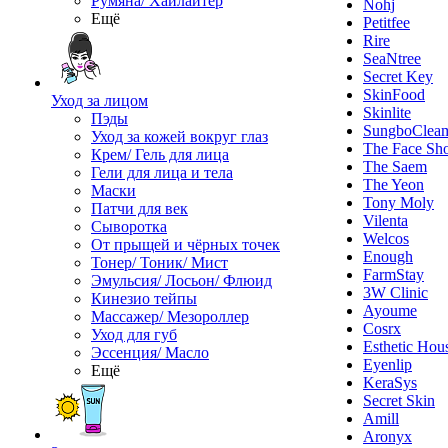
Румяна/ Хайлайтер
Nohj
Ещё
Petitfee
Rire
SeaNtree
Secret Key
SkinFood
Уход за лицом
Skinlite
Пэды
SungboClea
Уход за кожей вокруг глаз
The Face Sh
Крем/ Гель для лица
The Saem
Гели для лица и тела
The Yeon
Маски
Tony Moly
Патчи для век
Vilenta
Сыворотка
Welcos
От прыщей и чёрных точек
Enough
Тонер/ Тоник/ Мист
FarmStay
Эмульсия/ Лосьон/ Флюид
3W Clinic
Кинезио тейпы
Ayoume
Массажер/ Мезороллер
Cosrx
Уход для губ
Esthetic Hou
Эссенция/ Масло
Eyenlip
Ещё
KeraSys
Secret Skin
Amill
Aronyx