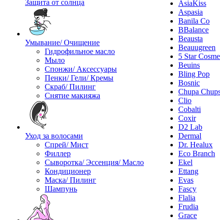
Защита от солнца
AsiaKiss
Aspasia
Banila Co
BBalance
Beausta
Умывание/ Очищение
Beauugreen
Гидрофильное масло
5 Star Cosme
Мыло
Beuins
Спонжи/ Аксессуары
Bling Pop
Пенки/ Гели/ Кремы
Bosnic
Скраб/ Пилинг
Chupa Chup
Снятие макияжа
Clio
Cobalti
Coxir
D2 Lab
Уход за волосами
Dermal
Спрей/ Мист
Dr. Healux
Филлер
Eco Branch
Сыворотка/ Эссенция/ Масло
Ekel
Кондиционер
Ettang
Маска/ Пилинг
Evas
Шампунь
Fascy
Flalia
Frudia
Grace