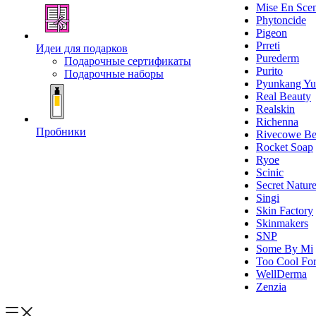
Mise En Sce
Phytoncide
Pigeon
Prreti
Идеи для подарков
Purederm
Подарочные сертификаты
Purito
Подарочные наборы
Pyunkang Yu
Real Beauty
Realskin
Richenna
Пробники
Rivecowe Be
Rocket Soap
Ryoe
Scinic
Secret Natur
Singi
Skin Factory
Skinmakers
SNP
Some By Mi
Too Cool For
WellDerma
Zenzia