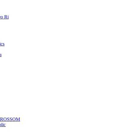
o Ri
ics
a
a ROSSOM
lic