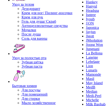
Hankey
Уход за телом
Hanyul
Дезодорант
Headspa
Крем для ног/ Пилинг-носочки
Isntree
Крем для рук
Iyoub
Гель для душа/ Скраб
J:ON
Антицеллюлитные средства
Japonica
Мочалки
Jayjun
После душа
Jigott
Соль для ванны
JMsolution
Joong Won
Jungnani
La Bellona
Laneige
Уход за полостью рта
Lebelage
Зубная щётка
Lion
Зубная паста
Lunaris
Mamonde
Masil
May Island
Бытовая химия
MedB
Для посуды
Median
Для помещений
Medi-Peel
Для стирки
Michelle
Мыло хозяйственное
Milk Baobab