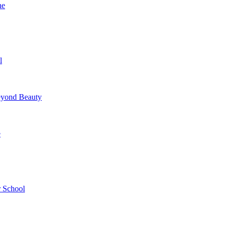
ne
l
yond Beauty
e
 School