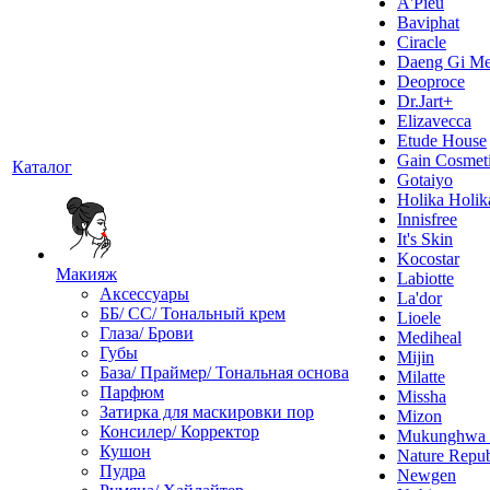
A'Pieu
Baviphat
Ciracle
Daeng Gi Me
Deoproce
Dr.Jart+
Elizavecca
Etude House
Gain Cosmet
Каталог
Gotaiyo
Holika Holik
Innisfree
It's Skin
Kocostar
Макияж
Labiotte
Аксессуары
La'dor
ББ/ СС/ Тональный крем
Lioele
Глаза/ Брови
Mediheal
Губы
Mijin
База/ Праймер/ Тональная основа
Milatte
Парфюм
Missha
Затирка для маскировки пор
Mizon
Консилер/ Корректор
Mukunghw
Кушон
Nature Repub
Пудра
Newgen