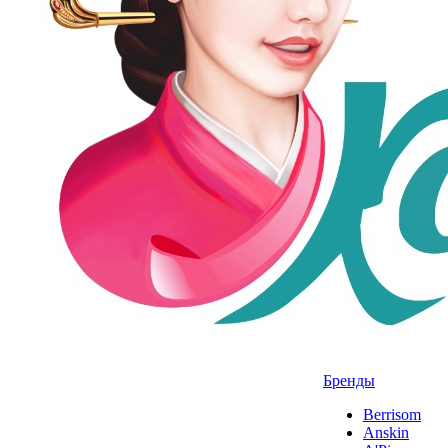
Бренды
Berrisom
Anskin