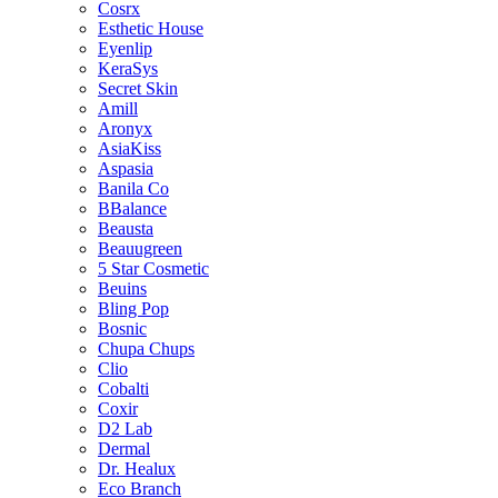
Cosrx
Esthetic House
Eyenlip
KeraSys
Secret Skin
Amill
Aronyx
AsiaKiss
Aspasia
Banila Co
BBalance
Beausta
Beauugreen
5 Star Cosmetic
Beuins
Bling Pop
Bosnic
Chupa Chups
Clio
Cobalti
Coxir
D2 Lab
Dermal
Dr. Healux
Eco Branch