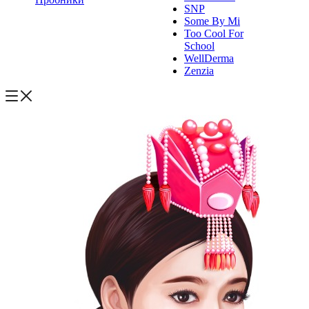
SNP
Some By Mi
Too Cool For
School
WellDerma
Zenzia