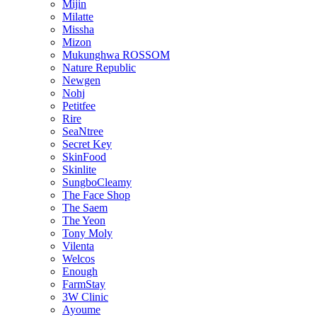
Mijin
Milatte
Missha
Mizon
Mukunghwa ROSSOM
Nature Republic
Newgen
Nohj
Petitfee
Rire
SeaNtree
Secret Key
SkinFood
Skinlite
SungboCleamy
The Face Shop
The Saem
The Yeon
Tony Moly
Vilenta
Welcos
Enough
FarmStay
3W Clinic
Ayoume