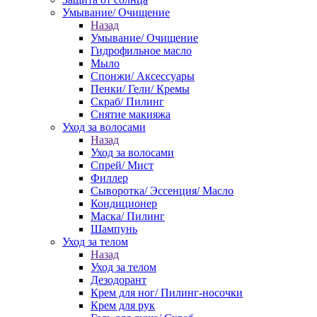
Умывание/ Очищение
Назад
Умывание/ Очищение
Гидрофильное масло
Мыло
Спонжи/ Аксессуары
Пенки/ Гели/ Кремы
Скраб/ Пилинг
Снятие макияжа
Уход за волосами
Назад
Уход за волосами
Спрей/ Мист
Филлер
Сыворотка/ Эссенция/ Масло
Кондиционер
Маска/ Пилинг
Шампунь
Уход за телом
Назад
Уход за телом
Дезодорант
Крем для ног/ Пилинг-носочки
Крем для рук