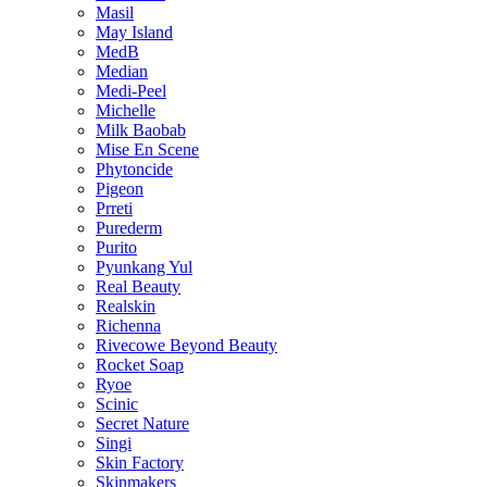
Masil
May Island
MedB
Median
Medi-Peel
Michelle
Milk Baobab
Mise En Scene
Phytoncide
Pigeon
Prreti
Purederm
Purito
Pyunkang Yul
Real Beauty
Realskin
Richenna
Rivecowe Beyond Beauty
Rocket Soap
Ryoe
Scinic
Secret Nature
Singi
Skin Factory
Skinmakers