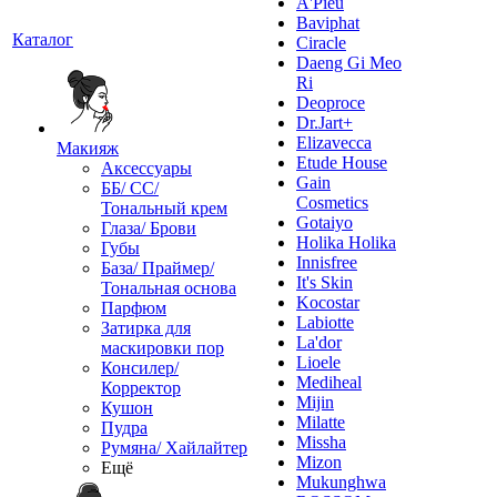
A'Pieu
Baviphat
Каталог
Ciracle
Daeng Gi Meo
Ri
Deoproce
Dr.Jart+
Elizavecca
Макияж
Etude House
Аксессуары
Gain
ББ/ СС/
Cosmetics
Тональный крем
Gotaiyo
Глаза/ Брови
Holika Holika
Губы
Innisfree
База/ Праймер/
It's Skin
Тональная основа
Kocostar
Парфюм
Labiotte
Затирка для
La'dor
маскировки пор
Lioele
Консилер/
Mediheal
Корректор
Mijin
Кушон
Milatte
Пудра
Missha
Румяна/ Хайлайтер
Mizon
Ещё
Mukunghwa