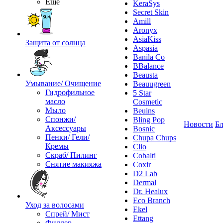
Ещё
KeraSys
Secret Skin
Amill
Aronyx
AsiaKiss
Защита от солнца
Aspasia
Banila Co
BBalance
Beausta
Умывание/ Очищение
Beauugreen
Гидрофильное
5 Star
масло
Cosmetic
Мыло
Beuins
Спонжи/
Bling Pop
Новости
Бл
Аксессуары
Bosnic
Пенки/ Гели/
Chupa Chups
Кремы
Clio
Скраб/ Пилинг
Cobalti
Снятие макияжа
Coxir
D2 Lab
Dermal
Dr. Healux
Eco Branch
Уход за волосами
Ekel
Спрей/ Мист
Ettang
Филлер