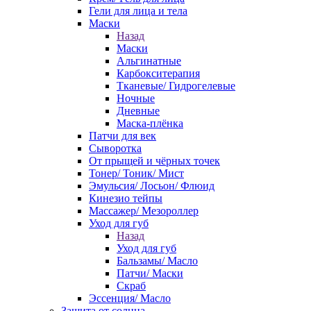
Гели для лица и тела
Маски
Назад
Маски
Альгинатные
Карбокситерапия
Тканевые/ Гидрогелевые
Ночные
Дневные
Маска-плёнка
Патчи для век
Сыворотка
От прыщей и чёрных точек
Тонер/ Тоник/ Мист
Эмульсия/ Лосьон/ Флюид
Кинезио тейпы
Массажер/ Мезороллер
Уход для губ
Назад
Уход для губ
Бальзамы/ Масло
Патчи/ Маски
Скраб
Эссенция/ Масло
Защита от солнца