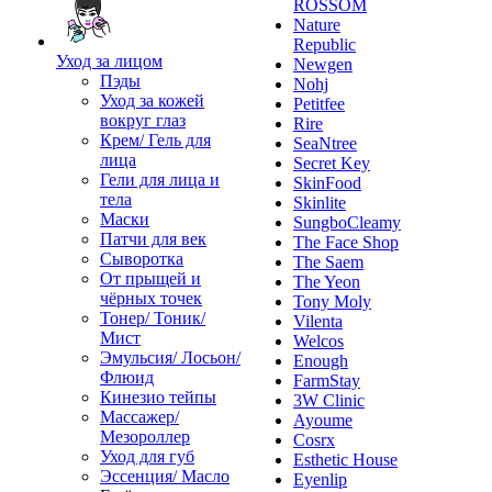
ROSSOM
Nature
Republic
Уход за лицом
Newgen
Пэды
Nohj
Уход за кожей
Petitfee
вокруг глаз
Rire
Крем/ Гель для
SeaNtree
лица
Secret Key
Гели для лица и
SkinFood
тела
Skinlite
Маски
SungboCleamy
Патчи для век
The Face Shop
Сыворотка
The Saem
От прыщей и
The Yeon
чёрных точек
Tony Moly
Тонер/ Тоник/
Vilenta
Мист
Welcos
Эмульсия/ Лосьон/
Enough
Флюид
FarmStay
Кинезио тейпы
3W Clinic
Массажер/
Ayoume
Мезороллер
Cosrx
Уход для губ
Esthetic House
Эссенция/ Масло
Eyenlip