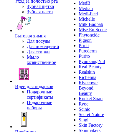
Уход за полостью рта
MedB
Зубная щётка
Median
Зубная паста
Medi-Peel
Michelle
Milk Baobab
Mise En Scene
Phytoncide
Бытовая химия
Pigeon
Для посуды
Prreti
Для помещений
Purederm
Для стирки
Purito
Мыло
Pyunkang Yul
хозяйственное
Real Beauty
Realskin
Richenna
Rivecowe
Идеи для подарков
Beyond
Подарочные
Beauty
сертификаты
Rocket Soap
Подарочные
Ryoe
наборы
Scinic
Secret Nature
Singi
Skin Factory
Skinmakers
Пробники