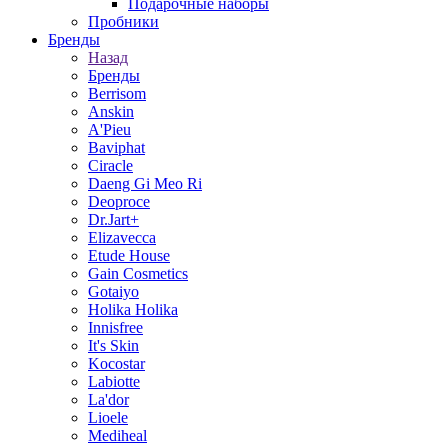
Подарочные наборы
Пробники
Бренды
Назад
Бренды
Berrisom
Anskin
A'Pieu
Baviphat
Ciracle
Daeng Gi Meo Ri
Deoproce
Dr.Jart+
Elizavecca
Etude House
Gain Cosmetics
Gotaiyo
Holika Holika
Innisfree
It's Skin
Kocostar
Labiotte
La'dor
Lioele
Mediheal