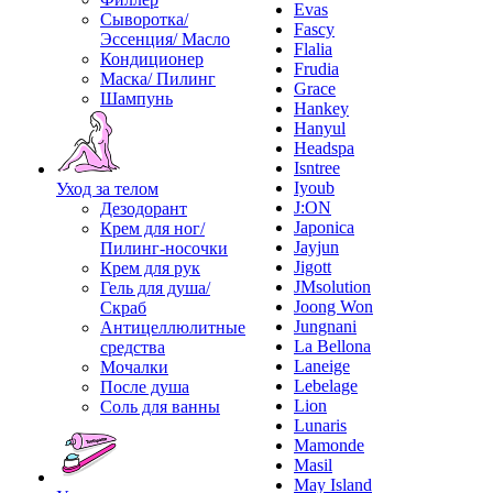
Evas
Сыворотка/
Fascy
Эссенция/ Масло
Flalia
Кондиционер
Frudia
Маска/ Пилинг
Grace
Шампунь
Hankey
Hanyul
Headspa
Isntree
Iyoub
Уход за телом
J:ON
Дезодорант
Japonica
Крем для ног/
Jayjun
Пилинг-носочки
Jigott
Крем для рук
JMsolution
Гель для душа/
Joong Won
Скраб
Jungnani
Антицеллюлитные
La Bellona
средства
Laneige
Мочалки
Lebelage
После душа
Lion
Соль для ванны
Lunaris
Mamonde
Masil
May Island