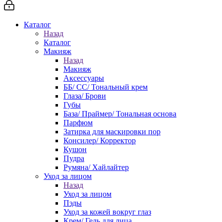
Каталог
Назад
Каталог
Макияж
Назад
Макияж
Аксессуары
ББ/ СС/ Тональный крем
Глаза/ Брови
Губы
База/ Праймер/ Тональная основа
Парфюм
Затирка для маскировки пор
Консилер/ Корректор
Кушон
Пудра
Румяна/ Хайлайтер
Уход за лицом
Назад
Уход за лицом
Пэды
Уход за кожей вокруг глаз
Крем/ Гель для лица