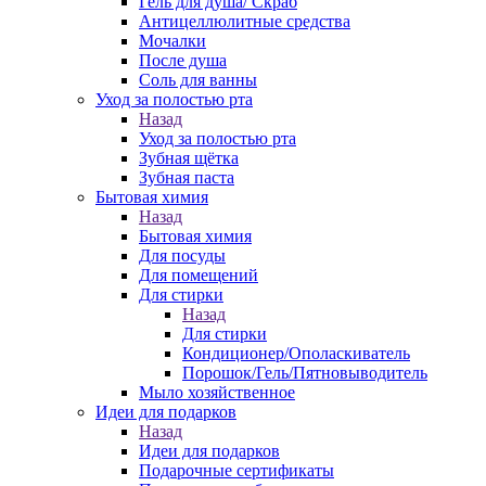
Гель для душа/ Скраб
Антицеллюлитные средства
Мочалки
После душа
Соль для ванны
Уход за полостью рта
Назад
Уход за полостью рта
Зубная щётка
Зубная паста
Бытовая химия
Назад
Бытовая химия
Для посуды
Для помещений
Для стирки
Назад
Для стирки
Кондиционер/Ополаскиватель
Порошок/Гель/Пятновыводитель
Мыло хозяйственное
Идеи для подарков
Назад
Идеи для подарков
Подарочные сертификаты