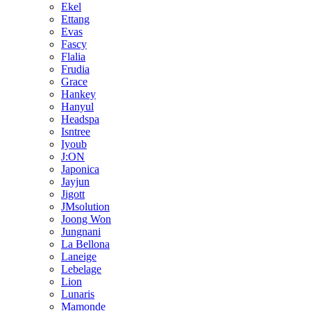
Ekel
Ettang
Evas
Fascy
Flalia
Frudia
Grace
Hankey
Hanyul
Headspa
Isntree
Iyoub
J:ON
Japonica
Jayjun
Jigott
JMsolution
Joong Won
Jungnani
La Bellona
Laneige
Lebelage
Lion
Lunaris
Mamonde