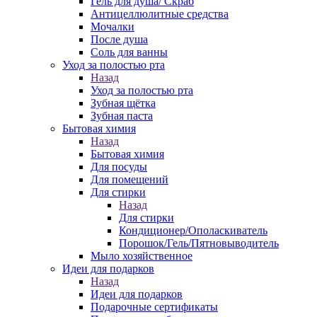
Гель для душа/ Скраб
Антицеллюлитные средства
Мочалки
После душа
Соль для ванны
Уход за полостью рта
Назад
Уход за полостью рта
Зубная щётка
Зубная паста
Бытовая химия
Назад
Бытовая химия
Для посуды
Для помещений
Для стирки
Назад
Для стирки
Кондиционер/Ополаскиватель
Порошок/Гель/Пятновыводитель
Мыло хозяйственное
Идеи для подарков
Назад
Идеи для подарков
Подарочные сертификаты