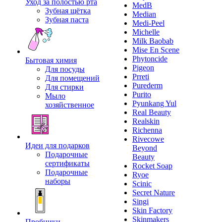
Уход за полостью рта
MedB
Зубная щётка
Median
Зубная паста
Medi-Peel
Michelle
Milk Baobab
Mise En Scene
Phytoncide
Бытовая химия
Pigeon
Для посуды
Prreti
Для помещений
Purederm
Для стирки
Purito
Мыло
Pyunkang Yul
хозяйственное
Real Beauty
Realskin
Richenna
Rivecowe
Идеи для подарков
Beyond
Подарочные
Beauty
сертификаты
Rocket Soap
Подарочные
Ryoe
наборы
Scinic
Secret Nature
Singi
Skin Factory
Skinmakers
Пробники