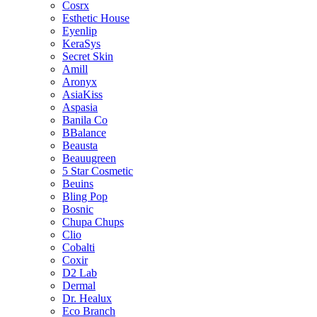
Cosrx
Esthetic House
Eyenlip
KeraSys
Secret Skin
Amill
Aronyx
AsiaKiss
Aspasia
Banila Co
BBalance
Beausta
Beauugreen
5 Star Cosmetic
Beuins
Bling Pop
Bosnic
Chupa Chups
Clio
Cobalti
Coxir
D2 Lab
Dermal
Dr. Healux
Eco Branch