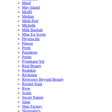
Masil
May Island
MedB
Median
Medi-Peel
Michelle
Milk Baobab
Mise En Scene
Phytoncide
Pigeon
Prreti
Purederm
Purito
Pyunkang Yul
Real Beauty
Realskin
Richenna
Rivecowe Beyond Beauty
Rocket Soap
Ryoe
Scinic
Secret Nature
Singi
Skin Factory
Skinmakers