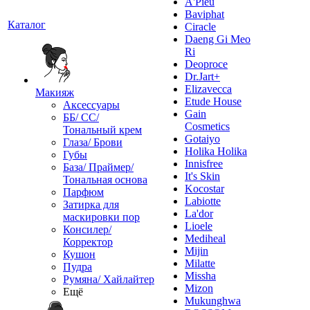
A'Pieu
Baviphat
Каталог
Ciracle
Daeng Gi Meo
Ri
Deoproce
Dr.Jart+
Elizavecca
Макияж
Etude House
Аксессуары
Gain
ББ/ СС/
Cosmetics
Тональный крем
Gotaiyo
Глаза/ Брови
Holika Holika
Губы
Innisfree
База/ Праймер/
It's Skin
Тональная основа
Kocostar
Парфюм
Labiotte
Затирка для
La'dor
маскировки пор
Lioele
Консилер/
Mediheal
Корректор
Mijin
Кушон
Milatte
Пудра
Missha
Румяна/ Хайлайтер
Mizon
Ещё
Mukunghwa