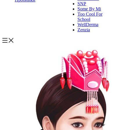
SNP
Some By Mi
Too Cool For
School
WellDerma
Zenzia