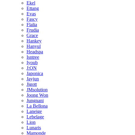
Ekel
Ettang
Evas
Fascy
Flalia
Frudia
Grace
Hankey
Hanyul
Headspa
Isntree
Iyoub
J:ON
Japonica
Jayjun
Jigott
JMsolution
Joong Won
Jungnani
La Bellona
Laneige
Lebelage
Lion
Lunaris
Mamonde