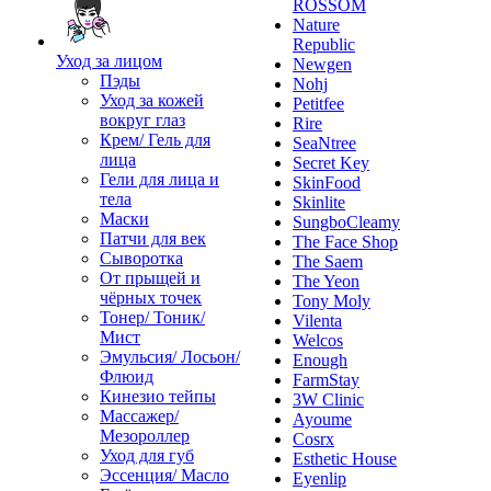
ROSSOM
Nature
Republic
Уход за лицом
Newgen
Пэды
Nohj
Уход за кожей
Petitfee
вокруг глаз
Rire
Крем/ Гель для
SeaNtree
лица
Secret Key
Гели для лица и
SkinFood
тела
Skinlite
Маски
SungboCleamy
Патчи для век
The Face Shop
Сыворотка
The Saem
От прыщей и
The Yeon
чёрных точек
Tony Moly
Тонер/ Тоник/
Vilenta
Мист
Welcos
Эмульсия/ Лосьон/
Enough
Флюид
FarmStay
Кинезио тейпы
3W Clinic
Массажер/
Ayoume
Мезороллер
Cosrx
Уход для губ
Esthetic House
Эссенция/ Масло
Eyenlip