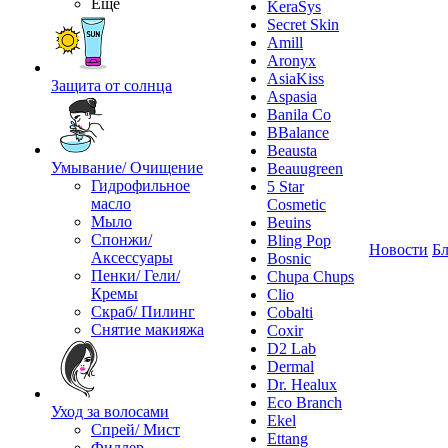
Ещё
KeraSys
Secret Skin
Amill
Aronyx
AsiaKiss
Защита от солнца
Aspasia
Banila Co
BBalance
Beausta
Умывание/ Очищение
Beauugreen
Гидрофильное
5 Star
масло
Cosmetic
Мыло
Beuins
Спонжи/
Bling Pop
Новости
Бл
Аксессуары
Bosnic
Пенки/ Гели/
Chupa Chups
Кремы
Clio
Скраб/ Пилинг
Cobalti
Снятие макияжа
Coxir
D2 Lab
Dermal
Dr. Healux
Eco Branch
Уход за волосами
Ekel
Спрей/ Мист
Ettang
Филлер