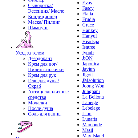
Evas
Сыворотка/
Fascy
Эссенция/ Масло
Flalia
Кондиционер
Frudia
Маска/ Пилинг
Grace
Шампунь
Hankey
Hanyul
Headspa
Isntree
Iyoub
Уход за телом
J:ON
Дезодорант
Japonica
Крем для ног/
Jayjun
Пилинг-носочки
Jigott
Крем для рук
JMsolution
Гель для душа/
Joong Won
Скраб
Jungnani
Антицеллюлитные
La Bellona
средства
Laneige
Мочалки
Lebelage
После душа
Lion
Соль для ванны
Lunaris
Mamonde
Masil
May Island