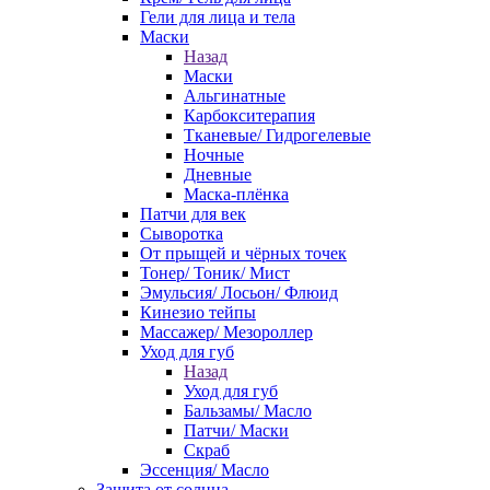
Гели для лица и тела
Маски
Назад
Маски
Альгинатные
Карбокситерапия
Тканевые/ Гидрогелевые
Ночные
Дневные
Маска-плёнка
Патчи для век
Сыворотка
От прыщей и чёрных точек
Тонер/ Тоник/ Мист
Эмульсия/ Лосьон/ Флюид
Кинезио тейпы
Массажер/ Мезороллер
Уход для губ
Назад
Уход для губ
Бальзамы/ Масло
Патчи/ Маски
Скраб
Эссенция/ Масло
Защита от солнца