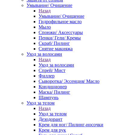
Умывание/ Очищение
Назад
Умывание/ Очищение
Гидрофильное масло
Мыло
Спонжи/ Аксессуары
Пенки/ Гели/ Кремы
Скраб/ Пилинг
Снятие макияжа
Уход за волосами
Назад
Уход за волосами
Спрей/ Мист
Филлер
Сыворотка/ Эссенция/ Масло
Кондиционер
Маска/ Пилинг
Шампунь
Уход за телом
Назад
Уход за телом
Дезодорант
Крем для ног/ Пилинг-носочки
Крем для рук