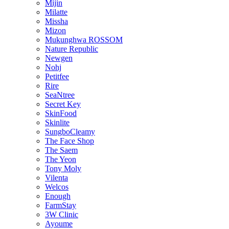
Mijin
Milatte
Missha
Mizon
Mukunghwa ROSSOM
Nature Republic
Newgen
Nohj
Petitfee
Rire
SeaNtree
Secret Key
SkinFood
Skinlite
SungboCleamy
The Face Shop
The Saem
The Yeon
Tony Moly
Vilenta
Welcos
Enough
FarmStay
3W Clinic
Ayoume