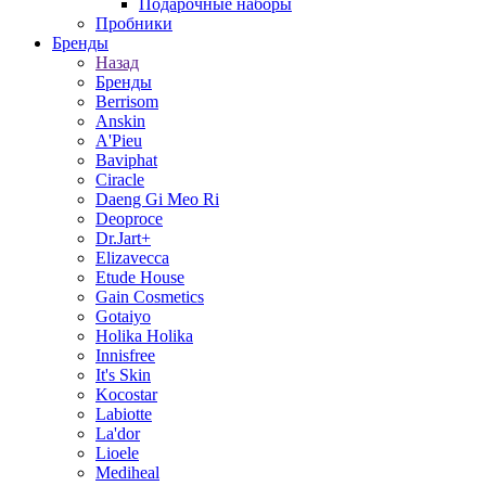
Подарочные наборы
Пробники
Бренды
Назад
Бренды
Berrisom
Anskin
A'Pieu
Baviphat
Ciracle
Daeng Gi Meo Ri
Deoproce
Dr.Jart+
Elizavecca
Etude House
Gain Cosmetics
Gotaiyo
Holika Holika
Innisfree
It's Skin
Kocostar
Labiotte
La'dor
Lioele
Mediheal