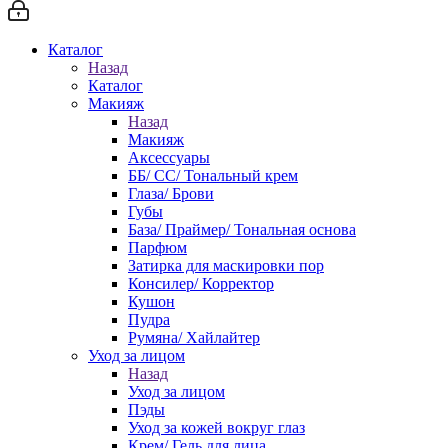
Каталог
Назад
Каталог
Макияж
Назад
Макияж
Аксессуары
ББ/ СС/ Тональный крем
Глаза/ Брови
Губы
База/ Праймер/ Тональная основа
Парфюм
Затирка для маскировки пор
Консилер/ Корректор
Кушон
Пудра
Румяна/ Хайлайтер
Уход за лицом
Назад
Уход за лицом
Пэды
Уход за кожей вокруг глаз
Крем/ Гель для лица