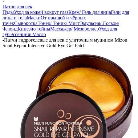
-
Патчи для век
Пэды
Уход за кожей вокруг глаз
Крем/ Гель для лица
Гели для
лица и тела
Маски
От прыщей и чёрных
точек
Сыворотка
Тонер/ Тоник/ Мист
Эмульсия/ Лосьон/
Флюид
Кинезио тейпы
Массажер/ Мезороллер
Уход для
губ
Эссенция/ Масло
-
Патчи гидрогелевые для век с улиточным муцином Mizon
Snail Repair Intensive Gold Eye Gel Patch