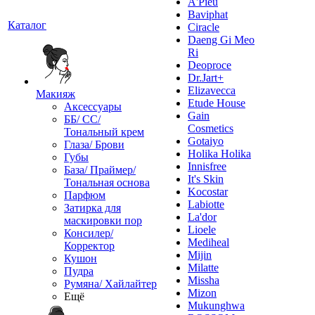
A'Pieu
Baviphat
Каталог
Ciracle
Daeng Gi Meo
Ri
Deoproce
Dr.Jart+
Elizavecca
Макияж
Etude House
Аксессуары
Gain
ББ/ СС/
Cosmetics
Тональный крем
Gotaiyo
Глаза/ Брови
Holika Holika
Губы
Innisfree
База/ Праймер/
It's Skin
Тональная основа
Kocostar
Парфюм
Labiotte
Затирка для
La'dor
маскировки пор
Lioele
Консилер/
Mediheal
Корректор
Mijin
Кушон
Milatte
Пудра
Missha
Румяна/ Хайлайтер
Mizon
Ещё
Mukunghwa