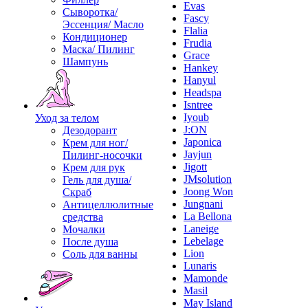
Evas
Сыворотка/
Fascy
Эссенция/ Масло
Flalia
Кондиционер
Frudia
Маска/ Пилинг
Grace
Шампунь
Hankey
Hanyul
Headspa
Isntree
Iyoub
Уход за телом
J:ON
Дезодорант
Japonica
Крем для ног/
Jayjun
Пилинг-носочки
Jigott
Крем для рук
JMsolution
Гель для душа/
Joong Won
Скраб
Jungnani
Антицеллюлитные
La Bellona
средства
Laneige
Мочалки
Lebelage
После душа
Lion
Соль для ванны
Lunaris
Mamonde
Masil
May Island