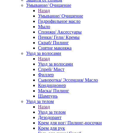
Умывание/ Очищение
Назад
Умывание/ Очищение
Гидрофильное масло
Мыло
Спонжи/ Аксессуары
Пенки/ Гели/ Кремы
Скраб/ Пилинг
Снятие макияжа
Уход за волосами
Назад
Уход за волосами
Спрей/ Мист
Филлер
Сыворотка/ Эссенция/ Масло
Кондиционер
Маска/ Пилинг
Шампунь
Уход за телом
Назад
Уход за телом
Дезодорант
Крем для ног/ Пилинг-носочки
Крем для рук