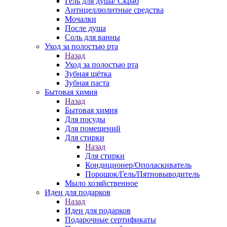
Гель для душа/ Скраб
Антицеллюлитные средства
Мочалки
После душа
Соль для ванны
Уход за полостью рта
Назад
Уход за полостью рта
Зубная щётка
Зубная паста
Бытовая химия
Назад
Бытовая химия
Для посуды
Для помещений
Для стирки
Назад
Для стирки
Кондиционер/Ополаскиватель
Порошок/Гель/Пятновыводитель
Мыло хозяйственное
Идеи для подарков
Назад
Идеи для подарков
Подарочные сертификаты