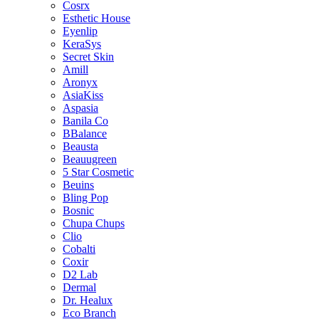
Cosrx
Esthetic House
Eyenlip
KeraSys
Secret Skin
Amill
Aronyx
AsiaKiss
Aspasia
Banila Co
BBalance
Beausta
Beauugreen
5 Star Cosmetic
Beuins
Bling Pop
Bosnic
Chupa Chups
Clio
Cobalti
Coxir
D2 Lab
Dermal
Dr. Healux
Eco Branch