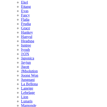
Ekel
Ettang
Evas
Fascy
Flalia
Frudia
Grace
Hankey
Hanyul
Headspa
Isntree
Iyoub
J:ON
Japonica
Jayjun
Jigott
JMsolution
Joong Won
Jungnani
La Bellona
Laneige
Lebelage
Lion
Lunaris
Mamonde