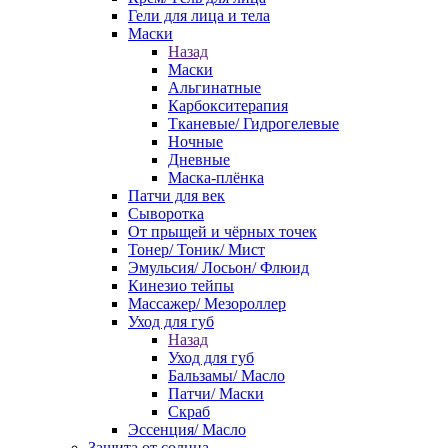
Гели для лица и тела
Маски
Назад
Маски
Альгинатные
Карбокситерапия
Тканевые/ Гидрогелевые
Ночные
Дневные
Маска-плёнка
Патчи для век
Сыворотка
От прыщей и чёрных точек
Тонер/ Тоник/ Мист
Эмульсия/ Лосьон/ Флюид
Кинезио тейпы
Массажер/ Мезороллер
Уход для губ
Назад
Уход для губ
Бальзамы/ Масло
Патчи/ Маски
Скраб
Эссенция/ Масло
Защита от солнца