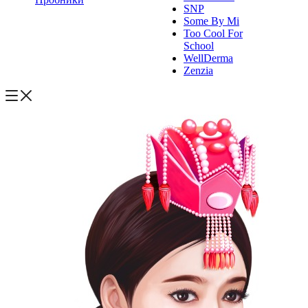
SNP
Some By Mi
Too Cool For
School
WellDerma
Zenzia