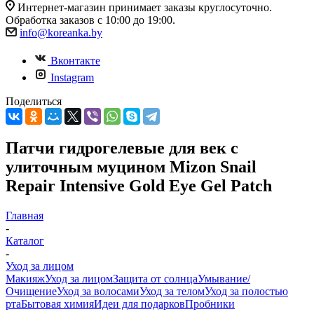
Интернет-магазин принимает заказы круглосуточно.
Обработка заказов с 10:00 до 19:00.
info@koreanka.by
Вконтакте
Instagram
Поделиться
Патчи гидрогелевые для век с
улиточным муцином Mizon Snail
Repair Intensive Gold Eye Gel Patch
Главная
-
Каталог
-
Уход за лицом
Макияж
Уход за лицом
Защита от солнца
Умывание/
Очищение
Уход за волосами
Уход за телом
Уход за полостью
рта
Бытовая химия
Идеи для подарков
Пробники