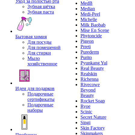
Уход за полостью рта
MedB
Зубная щётка
Median
Зубная паста
Medi-Peel
Michelle
Milk Baobab
Mise En Scene
Phytoncide
Бытовая химия
Pigeon
Для посуды
Prreti
Для помещений
Purederm
Для стирки
Purito
Мыло
Pyunkang Yul
хозяйственное
Real Beauty
Realskin
Richenna
Rivecowe
Идеи для подарков
Beyond
Подарочные
Beauty
сертификаты
Rocket Soap
Подарочные
Ryoe
наборы
Scinic
Secret Nature
Singi
Skin Factory
Skinmakers
Пробники