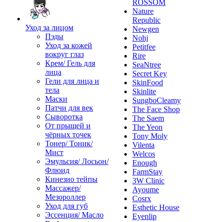
ROSSOM
Nature
Republic
Уход за лицом
Newgen
Пэды
Nohj
Уход за кожей
Petitfee
вокруг глаз
Rire
Крем/ Гель для
SeaNtree
лица
Secret Key
Гели для лица и
SkinFood
тела
Skinlite
Маски
SungboCleamy
Патчи для век
The Face Shop
Сыворотка
The Saem
От прыщей и
The Yeon
чёрных точек
Tony Moly
Тонер/ Тоник/
Vilenta
Мист
Welcos
Эмульсия/ Лосьон/
Enough
Флюид
FarmStay
Кинезио тейпы
3W Clinic
Массажер/
Ayoume
Мезороллер
Cosrx
Уход для губ
Esthetic House
Эссенция/ Масло
Eyenlip