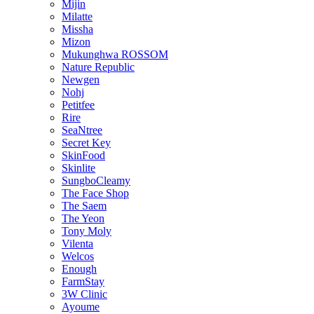
Mijin
Milatte
Missha
Mizon
Mukunghwa ROSSOM
Nature Republic
Newgen
Nohj
Petitfee
Rire
SeaNtree
Secret Key
SkinFood
Skinlite
SungboCleamy
The Face Shop
The Saem
The Yeon
Tony Moly
Vilenta
Welcos
Enough
FarmStay
3W Clinic
Ayoume