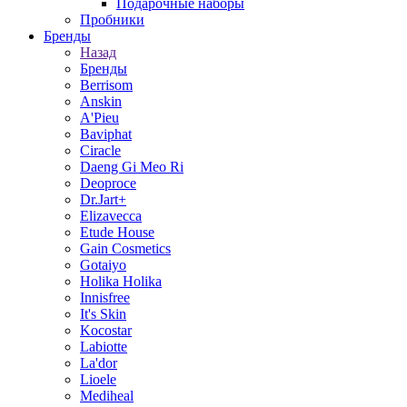
Подарочные наборы
Пробники
Бренды
Назад
Бренды
Berrisom
Anskin
A'Pieu
Baviphat
Ciracle
Daeng Gi Meo Ri
Deoproce
Dr.Jart+
Elizavecca
Etude House
Gain Cosmetics
Gotaiyo
Holika Holika
Innisfree
It's Skin
Kocostar
Labiotte
La'dor
Lioele
Mediheal