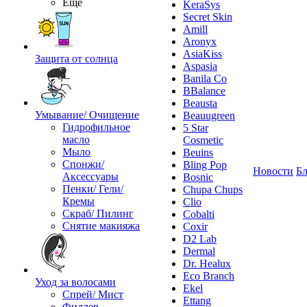
Ещё
KeraSys
Secret Skin
Amill
Aronyx
AsiaKiss
Защита от солнца
Aspasia
Banila Co
BBalance
Beausta
Умывание/ Очищение
Beauugreen
Гидрофильное
5 Star
масло
Cosmetic
Мыло
Beuins
Спонжи/
Bling Pop
Новости
Бл
Аксессуары
Bosnic
Пенки/ Гели/
Chupa Chups
Кремы
Clio
Скраб/ Пилинг
Cobalti
Снятие макияжа
Coxir
D2 Lab
Dermal
Dr. Healux
Eco Branch
Уход за волосами
Ekel
Спрей/ Мист
Ettang
Филлер