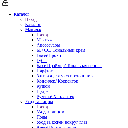
Каталог
Назад
Каталог
Макияж
Назад
Макияж
Аксессуары
ББ/ СС/ Тональный крем
Глаза/ Брови
Губы
База/ Праймер/ Тональная основа
Парфюм
Затирка для маскировки пор
Консилер/ Корректор
Кушон
Пудра
Румяна/ Хайлайтер
Уход за лицом
Назад
Уход за лицом
Пэды
Уход за кожей вокруг глаз
Крем/ Гель для лица