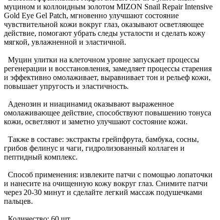
муцином и коллоидным золотом MIZON Snail Repair Intensive
Gold Eye Gel Patch, мгновенно улучшают состояние
чувствительной кожи вокруг глаз, оказывают осветляющее
действие, помогают убрать следы усталости и сделать кожу
мягкой, увлажненной и эластичной.
Муцин улитки на клеточном уровне запускает процессы
регенерации и восстановления, замедляет процессы старения
и эффективно омолаживает, выравнивает тон и рельеф кожи,
повышает упругость и эластичность.
Аденозин и ниацинамид оказывают выраженное
омолаживающее действие, способствуют повышению тонуса
кожи, осветляют и заметно улучшают состояние кожи.
Также в составе: экстракты грейпфрута, бамбука, сосны,
грибов фелинус и чаги, гидролизованный коллаген и
пептидный комплекс.
Способ применения: извлеките патчи с помощью лопаточки
и нанесите на очищенную кожу вокруг глаз. Снимите патчи
через 20-30 минут и сделайте легкий массаж подушечками
пальцев.
Количество: 60 шт.