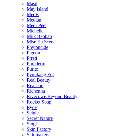
Masil
May Island
MedB
Median
Medi-Peel
Michelle
Milk Baobab
Mise En Scene
Phytoncide
Pigeon
Prreti
Purederm
Purito
Pyunkang Yul
Real Beauty
Realskin
Richenna
Rivecowe Beyond Beauty
Rocket Soap
Ryoe
Scinic
Secret Nature
Singi
Skin Factory
Skinmakers