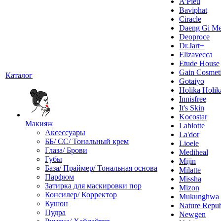
A'Pieu
Baviphat
Ciracle
Daeng Gi Me
Deoproce
Dr.Jart+
Elizavecca
Etude House
Gain Cosmet
Каталог
Gotaiyo
Holika Holik
Innisfree
It's Skin
Kocostar
Макияж
Labiotte
Аксессуары
La'dor
ББ/ СС/ Тональный крем
Lioele
Глаза/ Брови
Mediheal
Губы
Mijin
База/ Праймер/ Тональная основа
Milatte
Парфюм
Missha
Затирка для маскировки пор
Mizon
Консилер/ Корректор
Mukunghw
Кушон
Nature Repub
Пудра
Newgen