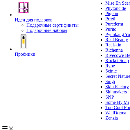
Mise En Sce
Phytoncide
Pigeon
Prreti
Идеи для подарков
Purederm
Подарочные сертификаты
Purito
Подарочные наборы
Pyunkang Yu
Real Beauty
Realskin
Richenna
Пробники
Rivecowe Be
Rocket Soap
Ryoe
Scinic
Secret Natur
Singi
Skin Factory
Skinmakers
SNP
Some By Mi
Too Cool For
WellDerma
Zenzia