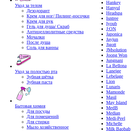
Hankey
Уход за телом
Hanyul
Дезодорант
Headspa
Крем для ног/ Пилинг-носочки
Isntree
Крем для рук
Iyoub
Гель для душа/ Скраб
J:ON
Антицеллюлитные средства
Japonica
Мочалки
Jayjun
После душа
Jigott
Соль для ванны
JMsolution
Joong Won
Jungnani
La Bellona
Laneige
Уход за полостью рта
Lebelage
Зубная щётка
Lion
Зубная паста
Lunaris
Mamonde
Masil
May Island
Бытовая химия
MedB
Для посуды
Median
Для помещений
Medi-Peel
Для стирки
Michelle
Мыло хозяйственное
Milk Baobab