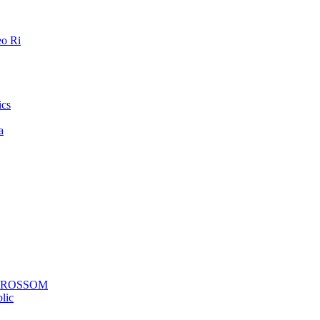
o Ri
ics
a
a ROSSOM
lic