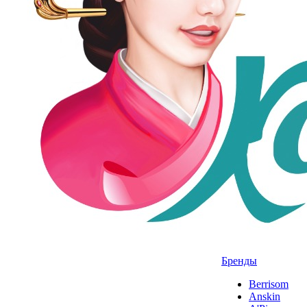
Бренды
Berrisom
Anskin