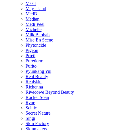
Masil
May Island
MedB
Median
Medi-Peel
Michelle
Milk Baobab
Mise En Scene
Phytoncide
Pigeon
Prreti
Purederm
Purito
Pyunkang Yul
Real Beauty
Realskin
Richenna
Rivecowe Beyond Beauty
Rocket Soap
Ryoe
Scinic
Secret Nature
Singi
Skin Factory
Skinmakers