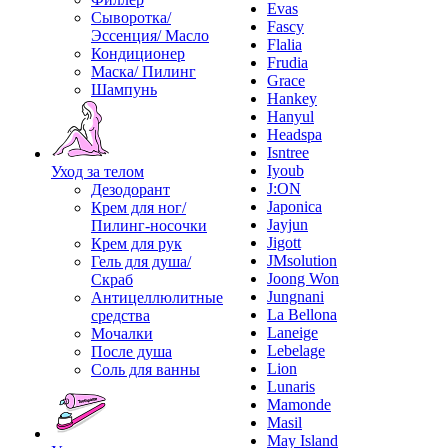
Evas
Сыворотка/
Fascy
Эссенция/ Масло
Flalia
Кондиционер
Frudia
Маска/ Пилинг
Grace
Шампунь
Hankey
Hanyul
Headspa
Isntree
Iyoub
Уход за телом
J:ON
Дезодорант
Japonica
Крем для ног/
Jayjun
Пилинг-носочки
Jigott
Крем для рук
JMsolution
Гель для душа/
Joong Won
Скраб
Jungnani
Антицеллюлитные
La Bellona
средства
Laneige
Мочалки
Lebelage
После душа
Lion
Соль для ванны
Lunaris
Mamonde
Masil
May Island