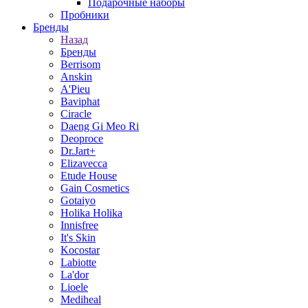
Подарочные наборы
Пробники
Бренды
Назад
Бренды
Berrisom
Anskin
A'Pieu
Baviphat
Ciracle
Daeng Gi Meo Ri
Deoproce
Dr.Jart+
Elizavecca
Etude House
Gain Cosmetics
Gotaiyo
Holika Holika
Innisfree
It's Skin
Kocostar
Labiotte
La'dor
Lioele
Mediheal