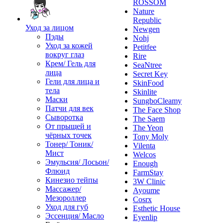
ROSSOM
Nature
Republic
Уход за лицом
Newgen
Пэды
Nohj
Уход за кожей
Petitfee
вокруг глаз
Rire
Крем/ Гель для
SeaNtree
лица
Secret Key
Гели для лица и
SkinFood
тела
Skinlite
Маски
SungboCleamy
Патчи для век
The Face Shop
Сыворотка
The Saem
От прыщей и
The Yeon
чёрных точек
Tony Moly
Тонер/ Тоник/
Vilenta
Мист
Welcos
Эмульсия/ Лосьон/
Enough
Флюид
FarmStay
Кинезио тейпы
3W Clinic
Массажер/
Ayoume
Мезороллер
Cosrx
Уход для губ
Esthetic House
Эссенция/ Масло
Eyenlip