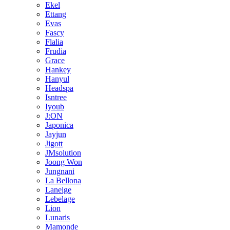
Ekel
Ettang
Evas
Fascy
Flalia
Frudia
Grace
Hankey
Hanyul
Headspa
Isntree
Iyoub
J:ON
Japonica
Jayjun
Jigott
JMsolution
Joong Won
Jungnani
La Bellona
Laneige
Lebelage
Lion
Lunaris
Mamonde