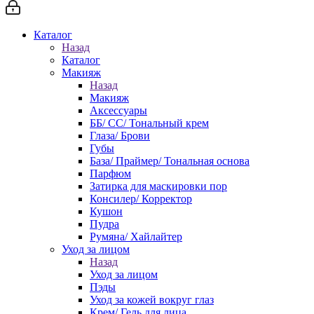
Каталог
Назад
Каталог
Макияж
Назад
Макияж
Аксессуары
ББ/ СС/ Тональный крем
Глаза/ Брови
Губы
База/ Праймер/ Тональная основа
Парфюм
Затирка для маскировки пор
Консилер/ Корректор
Кушон
Пудра
Румяна/ Хайлайтер
Уход за лицом
Назад
Уход за лицом
Пэды
Уход за кожей вокруг глаз
Крем/ Гель для лица