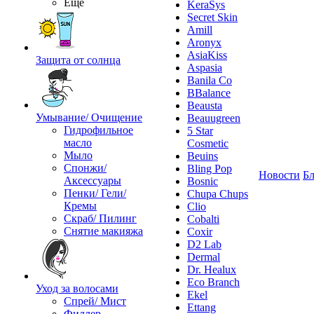
Ещё
KeraSys
Secret Skin
Amill
Aronyx
AsiaKiss
Защита от солнца
Aspasia
Banila Co
BBalance
Beausta
Умывание/ Очищение
Beauugreen
Гидрофильное
5 Star
масло
Cosmetic
Мыло
Beuins
Спонжи/
Bling Pop
Новости
Бл
Аксессуары
Bosnic
Пенки/ Гели/
Chupa Chups
Кремы
Clio
Скраб/ Пилинг
Cobalti
Снятие макияжа
Coxir
D2 Lab
Dermal
Dr. Healux
Eco Branch
Уход за волосами
Ekel
Спрей/ Мист
Ettang
Филлер