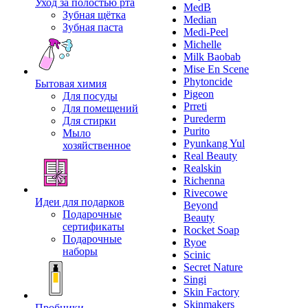
Уход за полостью рта
MedB
Зубная щётка
Median
Зубная паста
Medi-Peel
Michelle
Milk Baobab
Mise En Scene
Phytoncide
Бытовая химия
Pigeon
Для посуды
Prreti
Для помещений
Purederm
Для стирки
Purito
Мыло
Pyunkang Yul
хозяйственное
Real Beauty
Realskin
Richenna
Rivecowe
Идеи для подарков
Beyond
Подарочные
Beauty
сертификаты
Rocket Soap
Подарочные
Ryoe
наборы
Scinic
Secret Nature
Singi
Skin Factory
Skinmakers
Пробники