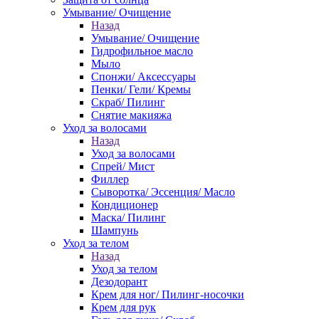
Умывание/ Очищение
Назад
Умывание/ Очищение
Гидрофильное масло
Мыло
Спонжи/ Аксессуары
Пенки/ Гели/ Кремы
Скраб/ Пилинг
Снятие макияжа
Уход за волосами
Назад
Уход за волосами
Спрей/ Мист
Филлер
Сыворотка/ Эссенция/ Масло
Кондиционер
Маска/ Пилинг
Шампунь
Уход за телом
Назад
Уход за телом
Дезодорант
Крем для ног/ Пилинг-носочки
Крем для рук