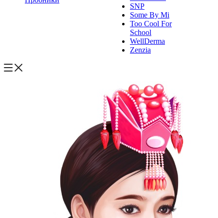
SNP
Some By Mi
Too Cool For
School
WellDerma
Zenzia