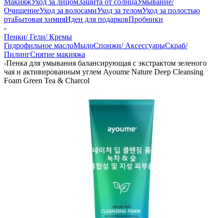
Макияж
Уход за лицом
Защита от солнца
Умывание/
Очищение
Уход за волосами
Уход за телом
Уход за полостью
рта
Бытовая химия
Идеи для подарков
Пробники
-
Пенки/ Гели/ Кремы
Гидрофильное масло
Мыло
Спонжи/ Аксессуары
Скраб/
Пилинг
Снятие макияжа
-
Пенка для умывания балансирующая с экстрактом зеленого
чая и активированным углем Ayoume Nature Deep Cleansing
Foam Green Tea & Charcol