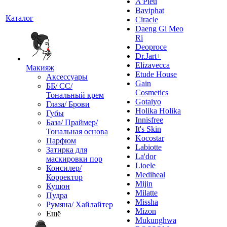
A'Pieu
Baviphat
Каталог
Ciracle
Daeng Gi Meo
Ri
Deoproce
Dr.Jart+
Elizavecca
Макияж
Etude House
Аксессуары
Gain
ББ/ СС/
Cosmetics
Тональный крем
Gotaiyo
Глаза/ Брови
Holika Holika
Губы
Innisfree
База/ Праймер/
It's Skin
Тональная основа
Kocostar
Парфюм
Labiotte
Затирка для
La'dor
маскировки пор
Lioele
Консилер/
Mediheal
Корректор
Mijin
Кушон
Milatte
Пудра
Missha
Румяна/ Хайлайтер
Mizon
Ещё
Mukunghwa