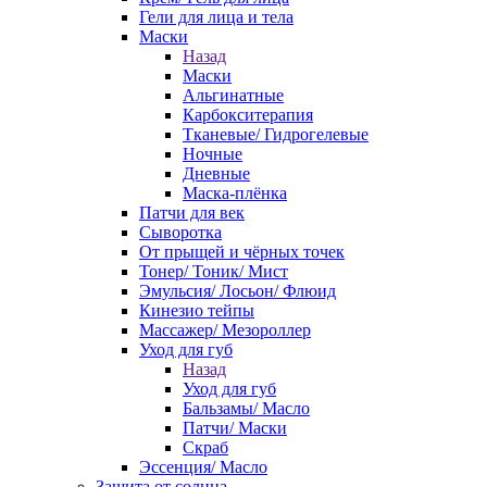
Гели для лица и тела
Маски
Назад
Маски
Альгинатные
Карбокситерапия
Тканевые/ Гидрогелевые
Ночные
Дневные
Маска-плёнка
Патчи для век
Сыворотка
От прыщей и чёрных точек
Тонер/ Тоник/ Мист
Эмульсия/ Лосьон/ Флюид
Кинезио тейпы
Массажер/ Мезороллер
Уход для губ
Назад
Уход для губ
Бальзамы/ Масло
Патчи/ Маски
Скраб
Эссенция/ Масло
Защита от солнца