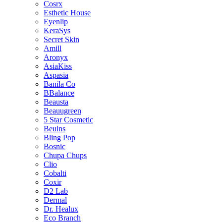
Cosrx
Esthetic House
Eyenlip
KeraSys
Secret Skin
Amill
Aronyx
AsiaKiss
Aspasia
Banila Co
BBalance
Beausta
Beauugreen
5 Star Cosmetic
Beuins
Bling Pop
Bosnic
Chupa Chups
Clio
Cobalti
Coxir
D2 Lab
Dermal
Dr. Healux
Eco Branch