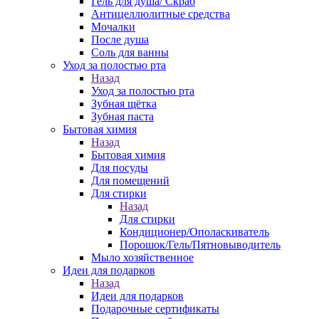
Гель для душа/ Скраб
Антицеллюлитные средства
Мочалки
После душа
Соль для ванны
Уход за полостью рта
Назад
Уход за полостью рта
Зубная щётка
Зубная паста
Бытовая химия
Назад
Бытовая химия
Для посуды
Для помещений
Для стирки
Назад
Для стирки
Кондиционер/Ополаскиватель
Порошок/Гель/Пятновыводитель
Мыло хозяйственное
Идеи для подарков
Назад
Идеи для подарков
Подарочные сертификаты