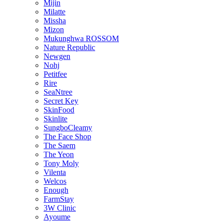
Mijin
Milatte
Missha
Mizon
Mukunghwa ROSSOM
Nature Republic
Newgen
Nohj
Petitfee
Rire
SeaNtree
Secret Key
SkinFood
Skinlite
SungboCleamy
The Face Shop
The Saem
The Yeon
Tony Moly
Vilenta
Welcos
Enough
FarmStay
3W Clinic
Ayoume