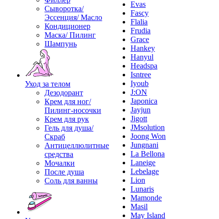
Evas
Сыворотка/
Fascy
Эссенция/ Масло
Flalia
Кондиционер
Frudia
Маска/ Пилинг
Grace
Шампунь
Hankey
Hanyul
Headspa
Isntree
Iyoub
Уход за телом
J:ON
Дезодорант
Japonica
Крем для ног/
Jayjun
Пилинг-носочки
Jigott
Крем для рук
JMsolution
Гель для душа/
Joong Won
Скраб
Jungnani
Антицеллюлитные
La Bellona
средства
Laneige
Мочалки
Lebelage
После душа
Lion
Соль для ванны
Lunaris
Mamonde
Masil
May Island