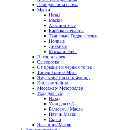
Гели для лица и тела
Маски
Назад
Маски
Альгинатные
Карбокситерапия
Тканевые/ Гидрогелевые
Ночные
Дневные
Маска-плёнка
Патчи для век
Сыворотка
От прыщей и чёрных точек
Тонер/ Тоник/ Мист
Эмульсия/ Лосьон/ Флюид
Кинезио тейпы
Массажер/ Мезороллер
Уход для губ
Назад
Уход для губ
Бальзамы/ Масло
Патчи/ Маски
Скраб
Эссенция/ Масло
Защита от солнца