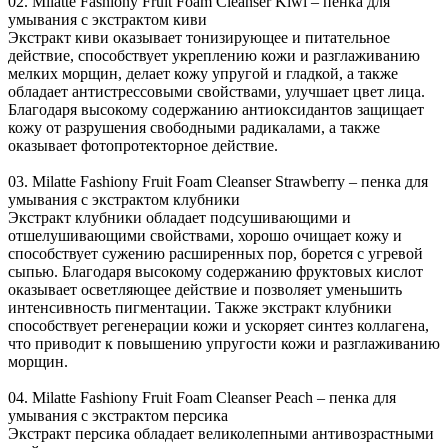
02. Milatte Fashiony Fruit Foam Cleanser Kiwi – пенка для
умывания с экстрактом киви
Экстракт киви оказывает тонизирующее и питательное
действие, способствует укреплению кожи и разглаживанию
мелких морщин, делает кожу упругой и гладкой, а также
обладает антистрессовыми свойствами, улучшает цвет лица.
Благодаря высокому содержанию антиоксидантов защищает
кожу от разрушения свободными радикалами, а также
оказывает фотопротекторное действие.
03. Milatte Fashiony Fruit Foam Cleanser Strawberry – пенка для
умывания с экстрактом клубники
Экстракт клубники обладает подсушивающими и
отшелушивающими свойствами, хорошо очищает кожу и
способствует сужению расширенных пор, борется с угревой
сыпью. Благодаря высокому содержанию фруктовых кислот
оказывает осветляющее действие и позволяет уменьшить
интенсивность пигментации. Также экстракт клубники
способствует регенерации кожи и ускоряет синтез коллагена,
что приводит к повышению упругости кожи и разглаживанию
морщин.
04. Milatte Fashiony Fruit Foam Cleanser Peach – пенка для
умывания с экстрактом персика
Экстракт персика обладает великолепными антивозрастными