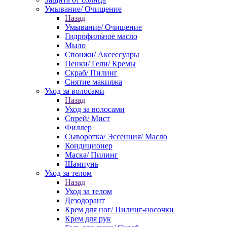
Умывание/ Очищение
Назад
Умывание/ Очищение
Гидрофильное масло
Мыло
Спонжи/ Аксессуары
Пенки/ Гели/ Кремы
Скраб/ Пилинг
Снятие макияжа
Уход за волосами
Назад
Уход за волосами
Спрей/ Мист
Филлер
Сыворотка/ Эссенция/ Масло
Кондиционер
Маска/ Пилинг
Шампунь
Уход за телом
Назад
Уход за телом
Дезодорант
Крем для ног/ Пилинг-носочки
Крем для рук