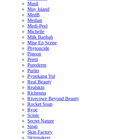
Masil
May Island
MedB
Median
Medi-Peel
Michelle
Milk Baobab
Mise En Scene
Phytoncide
Pigeon
Prreti
Purederm
Purito
Pyunkang Yul
Real Beauty
Realskin
Richenna
Rivecowe Beyond Beauty
Rocket Soap
Ryoe
Scinic
Secret Nature
Singi
Skin Factory
Skinmakers