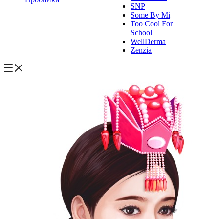
SNP
Some By Mi
Too Cool For
School
WellDerma
Zenzia