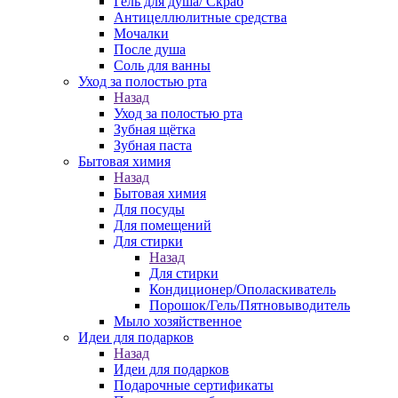
Гель для душа/ Скраб
Антицеллюлитные средства
Мочалки
После душа
Соль для ванны
Уход за полостью рта
Назад
Уход за полостью рта
Зубная щётка
Зубная паста
Бытовая химия
Назад
Бытовая химия
Для посуды
Для помещений
Для стирки
Назад
Для стирки
Кондиционер/Ополаскиватель
Порошок/Гель/Пятновыводитель
Мыло хозяйственное
Идеи для подарков
Назад
Идеи для подарков
Подарочные сертификаты