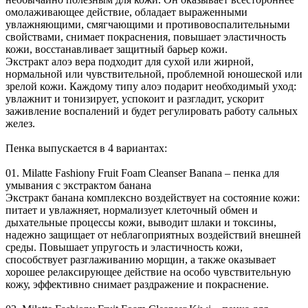
омолаживающее действие, обладает выраженными
увлажняющими, смягчающими и противовоспалительными
свойствами, снимает покраснения, повышает эластичность
кожи, восстанавливает защитный барьер кожи.
Экстракт алоэ вера подходит для сухой или жирной,
нормальной или чувствительной, проблемной юношеской или
зрелой кожи. Каждому типу алоэ подарит необходимый уход:
увлажнит и тонизирует, успокоит и разгладит, ускорит
заживление воспалений и будет регулировать работу сальных
желез.
Пенка выпускается в 4 вариантах:
01. Milatte Fashiony Fruit Foam Cleanser Banana – пенка для
умывания с экстрактом банана
Экстракт банана комплексно воздействует на состояние кожи:
питает и увлажняет, нормализует клеточный обмен и
дыхательные процессы кожи, выводит шлаки и токсины,
надежно защищает от неблагоприятных воздействий внешней
среды. Повышает упругость и эластичность кожи,
способствует разглаживанию морщин, а также оказывает
хорошее релаксирующее действие на особо чувствительную
кожу, эффективно снимает раздражение и покраснение.