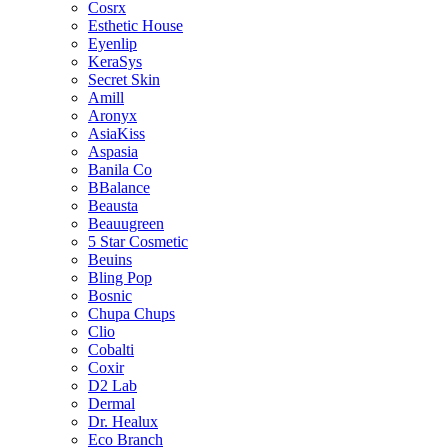
Cosrx
Esthetic House
Eyenlip
KeraSys
Secret Skin
Amill
Aronyx
AsiaKiss
Aspasia
Banila Co
BBalance
Beausta
Beauugreen
5 Star Cosmetic
Beuins
Bling Pop
Bosnic
Chupa Chups
Clio
Cobalti
Coxir
D2 Lab
Dermal
Dr. Healux
Eco Branch