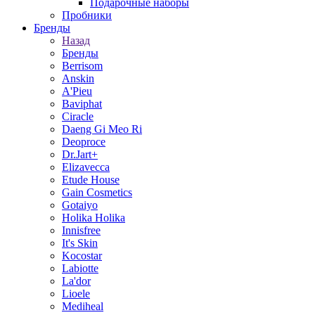
Подарочные наборы
Пробники
Бренды
Назад
Бренды
Berrisom
Anskin
A'Pieu
Baviphat
Ciracle
Daeng Gi Meo Ri
Deoproce
Dr.Jart+
Elizavecca
Etude House
Gain Cosmetics
Gotaiyo
Holika Holika
Innisfree
It's Skin
Kocostar
Labiotte
La'dor
Lioele
Mediheal