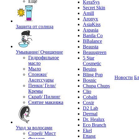
Ещё
KeraSys
Secret Skin
Amill
Aronyx
AsiaKiss
Защита от солнца
Aspasia
Banila Co
BBalance
Beausta
Умывание/ Очищение
Beauugreen
Гидрофильное
5 Star
масло
Cosmetic
Мыло
Beuins
Спонжи/
Bling Pop
Новости
Бл
Аксессуары
Bosnic
Пенки/ Гели/
Chupa Chups
Кремы
Clio
Скраб/ Пилинг
Cobalti
Снятие макияжа
Coxir
D2 Lab
Dermal
Dr. Healux
Eco Branch
Уход за волосами
Ekel
Спрей/ Мист
Ettang
Филлер