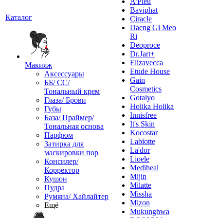
A'Pieu
Baviphat
Каталог
Ciracle
Daeng Gi Meo
Ri
Deoproce
Dr.Jart+
Elizavecca
Макияж
Etude House
Аксессуары
Gain
ББ/ СС/
Cosmetics
Тональный крем
Gotaiyo
Глаза/ Брови
Holika Holika
Губы
Innisfree
База/ Праймер/
It's Skin
Тональная основа
Kocostar
Парфюм
Labiotte
Затирка для
La'dor
маскировки пор
Lioele
Консилер/
Mediheal
Корректор
Mijin
Кушон
Milatte
Пудра
Missha
Румяна/ Хайлайтер
Mizon
Ещё
Mukunghwa