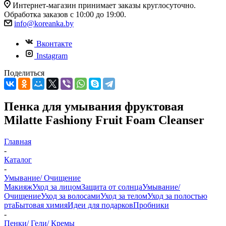
Интернет-магазин принимает заказы круглосуточно.
Обработка заказов с 10:00 до 19:00.
info@koreanka.by
Вконтакте
Instagram
Поделиться
Пенка для умывания фруктовая
Milatte Fashiony Fruit Foam Cleanser
Главная
-
Каталог
-
Умывание/ Очищение
Макияж
Уход за лицом
Защита от солнца
Умывание/
Очищение
Уход за волосами
Уход за телом
Уход за полостью
рта
Бытовая химия
Идеи для подарков
Пробники
-
Пенки/ Гели/ Кремы