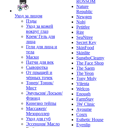
ROSSOM
Nature
Republic
Уход за лицом
Newgen
Пэды
Nohj
Уход за кожей
Petitfee
вокруг глаз
Rire
Крем/ Гель для
SeaNtree
лица
Secret Key
Гели для лица и
SkinFood
тела
Skinlite
Маски
SungboCleamy
Патчи для век
The Face Shop
Сыворотка
The Saem
От прыщей и
The Yeon
чёрных точек
Tony Moly
Тонер/ Тоник/
Vilenta
Мист
Welcos
Эмульсия/ Лосьон/
Enough
Флюид
FarmStay
Кинезио тейпы
3W Clinic
Массажер/
Ayoume
Мезороллер
Cosrx
Уход для губ
Esthetic House
Эссенция/ Масло
Eyenlip