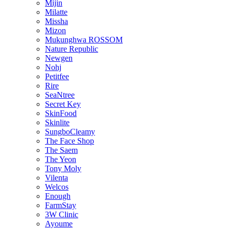
Mijin
Milatte
Missha
Mizon
Mukunghwa ROSSOM
Nature Republic
Newgen
Nohj
Petitfee
Rire
SeaNtree
Secret Key
SkinFood
Skinlite
SungboCleamy
The Face Shop
The Saem
The Yeon
Tony Moly
Vilenta
Welcos
Enough
FarmStay
3W Clinic
Ayoume