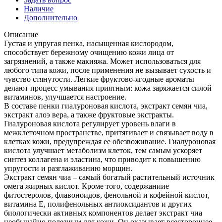
Наличие
Дополнительно
Описание
Густая и упругая пенка, насыщенная кислородом,
способствует бережному очищению кожи лица от
загрязнений, а также макияжа. Может использоваться для
любого типа кожи, после применения не вызывает сухость и
чувство стянутости. Легкие фруктово-ягодные ароматы
делают процесс умывания приятным: кожа заряжается силой
витаминов, улучшается настроение.
В составе пенки гиалуроновая кислота, экстракт семян чиа,
экстракт алоэ вера, а также фруктовые экстракты.
Гиалуроновая кислота регулирует уровень влаги в
межклеточном пространстве, притягивает и связывает воду в
клетках кожи, предупреждая ее обезвоживание. Гиалуроновая
кислота улучшает метаболизм клеток, тем самым ускоряет
синтез коллагена и эластина, что приводит к повышению
упругости и разглаживанию морщин.
Экстракт семян чиа – самый богатый растительный источник
омега жирных кислот. Кроме того, содержаниие
фитостеролов, флавоноидов, фенольной и кофейной кислот,
витамина Е, полифенольных антиоксидантов и других
биологически активных компонентов делает экстракт чиа
необычайно полезным для кожи. Он оказывает всестороннее