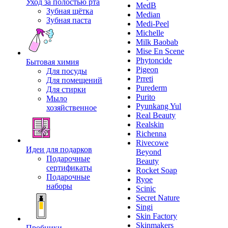
Уход за полостью рта
MedB
Зубная щётка
Median
Зубная паста
Medi-Peel
Michelle
Milk Baobab
Mise En Scene
Phytoncide
Бытовая химия
Pigeon
Для посуды
Prreti
Для помещений
Purederm
Для стирки
Purito
Мыло
Pyunkang Yul
хозяйственное
Real Beauty
Realskin
Richenna
Rivecowe
Идеи для подарков
Beyond
Подарочные
Beauty
сертификаты
Rocket Soap
Подарочные
Ryoe
наборы
Scinic
Secret Nature
Singi
Skin Factory
Skinmakers
Пробники