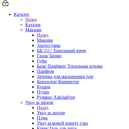
Каталог
Назад
Каталог
Макияж
Назад
Макияж
Аксессуары
ББ/ СС/ Тональный крем
Глаза/ Брови
Губы
База/ Праймер/ Тональная основа
Парфюм
Затирка для маскировки пор
Консилер/ Корректор
Кушон
Пудра
Румяна/ Хайлайтер
Уход за лицом
Назад
Уход за лицом
Пэды
Уход за кожей вокруг глаз
Крем/ Гель для лица