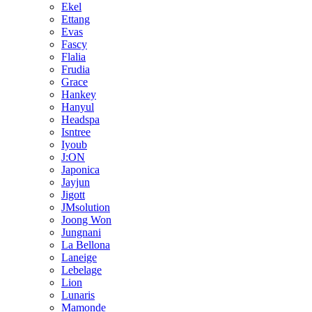
Ekel
Ettang
Evas
Fascy
Flalia
Frudia
Grace
Hankey
Hanyul
Headspa
Isntree
Iyoub
J:ON
Japonica
Jayjun
Jigott
JMsolution
Joong Won
Jungnani
La Bellona
Laneige
Lebelage
Lion
Lunaris
Mamonde