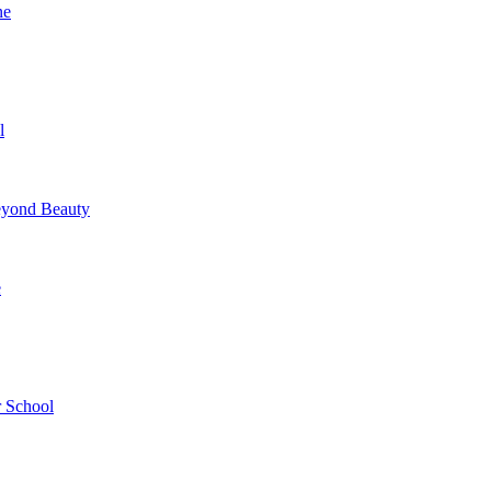
ne
l
yond Beauty
e
 School