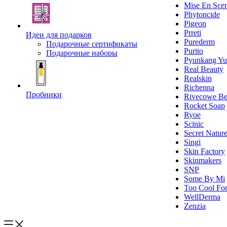
Mise En Sce
Phytoncide
Pigeon
Prreti
Идеи для подарков
Purederm
Подарочные сертификаты
Purito
Подарочные наборы
Pyunkang Yu
Real Beauty
Realskin
Richenna
Пробники
Rivecowe Be
Rocket Soap
Ryoe
Scinic
Secret Natur
Singi
Skin Factory
Skinmakers
SNP
Some By Mi
Too Cool For
WellDerma
Zenzia