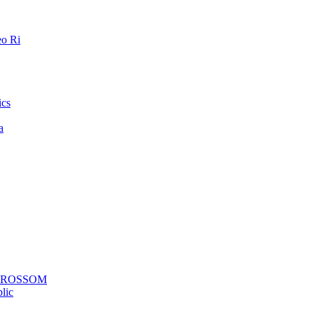
o Ri
ics
a
a ROSSOM
lic