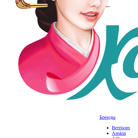
Бренды
Berrisom
Anskin