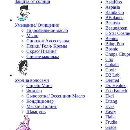
Защита от солнца
AsiaKiss
Aspasia
Banila Co
BBalance
Beausta
Умывание/ Очищение
Beauugreen
Гидрофильное масло
5 Star Cosme
Мыло
Beuins
Спонжи/ Аксессуары
Bling Pop
Пенки/ Гели/ Кремы
Bosnic
Скраб/ Пилинг
Chupa Chup
Снятие макияжа
Clio
Cobalti
Coxir
D2 Lab
Уход за волосами
Dermal
Спрей/ Мист
Dr. Healux
Филлер
Eco Branch
Сыворотка/ Эссенция/ Масло
Ekel
Кондиционер
Ettang
Маска/ Пилинг
Evas
Шампунь
Fascy
Flalia
Frudia
Grace