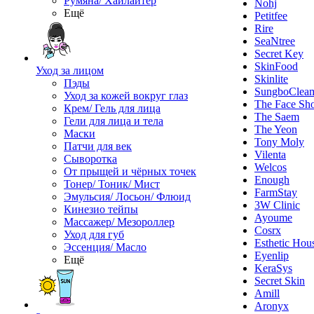
Румяна/ Хайлайтер
Nohj
Ещё
Petitfee
Rire
SeaNtree
Secret Key
SkinFood
Уход за лицом
Skinlite
Пэды
SungboClea
Уход за кожей вокруг глаз
The Face Sh
Крем/ Гель для лица
The Saem
Гели для лица и тела
The Yeon
Маски
Tony Moly
Патчи для век
Vilenta
Сыворотка
Welcos
От прыщей и чёрных точек
Enough
Тонер/ Тоник/ Мист
FarmStay
Эмульсия/ Лосьон/ Флюид
3W Clinic
Кинезио тейпы
Ayoume
Массажер/ Мезороллер
Cosrx
Уход для губ
Esthetic Hou
Эссенция/ Масло
Eyenlip
Ещё
KeraSys
Secret Skin
Amill
Aronyx