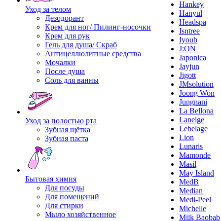
Hankey
Уход за телом
Hanyul
Дезодорант
Headspa
Крем для ног/ Пилинг-носочки
Isntree
Крем для рук
Iyoub
Гель для душа/ Скраб
J:ON
Антицеллюлитные средства
Japonica
Мочалки
Jayjun
После душа
Jigott
Соль для ванны
JMsolution
Joong Won
Jungnani
La Bellona
Laneige
Уход за полостью рта
Lebelage
Зубная щётка
Lion
Зубная паста
Lunaris
Mamonde
Masil
May Island
Бытовая химия
MedB
Для посуды
Median
Для помещений
Medi-Peel
Для стирки
Michelle
Мыло хозяйственное
Milk Baobab