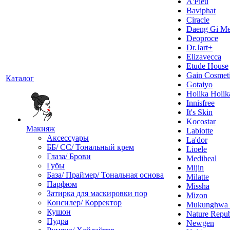
A'Pieu
Baviphat
Ciracle
Daeng Gi Me
Deoproce
Dr.Jart+
Elizavecca
Etude House
Gain Cosmet
Каталог
Gotaiyo
Holika Holik
Innisfree
It's Skin
Kocostar
Макияж
Labiotte
Аксессуары
La'dor
ББ/ СС/ Тональный крем
Lioele
Глаза/ Брови
Mediheal
Губы
Mijin
База/ Праймер/ Тональная основа
Milatte
Парфюм
Missha
Затирка для маскировки пор
Mizon
Консилер/ Корректор
Mukunghw
Кушон
Nature Repub
Пудра
Newgen