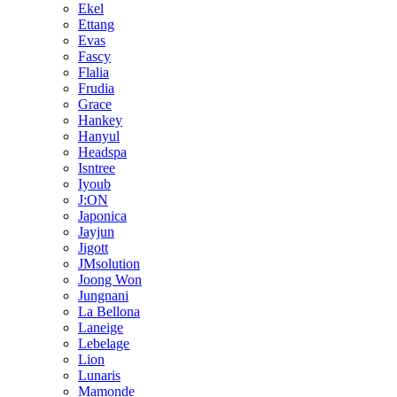
Ekel
Ettang
Evas
Fascy
Flalia
Frudia
Grace
Hankey
Hanyul
Headspa
Isntree
Iyoub
J:ON
Japonica
Jayjun
Jigott
JMsolution
Joong Won
Jungnani
La Bellona
Laneige
Lebelage
Lion
Lunaris
Mamonde