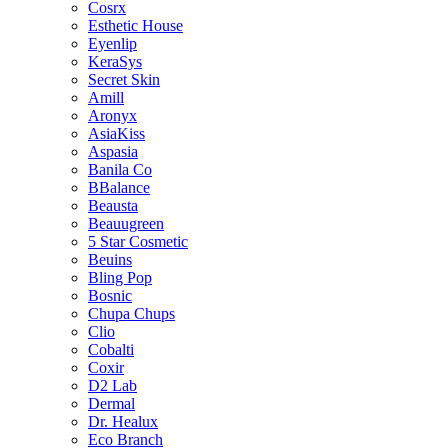
Cosrx
Esthetic House
Eyenlip
KeraSys
Secret Skin
Amill
Aronyx
AsiaKiss
Aspasia
Banila Co
BBalance
Beausta
Beauugreen
5 Star Cosmetic
Beuins
Bling Pop
Bosnic
Chupa Chups
Clio
Cobalti
Coxir
D2 Lab
Dermal
Dr. Healux
Eco Branch