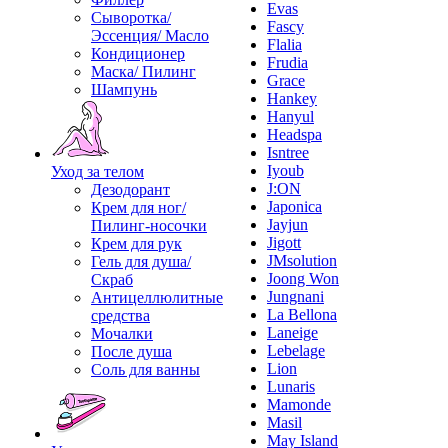
Evas
Сыворотка/
Fascy
Эссенция/ Масло
Flalia
Кондиционер
Frudia
Маска/ Пилинг
Grace
Шампунь
Hankey
Hanyul
Headspa
Isntree
Iyoub
Уход за телом
J:ON
Дезодорант
Japonica
Крем для ног/
Jayjun
Пилинг-носочки
Jigott
Крем для рук
JMsolution
Гель для душа/
Joong Won
Скраб
Jungnani
Антицеллюлитные
La Bellona
средства
Laneige
Мочалки
Lebelage
После душа
Lion
Соль для ванны
Lunaris
Mamonde
Masil
May Island