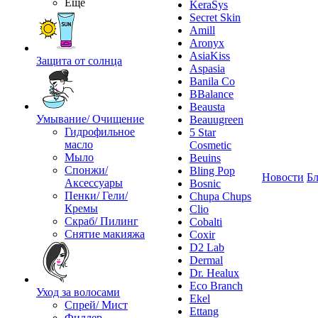
Ещё
KeraSys
Secret Skin
Amill
Aronyx
AsiaKiss
Защита от солнца
Aspasia
Banila Co
BBalance
Beausta
Умывание/ Очищение
Beauugreen
Гидрофильное
5 Star
масло
Cosmetic
Мыло
Beuins
Спонжи/
Bling Pop
Новости
Бл
Аксессуары
Bosnic
Пенки/ Гели/
Chupa Chups
Кремы
Clio
Скраб/ Пилинг
Cobalti
Снятие макияжа
Coxir
D2 Lab
Dermal
Dr. Healux
Eco Branch
Уход за волосами
Ekel
Спрей/ Мист
Ettang
Филлер