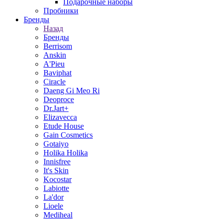
Подарочные наборы
Пробники
Бренды
Назад
Бренды
Berrisom
Anskin
A'Pieu
Baviphat
Ciracle
Daeng Gi Meo Ri
Deoproce
Dr.Jart+
Elizavecca
Etude House
Gain Cosmetics
Gotaiyo
Holika Holika
Innisfree
It's Skin
Kocostar
Labiotte
La'dor
Lioele
Mediheal