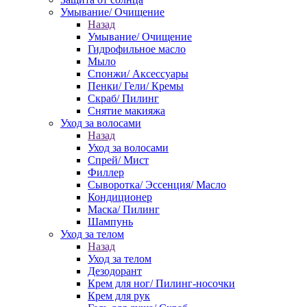
Умывание/ Очищение
Назад
Умывание/ Очищение
Гидрофильное масло
Мыло
Спонжи/ Аксессуары
Пенки/ Гели/ Кремы
Скраб/ Пилинг
Снятие макияжа
Уход за волосами
Назад
Уход за волосами
Спрей/ Мист
Филлер
Сыворотка/ Эссенция/ Масло
Кондиционер
Маска/ Пилинг
Шампунь
Уход за телом
Назад
Уход за телом
Дезодорант
Крем для ног/ Пилинг-носочки
Крем для рук