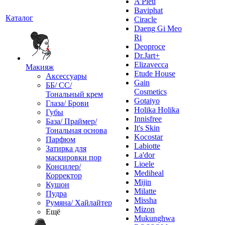
A'Pieu
Baviphat
Каталог
Ciracle
Daeng Gi Meo
Ri
Deoproce
Dr.Jart+
Elizavecca
Макияж
Etude House
Аксессуары
Gain
ББ/ СС/
Cosmetics
Тональный крем
Gotaiyo
Глаза/ Брови
Holika Holika
Губы
Innisfree
База/ Праймер/
It's Skin
Тональная основа
Kocostar
Парфюм
Labiotte
Затирка для
La'dor
маскировки пор
Lioele
Консилер/
Mediheal
Корректор
Mijin
Кушон
Milatte
Пудра
Missha
Румяна/ Хайлайтер
Mizon
Ещё
Mukunghwa