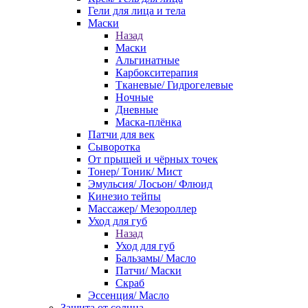
Гели для лица и тела
Маски
Назад
Маски
Альгинатные
Карбокситерапия
Тканевые/ Гидрогелевые
Ночные
Дневные
Маска-плёнка
Патчи для век
Сыворотка
От прыщей и чёрных точек
Тонер/ Тоник/ Мист
Эмульсия/ Лосьон/ Флюид
Кинезио тейпы
Массажер/ Мезороллер
Уход для губ
Назад
Уход для губ
Бальзамы/ Масло
Патчи/ Маски
Скраб
Эссенция/ Масло
Защита от солнца