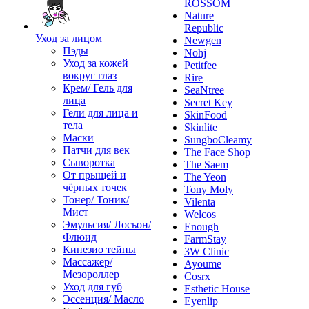
ROSSOM
Nature
Republic
Уход за лицом
Newgen
Пэды
Nohj
Уход за кожей
Petitfee
вокруг глаз
Rire
Крем/ Гель для
SeaNtree
лица
Secret Key
Гели для лица и
SkinFood
тела
Skinlite
Маски
SungboCleamy
Патчи для век
The Face Shop
Сыворотка
The Saem
От прыщей и
The Yeon
чёрных точек
Tony Moly
Тонер/ Тоник/
Vilenta
Мист
Welcos
Эмульсия/ Лосьон/
Enough
Флюид
FarmStay
Кинезио тейпы
3W Clinic
Массажер/
Ayoume
Мезороллер
Cosrx
Уход для губ
Esthetic House
Эссенция/ Масло
Eyenlip