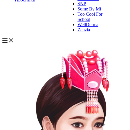
SNP
Some By Mi
Too Cool For
School
WellDerma
Zenzia