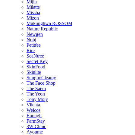
Mijin
Milatte
Missha
Mizon
Mukunghwa ROSSOM
Nature Republic
Newgen
Nohj
Petitfee
Rire
SeaNtree
Secret Key
SkinFood
Skinlite
SungboCleamy
The Face Shop
The Saem
The Yeon
Tony Moly
Vilenta
Welcos
Enough
FarmStay
3W Clinic
Ayoume