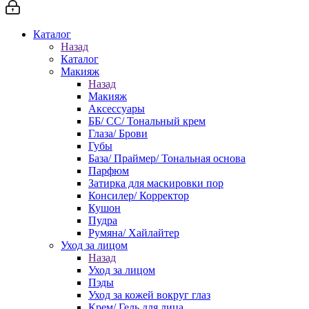
Каталог
Назад
Каталог
Макияж
Назад
Макияж
Аксессуары
ББ/ СС/ Тональный крем
Глаза/ Брови
Губы
База/ Праймер/ Тональная основа
Парфюм
Затирка для маскировки пор
Консилер/ Корректор
Кушон
Пудра
Румяна/ Хайлайтер
Уход за лицом
Назад
Уход за лицом
Пэды
Уход за кожей вокруг глаз
Крем/ Гель для лица