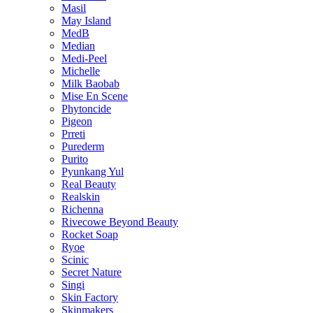
Masil
May Island
MedB
Median
Medi-Peel
Michelle
Milk Baobab
Mise En Scene
Phytoncide
Pigeon
Prreti
Purederm
Purito
Pyunkang Yul
Real Beauty
Realskin
Richenna
Rivecowe Beyond Beauty
Rocket Soap
Ryoe
Scinic
Secret Nature
Singi
Skin Factory
Skinmakers