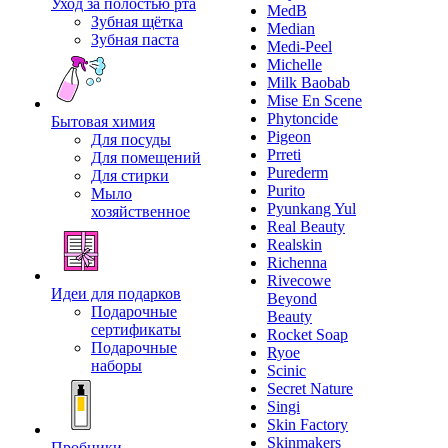
Уход за полостью рта
MedB
Зубная щётка
Median
Зубная паста
Medi-Peel
Michelle
Milk Baobab
Mise En Scene
Phytoncide
Бытовая химия
Pigeon
Для посуды
Prreti
Для помещений
Purederm
Для стирки
Purito
Мыло
Pyunkang Yul
хозяйственное
Real Beauty
Realskin
Richenna
Rivecowe
Идеи для подарков
Beyond
Подарочные
Beauty
сертификаты
Rocket Soap
Подарочные
Ryoe
наборы
Scinic
Secret Nature
Singi
Skin Factory
Skinmakers
Пробники