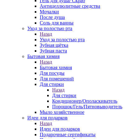
Гель для душа/ Скраб
Антицеллюлитные средства
Мочалки
После душа
Соль для ванны
Уход за полостью рта
Назад
Уход за полостью рта
Зубная щётка
Зубная паста
Бытовая химия
Назад
Бытовая химия
Для посуды
Для помещений
Для стирки
Назад
Для стирки
Кондиционер/Ополаскиватель
Порошок/Гель/Пятновыводитель
Мыло хозяйственное
Идеи для подарков
Назад
Идеи для подарков
Подарочные сертификаты