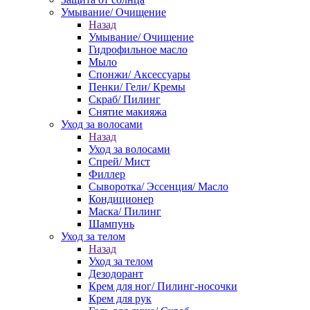
Умывание/ Очищение
Назад
Умывание/ Очищение
Гидрофильное масло
Мыло
Спонжи/ Аксессуары
Пенки/ Гели/ Кремы
Скраб/ Пилинг
Снятие макияжа
Уход за волосами
Назад
Уход за волосами
Спрей/ Мист
Филлер
Сыворотка/ Эссенция/ Масло
Кондиционер
Маска/ Пилинг
Шампунь
Уход за телом
Назад
Уход за телом
Дезодорант
Крем для ног/ Пилинг-носочки
Крем для рук