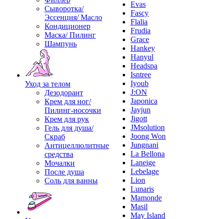
Evas
Сыворотка/
Fascy
Эссенция/ Масло
Flalia
Кондиционер
Frudia
Маска/ Пилинг
Grace
Шампунь
Hankey
Hanyul
Headspa
Isntree
Iyoub
Уход за телом
J:ON
Дезодорант
Japonica
Крем для ног/
Jayjun
Пилинг-носочки
Jigott
Крем для рук
JMsolution
Гель для душа/
Joong Won
Скраб
Jungnani
Антицеллюлитные
La Bellona
средства
Laneige
Мочалки
Lebelage
После душа
Lion
Соль для ванны
Lunaris
Mamonde
Masil
May Island