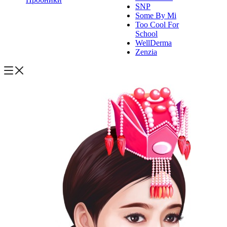
SNP
Some By Mi
Too Cool For
School
WellDerma
Zenzia