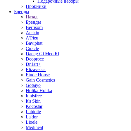
Подарочные наборы
Пробники
Бренды
Назад
Бренды
Berrisom
Anskin
A'Pieu
Baviphat
Ciracle
Daeng Gi Meo Ri
Deoproce
Dr.Jart+
Elizavecca
Etude House
Gain Cosmetics
Gotaiyo
Holika Holika
Innisfree
It's Skin
Kocostar
Labiotte
La'dor
Lioele
Mediheal