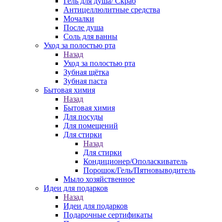
Гель для душа/ Скраб
Антицеллюлитные средства
Мочалки
После душа
Соль для ванны
Уход за полостью рта
Назад
Уход за полостью рта
Зубная щётка
Зубная паста
Бытовая химия
Назад
Бытовая химия
Для посуды
Для помещений
Для стирки
Назад
Для стирки
Кондиционер/Ополаскиватель
Порошок/Гель/Пятновыводитель
Мыло хозяйственное
Идеи для подарков
Назад
Идеи для подарков
Подарочные сертификаты