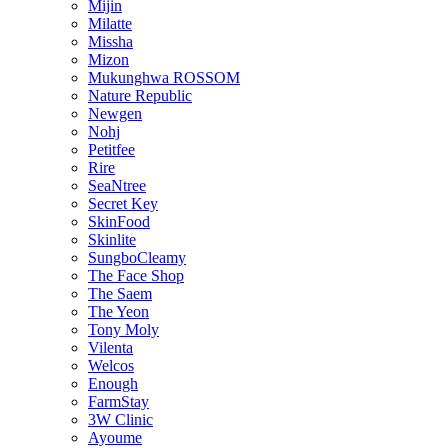
Mijin
Milatte
Missha
Mizon
Mukunghwa ROSSOM
Nature Republic
Newgen
Nohj
Petitfee
Rire
SeaNtree
Secret Key
SkinFood
Skinlite
SungboCleamy
The Face Shop
The Saem
The Yeon
Tony Moly
Vilenta
Welcos
Enough
FarmStay
3W Clinic
Ayoume