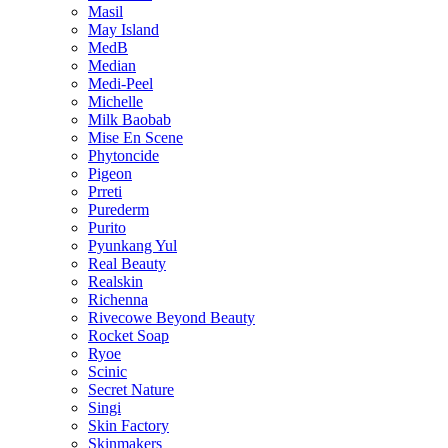
Masil
May Island
MedB
Median
Medi-Peel
Michelle
Milk Baobab
Mise En Scene
Phytoncide
Pigeon
Prreti
Purederm
Purito
Pyunkang Yul
Real Beauty
Realskin
Richenna
Rivecowe Beyond Beauty
Rocket Soap
Ryoe
Scinic
Secret Nature
Singi
Skin Factory
Skinmakers