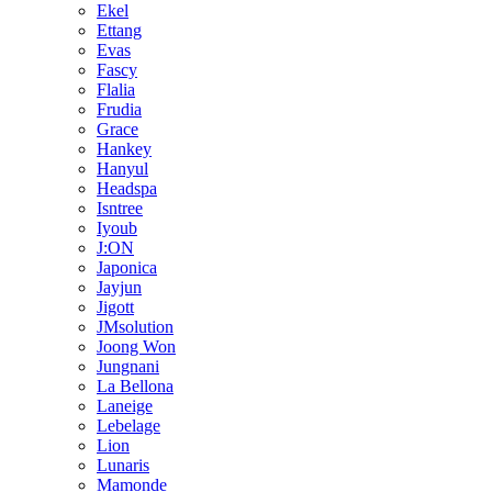
Ekel
Ettang
Evas
Fascy
Flalia
Frudia
Grace
Hankey
Hanyul
Headspa
Isntree
Iyoub
J:ON
Japonica
Jayjun
Jigott
JMsolution
Joong Won
Jungnani
La Bellona
Laneige
Lebelage
Lion
Lunaris
Mamonde