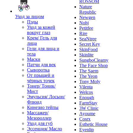
ROSSOM
Nature
Republic
Уход за лицом
Newgen
Пэды
Nohj
Уход за кожей
Petitfee
вокруг глаз
Rire
Крем/ Гель для
SeaNtree
лица
Secret Key
Гели для лица и
SkinFood
тела
Skinlite
Маски
SungboCleamy
Патчи для век
The Face Shop
Сыворотка
The Saem
От прыщей и
The Yeon
чёрных точек
Tony Moly
Тонер/ Тоник/
Vilenta
Мист
Welcos
Эмульсия/ Лосьон/
Enough
Флюид
FarmStay
Кинезио тейпы
3W Clinic
Массажер/
Ayoume
Мезороллер
Cosrx
Уход для губ
Esthetic House
Эссенция/ Масло
Eyenlip