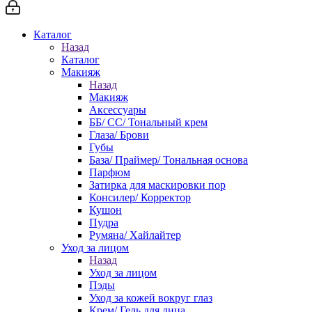
Каталог
Назад
Каталог
Макияж
Назад
Макияж
Аксессуары
ББ/ СС/ Тональный крем
Глаза/ Брови
Губы
База/ Праймер/ Тональная основа
Парфюм
Затирка для маскировки пор
Консилер/ Корректор
Кушон
Пудра
Румяна/ Хайлайтер
Уход за лицом
Назад
Уход за лицом
Пэды
Уход за кожей вокруг глаз
Крем/ Гель для лица