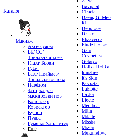
A'Pieu
Baviphat
Каталог
Ciracle
Daeng Gi Meo
Ri
Deoproce
Dr.Jart+
Elizavecca
Макияж
Etude House
Аксессуары
Gain
ББ/ СС/
Cosmetics
Тональный крем
Gotaiyo
Глаза/ Брови
Holika Holika
Губы
Innisfree
База/ Праймер/
It's Skin
Тональная основа
Kocostar
Парфюм
Labiotte
Затирка для
La'dor
маскировки пор
Lioele
Консилер/
Mediheal
Корректор
Mijin
Кушон
Milatte
Пудра
Missha
Румяна/ Хайлайтер
Mizon
Ещё
Mukunghwa