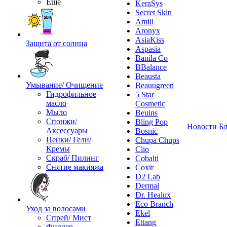
Ещё
KeraSys
Secret Skin
Amill
Aronyx
AsiaKiss
Защита от солнца
Aspasia
Banila Co
BBalance
Beausta
Умывание/ Очищение
Beauugreen
Гидрофильное
5 Star
масло
Cosmetic
Мыло
Beuins
Спонжи/
Bling Pop
Новости
Бл
Аксессуары
Bosnic
Пенки/ Гели/
Chupa Chups
Кремы
Clio
Скраб/ Пилинг
Cobalti
Снятие макияжа
Coxir
D2 Lab
Dermal
Dr. Healux
Eco Branch
Уход за волосами
Ekel
Спрей/ Мист
Ettang
Филлер