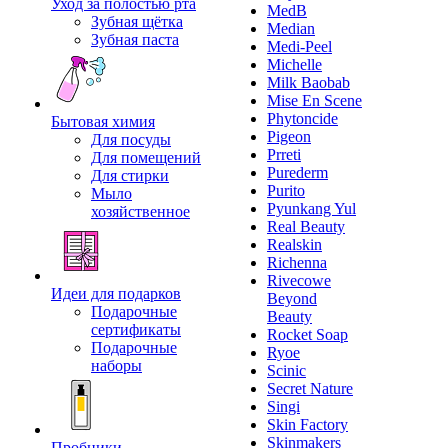
Уход за полостью рта
MedB
Зубная щётка
Median
Зубная паста
Medi-Peel
Michelle
Milk Baobab
Mise En Scene
Phytoncide
Бытовая химия
Pigeon
Для посуды
Prreti
Для помещений
Purederm
Для стирки
Purito
Мыло
Pyunkang Yul
хозяйственное
Real Beauty
Realskin
Richenna
Rivecowe
Идеи для подарков
Beyond
Подарочные
Beauty
сертификаты
Rocket Soap
Подарочные
Ryoe
наборы
Scinic
Secret Nature
Singi
Skin Factory
Skinmakers
Пробники