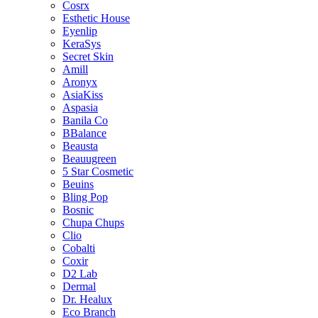
Cosrx
Esthetic House
Eyenlip
KeraSys
Secret Skin
Amill
Aronyx
AsiaKiss
Aspasia
Banila Co
BBalance
Beausta
Beauugreen
5 Star Cosmetic
Beuins
Bling Pop
Bosnic
Chupa Chups
Clio
Cobalti
Coxir
D2 Lab
Dermal
Dr. Healux
Eco Branch