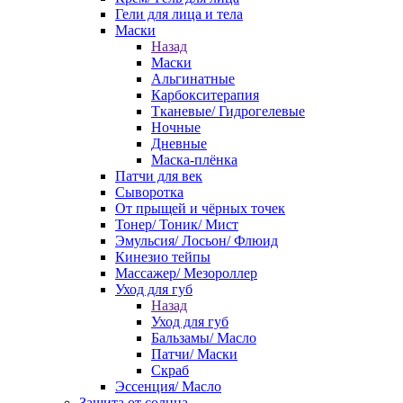
Гели для лица и тела
Маски
Назад
Маски
Альгинатные
Карбокситерапия
Тканевые/ Гидрогелевые
Ночные
Дневные
Маска-плёнка
Патчи для век
Сыворотка
От прыщей и чёрных точек
Тонер/ Тоник/ Мист
Эмульсия/ Лосьон/ Флюид
Кинезио тейпы
Массажер/ Мезороллер
Уход для губ
Назад
Уход для губ
Бальзамы/ Масло
Патчи/ Маски
Скраб
Эссенция/ Масло
Защита от солнца