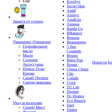
Ещё
KeraSys
Secret Skin
Amill
Aronyx
AsiaKiss
Защита от солнца
Aspasia
Banila Co
BBalance
Beausta
Умывание/ Очищение
Beauugreen
Гидрофильное
5 Star
масло
Cosmetic
Мыло
Beuins
Спонжи/
Bling Pop
Новости
Бл
Аксессуары
Bosnic
Пенки/ Гели/
Chupa Chups
Кремы
Clio
Скраб/ Пилинг
Cobalti
Снятие макияжа
Coxir
D2 Lab
Dermal
Dr. Healux
Eco Branch
Уход за волосами
Ekel
Спрей/ Мист
Ettang
Филлер