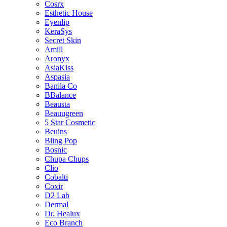
Cosrx
Esthetic House
Eyenlip
KeraSys
Secret Skin
Amill
Aronyx
AsiaKiss
Aspasia
Banila Co
BBalance
Beausta
Beauugreen
5 Star Cosmetic
Beuins
Bling Pop
Bosnic
Chupa Chups
Clio
Cobalti
Coxir
D2 Lab
Dermal
Dr. Healux
Eco Branch