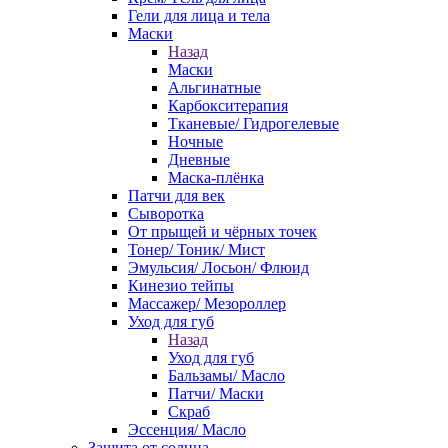
Гели для лица и тела
Маски
Назад
Маски
Альгинатные
Карбокситерапия
Тканевые/ Гидрогелевые
Ночные
Дневные
Маска-плёнка
Патчи для век
Сыворотка
От прыщей и чёрных точек
Тонер/ Тоник/ Мист
Эмульсия/ Лосьон/ Флюид
Кинезио тейпы
Массажер/ Мезороллер
Уход для губ
Назад
Уход для губ
Бальзамы/ Масло
Патчи/ Маски
Скраб
Эссенция/ Масло
Защита от солнца