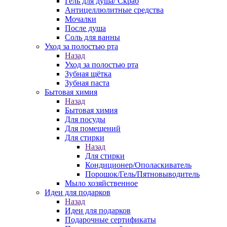
Гель для душа/ Скраб
Антицеллюлитные средства
Мочалки
После душа
Соль для ванны
Уход за полостью рта
Назад
Уход за полостью рта
Зубная щётка
Зубная паста
Бытовая химия
Назад
Бытовая химия
Для посуды
Для помещений
Для стирки
Назад
Для стирки
Кондиционер/Ополаскиватель
Порошок/Гель/Пятновыводитель
Мыло хозяйственное
Идеи для подарков
Назад
Идеи для подарков
Подарочные сертификаты