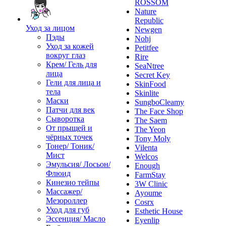
ROSSOM
Nature
Republic
Уход за лицом
Newgen
Пэды
Nohj
Уход за кожей
Petitfee
вокруг глаз
Rire
Крем/ Гель для
SeaNtree
лица
Secret Key
Гели для лица и
SkinFood
тела
Skinlite
Маски
SungboCleamy
Патчи для век
The Face Shop
Сыворотка
The Saem
От прыщей и
The Yeon
чёрных точек
Tony Moly
Тонер/ Тоник/
Vilenta
Мист
Welcos
Эмульсия/ Лосьон/
Enough
Флюид
FarmStay
Кинезио тейпы
3W Clinic
Массажер/
Ayoume
Мезороллер
Cosrx
Уход для губ
Esthetic House
Эссенция/ Масло
Eyenlip