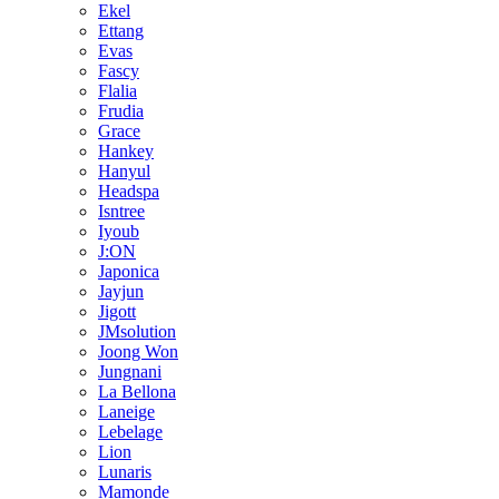
Ekel
Ettang
Evas
Fascy
Flalia
Frudia
Grace
Hankey
Hanyul
Headspa
Isntree
Iyoub
J:ON
Japonica
Jayjun
Jigott
JMsolution
Joong Won
Jungnani
La Bellona
Laneige
Lebelage
Lion
Lunaris
Mamonde