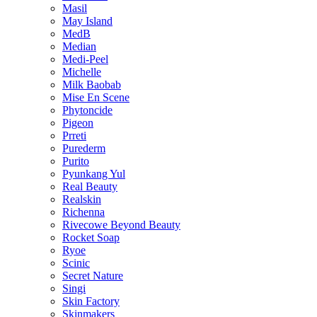
Masil
May Island
MedB
Median
Medi-Peel
Michelle
Milk Baobab
Mise En Scene
Phytoncide
Pigeon
Prreti
Purederm
Purito
Pyunkang Yul
Real Beauty
Realskin
Richenna
Rivecowe Beyond Beauty
Rocket Soap
Ryoe
Scinic
Secret Nature
Singi
Skin Factory
Skinmakers