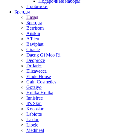
Подарочные наборы
Пробники
Бренды
Назад
Бренды
Berrisom
Anskin
A'Pieu
Baviphat
Ciracle
Daeng Gi Meo Ri
Deoproce
Dr.Jart+
Elizavecca
Etude House
Gain Cosmetics
Gotaiyo
Holika Holika
Innisfree
It's Skin
Kocostar
Labiotte
La'dor
Lioele
Mediheal