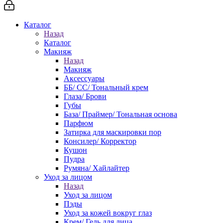
Каталог
Назад
Каталог
Макияж
Назад
Макияж
Аксессуары
ББ/ СС/ Тональный крем
Глаза/ Брови
Губы
База/ Праймер/ Тональная основа
Парфюм
Затирка для маскировки пор
Консилер/ Корректор
Кушон
Пудра
Румяна/ Хайлайтер
Уход за лицом
Назад
Уход за лицом
Пэды
Уход за кожей вокруг глаз
Крем/ Гель для лица