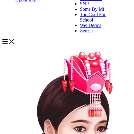
SNP
Some By Mi
Too Cool For
School
WellDerma
Zenzia