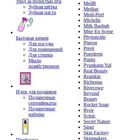
Уход за полостью рта
MedB
Зубная щётка
Median
Зубная паста
Medi-Peel
Michelle
Milk Baobab
Mise En Scene
Phytoncide
Бытовая химия
Pigeon
Для посуды
Prreti
Для помещений
Purederm
Для стирки
Purito
Мыло
Pyunkang Yul
хозяйственное
Real Beauty
Realskin
Richenna
Rivecowe
Идеи для подарков
Beyond
Подарочные
Beauty
сертификаты
Rocket Soap
Подарочные
Ryoe
наборы
Scinic
Secret Nature
Singi
Skin Factory
Skinmakers
Пробники