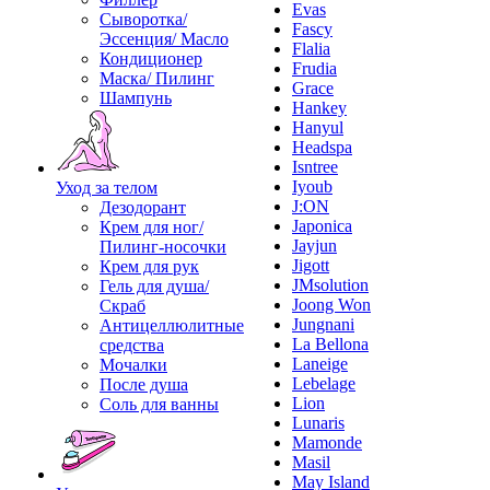
Evas
Сыворотка/
Fascy
Эссенция/ Масло
Flalia
Кондиционер
Frudia
Маска/ Пилинг
Grace
Шампунь
Hankey
Hanyul
Headspa
Isntree
Iyoub
Уход за телом
J:ON
Дезодорант
Japonica
Крем для ног/
Jayjun
Пилинг-носочки
Jigott
Крем для рук
JMsolution
Гель для душа/
Joong Won
Скраб
Jungnani
Антицеллюлитные
La Bellona
средства
Laneige
Мочалки
Lebelage
После душа
Lion
Соль для ванны
Lunaris
Mamonde
Masil
May Island