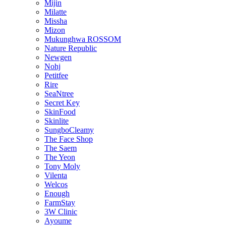
Mijin
Milatte
Missha
Mizon
Mukunghwa ROSSOM
Nature Republic
Newgen
Nohj
Petitfee
Rire
SeaNtree
Secret Key
SkinFood
Skinlite
SungboCleamy
The Face Shop
The Saem
The Yeon
Tony Moly
Vilenta
Welcos
Enough
FarmStay
3W Clinic
Ayoume