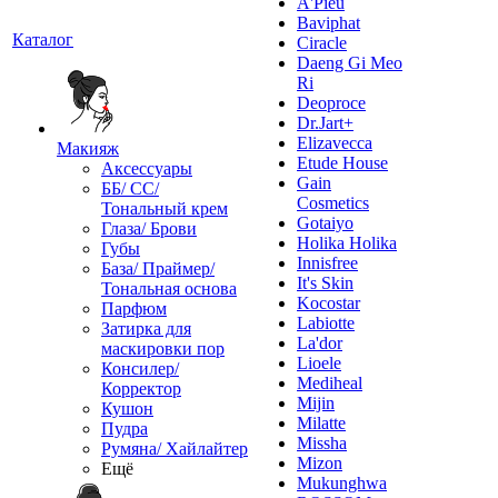
A'Pieu
Baviphat
Каталог
Ciracle
Daeng Gi Meo
Ri
Deoproce
Dr.Jart+
Elizavecca
Макияж
Etude House
Аксессуары
Gain
ББ/ СС/
Cosmetics
Тональный крем
Gotaiyo
Глаза/ Брови
Holika Holika
Губы
Innisfree
База/ Праймер/
It's Skin
Тональная основа
Kocostar
Парфюм
Labiotte
Затирка для
La'dor
маскировки пор
Lioele
Консилер/
Mediheal
Корректор
Mijin
Кушон
Milatte
Пудра
Missha
Румяна/ Хайлайтер
Mizon
Ещё
Mukunghwa