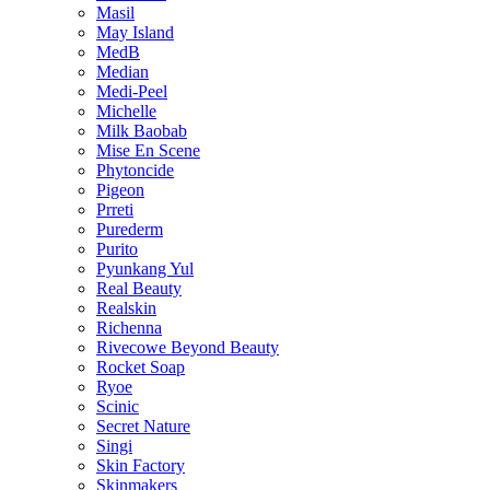
Masil
May Island
MedB
Median
Medi-Peel
Michelle
Milk Baobab
Mise En Scene
Phytoncide
Pigeon
Prreti
Purederm
Purito
Pyunkang Yul
Real Beauty
Realskin
Richenna
Rivecowe Beyond Beauty
Rocket Soap
Ryoe
Scinic
Secret Nature
Singi
Skin Factory
Skinmakers