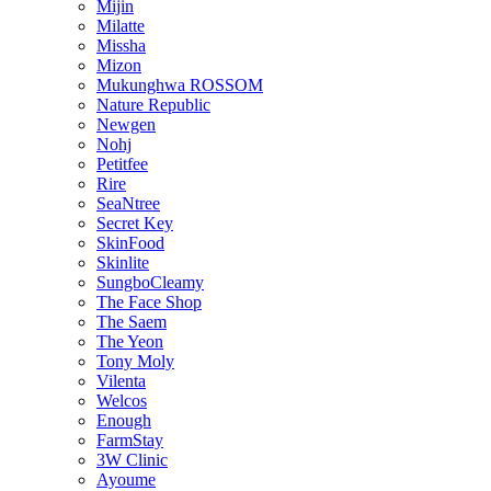
Mijin
Milatte
Missha
Mizon
Mukunghwa ROSSOM
Nature Republic
Newgen
Nohj
Petitfee
Rire
SeaNtree
Secret Key
SkinFood
Skinlite
SungboCleamy
The Face Shop
The Saem
The Yeon
Tony Moly
Vilenta
Welcos
Enough
FarmStay
3W Clinic
Ayoume