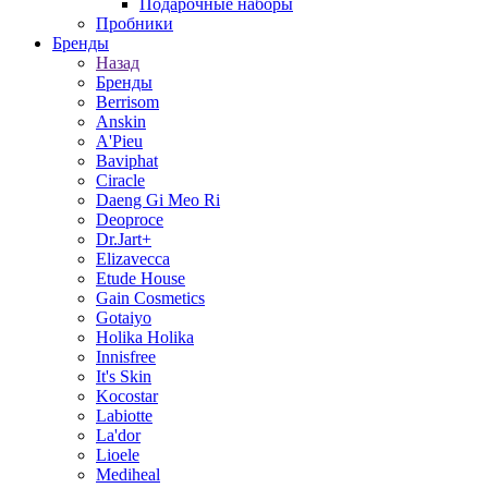
Подарочные наборы
Пробники
Бренды
Назад
Бренды
Berrisom
Anskin
A'Pieu
Baviphat
Ciracle
Daeng Gi Meo Ri
Deoproce
Dr.Jart+
Elizavecca
Etude House
Gain Cosmetics
Gotaiyo
Holika Holika
Innisfree
It's Skin
Kocostar
Labiotte
La'dor
Lioele
Mediheal