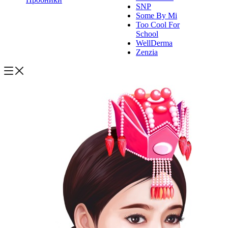
SNP
Some By Mi
Too Cool For
School
WellDerma
Zenzia