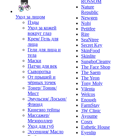
ROSSOM
Nature
Republic
Уход за лицом
Newgen
Пэды
Nohj
Уход за кожей
Petitfee
вокруг глаз
Rire
Крем/ Гель для
SeaNtree
лица
Secret Key
Гели для лица и
SkinFood
тела
Skinlite
Маски
SungboCleamy
Патчи для век
The Face Shop
Сыворотка
The Saem
От прыщей и
The Yeon
чёрных точек
Tony Moly
Тонер/ Тоник/
Vilenta
Мист
Welcos
Эмульсия/ Лосьон/
Enough
Флюид
FarmStay
Кинезио тейпы
3W Clinic
Массажер/
Ayoume
Мезороллер
Cosrx
Уход для губ
Esthetic House
Эссенция/ Масло
Eyenlip