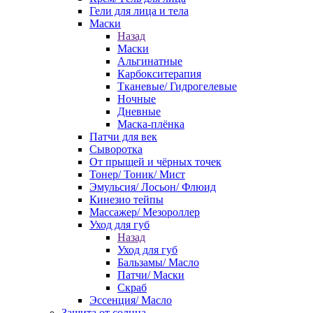
Гели для лица и тела
Маски
Назад
Маски
Альгинатные
Карбокситерапия
Тканевые/ Гидрогелевые
Ночные
Дневные
Маска-плёнка
Патчи для век
Сыворотка
От прыщей и чёрных точек
Тонер/ Тоник/ Мист
Эмульсия/ Лосьон/ Флюид
Кинезио тейпы
Массажер/ Мезороллер
Уход для губ
Назад
Уход для губ
Бальзамы/ Масло
Патчи/ Маски
Скраб
Эссенция/ Масло
Защита от солнца