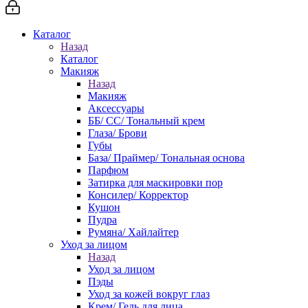
Каталог
Назад
Каталог
Макияж
Назад
Макияж
Аксессуары
ББ/ СС/ Тональный крем
Глаза/ Брови
Губы
База/ Праймер/ Тональная основа
Парфюм
Затирка для маскировки пор
Консилер/ Корректор
Кушон
Пудра
Румяна/ Хайлайтер
Уход за лицом
Назад
Уход за лицом
Пэды
Уход за кожей вокруг глаз
Крем/ Гель для лица