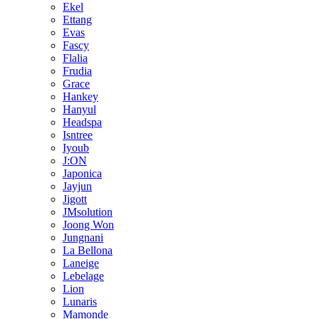
Ekel
Ettang
Evas
Fascy
Flalia
Frudia
Grace
Hankey
Hanyul
Headspa
Isntree
Iyoub
J:ON
Japonica
Jayjun
Jigott
JMsolution
Joong Won
Jungnani
La Bellona
Laneige
Lebelage
Lion
Lunaris
Mamonde