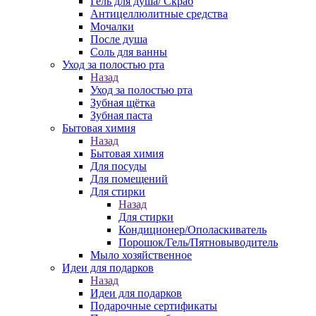
Гель для душа/ Скраб
Антицеллюлитные средства
Мочалки
После душа
Соль для ванны
Уход за полостью рта
Назад
Уход за полостью рта
Зубная щётка
Зубная паста
Бытовая химия
Назад
Бытовая химия
Для посуды
Для помещений
Для стирки
Назад
Для стирки
Кондиционер/Ополаскиватель
Порошок/Гель/Пятновыводитель
Мыло хозяйственное
Идеи для подарков
Назад
Идеи для подарков
Подарочные сертификаты