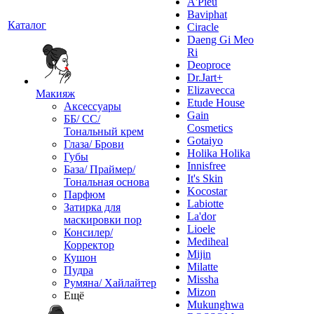
A'Pieu
Baviphat
Каталог
Ciracle
Daeng Gi Meo
Ri
Deoproce
Dr.Jart+
Elizavecca
Макияж
Etude House
Аксессуары
Gain
ББ/ СС/
Cosmetics
Тональный крем
Gotaiyo
Глаза/ Брови
Holika Holika
Губы
Innisfree
База/ Праймер/
It's Skin
Тональная основа
Kocostar
Парфюм
Labiotte
Затирка для
La'dor
маскировки пор
Lioele
Консилер/
Mediheal
Корректор
Mijin
Кушон
Milatte
Пудра
Missha
Румяна/ Хайлайтер
Mizon
Ещё
Mukunghwa