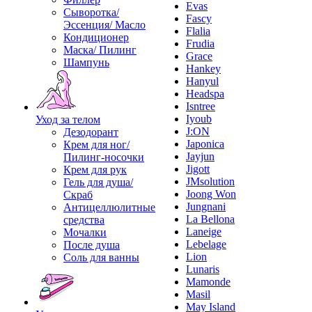
Evas
Сыворотка/
Fascy
Эссенция/ Масло
Flalia
Кондиционер
Frudia
Маска/ Пилинг
Grace
Шампунь
Hankey
Hanyul
Headspa
Isntree
Iyoub
Уход за телом
J:ON
Дезодорант
Japonica
Крем для ног/
Jayjun
Пилинг-носочки
Jigott
Крем для рук
JMsolution
Гель для душа/
Joong Won
Скраб
Jungnani
Антицеллюлитные
La Bellona
средства
Laneige
Мочалки
Lebelage
После душа
Lion
Соль для ванны
Lunaris
Mamonde
Masil
May Island