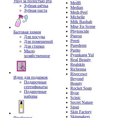
Уход за полостью рта
MedB
Зубная щётка
Median
Зубная паста
Medi-Peel
Michelle
Milk Baobab
Mise En Scene
Phytoncide
Бытовая химия
Pigeon
Для посуды
Prreti
Для помещений
Purederm
Для стирки
Purito
Мыло
Pyunkang Yul
хозяйственное
Real Beauty
Realskin
Richenna
Rivecowe
Идеи для подарков
Beyond
Подарочные
Beauty
сертификаты
Rocket Soap
Подарочные
Ryoe
наборы
Scinic
Secret Nature
Singi
Skin Factory
Skinmakers
Пробники