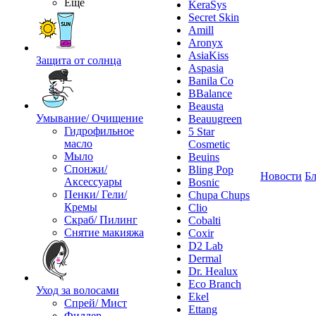
Ещё
KeraSys
Secret Skin
Amill
Aronyx
AsiaKiss
Защита от солнца
Aspasia
Banila Co
BBalance
Beausta
Умывание/ Очищение
Beauugreen
Гидрофильное
5 Star
масло
Cosmetic
Мыло
Beuins
Спонжи/
Bling Pop
Новости
Бл
Аксессуары
Bosnic
Пенки/ Гели/
Chupa Chups
Кремы
Clio
Скраб/ Пилинг
Cobalti
Снятие макияжа
Coxir
D2 Lab
Dermal
Dr. Healux
Eco Branch
Уход за волосами
Ekel
Спрей/ Мист
Ettang
Филлер