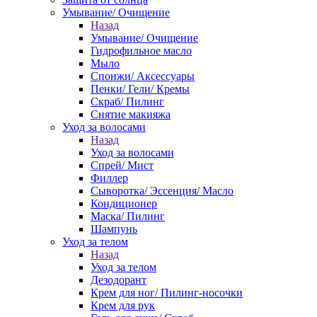
Умывание/ Очищение
Назад
Умывание/ Очищение
Гидрофильное масло
Мыло
Спонжи/ Аксессуары
Пенки/ Гели/ Кремы
Скраб/ Пилинг
Снятие макияжа
Уход за волосами
Назад
Уход за волосами
Спрей/ Мист
Филлер
Сыворотка/ Эссенция/ Масло
Кондиционер
Маска/ Пилинг
Шампунь
Уход за телом
Назад
Уход за телом
Дезодорант
Крем для ног/ Пилинг-носочки
Крем для рук