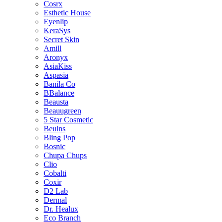
Cosrx
Esthetic House
Eyenlip
KeraSys
Secret Skin
Amill
Aronyx
AsiaKiss
Aspasia
Banila Co
BBalance
Beausta
Beauugreen
5 Star Cosmetic
Beuins
Bling Pop
Bosnic
Chupa Chups
Clio
Cobalti
Coxir
D2 Lab
Dermal
Dr. Healux
Eco Branch