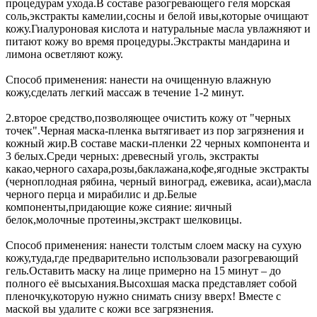
процедурам ухода.В составе разогревающего геля морская
соль,экстракты камелии,сосны и белой ивы,которые очищают
кожу.Гиалуроновая кислота и натуральные масла увлажняют и
питают кожу во время процедуры.Экстракты мандарина и
лимона осветляют кожу.
Способ применения: нанести на очищенную влажную
кожу,сделать легкий массаж в течение 1-2 минут.
2.второе средство,позволяющее очистить кожу от "черных
точек".Черная маска-пленка вытягивает из пор загрязнения и
кожный жир.В составе маски-пленки 22 черных компонента и
3 белых.Среди черных: древесный уголь, экстракты
какао,черного сахара,розы,баклажана,кофе,ягодные экстракты
(черноплодная рябина, черный виноград, ежевика, асаи),масла
черного перца и мирабилис и др.Белые
компоненты,придающие коже сияние: яичный
белок,молочные протеины,экстракт шелковицы.
Способ применения: нанести толстым слоем маску на сухую
кожу,туда,где предварительно использовали разогревающий
гель.Оставить маску на лице примерно на 15 минут – до
полного её высыхания.Высохшая маска представляет собой
пленочку,которую нужно снимать снизу вверх! Вместе с
маской вы удалите с кожи все загрязнения.