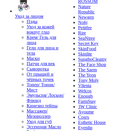
ROSSOM
Nature
Republic
Уход за лицом
Newgen
Пэды
Nohj
Уход за кожей
Petitfee
вокруг глаз
Rire
Крем/ Гель для
SeaNtree
лица
Secret Key
Гели для лица и
SkinFood
тела
Skinlite
Маски
SungboCleamy
Патчи для век
The Face Shop
Сыворотка
The Saem
От прыщей и
The Yeon
чёрных точек
Tony Moly
Тонер/ Тоник/
Vilenta
Мист
Welcos
Эмульсия/ Лосьон/
Enough
Флюид
FarmStay
Кинезио тейпы
3W Clinic
Массажер/
Ayoume
Мезороллер
Cosrx
Уход для губ
Esthetic House
Эссенция/ Масло
Eyenlip