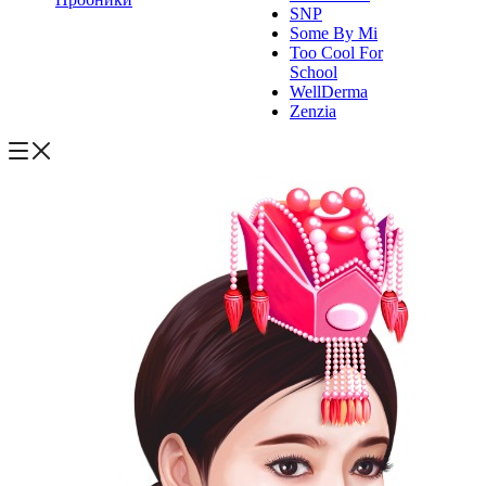
SNP
Some By Mi
Too Cool For
School
WellDerma
Zenzia