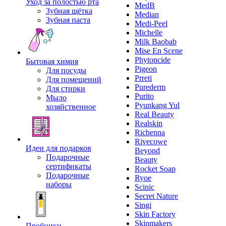
Уход за полостью рта
MedB
Зубная щётка
Median
Зубная паста
Medi-Peel
Michelle
Milk Baobab
Mise En Scene
Phytoncide
Бытовая химия
Pigeon
Для посуды
Prreti
Для помещений
Purederm
Для стирки
Purito
Мыло
Pyunkang Yul
хозяйственное
Real Beauty
Realskin
Richenna
Rivecowe
Идеи для подарков
Beyond
Подарочные
Beauty
сертификаты
Rocket Soap
Подарочные
Ryoe
наборы
Scinic
Secret Nature
Singi
Skin Factory
Skinmakers
Пробники