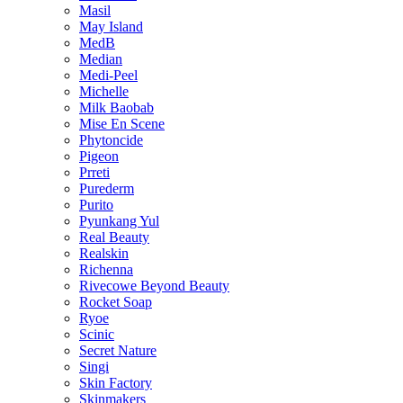
Masil
May Island
MedB
Median
Medi-Peel
Michelle
Milk Baobab
Mise En Scene
Phytoncide
Pigeon
Prreti
Purederm
Purito
Pyunkang Yul
Real Beauty
Realskin
Richenna
Rivecowe Beyond Beauty
Rocket Soap
Ryoe
Scinic
Secret Nature
Singi
Skin Factory
Skinmakers