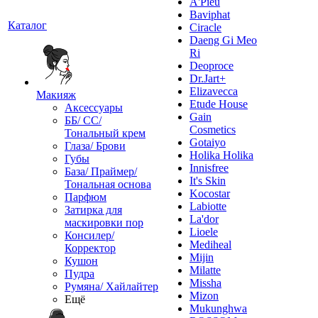
A'Pieu
Baviphat
Каталог
Ciracle
Daeng Gi Meo
Ri
Deoproce
Dr.Jart+
Elizavecca
Макияж
Etude House
Аксессуары
Gain
ББ/ СС/
Cosmetics
Тональный крем
Gotaiyo
Глаза/ Брови
Holika Holika
Губы
Innisfree
База/ Праймер/
It's Skin
Тональная основа
Kocostar
Парфюм
Labiotte
Затирка для
La'dor
маскировки пор
Lioele
Консилер/
Mediheal
Корректор
Mijin
Кушон
Milatte
Пудра
Missha
Румяна/ Хайлайтер
Mizon
Ещё
Mukunghwa