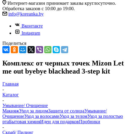
Интернет-магазин принимает заказы круглосуточно.
Обработка заказов с 10:00 до 19:00.
info@koreanka.by
Вконтакте
Instagram
Поделиться
Комплекс от черных точек Mizon Let
me out byebye blackhead 3-step kit
Главная
-
Каталог
-
Умывание/ Очищение
Макияж
Уход за лицом
Защита от солнца
Умывание/
Очищение
Уход за волосами
Уход за телом
Уход за полостью
рта
Бытовая химия
Идеи для подарков
Пробники
-
Скраб/ Пилинг