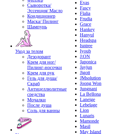
Evas
Сыворотка/
Fascy
Эссенция/ Масло
Flalia
Кондиционер
Frudia
Маска/ Пилинг
Grace
Шампунь
Hankey
Hanyul
Headspa
Isntree
Iyoub
Уход за телом
J:ON
Дезодорант
Japonica
Крем для ног/
Jayjun
Пилинг-носочки
Jigott
Крем для рук
JMsolution
Гель для душа/
Joong Won
Скраб
Jungnani
Антицеллюлитные
La Bellona
средства
Laneige
Мочалки
Lebelage
После душа
Lion
Соль для ванны
Lunaris
Mamonde
Masil
May Island