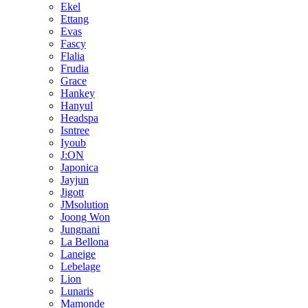
Ekel
Ettang
Evas
Fascy
Flalia
Frudia
Grace
Hankey
Hanyul
Headspa
Isntree
Iyoub
J:ON
Japonica
Jayjun
Jigott
JMsolution
Joong Won
Jungnani
La Bellona
Laneige
Lebelage
Lion
Lunaris
Mamonde