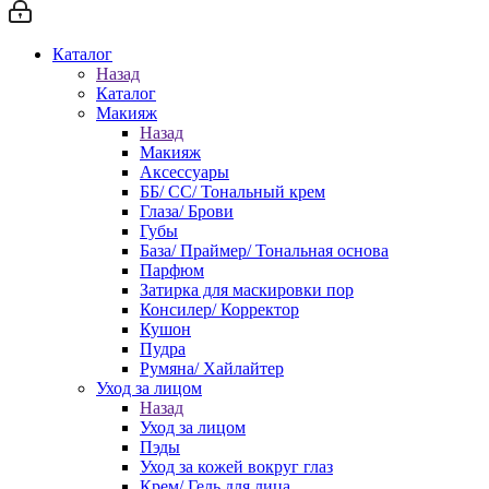
Каталог
Назад
Каталог
Макияж
Назад
Макияж
Аксессуары
ББ/ СС/ Тональный крем
Глаза/ Брови
Губы
База/ Праймер/ Тональная основа
Парфюм
Затирка для маскировки пор
Консилер/ Корректор
Кушон
Пудра
Румяна/ Хайлайтер
Уход за лицом
Назад
Уход за лицом
Пэды
Уход за кожей вокруг глаз
Крем/ Гель для лица