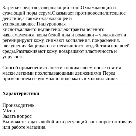
3.третье средство,завершающий этап.Охлаждающий и
сужающий поры серум.Оказывает противовоспалительное
действие,а также охлаждающее и
успокаивающее.Гиалуроновая
кислота,аллантоин,пантенол,экстракты зеленого
чая,гамамелиса, коры белой ивы и ромашки – увлажняют и
регенирируют кожу, снимают воспаления, покраснения,
шелушения.Защищают от негативного воздействия внешней
среды.Разглаживают кожу, возвращают эластичность и
упругость.
Способ применения:нанести тонким слоем после снятия
маски легкими похлопывающими движениями.Перед
применением серум можно подержать в холодильнике.
Характеристики
Производитель
Mizon
Задать вопрос
Вы можете задать любой интересующий вас вопрос по товару
или работе магазина.