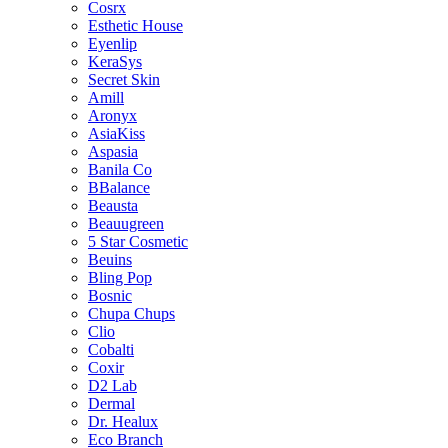
Cosrx
Esthetic House
Eyenlip
KeraSys
Secret Skin
Amill
Aronyx
AsiaKiss
Aspasia
Banila Co
BBalance
Beausta
Beauugreen
5 Star Cosmetic
Beuins
Bling Pop
Bosnic
Chupa Chups
Clio
Cobalti
Coxir
D2 Lab
Dermal
Dr. Healux
Eco Branch