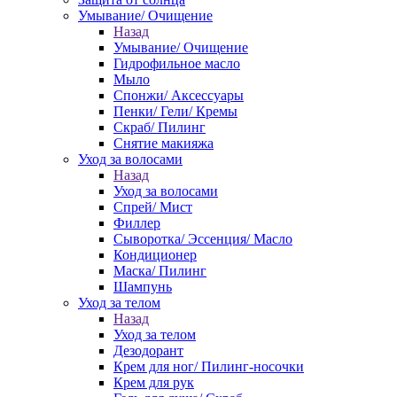
Умывание/ Очищение
Назад
Умывание/ Очищение
Гидрофильное масло
Мыло
Спонжи/ Аксессуары
Пенки/ Гели/ Кремы
Скраб/ Пилинг
Снятие макияжа
Уход за волосами
Назад
Уход за волосами
Спрей/ Мист
Филлер
Сыворотка/ Эссенция/ Масло
Кондиционер
Маска/ Пилинг
Шампунь
Уход за телом
Назад
Уход за телом
Дезодорант
Крем для ног/ Пилинг-носочки
Крем для рук