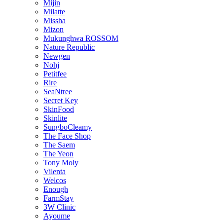
Mijin
Milatte
Missha
Mizon
Mukunghwa ROSSOM
Nature Republic
Newgen
Nohj
Petitfee
Rire
SeaNtree
Secret Key
SkinFood
Skinlite
SungboCleamy
The Face Shop
The Saem
The Yeon
Tony Moly
Vilenta
Welcos
Enough
FarmStay
3W Clinic
Ayoume