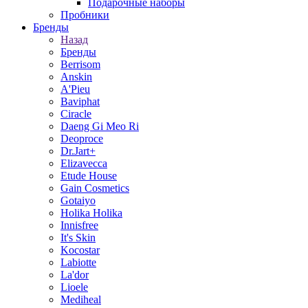
Подарочные наборы
Пробники
Бренды
Назад
Бренды
Berrisom
Anskin
A'Pieu
Baviphat
Ciracle
Daeng Gi Meo Ri
Deoproce
Dr.Jart+
Elizavecca
Etude House
Gain Cosmetics
Gotaiyo
Holika Holika
Innisfree
It's Skin
Kocostar
Labiotte
La'dor
Lioele
Mediheal