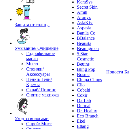
Ещё
KeraSys
Secret Skin
Amill
Aronyx
AsiaKiss
Защита от солнца
Aspasia
Banila Co
BBalance
Beausta
Умывание/ Очищение
Beauugreen
Гидрофильное
5 Star
масло
Cosmetic
Мыло
Beuins
Спонжи/
Bling Pop
Новости
Бл
Аксессуары
Bosnic
Пенки/ Гели/
Chupa Chups
Кремы
Clio
Скраб/ Пилинг
Cobalti
Снятие макияжа
Coxir
D2 Lab
Dermal
Dr. Healux
Eco Branch
Уход за волосами
Ekel
Спрей/ Мист
Ettang
Филлер