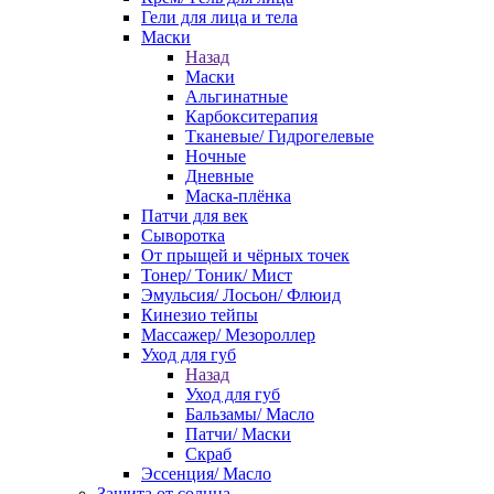
Гели для лица и тела
Маски
Назад
Маски
Альгинатные
Карбокситерапия
Тканевые/ Гидрогелевые
Ночные
Дневные
Маска-плёнка
Патчи для век
Сыворотка
От прыщей и чёрных точек
Тонер/ Тоник/ Мист
Эмульсия/ Лосьон/ Флюид
Кинезио тейпы
Массажер/ Мезороллер
Уход для губ
Назад
Уход для губ
Бальзамы/ Масло
Патчи/ Маски
Скраб
Эссенция/ Масло
Защита от солнца