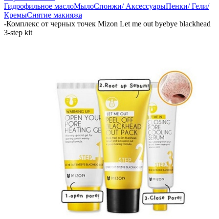
Гидрофильное масло
Мыло
Спонжи/ Аксессуары
Пенки/ Гели/
Кремы
Снятие макияжа
-
Комплекс от черных точек Mizon Let me out byebye blackhead
3-step kit