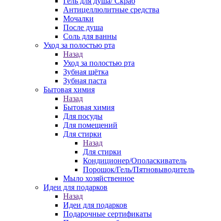
Гель для душа/ Скраб
Антицеллюлитные средства
Мочалки
После душа
Соль для ванны
Уход за полостью рта
Назад
Уход за полостью рта
Зубная щётка
Зубная паста
Бытовая химия
Назад
Бытовая химия
Для посуды
Для помещений
Для стирки
Назад
Для стирки
Кондиционер/Ополаскиватель
Порошок/Гель/Пятновыводитель
Мыло хозяйственное
Идеи для подарков
Назад
Идеи для подарков
Подарочные сертификаты