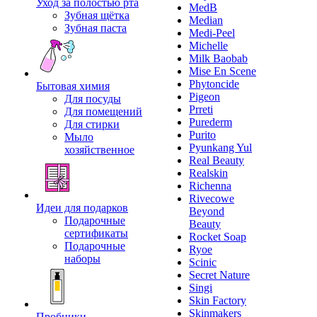
Уход за полостью рта
MedB
Зубная щётка
Median
Зубная паста
Medi-Peel
Michelle
Milk Baobab
Mise En Scene
Phytoncide
Бытовая химия
Pigeon
Для посуды
Prreti
Для помещений
Purederm
Для стирки
Purito
Мыло
Pyunkang Yul
хозяйственное
Real Beauty
Realskin
Richenna
Rivecowe
Идеи для подарков
Beyond
Подарочные
Beauty
сертификаты
Rocket Soap
Подарочные
Ryoe
наборы
Scinic
Secret Nature
Singi
Skin Factory
Skinmakers
Пробники