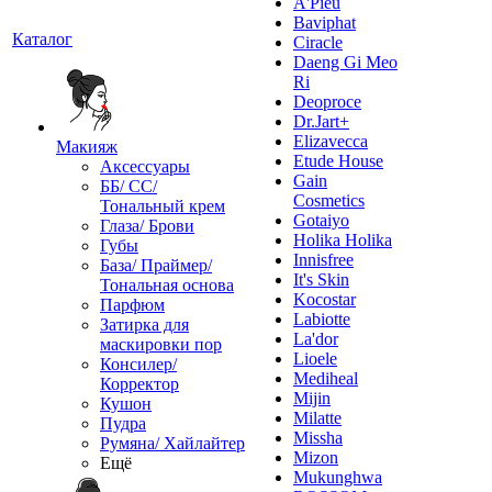
A'Pieu
Baviphat
Каталог
Ciracle
Daeng Gi Meo
Ri
Deoproce
Dr.Jart+
Elizavecca
Макияж
Etude House
Аксессуары
Gain
ББ/ СС/
Cosmetics
Тональный крем
Gotaiyo
Глаза/ Брови
Holika Holika
Губы
Innisfree
База/ Праймер/
It's Skin
Тональная основа
Kocostar
Парфюм
Labiotte
Затирка для
La'dor
маскировки пор
Lioele
Консилер/
Mediheal
Корректор
Mijin
Кушон
Milatte
Пудра
Missha
Румяна/ Хайлайтер
Mizon
Ещё
Mukunghwa