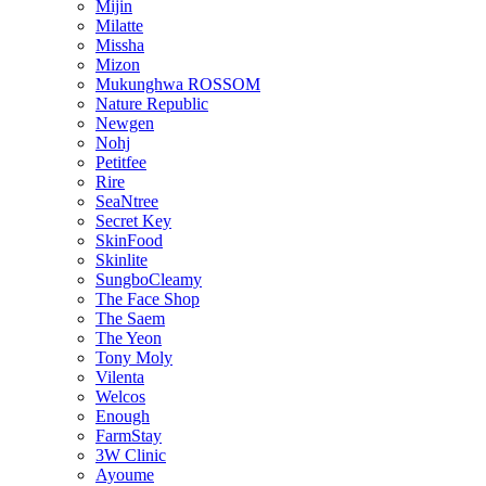
Mijin
Milatte
Missha
Mizon
Mukunghwa ROSSOM
Nature Republic
Newgen
Nohj
Petitfee
Rire
SeaNtree
Secret Key
SkinFood
Skinlite
SungboCleamy
The Face Shop
The Saem
The Yeon
Tony Moly
Vilenta
Welcos
Enough
FarmStay
3W Clinic
Ayoume