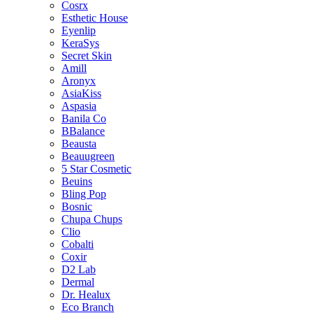
Cosrx
Esthetic House
Eyenlip
KeraSys
Secret Skin
Amill
Aronyx
AsiaKiss
Aspasia
Banila Co
BBalance
Beausta
Beauugreen
5 Star Cosmetic
Beuins
Bling Pop
Bosnic
Chupa Chups
Clio
Cobalti
Coxir
D2 Lab
Dermal
Dr. Healux
Eco Branch