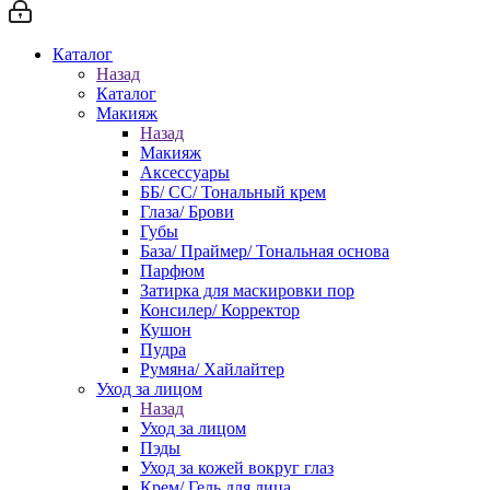
Каталог
Назад
Каталог
Макияж
Назад
Макияж
Аксессуары
ББ/ СС/ Тональный крем
Глаза/ Брови
Губы
База/ Праймер/ Тональная основа
Парфюм
Затирка для маскировки пор
Консилер/ Корректор
Кушон
Пудра
Румяна/ Хайлайтер
Уход за лицом
Назад
Уход за лицом
Пэды
Уход за кожей вокруг глаз
Крем/ Гель для лица