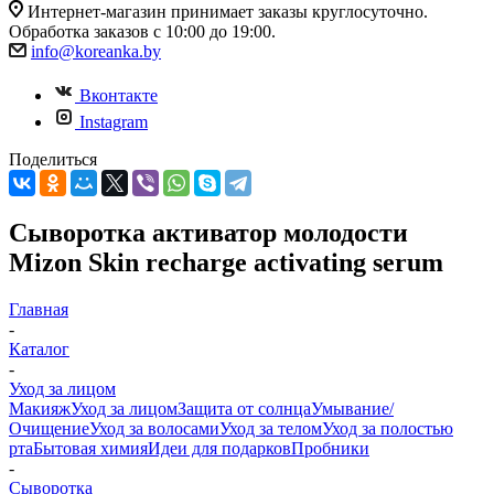
Интернет-магазин принимает заказы круглосуточно.
Обработка заказов с 10:00 до 19:00.
info@koreanka.by
Вконтакте
Instagram
Поделиться
Сыворотка активатор молодости
Mizon Skin recharge activating serum
Главная
-
Каталог
-
Уход за лицом
Макияж
Уход за лицом
Защита от солнца
Умывание/
Очищение
Уход за волосами
Уход за телом
Уход за полостью
рта
Бытовая химия
Идеи для подарков
Пробники
-
Сыворотка