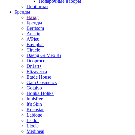
Подарочные наборы
Пробники
Бренды
Назад
Бренды
Berrisom
Anskin
A'Pieu
Baviphat
Ciracle
Daeng Gi Meo Ri
Deoproce
Dr.Jart+
Elizavecca
Etude House
Gain Cosmetics
Gotaiyo
Holika Holika
Innisfree
It's Skin
Kocostar
Labiotte
La'dor
Lioele
Mediheal