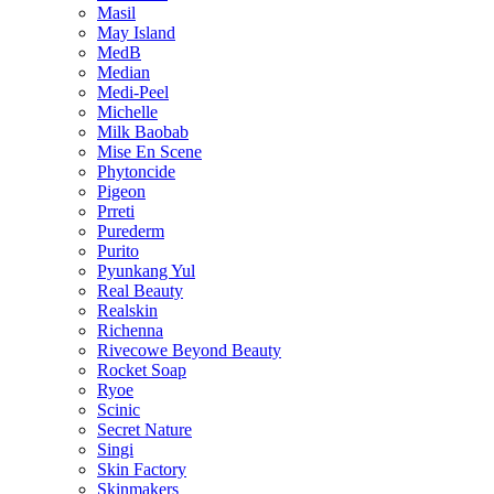
Masil
May Island
MedB
Median
Medi-Peel
Michelle
Milk Baobab
Mise En Scene
Phytoncide
Pigeon
Prreti
Purederm
Purito
Pyunkang Yul
Real Beauty
Realskin
Richenna
Rivecowe Beyond Beauty
Rocket Soap
Ryoe
Scinic
Secret Nature
Singi
Skin Factory
Skinmakers