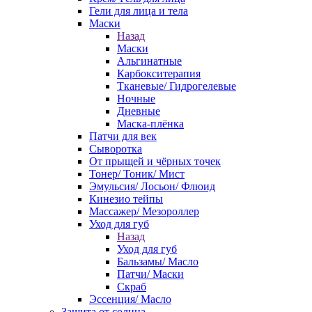
Гели для лица и тела
Маски
Назад
Маски
Альгинатные
Карбокситерапия
Тканевые/ Гидрогелевые
Ночные
Дневные
Маска-плёнка
Патчи для век
Сыворотка
От прыщей и чёрных точек
Тонер/ Тоник/ Мист
Эмульсия/ Лосьон/ Флюид
Кинезио тейпы
Массажер/ Мезороллер
Уход для губ
Назад
Уход для губ
Бальзамы/ Масло
Патчи/ Маски
Скраб
Эссенция/ Масло
Защита от солнца