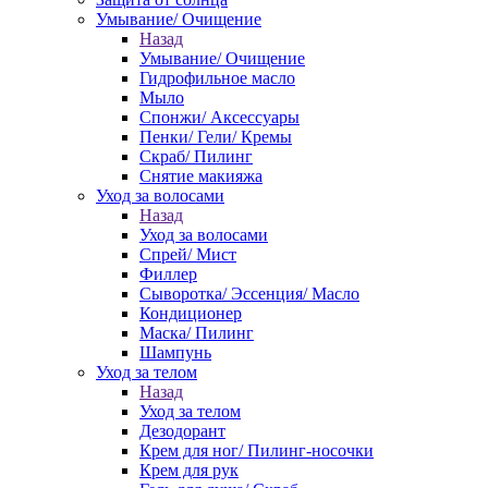
Умывание/ Очищение
Назад
Умывание/ Очищение
Гидрофильное масло
Мыло
Спонжи/ Аксессуары
Пенки/ Гели/ Кремы
Скраб/ Пилинг
Снятие макияжа
Уход за волосами
Назад
Уход за волосами
Спрей/ Мист
Филлер
Сыворотка/ Эссенция/ Масло
Кондиционер
Маска/ Пилинг
Шампунь
Уход за телом
Назад
Уход за телом
Дезодорант
Крем для ног/ Пилинг-носочки
Крем для рук