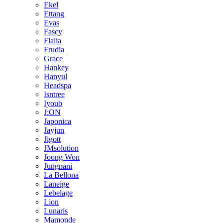
Ekel
Ettang
Evas
Fascy
Flalia
Frudia
Grace
Hankey
Hanyul
Headspa
Isntree
Iyoub
J:ON
Japonica
Jayjun
Jigott
JMsolution
Joong Won
Jungnani
La Bellona
Laneige
Lebelage
Lion
Lunaris
Mamonde