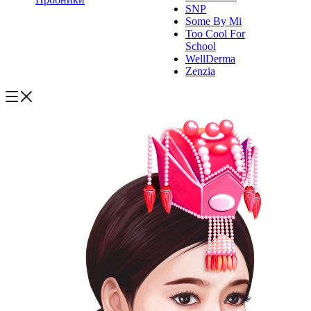
SNP
Some By Mi
Too Cool For
School
WellDerma
Zenzia