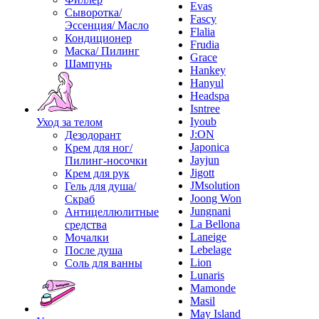
Evas
Сыворотка/
Fascy
Эссенция/ Масло
Flalia
Кондиционер
Frudia
Маска/ Пилинг
Grace
Шампунь
Hankey
Hanyul
Headspa
Isntree
Iyoub
Уход за телом
J:ON
Дезодорант
Japonica
Крем для ног/
Jayjun
Пилинг-носочки
Jigott
Крем для рук
JMsolution
Гель для душа/
Joong Won
Скраб
Jungnani
Антицеллюлитные
La Bellona
средства
Laneige
Мочалки
Lebelage
После душа
Lion
Соль для ванны
Lunaris
Mamonde
Masil
May Island