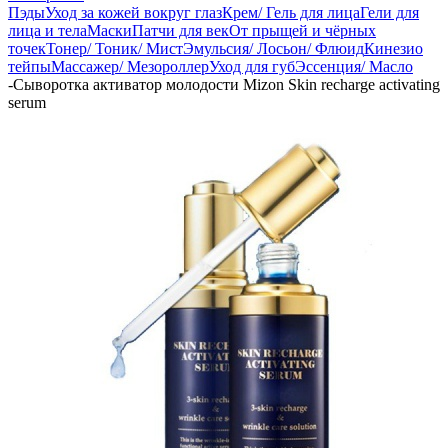
Пэды
Уход за кожей вокруг глаз
Крем/ Гель для лица
Гели для
лица и тела
Маски
Патчи для век
От прыщей и чёрных
точек
Тонер/ Тоник/ Мист
Эмульсия/ Лосьон/ Флюид
Кинезио
тейпы
Массажер/ Мезороллер
Уход для губ
Эссенция/ Масло
-
Сыворотка активатор молодости Mizon Skin recharge activating
serum