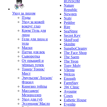
ROSSOM
Nature
Republic
Уход за лицом
Newgen
Пэды
Nohj
Уход за кожей
Petitfee
вокруг глаз
Rire
Крем/ Гель для
SeaNtree
лица
Secret Key
Гели для лица и
SkinFood
тела
Skinlite
Маски
SungboCleamy
Патчи для век
The Face Shop
Сыворотка
The Saem
От прыщей и
The Yeon
чёрных точек
Tony Moly
Тонер/ Тоник/
Vilenta
Мист
Welcos
Эмульсия/ Лосьон/
Enough
Флюид
FarmStay
Кинезио тейпы
3W Clinic
Массажер/
Ayoume
Мезороллер
Cosrx
Уход для губ
Esthetic House
Эссенция/ Масло
Eyenlip