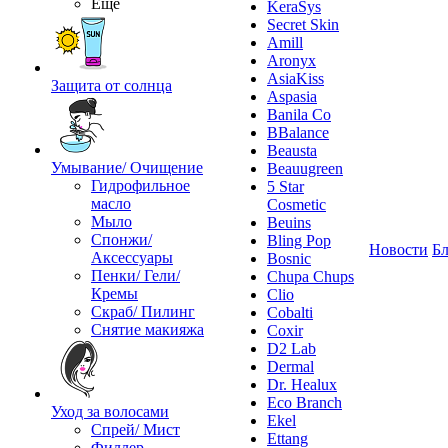
Ещё
KeraSys
Secret Skin
Amill
Aronyx
AsiaKiss
Защита от солнца
Aspasia
Banila Co
BBalance
Beausta
Умывание/ Очищение
Beauugreen
Гидрофильное
5 Star
масло
Cosmetic
Мыло
Beuins
Спонжи/
Bling Pop
Новости
Бл
Аксессуары
Bosnic
Пенки/ Гели/
Chupa Chups
Кремы
Clio
Скраб/ Пилинг
Cobalti
Снятие макияжа
Coxir
D2 Lab
Dermal
Dr. Healux
Eco Branch
Уход за волосами
Ekel
Спрей/ Мист
Ettang
Филлер