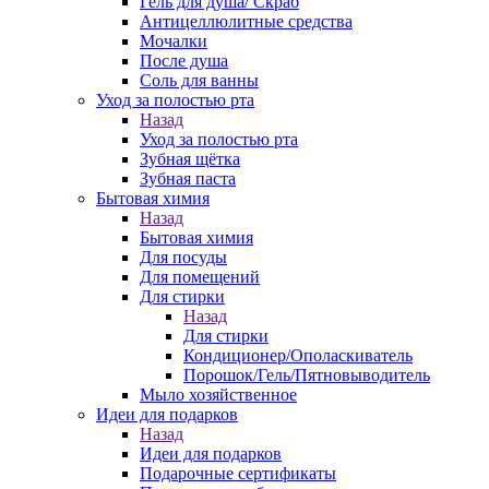
Гель для душа/ Скраб
Антицеллюлитные средства
Мочалки
После душа
Соль для ванны
Уход за полостью рта
Назад
Уход за полостью рта
Зубная щётка
Зубная паста
Бытовая химия
Назад
Бытовая химия
Для посуды
Для помещений
Для стирки
Назад
Для стирки
Кондиционер/Ополаскиватель
Порошок/Гель/Пятновыводитель
Мыло хозяйственное
Идеи для подарков
Назад
Идеи для подарков
Подарочные сертификаты