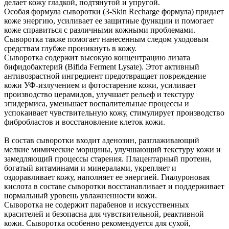
делает кожу гладкой, подтянутой и упругой.
Особая формула сыворотки (3-Skin Recharge формула) придает
коже энергию, усиливает ее защитные функции и помогает
коже справиться с различными кожными проблемами.
Сыворотка также помогает нанесенным следом уходовым
средствам глубже проникнуть в кожу.
Сыворотка содержит высокую концентрацию лизата
бифидобактерий (Bifida Ferment Lysate). Этот активный
антивозрастной ингредиент предотвращает повреждение
кожи УФ-излучением и фотостарение кожи, усиливает
производство церамидов, улучшает рельеф и текстуру
эпидермиса, уменьшает воспалительные процессы и
успокаивает чувствительную кожу, стимулирует производство
фибробластов и восстановление клеток кожи.
В состав сыворотки входит аденозин, разглаживающий
мелкие мимические морщины, улучшающий текстуру кожи и
замедляющий процессы старения. Плацентарный протеин,
богатый витаминами и минералами, укрепляет и
оздоравливает кожу, наполняет ее энергией. Гиалуроновая
кислота в составе сыворотки восстанавливает и поддерживает
нормальный уровень увлажненности кожи.
Сыворотка не содержит парабенов и искусственных
красителей и безопасна для чувствительной, реактивной
кожи. Сыворотка особенно рекомендуется для сухой,