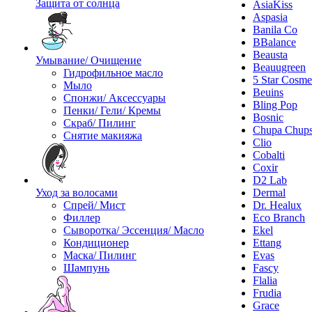
Защита от солнца
AsiaKiss
Aspasia
Banila Co
BBalance
Beausta
Умывание/ Очищение
Beauugreen
Гидрофильное масло
5 Star Cosme
Мыло
Beuins
Спонжи/ Аксессуары
Bling Pop
Пенки/ Гели/ Кремы
Bosnic
Скраб/ Пилинг
Chupa Chup
Снятие макияжа
Clio
Cobalti
Coxir
D2 Lab
Уход за волосами
Dermal
Спрей/ Мист
Dr. Healux
Филлер
Eco Branch
Сыворотка/ Эссенция/ Масло
Ekel
Кондиционер
Ettang
Маска/ Пилинг
Evas
Шампунь
Fascy
Flalia
Frudia
Grace