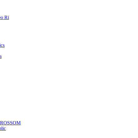
o Ri
ics
a
a ROSSOM
lic