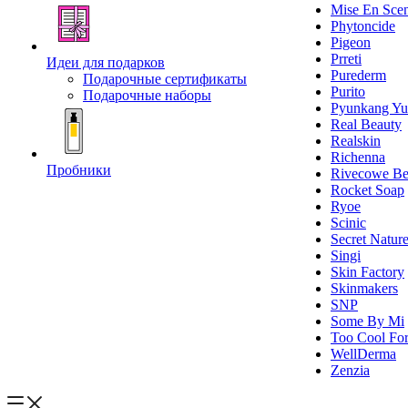
Mise En Sce
Phytoncide
Pigeon
Prreti
Идеи для подарков
Purederm
Подарочные сертификаты
Purito
Подарочные наборы
Pyunkang Yu
Real Beauty
Realskin
Richenna
Пробники
Rivecowe Be
Rocket Soap
Ryoe
Scinic
Secret Natur
Singi
Skin Factory
Skinmakers
SNP
Some By Mi
Too Cool For
WellDerma
Zenzia