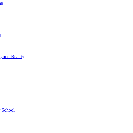
ne
l
yond Beauty
e
 School