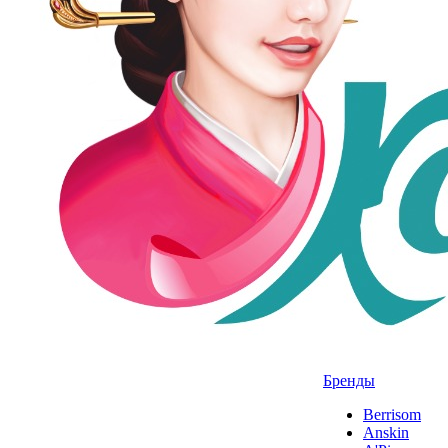
Бренды
Berrisom
Anskin