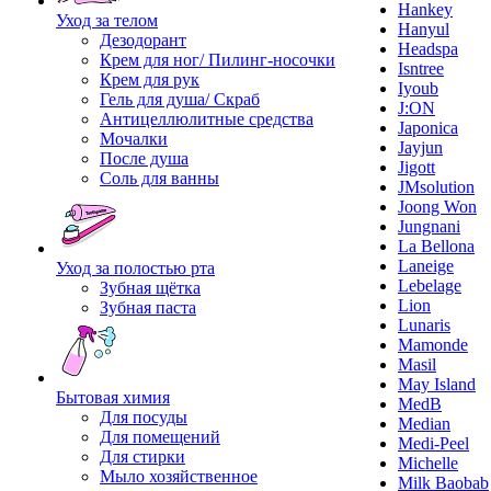
Hankey
Уход за телом
Hanyul
Дезодорант
Headspa
Крем для ног/ Пилинг-носочки
Isntree
Крем для рук
Iyoub
Гель для душа/ Скраб
J:ON
Антицеллюлитные средства
Japonica
Мочалки
Jayjun
После душа
Jigott
Соль для ванны
JMsolution
Joong Won
Jungnani
La Bellona
Laneige
Уход за полостью рта
Lebelage
Зубная щётка
Lion
Зубная паста
Lunaris
Mamonde
Masil
May Island
Бытовая химия
MedB
Для посуды
Median
Для помещений
Medi-Peel
Для стирки
Michelle
Мыло хозяйственное
Milk Baobab