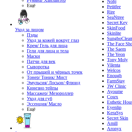
Румяна/ Хайлайтер
Nohj
Ещё
Petitfee
Rire
SeaNtree
Secret Key
SkinFood
Уход за лицом
Skinlite
Пэды
SungboClea
Уход за кожей вокруг глаз
The Face Sh
Крем/ Гель для лица
The Saem
Гели для лица и тела
The Yeon
Маски
Tony Moly
Патчи для век
Vilenta
Сыворотка
Welcos
От прыщей и чёрных точек
Enough
Тонер/ Тоник/ Мист
FarmStay
Эмульсия/ Лосьон/ Флюид
3W Clinic
Кинезио тейпы
Ayoume
Массажер/ Мезороллер
Cosrx
Уход для губ
Esthetic Hou
Эссенция/ Масло
Eyenlip
Ещё
KeraSys
Secret Skin
Amill
Aronyx