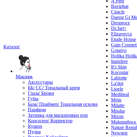
A'Pieu
Baviphat
Ciracle
Daeng Gi Me
Deoproce
Dr.Jart+
Elizavecca
Etude House
Gain Cosmet
Каталог
Gotaiyo
Holika Holik
Innisfree
It's Skin
Kocostar
Макияж
Labiotte
Аксессуары
La'dor
ББ/ СС/ Тональный крем
Lioele
Глаза/ Брови
Mediheal
Губы
Mijin
База/ Праймер/ Тональная основа
Milatte
Парфюм
Missha
Затирка для маскировки пор
Mizon
Консилер/ Корректор
Mukunghw
Кушон
Nature Repub
Пудра
Newgen