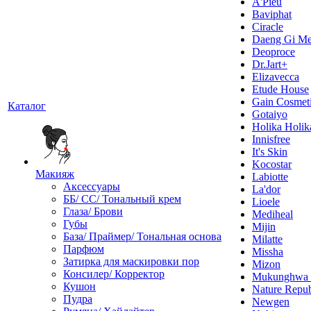
A'Pieu
Baviphat
Ciracle
Daeng Gi Me
Deoproce
Dr.Jart+
Elizavecca
Etude House
Gain Cosmet
Каталог
Gotaiyo
Holika Holik
Innisfree
It's Skin
Kocostar
Макияж
Labiotte
Аксессуары
La'dor
ББ/ СС/ Тональный крем
Lioele
Глаза/ Брови
Mediheal
Губы
Mijin
База/ Праймер/ Тональная основа
Milatte
Парфюм
Missha
Затирка для маскировки пор
Mizon
Консилер/ Корректор
Mukunghw
Кушон
Nature Repub
Пудра
Newgen