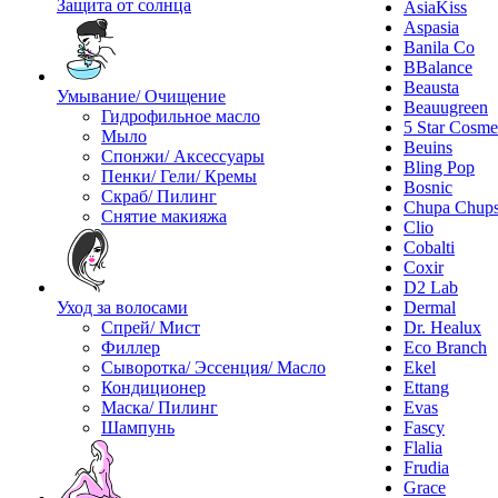
Защита от солнца
AsiaKiss
Aspasia
Banila Co
BBalance
Beausta
Умывание/ Очищение
Beauugreen
Гидрофильное масло
5 Star Cosme
Мыло
Beuins
Спонжи/ Аксессуары
Bling Pop
Пенки/ Гели/ Кремы
Bosnic
Скраб/ Пилинг
Chupa Chup
Снятие макияжа
Clio
Cobalti
Coxir
D2 Lab
Уход за волосами
Dermal
Спрей/ Мист
Dr. Healux
Филлер
Eco Branch
Сыворотка/ Эссенция/ Масло
Ekel
Кондиционер
Ettang
Маска/ Пилинг
Evas
Шампунь
Fascy
Flalia
Frudia
Grace