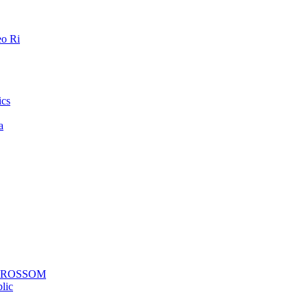
o Ri
ics
a
a ROSSOM
lic