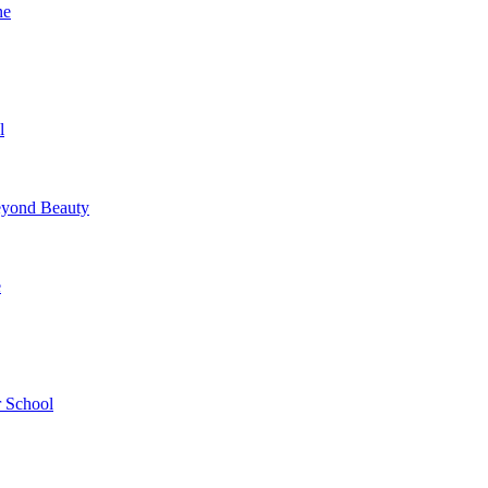
ne
l
yond Beauty
e
 School