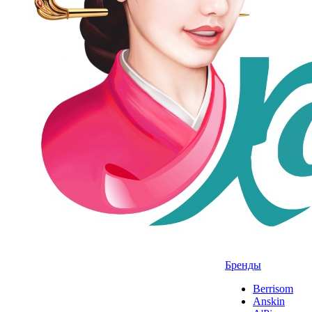
Бренды
Berrisom
Anskin