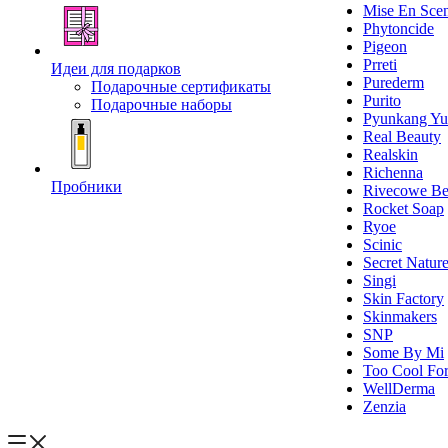
Mise En Sce
Phytoncide
Pigeon
Prreti
Идеи для подарков
Purederm
Подарочные сертификаты
Purito
Подарочные наборы
Pyunkang Yu
Real Beauty
Realskin
Richenna
Пробники
Rivecowe Be
Rocket Soap
Ryoe
Scinic
Secret Natur
Singi
Skin Factory
Skinmakers
SNP
Some By Mi
Too Cool For
WellDerma
Zenzia