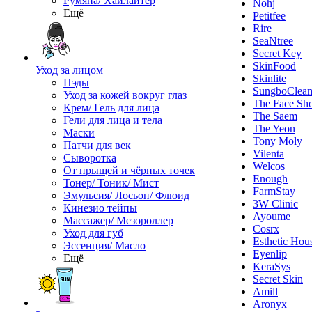
Румяна/ Хайлайтер
Nohj
Ещё
Petitfee
Rire
SeaNtree
Secret Key
SkinFood
Уход за лицом
Skinlite
Пэды
SungboClea
Уход за кожей вокруг глаз
The Face Sh
Крем/ Гель для лица
The Saem
Гели для лица и тела
The Yeon
Маски
Tony Moly
Патчи для век
Vilenta
Сыворотка
Welcos
От прыщей и чёрных точек
Enough
Тонер/ Тоник/ Мист
FarmStay
Эмульсия/ Лосьон/ Флюид
3W Clinic
Кинезио тейпы
Ayoume
Массажер/ Мезороллер
Cosrx
Уход для губ
Esthetic Hou
Эссенция/ Масло
Eyenlip
Ещё
KeraSys
Secret Skin
Amill
Aronyx