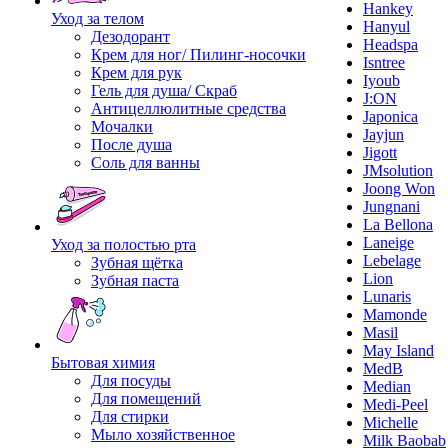
Hankey
Уход за телом
Hanyul
Дезодорант
Headspa
Крем для ног/ Пилинг-носочки
Isntree
Крем для рук
Iyoub
Гель для душа/ Скраб
J:ON
Антицеллюлитные средства
Japonica
Мочалки
Jayjun
После душа
Jigott
Соль для ванны
JMsolution
Joong Won
Jungnani
La Bellona
Laneige
Уход за полостью рта
Lebelage
Зубная щётка
Lion
Зубная паста
Lunaris
Mamonde
Masil
May Island
Бытовая химия
MedB
Для посуды
Median
Для помещений
Medi-Peel
Для стирки
Michelle
Мыло хозяйственное
Milk Baobab