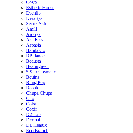
Cosrx
Esthetic House
Eyenlip
KeraSys
Secret Skin
Amill
Aronyx
AsiaKiss
Aspasia
Banila Co
BBalance
Beausta
Beauugreen
5 Star Cosmetic
Beuins
Bling Pop
Bosnic
Chupa Chups
Clio
Cobalti
Coxir
D2 Lab
Dermal
Dr. Healux
Eco Branch