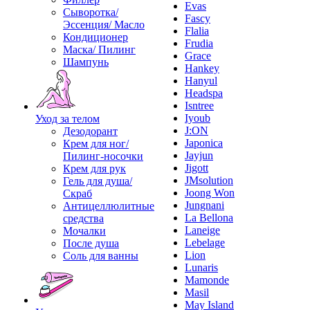
Evas
Сыворотка/
Fascy
Эссенция/ Масло
Flalia
Кондиционер
Frudia
Маска/ Пилинг
Grace
Шампунь
Hankey
Hanyul
Headspa
Isntree
Iyoub
Уход за телом
J:ON
Дезодорант
Japonica
Крем для ног/
Jayjun
Пилинг-носочки
Jigott
Крем для рук
JMsolution
Гель для душа/
Joong Won
Скраб
Jungnani
Антицеллюлитные
La Bellona
средства
Laneige
Мочалки
Lebelage
После душа
Lion
Соль для ванны
Lunaris
Mamonde
Masil
May Island