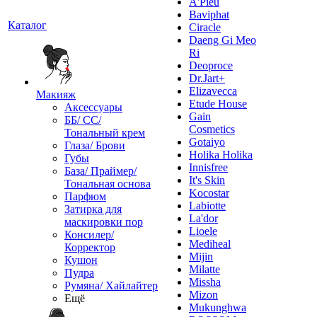
A'Pieu
Baviphat
Каталог
Ciracle
Daeng Gi Meo
Ri
Deoproce
Dr.Jart+
Elizavecca
Макияж
Etude House
Аксессуары
Gain
ББ/ СС/
Cosmetics
Тональный крем
Gotaiyo
Глаза/ Брови
Holika Holika
Губы
Innisfree
База/ Праймер/
It's Skin
Тональная основа
Kocostar
Парфюм
Labiotte
Затирка для
La'dor
маскировки пор
Lioele
Консилер/
Mediheal
Корректор
Mijin
Кушон
Milatte
Пудра
Missha
Румяна/ Хайлайтер
Mizon
Ещё
Mukunghwa