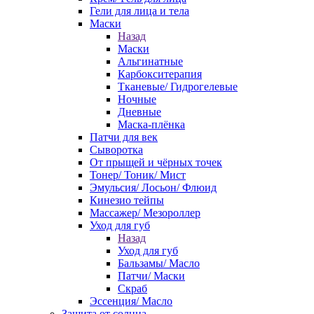
Гели для лица и тела
Маски
Назад
Маски
Альгинатные
Карбокситерапия
Тканевые/ Гидрогелевые
Ночные
Дневные
Маска-плёнка
Патчи для век
Сыворотка
От прыщей и чёрных точек
Тонер/ Тоник/ Мист
Эмульсия/ Лосьон/ Флюид
Кинезио тейпы
Массажер/ Мезороллер
Уход для губ
Назад
Уход для губ
Бальзамы/ Масло
Патчи/ Маски
Скраб
Эссенция/ Масло
Защита от солнца