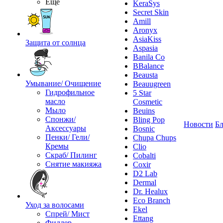
Ещё
KeraSys
Secret Skin
Amill
Aronyx
AsiaKiss
Защита от солнца
Aspasia
Banila Co
BBalance
Beausta
Умывание/ Очищение
Beauugreen
Гидрофильное
5 Star
масло
Cosmetic
Мыло
Beuins
Спонжи/
Bling Pop
Новости
Бл
Аксессуары
Bosnic
Пенки/ Гели/
Chupa Chups
Кремы
Clio
Скраб/ Пилинг
Cobalti
Снятие макияжа
Coxir
D2 Lab
Dermal
Dr. Healux
Eco Branch
Уход за волосами
Ekel
Спрей/ Мист
Ettang
Филлер