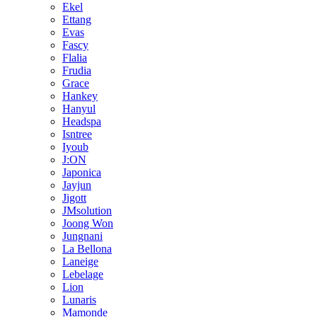
Ekel
Ettang
Evas
Fascy
Flalia
Frudia
Grace
Hankey
Hanyul
Headspa
Isntree
Iyoub
J:ON
Japonica
Jayjun
Jigott
JMsolution
Joong Won
Jungnani
La Bellona
Laneige
Lebelage
Lion
Lunaris
Mamonde