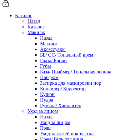
Каталог
Назад
Каталог
Макияж
Назад
Макияж
Аксессуары
ББ/ СС/ Тональный крем
Глаза/ Брови
Губы
База/ Праймер/ Тональная основа
Парфюм
Затирка для маскировки пор
Консилер/ Корректор
Кушон
Пудра
Румяна/ Хайлайтер
Уход за лицом
Назад
Уход за лицом
Пэды
Уход за кожей вокруг глаз
Крем/ Гель для лица