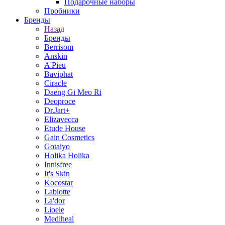
Подарочные наборы
Пробники
Бренды
Назад
Бренды
Berrisom
Anskin
A'Pieu
Baviphat
Ciracle
Daeng Gi Meo Ri
Deoproce
Dr.Jart+
Elizavecca
Etude House
Gain Cosmetics
Gotaiyo
Holika Holika
Innisfree
It's Skin
Kocostar
Labiotte
La'dor
Lioele
Mediheal