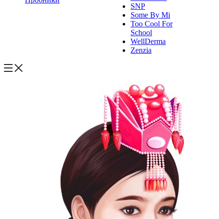
SNP
Some By Mi
Too Cool For
School
WellDerma
Zenzia