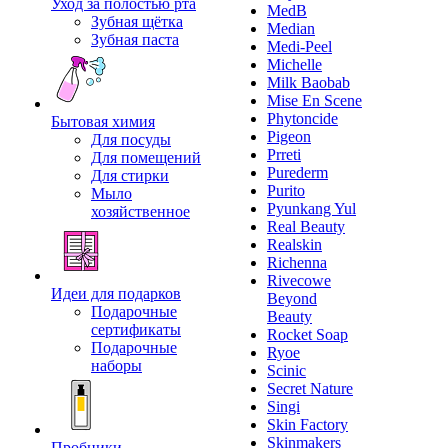
Уход за полостью рта
MedB
Зубная щётка
Median
Зубная паста
Medi-Peel
Michelle
Milk Baobab
Mise En Scene
Phytoncide
Бытовая химия
Pigeon
Для посуды
Prreti
Для помещений
Purederm
Для стирки
Purito
Мыло
Pyunkang Yul
хозяйственное
Real Beauty
Realskin
Richenna
Rivecowe
Идеи для подарков
Beyond
Подарочные
Beauty
сертификаты
Rocket Soap
Подарочные
Ryoe
наборы
Scinic
Secret Nature
Singi
Skin Factory
Skinmakers
Пробники