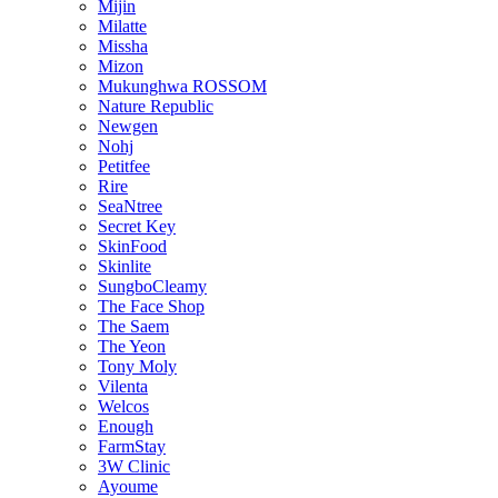
Mijin
Milatte
Missha
Mizon
Mukunghwa ROSSOM
Nature Republic
Newgen
Nohj
Petitfee
Rire
SeaNtree
Secret Key
SkinFood
Skinlite
SungboCleamy
The Face Shop
The Saem
The Yeon
Tony Moly
Vilenta
Welcos
Enough
FarmStay
3W Clinic
Ayoume