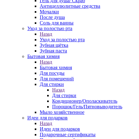
Гель для душа/ Скраб
Антицеллюлитные средства
Мочалки
После душа
Соль для ванны
Уход за полостью рта
Назад
Уход за полостью рта
Зубная щётка
Зубная паста
Бытовая химия
Назад
Бытовая химия
Для посуды
Для помещений
Для стирки
Назад
Для стирки
Кондиционер/Ополаскиватель
Порошок/Гель/Пятновыводитель
Мыло хозяйственное
Идеи для подарков
Назад
Идеи для подарков
Подарочные сертификаты