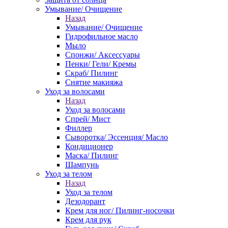
Умывание/ Очищение
Назад
Умывание/ Очищение
Гидрофильное масло
Мыло
Спонжи/ Аксессуары
Пенки/ Гели/ Кремы
Скраб/ Пилинг
Снятие макияжа
Уход за волосами
Назад
Уход за волосами
Спрей/ Мист
Филлер
Сыворотка/ Эссенция/ Масло
Кондиционер
Маска/ Пилинг
Шампунь
Уход за телом
Назад
Уход за телом
Дезодорант
Крем для ног/ Пилинг-носочки
Крем для рук