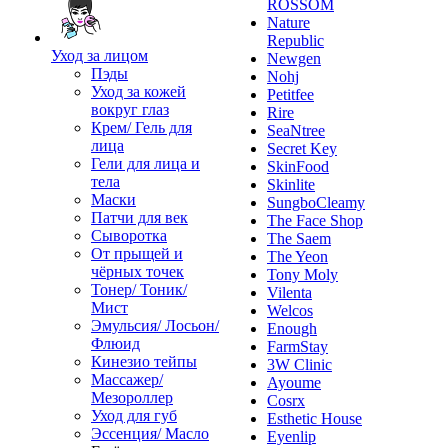
ROSSOM
Nature
Republic
Уход за лицом
Newgen
Пэды
Nohj
Уход за кожей
Petitfee
вокруг глаз
Rire
Крем/ Гель для
SeaNtree
лица
Secret Key
Гели для лица и
SkinFood
тела
Skinlite
Маски
SungboCleamy
Патчи для век
The Face Shop
Сыворотка
The Saem
От прыщей и
The Yeon
чёрных точек
Tony Moly
Тонер/ Тоник/
Vilenta
Мист
Welcos
Эмульсия/ Лосьон/
Enough
Флюид
FarmStay
Кинезио тейпы
3W Clinic
Массажер/
Ayoume
Мезороллер
Cosrx
Уход для губ
Esthetic House
Эссенция/ Масло
Eyenlip