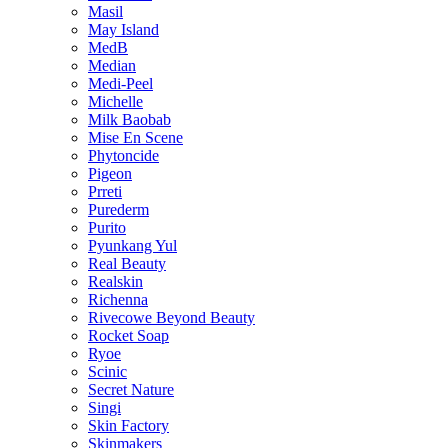
Masil
May Island
MedB
Median
Medi-Peel
Michelle
Milk Baobab
Mise En Scene
Phytoncide
Pigeon
Prreti
Purederm
Purito
Pyunkang Yul
Real Beauty
Realskin
Richenna
Rivecowe Beyond Beauty
Rocket Soap
Ryoe
Scinic
Secret Nature
Singi
Skin Factory
Skinmakers