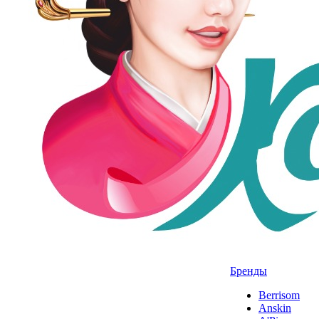
Бренды
Berrisom
Anskin