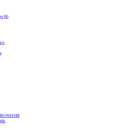
o Ri
ics
a
a ROSSOM
lic