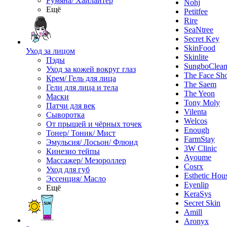
Румяна/ Хайлайтер
Nohj
Ещё
Petitfee
Rire
SeaNtree
Secret Key
SkinFood
Уход за лицом
Skinlite
Пэды
SungboClea
Уход за кожей вокруг глаз
The Face Sh
Крем/ Гель для лица
The Saem
Гели для лица и тела
The Yeon
Маски
Tony Moly
Патчи для век
Vilenta
Сыворотка
Welcos
От прыщей и чёрных точек
Enough
Тонер/ Тоник/ Мист
FarmStay
Эмульсия/ Лосьон/ Флюид
3W Clinic
Кинезио тейпы
Ayoume
Массажер/ Мезороллер
Cosrx
Уход для губ
Esthetic Hou
Эссенция/ Масло
Eyenlip
Ещё
KeraSys
Secret Skin
Amill
Aronyx