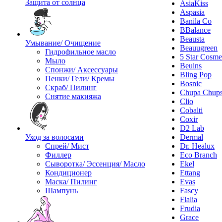
Защита от солнца
AsiaKiss
Aspasia
Banila Co
BBalance
Beausta
Умывание/ Очищение
Beauugreen
Гидрофильное масло
5 Star Cosme
Мыло
Beuins
Спонжи/ Аксессуары
Bling Pop
Пенки/ Гели/ Кремы
Bosnic
Скраб/ Пилинг
Chupa Chup
Снятие макияжа
Clio
Cobalti
Coxir
D2 Lab
Уход за волосами
Dermal
Спрей/ Мист
Dr. Healux
Филлер
Eco Branch
Сыворотка/ Эссенция/ Масло
Ekel
Кондиционер
Ettang
Маска/ Пилинг
Evas
Шампунь
Fascy
Flalia
Frudia
Grace