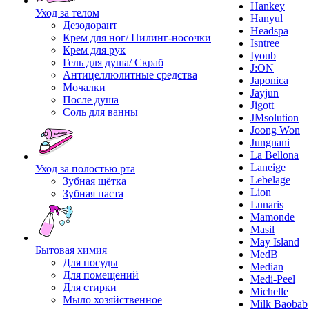
Hankey
Уход за телом
Hanyul
Дезодорант
Headspa
Крем для ног/ Пилинг-носочки
Isntree
Крем для рук
Iyoub
Гель для душа/ Скраб
J:ON
Антицеллюлитные средства
Japonica
Мочалки
Jayjun
После душа
Jigott
Соль для ванны
JMsolution
Joong Won
Jungnani
La Bellona
Laneige
Уход за полостью рта
Lebelage
Зубная щётка
Lion
Зубная паста
Lunaris
Mamonde
Masil
May Island
Бытовая химия
MedB
Для посуды
Median
Для помещений
Medi-Peel
Для стирки
Michelle
Мыло хозяйственное
Milk Baobab