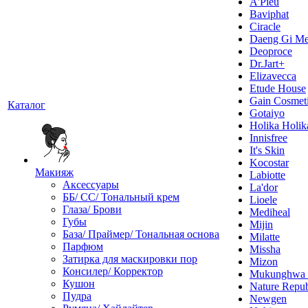
A'Pieu
Baviphat
Ciracle
Daeng Gi Me
Deoproce
Dr.Jart+
Elizavecca
Etude House
Gain Cosmet
Каталог
Gotaiyo
Holika Holik
Innisfree
It's Skin
Kocostar
Макияж
Labiotte
Аксессуары
La'dor
ББ/ СС/ Тональный крем
Lioele
Глаза/ Брови
Mediheal
Губы
Mijin
База/ Праймер/ Тональная основа
Milatte
Парфюм
Missha
Затирка для маскировки пор
Mizon
Консилер/ Корректор
Mukunghw
Кушон
Nature Repub
Пудра
Newgen