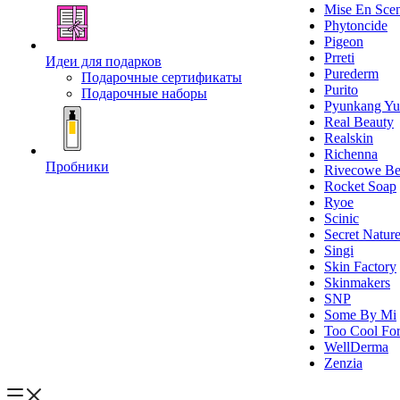
Mise En Sce
Phytoncide
Pigeon
Prreti
Идеи для подарков
Purederm
Подарочные сертификаты
Purito
Подарочные наборы
Pyunkang Yu
Real Beauty
Realskin
Richenna
Пробники
Rivecowe Be
Rocket Soap
Ryoe
Scinic
Secret Natur
Singi
Skin Factory
Skinmakers
SNP
Some By Mi
Too Cool For
WellDerma
Zenzia