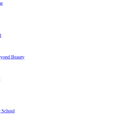
ne
l
yond Beauty
e
 School