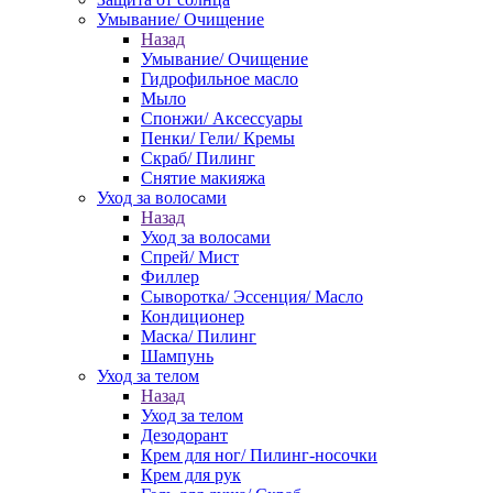
Умывание/ Очищение
Назад
Умывание/ Очищение
Гидрофильное масло
Мыло
Спонжи/ Аксессуары
Пенки/ Гели/ Кремы
Скраб/ Пилинг
Снятие макияжа
Уход за волосами
Назад
Уход за волосами
Спрей/ Мист
Филлер
Сыворотка/ Эссенция/ Масло
Кондиционер
Маска/ Пилинг
Шампунь
Уход за телом
Назад
Уход за телом
Дезодорант
Крем для ног/ Пилинг-носочки
Крем для рук