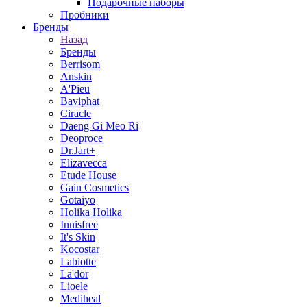
Подарочные наборы
Пробники
Бренды
Назад
Бренды
Berrisom
Anskin
A'Pieu
Baviphat
Ciracle
Daeng Gi Meo Ri
Deoproce
Dr.Jart+
Elizavecca
Etude House
Gain Cosmetics
Gotaiyo
Holika Holika
Innisfree
It's Skin
Kocostar
Labiotte
La'dor
Lioele
Mediheal