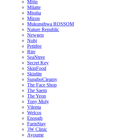
Mijin
Milatte
Missha
Mizon
Mukunghwa ROSSOM
Nature Republic
Newgen
Nohj
Petitfee
Rire
SeaNtree
Secret Key
SkinFood
Skinlite
SungboCleamy
The Face Shop
The Saem
The Yeon
Tony Moly
Vilenta
Welcos
Enough
FarmStay
3W Clinic
Ayoume