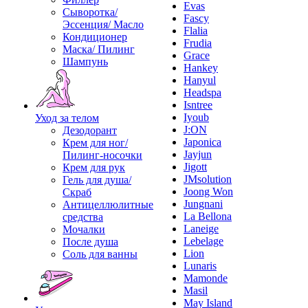
Evas
Сыворотка/
Fascy
Эссенция/ Масло
Flalia
Кондиционер
Frudia
Маска/ Пилинг
Grace
Шампунь
Hankey
Hanyul
Headspa
Isntree
Iyoub
Уход за телом
J:ON
Дезодорант
Japonica
Крем для ног/
Jayjun
Пилинг-носочки
Jigott
Крем для рук
JMsolution
Гель для душа/
Joong Won
Скраб
Jungnani
Антицеллюлитные
La Bellona
средства
Laneige
Мочалки
Lebelage
После душа
Lion
Соль для ванны
Lunaris
Mamonde
Masil
May Island