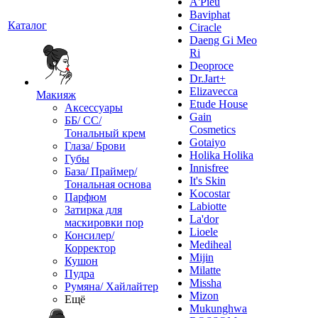
A'Pieu
Baviphat
Каталог
Ciracle
Daeng Gi Meo
Ri
Deoproce
Dr.Jart+
Elizavecca
Макияж
Etude House
Аксессуары
Gain
ББ/ СС/
Cosmetics
Тональный крем
Gotaiyo
Глаза/ Брови
Holika Holika
Губы
Innisfree
База/ Праймер/
It's Skin
Тональная основа
Kocostar
Парфюм
Labiotte
Затирка для
La'dor
маскировки пор
Lioele
Консилер/
Mediheal
Корректор
Mijin
Кушон
Milatte
Пудра
Missha
Румяна/ Хайлайтер
Mizon
Ещё
Mukunghwa