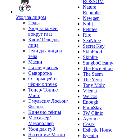
ROSSOM
Nature
Republic
Уход за лицом
Newgen
Пэды
Nohj
Уход за кожей
Petitfee
вокруг глаз
Rire
Крем/ Гель для
SeaNtree
лица
Secret Key
Гели для лица и
SkinFood
тела
Skinlite
Маски
SungboCleamy
Патчи для век
The Face Shop
Сыворотка
The Saem
От прыщей и
The Yeon
чёрных точек
Tony Moly
Тонер/ Тоник/
Vilenta
Мист
Welcos
Эмульсия/ Лосьон/
Enough
Флюид
FarmStay
Кинезио тейпы
3W Clinic
Массажер/
Ayoume
Мезороллер
Cosrx
Уход для губ
Esthetic House
Эссенция/ Масло
Eyenlip