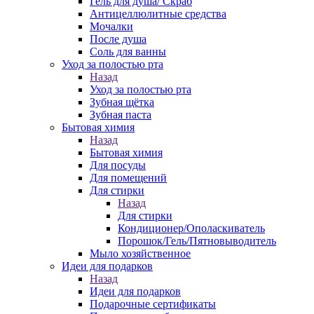
Гель для душа/ Скраб
Антицеллюлитные средства
Мочалки
После душа
Соль для ванны
Уход за полостью рта
Назад
Уход за полостью рта
Зубная щётка
Зубная паста
Бытовая химия
Назад
Бытовая химия
Для посуды
Для помещений
Для стирки
Назад
Для стирки
Кондиционер/Ополаскиватель
Порошок/Гель/Пятновыводитель
Мыло хозяйственное
Идеи для подарков
Назад
Идеи для подарков
Подарочные сертификаты