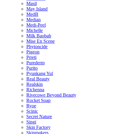
Masil
May Island
MedB
Median
Medi-Peel
Michelle
Milk Baobab
Mise En Scene
Phytoncide
Pigeon
Prreti
Purederm
Purito
Pyunkang Yul
Real Beauty
Realskin
Richenna
Rivecowe Beyond Beauty
Rocket Soap
Ryoe
Scinic
Secret Nature
Singi
Skin Factory
Skinmakers