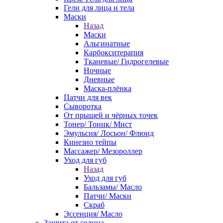
Гели для лица и тела
Маски
Назад
Маски
Альгинатные
Карбокситерапия
Тканевые/ Гидрогелевые
Ночные
Дневные
Маска-плёнка
Патчи для век
Сыворотка
От прыщей и чёрных точек
Тонер/ Тоник/ Мист
Эмульсия/ Лосьон/ Флюид
Кинезио тейпы
Массажер/ Мезороллер
Уход для губ
Назад
Уход для губ
Бальзамы/ Масло
Патчи/ Маски
Скраб
Эссенция/ Масло
Защита от солнца