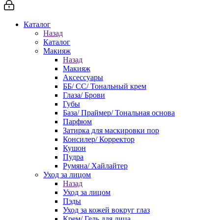
Каталог
Назад
Каталог
Макияж
Назад
Макияж
Аксессуары
ББ/ СС/ Тональный крем
Глаза/ Брови
Губы
База/ Праймер/ Тональная основа
Парфюм
Затирка для маскировки пор
Консилер/ Корректор
Кушон
Пудра
Румяна/ Хайлайтер
Уход за лицом
Назад
Уход за лицом
Пэды
Уход за кожей вокруг глаз
Крем/ Гель для лица