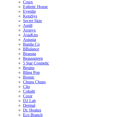
Cosrx
Esthetic House
Eyenlip
KeraSys
Secret Skin
Amill
Aronyx
AsiaKiss
Aspasia
Banila Co
BBalance
Beausta
Beauugreen
5 Star Cosmetic
Beuins
Bling Pop
Bosnic
Chupa Chups
Clio
Cobalti
Coxir
D2 Lab
Dermal
Dr. Healux
Eco Branch