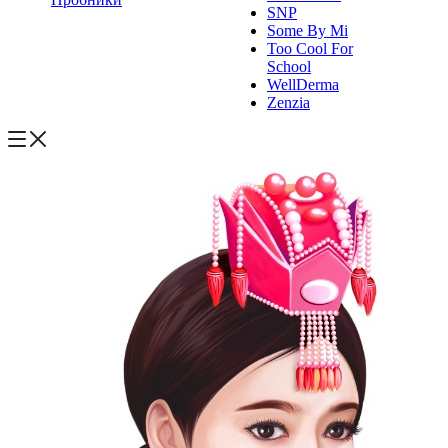
SNP
Some By Mi
Too Cool For
School
WellDerma
Zenzia