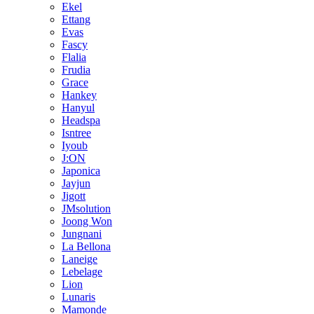
Ekel
Ettang
Evas
Fascy
Flalia
Frudia
Grace
Hankey
Hanyul
Headspa
Isntree
Iyoub
J:ON
Japonica
Jayjun
Jigott
JMsolution
Joong Won
Jungnani
La Bellona
Laneige
Lebelage
Lion
Lunaris
Mamonde