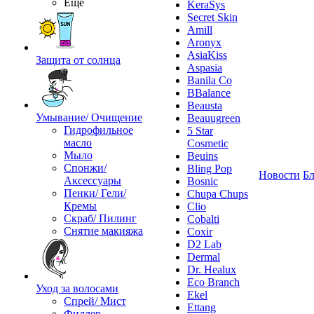
Ещё
KeraSys
Secret Skin
Amill
Aronyx
AsiaKiss
Защита от солнца
Aspasia
Banila Co
BBalance
Beausta
Умывание/ Очищение
Beauugreen
Гидрофильное
5 Star
масло
Cosmetic
Мыло
Beuins
Спонжи/
Bling Pop
Новости
Бл
Аксессуары
Bosnic
Пенки/ Гели/
Chupa Chups
Кремы
Clio
Скраб/ Пилинг
Cobalti
Снятие макияжа
Coxir
D2 Lab
Dermal
Dr. Healux
Eco Branch
Уход за волосами
Ekel
Спрей/ Мист
Ettang
Филлер