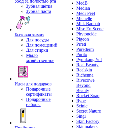
Уход за полостью рта
MedB
Зубная щётка
Median
Зубная паста
Medi-Peel
Michelle
Milk Baobab
Mise En Scene
Phytoncide
Бытовая химия
Pigeon
Для посуды
Prreti
Для помещений
Purederm
Для стирки
Purito
Мыло
Pyunkang Yul
хозяйственное
Real Beauty
Realskin
Richenna
Rivecowe
Идеи для подарков
Beyond
Подарочные
Beauty
сертификаты
Rocket Soap
Подарочные
Ryoe
наборы
Scinic
Secret Nature
Singi
Skin Factory
Skinmakers
Пробники