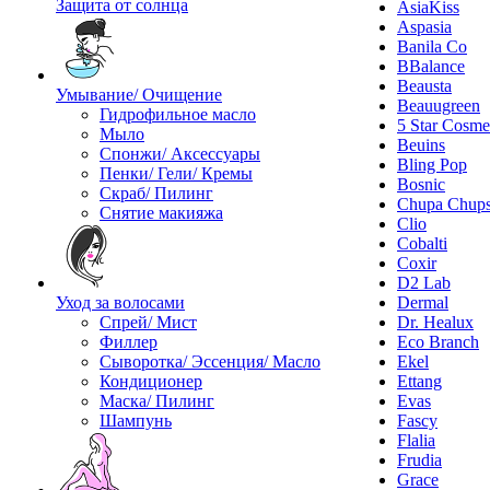
Защита от солнца
AsiaKiss
Aspasia
Banila Co
BBalance
Beausta
Умывание/ Очищение
Beauugreen
Гидрофильное масло
5 Star Cosme
Мыло
Beuins
Спонжи/ Аксессуары
Bling Pop
Пенки/ Гели/ Кремы
Bosnic
Скраб/ Пилинг
Chupa Chup
Снятие макияжа
Clio
Cobalti
Coxir
D2 Lab
Уход за волосами
Dermal
Спрей/ Мист
Dr. Healux
Филлер
Eco Branch
Сыворотка/ Эссенция/ Масло
Ekel
Кондиционер
Ettang
Маска/ Пилинг
Evas
Шампунь
Fascy
Flalia
Frudia
Grace