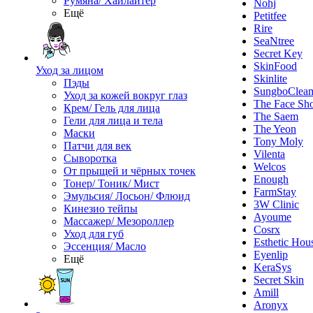
Румяна/ Хайлайтер
Nohj
Ещё
Petitfee
Rire
SeaNtree
Secret Key
SkinFood
Уход за лицом
Skinlite
Пэды
SungboClea
Уход за кожей вокруг глаз
The Face Sh
Крем/ Гель для лица
The Saem
Гели для лица и тела
The Yeon
Маски
Tony Moly
Патчи для век
Vilenta
Сыворотка
Welcos
От прыщей и чёрных точек
Enough
Тонер/ Тоник/ Мист
FarmStay
Эмульсия/ Лосьон/ Флюид
3W Clinic
Кинезио тейпы
Ayoume
Массажер/ Мезороллер
Cosrx
Уход для губ
Esthetic Hou
Эссенция/ Масло
Eyenlip
Ещё
KeraSys
Secret Skin
Amill
Aronyx