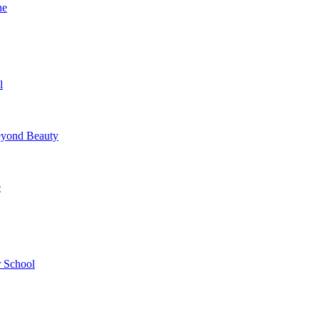
ne
l
yond Beauty
e
 School