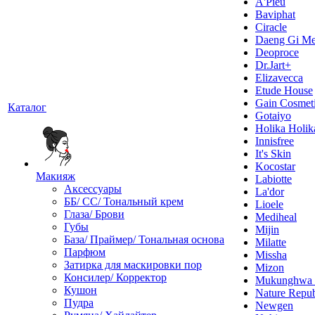
A'Pieu
Baviphat
Ciracle
Daeng Gi Me
Deoproce
Dr.Jart+
Elizavecca
Etude House
Gain Cosmet
Каталог
Gotaiyo
Holika Holik
Innisfree
It's Skin
Kocostar
Макияж
Labiotte
Аксессуары
La'dor
ББ/ СС/ Тональный крем
Lioele
Глаза/ Брови
Mediheal
Губы
Mijin
База/ Праймер/ Тональная основа
Milatte
Парфюм
Missha
Затирка для маскировки пор
Mizon
Консилер/ Корректор
Mukunghw
Кушон
Nature Repub
Пудра
Newgen