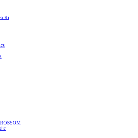
o Ri
ics
a
a ROSSOM
lic