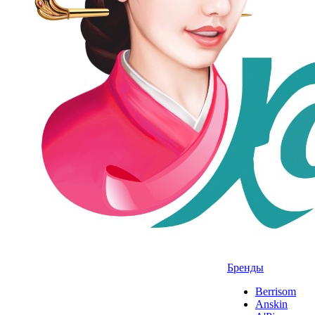
Бренды
Berrisom
Anskin