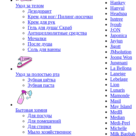
Hankey
Уход за телом
Hanyul
Дезодорант
Headspa
Крем для ног/ Пилинг-носочки
Isntree
Крем для рук
Iyoub
Гель для душа/ Скраб
J:ON
Антицеллюлитные средства
Japonica
Мочалки
Jayjun
После душа
Jigott
Соль для ванны
JMsolution
Joong Won
Jungnani
La Bellona
Laneige
Уход за полостью рта
Lebelage
Зубная щётка
Lion
Зубная паста
Lunaris
Mamonde
Masil
May Island
Бытовая химия
MedB
Для посуды
Median
Для помещений
Medi-Peel
Для стирки
Michelle
Мыло хозяйственное
Milk Baobab