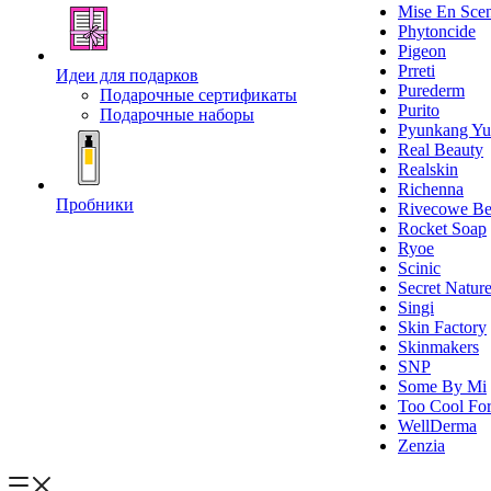
Mise En Sce
Phytoncide
Pigeon
Prreti
Идеи для подарков
Purederm
Подарочные сертификаты
Purito
Подарочные наборы
Pyunkang Yu
Real Beauty
Realskin
Richenna
Пробники
Rivecowe Be
Rocket Soap
Ryoe
Scinic
Secret Natur
Singi
Skin Factory
Skinmakers
SNP
Some By Mi
Too Cool For
WellDerma
Zenzia