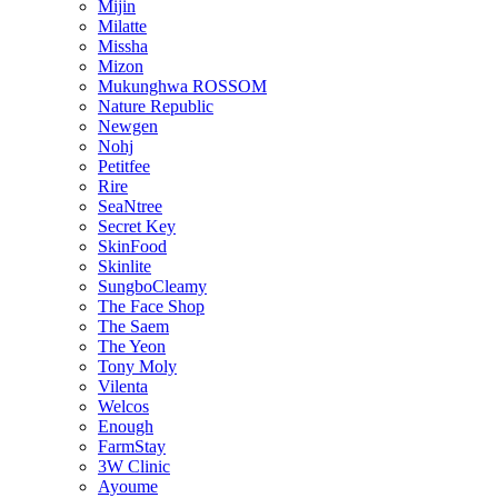
Mijin
Milatte
Missha
Mizon
Mukunghwa ROSSOM
Nature Republic
Newgen
Nohj
Petitfee
Rire
SeaNtree
Secret Key
SkinFood
Skinlite
SungboCleamy
The Face Shop
The Saem
The Yeon
Tony Moly
Vilenta
Welcos
Enough
FarmStay
3W Clinic
Ayoume