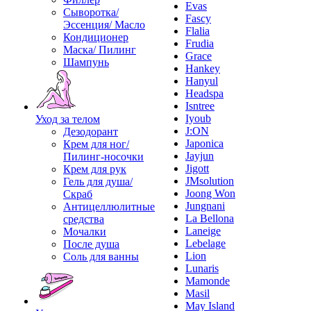
Evas
Сыворотка/
Fascy
Эссенция/ Масло
Flalia
Кондиционер
Frudia
Маска/ Пилинг
Grace
Шампунь
Hankey
Hanyul
Headspa
Isntree
Iyoub
Уход за телом
J:ON
Дезодорант
Japonica
Крем для ног/
Jayjun
Пилинг-носочки
Jigott
Крем для рук
JMsolution
Гель для душа/
Joong Won
Скраб
Jungnani
Антицеллюлитные
La Bellona
средства
Laneige
Мочалки
Lebelage
После душа
Lion
Соль для ванны
Lunaris
Mamonde
Masil
May Island