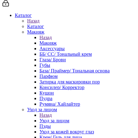
Каталог
Назад
Каталог
Макияж
Назад
Макияж
Аксессуары
ББ/ СС/ Тональный крем
Глаза/ Брови
Губы
База/ Праймер/ Тональная основа
Парфюм
Затирка для маскировки пор
Консилер/ Корректор
Кушон
Пудра
Румяна/ Хайлайтер
Уход за лицом
Назад
Уход за лицом
Пэды
Уход за кожей вокруг глаз
Крем/ Гель для лица