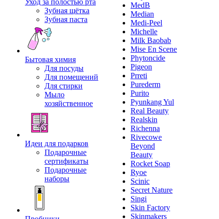
Уход за полостью рта
MedB
Зубная щётка
Median
Зубная паста
Medi-Peel
Michelle
Milk Baobab
Mise En Scene
Phytoncide
Бытовая химия
Pigeon
Для посуды
Prreti
Для помещений
Purederm
Для стирки
Purito
Мыло
Pyunkang Yul
хозяйственное
Real Beauty
Realskin
Richenna
Rivecowe
Идеи для подарков
Beyond
Подарочные
Beauty
сертификаты
Rocket Soap
Подарочные
Ryoe
наборы
Scinic
Secret Nature
Singi
Skin Factory
Skinmakers
Пробники