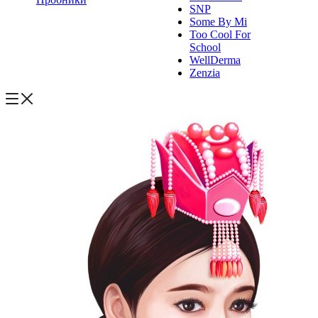
SNP
Some By Mi
Too Cool For
School
WellDerma
Zenzia