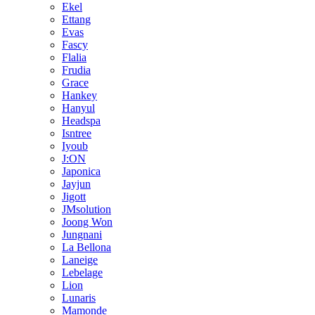
Ekel
Ettang
Evas
Fascy
Flalia
Frudia
Grace
Hankey
Hanyul
Headspa
Isntree
Iyoub
J:ON
Japonica
Jayjun
Jigott
JMsolution
Joong Won
Jungnani
La Bellona
Laneige
Lebelage
Lion
Lunaris
Mamonde