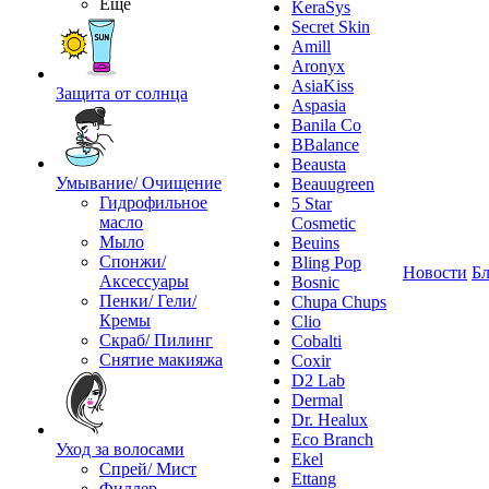
Ещё
KeraSys
Secret Skin
Amill
Aronyx
AsiaKiss
Защита от солнца
Aspasia
Banila Co
BBalance
Beausta
Умывание/ Очищение
Beauugreen
Гидрофильное
5 Star
масло
Cosmetic
Мыло
Beuins
Спонжи/
Bling Pop
Новости
Бл
Аксессуары
Bosnic
Пенки/ Гели/
Chupa Chups
Кремы
Clio
Скраб/ Пилинг
Cobalti
Снятие макияжа
Coxir
D2 Lab
Dermal
Dr. Healux
Eco Branch
Уход за волосами
Ekel
Спрей/ Мист
Ettang
Филлер