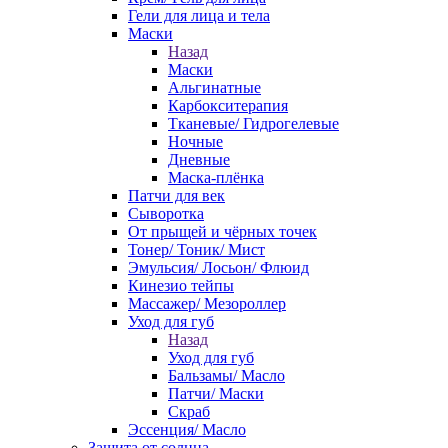
Гели для лица и тела
Маски
Назад
Маски
Альгинатные
Карбокситерапия
Тканевые/ Гидрогелевые
Ночные
Дневные
Маска-плёнка
Патчи для век
Сыворотка
От прыщей и чёрных точек
Тонер/ Тоник/ Мист
Эмульсия/ Лосьон/ Флюид
Кинезио тейпы
Массажер/ Мезороллер
Уход для губ
Назад
Уход для губ
Бальзамы/ Масло
Патчи/ Маски
Скраб
Эссенция/ Масло
Защита от солнца