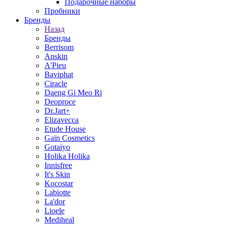
Подарочные наборы
Пробники
Бренды
Назад
Бренды
Berrisom
Anskin
A'Pieu
Baviphat
Ciracle
Daeng Gi Meo Ri
Deoproce
Dr.Jart+
Elizavecca
Etude House
Gain Cosmetics
Gotaiyo
Holika Holika
Innisfree
It's Skin
Kocostar
Labiotte
La'dor
Lioele
Mediheal