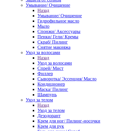
Умывание/ Очищение
Назад
Умывание/ Очищение
Гидрофильное масло
Мыло
Спонжи/ Аксессуары
Пенки/ Гели/ Кремы
Скраб/ Пилинг
Снятие макияжа
Уход за волосами
Назад
Уход за волосами
Спрей/ Мист
Филлер
Сыворотка/ Эссенция/ Масло
Кондиционер
Маска/ Пилинг
Шампунь
Уход за телом
Назад
Уход за телом
Дезодорант
Крем для ног/ Пилинг-носочки
Крем для рук