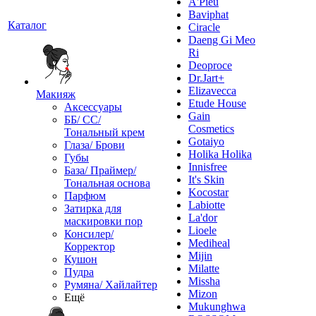
A'Pieu
Baviphat
Каталог
Ciracle
Daeng Gi Meo
Ri
Deoproce
Dr.Jart+
Elizavecca
Макияж
Etude House
Аксессуары
Gain
ББ/ СС/
Cosmetics
Тональный крем
Gotaiyo
Глаза/ Брови
Holika Holika
Губы
Innisfree
База/ Праймер/
It's Skin
Тональная основа
Kocostar
Парфюм
Labiotte
Затирка для
La'dor
маскировки пор
Lioele
Консилер/
Mediheal
Корректор
Mijin
Кушон
Milatte
Пудра
Missha
Румяна/ Хайлайтер
Mizon
Ещё
Mukunghwa