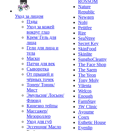
ROSSOM
Nature
Republic
Уход за лицом
Newgen
Пэды
Nohj
Уход за кожей
Petitfee
вокруг глаз
Rire
Крем/ Гель для
SeaNtree
лица
Secret Key
Гели для лица и
SkinFood
тела
Skinlite
Маски
SungboCleamy
Патчи для век
The Face Shop
Сыворотка
The Saem
От прыщей и
The Yeon
чёрных точек
Tony Moly
Тонер/ Тоник/
Vilenta
Мист
Welcos
Эмульсия/ Лосьон/
Enough
Флюид
FarmStay
Кинезио тейпы
3W Clinic
Массажер/
Ayoume
Мезороллер
Cosrx
Уход для губ
Esthetic House
Эссенция/ Масло
Eyenlip