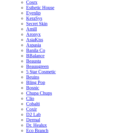
Cosrx
Esthetic House
Eyenlip
KeraSys
Secret Skin
Amill
Aronyx
AsiaKiss
Aspasia
Banila Co
BBalance
Beausta
Beauugreen
5 Star Cosmetic
Beuins
Bling Pop
Bosnic
Chupa Chups
Clio
Cobalti
Coxir
D2 Lab
Dermal
Dr. Healux
Eco Branch