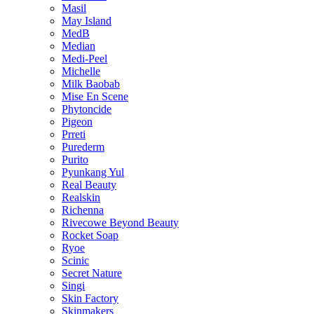
Masil
May Island
MedB
Median
Medi-Peel
Michelle
Milk Baobab
Mise En Scene
Phytoncide
Pigeon
Prreti
Purederm
Purito
Pyunkang Yul
Real Beauty
Realskin
Richenna
Rivecowe Beyond Beauty
Rocket Soap
Ryoe
Scinic
Secret Nature
Singi
Skin Factory
Skinmakers