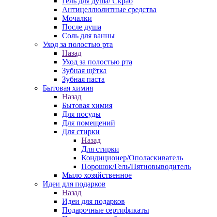
Гель для душа/ Скраб
Антицеллюлитные средства
Мочалки
После душа
Соль для ванны
Уход за полостью рта
Назад
Уход за полостью рта
Зубная щётка
Зубная паста
Бытовая химия
Назад
Бытовая химия
Для посуды
Для помещений
Для стирки
Назад
Для стирки
Кондиционер/Ополаскиватель
Порошок/Гель/Пятновыводитель
Мыло хозяйственное
Идеи для подарков
Назад
Идеи для подарков
Подарочные сертификаты