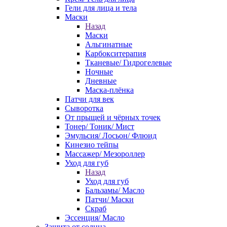
Гели для лица и тела
Маски
Назад
Маски
Альгинатные
Карбокситерапия
Тканевые/ Гидрогелевые
Ночные
Дневные
Маска-плёнка
Патчи для век
Сыворотка
От прыщей и чёрных точек
Тонер/ Тоник/ Мист
Эмульсия/ Лосьон/ Флюид
Кинезио тейпы
Массажер/ Мезороллер
Уход для губ
Назад
Уход для губ
Бальзамы/ Масло
Патчи/ Маски
Скраб
Эссенция/ Масло
Защита от солнца