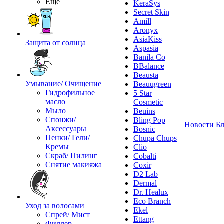
Ещё
KeraSys
Secret Skin
Amill
Aronyx
AsiaKiss
Защита от солнца
Aspasia
Banila Co
BBalance
Beausta
Умывание/ Очищение
Beauugreen
Гидрофильное
5 Star
масло
Cosmetic
Мыло
Beuins
Спонжи/
Bling Pop
Новости
Бл
Аксессуары
Bosnic
Пенки/ Гели/
Chupa Chups
Кремы
Clio
Скраб/ Пилинг
Cobalti
Снятие макияжа
Coxir
D2 Lab
Dermal
Dr. Healux
Eco Branch
Уход за волосами
Ekel
Спрей/ Мист
Ettang
Филлер