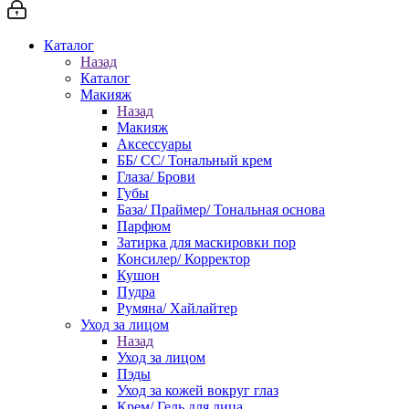
Каталог
Назад
Каталог
Макияж
Назад
Макияж
Аксессуары
ББ/ СС/ Тональный крем
Глаза/ Брови
Губы
База/ Праймер/ Тональная основа
Парфюм
Затирка для маскировки пор
Консилер/ Корректор
Кушон
Пудра
Румяна/ Хайлайтер
Уход за лицом
Назад
Уход за лицом
Пэды
Уход за кожей вокруг глаз
Крем/ Гель для лица