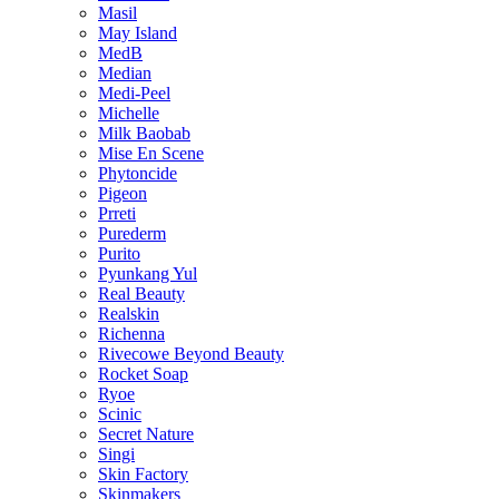
Masil
May Island
MedB
Median
Medi-Peel
Michelle
Milk Baobab
Mise En Scene
Phytoncide
Pigeon
Prreti
Purederm
Purito
Pyunkang Yul
Real Beauty
Realskin
Richenna
Rivecowe Beyond Beauty
Rocket Soap
Ryoe
Scinic
Secret Nature
Singi
Skin Factory
Skinmakers