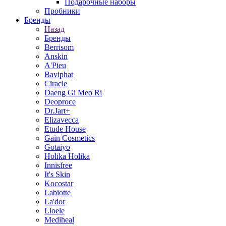
Подарочные наборы
Пробники
Бренды
Назад
Бренды
Berrisom
Anskin
A'Pieu
Baviphat
Ciracle
Daeng Gi Meo Ri
Deoproce
Dr.Jart+
Elizavecca
Etude House
Gain Cosmetics
Gotaiyo
Holika Holika
Innisfree
It's Skin
Kocostar
Labiotte
La'dor
Lioele
Mediheal