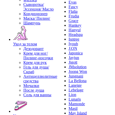
Evas
Сыворотка/
Fascy
Эссенция/ Масло
Flalia
Кондиционер
Frudia
Маска/ Пилинг
Grace
Шампунь
Hankey
Hanyul
Headspa
Isntree
Iyoub
Уход за телом
J:ON
Дезодорант
Japonica
Крем для ног/
Jayjun
Пилинг-носочки
Jigott
Крем для рук
JMsolution
Гель для душа/
Joong Won
Скраб
Jungnani
Антицеллюлитные
La Bellona
средства
Laneige
Мочалки
Lebelage
После душа
Lion
Соль для ванны
Lunaris
Mamonde
Masil
May Island