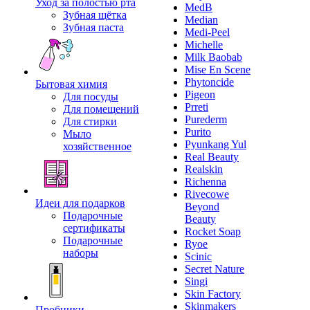
Уход за полостью рта
MedB
Зубная щётка
Median
Зубная паста
Medi-Peel
Michelle
Milk Baobab
Mise En Scene
Phytoncide
Бытовая химия
Pigeon
Для посуды
Prreti
Для помещений
Purederm
Для стирки
Purito
Мыло
Pyunkang Yul
хозяйственное
Real Beauty
Realskin
Richenna
Rivecowe
Идеи для подарков
Beyond
Подарочные
Beauty
сертификаты
Rocket Soap
Подарочные
Ryoe
наборы
Scinic
Secret Nature
Singi
Skin Factory
Skinmakers
Пробники