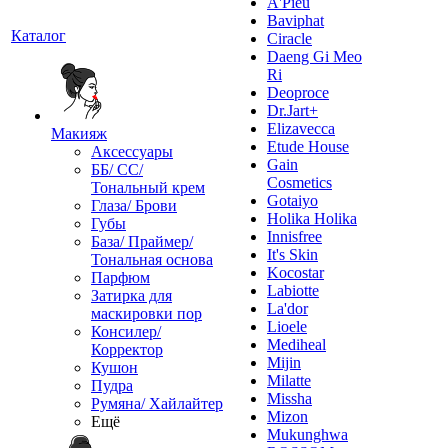
A'Pieu
Baviphat
Каталог
Ciracle
Daeng Gi Meo
Ri
Deoproce
Dr.Jart+
Elizavecca
Макияж
Etude House
Аксессуары
Gain
ББ/ СС/
Cosmetics
Тональный крем
Gotaiyo
Глаза/ Брови
Holika Holika
Губы
Innisfree
База/ Праймер/
It's Skin
Тональная основа
Kocostar
Парфюм
Labiotte
Затирка для
La'dor
маскировки пор
Lioele
Консилер/
Mediheal
Корректор
Mijin
Кушон
Milatte
Пудра
Missha
Румяна/ Хайлайтер
Mizon
Ещё
Mukunghwa