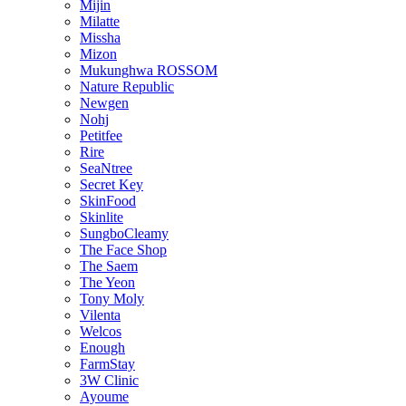
Mijin
Milatte
Missha
Mizon
Mukunghwa ROSSOM
Nature Republic
Newgen
Nohj
Petitfee
Rire
SeaNtree
Secret Key
SkinFood
Skinlite
SungboCleamy
The Face Shop
The Saem
The Yeon
Tony Moly
Vilenta
Welcos
Enough
FarmStay
3W Clinic
Ayoume