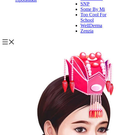
SNP
Some By Mi
Too Cool For
School
WellDerma
Zenzia