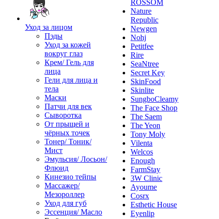
ROSSOM
Nature
Republic
Уход за лицом
Newgen
Пэды
Nohj
Уход за кожей
Petitfee
вокруг глаз
Rire
Крем/ Гель для
SeaNtree
лица
Secret Key
Гели для лица и
SkinFood
тела
Skinlite
Маски
SungboCleamy
Патчи для век
The Face Shop
Сыворотка
The Saem
От прыщей и
The Yeon
чёрных точек
Tony Moly
Тонер/ Тоник/
Vilenta
Мист
Welcos
Эмульсия/ Лосьон/
Enough
Флюид
FarmStay
Кинезио тейпы
3W Clinic
Массажер/
Ayoume
Мезороллер
Cosrx
Уход для губ
Esthetic House
Эссенция/ Масло
Eyenlip