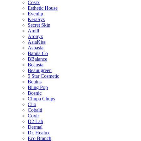
Cosrx
Esthetic House
Eyenlip
KeraSys
Secret Skin
Amill
Aronyx
AsiaKiss
Aspasia
Banila Co
BBalance
Beausta
Beauugreen
5 Star Cosmetic
Beuins
Bling Pop
Bosnic
Chupa Chups
Clio
Cobalti
Coxir
D2 Lab
Dermal
Dr. Healux
Eco Branch