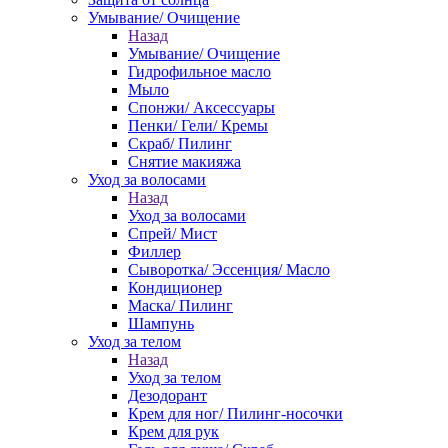
Умывание/ Очищение
Назад
Умывание/ Очищение
Гидрофильное масло
Мыло
Спонжи/ Аксессуары
Пенки/ Гели/ Кремы
Скраб/ Пилинг
Снятие макияжа
Уход за волосами
Назад
Уход за волосами
Спрей/ Мист
Филлер
Сыворотка/ Эссенция/ Масло
Кондиционер
Маска/ Пилинг
Шампунь
Уход за телом
Назад
Уход за телом
Дезодорант
Крем для ног/ Пилинг-носочки
Крем для рук