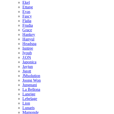
Ekel
Ettang
Evas
Fascy
Flalia
Frudia
Grace
Hankey
Hanyul
Headspa
Isntree
Iyoub
J:ON
Japonica
Jayjun
Jigott
JMsolution
Joong Won
Jungnani
La Bellona
Laneige
Lebelage
Lion
Lunaris
Mamonde