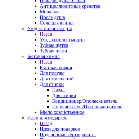
Гель для душа/ Скраб
Антицеллюлитные средства
Мочалки
После душа
Соль для ванны
Уход за полостью рта
Назад
Уход за полостью рта
Зубная щётка
Зубная паста
Бытовая химия
Назад
Бытовая химия
Для посуды
Для помещений
Для стирки
Назад
Для стирки
Кондиционер/Ополаскиватель
Порошок/Гель/Пятновыводитель
Мыло хозяйственное
Идеи для подарков
Назад
Идеи для подарков
Подарочные сертификаты