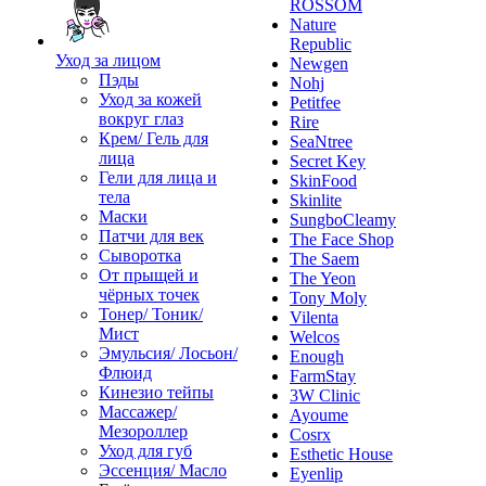
ROSSOM
Nature
Republic
Уход за лицом
Newgen
Пэды
Nohj
Уход за кожей
Petitfee
вокруг глаз
Rire
Крем/ Гель для
SeaNtree
лица
Secret Key
Гели для лица и
SkinFood
тела
Skinlite
Маски
SungboCleamy
Патчи для век
The Face Shop
Сыворотка
The Saem
От прыщей и
The Yeon
чёрных точек
Tony Moly
Тонер/ Тоник/
Vilenta
Мист
Welcos
Эмульсия/ Лосьон/
Enough
Флюид
FarmStay
Кинезио тейпы
3W Clinic
Массажер/
Ayoume
Мезороллер
Cosrx
Уход для губ
Esthetic House
Эссенция/ Масло
Eyenlip