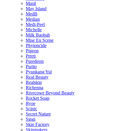
Masil
May Island
MedB
Median
Medi-Peel
Michelle
Milk Baobab
Mise En Scene
Phytoncide
Pigeon
Prreti
Purederm
Purito
Pyunkang Yul
Real Beauty
Realskin
Richenna
Rivecowe Beyond Beauty
Rocket Soap
Ryoe
Scinic
Secret Nature
Singi
Skin Factory
Skinmakers