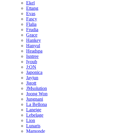
Ekel
Ettang
Evas
Fascy
Flalia
Frudia
Grace
Hankey
Hanyul
Headspa
Isntree
Iyoub
J:ON
Japonica
Jayjun
Jigott
JMsolution
Joong Won
Jungnani
La Bellona
Laneige
Lebelage
Lion
Lunaris
Mamonde