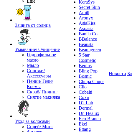
Ещё
KeraSys
Secret Skin
Amill
Aronyx
AsiaKiss
Защита от солнца
Aspasia
Banila Co
BBalance
Beausta
Умывание/ Очищение
Beauugreen
Гидрофильное
5 Star
масло
Cosmetic
Мыло
Beuins
Спонжи/
Bling Pop
Новости
Бл
Аксессуары
Bosnic
Пенки/ Гели/
Chupa Chups
Кремы
Clio
Скраб/ Пилинг
Cobalti
Снятие макияжа
Coxir
D2 Lab
Dermal
Dr. Healux
Eco Branch
Уход за волосами
Ekel
Спрей/ Мист
Ettang
Филлер