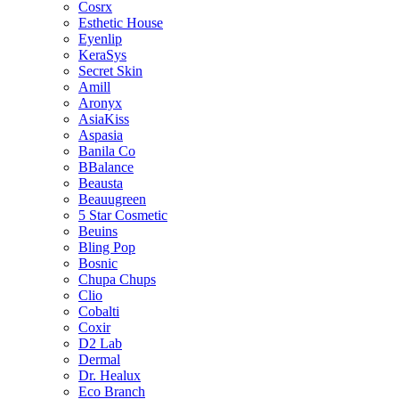
Cosrx
Esthetic House
Eyenlip
KeraSys
Secret Skin
Amill
Aronyx
AsiaKiss
Aspasia
Banila Co
BBalance
Beausta
Beauugreen
5 Star Cosmetic
Beuins
Bling Pop
Bosnic
Chupa Chups
Clio
Cobalti
Coxir
D2 Lab
Dermal
Dr. Healux
Eco Branch