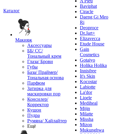
A'Pieu
Baviphat
Каталог
Ciracle
Daeng Gi Meo
Ri
Deoproce
Dr.Jart+
Elizavecca
Макияж
Etude House
Аксессуары
Gain
ББ/ СС/
Cosmetics
Тональный крем
Gotaiyo
Глаза/ Брови
Holika Holika
Губы
Innisfree
База/ Праймер/
It's Skin
Тональная основа
Kocostar
Парфюм
Labiotte
Затирка для
La'dor
маскировки пор
Lioele
Консилер/
Mediheal
Корректор
Mijin
Кушон
Milatte
Пудра
Missha
Румяна/ Хайлайтер
Mizon
Ещё
Mukunghwa