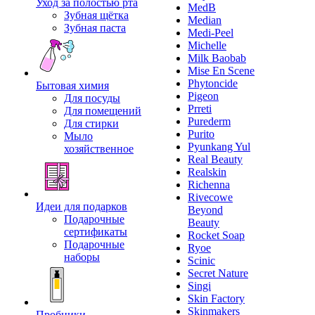
Уход за полостью рта
MedB
Зубная щётка
Median
Зубная паста
Medi-Peel
Michelle
Milk Baobab
Mise En Scene
Phytoncide
Бытовая химия
Pigeon
Для посуды
Prreti
Для помещений
Purederm
Для стирки
Purito
Мыло
Pyunkang Yul
хозяйственное
Real Beauty
Realskin
Richenna
Rivecowe
Идеи для подарков
Beyond
Подарочные
Beauty
сертификаты
Rocket Soap
Подарочные
Ryoe
наборы
Scinic
Secret Nature
Singi
Skin Factory
Skinmakers
Пробники