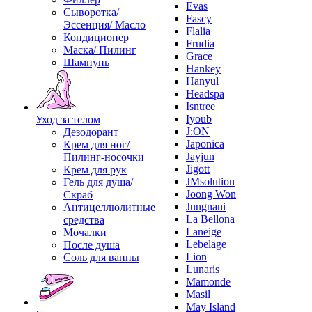
Evas
Сыворотка/
Fascy
Эссенция/ Масло
Flalia
Кондиционер
Frudia
Маска/ Пилинг
Grace
Шампунь
Hankey
Hanyul
Headspa
Isntree
Iyoub
Уход за телом
J:ON
Дезодорант
Japonica
Крем для ног/
Jayjun
Пилинг-носочки
Jigott
Крем для рук
JMsolution
Гель для душа/
Joong Won
Скраб
Jungnani
Антицеллюлитные
La Bellona
средства
Laneige
Мочалки
Lebelage
После душа
Lion
Соль для ванны
Lunaris
Mamonde
Masil
May Island