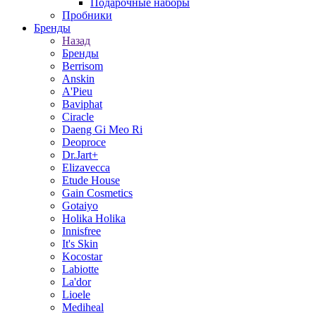
Подарочные наборы
Пробники
Бренды
Назад
Бренды
Berrisom
Anskin
A'Pieu
Baviphat
Ciracle
Daeng Gi Meo Ri
Deoproce
Dr.Jart+
Elizavecca
Etude House
Gain Cosmetics
Gotaiyo
Holika Holika
Innisfree
It's Skin
Kocostar
Labiotte
La'dor
Lioele
Mediheal