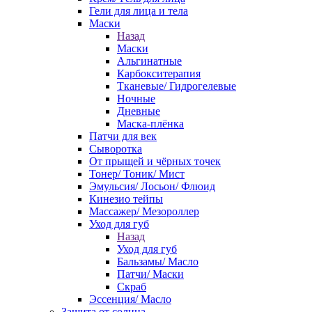
Гели для лица и тела
Маски
Назад
Маски
Альгинатные
Карбокситерапия
Тканевые/ Гидрогелевые
Ночные
Дневные
Маска-плёнка
Патчи для век
Сыворотка
От прыщей и чёрных точек
Тонер/ Тоник/ Мист
Эмульсия/ Лосьон/ Флюид
Кинезио тейпы
Массажер/ Мезороллер
Уход для губ
Назад
Уход для губ
Бальзамы/ Масло
Патчи/ Маски
Скраб
Эссенция/ Масло
Защита от солнца