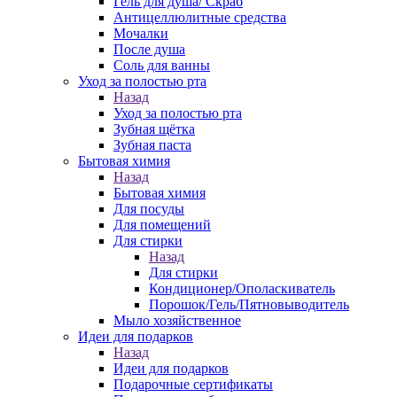
Гель для душа/ Скраб
Антицеллюлитные средства
Мочалки
После душа
Соль для ванны
Уход за полостью рта
Назад
Уход за полостью рта
Зубная щётка
Зубная паста
Бытовая химия
Назад
Бытовая химия
Для посуды
Для помещений
Для стирки
Назад
Для стирки
Кондиционер/Ополаскиватель
Порошок/Гель/Пятновыводитель
Мыло хозяйственное
Идеи для подарков
Назад
Идеи для подарков
Подарочные сертификаты