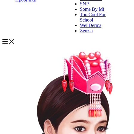
SNP
Some By Mi
Too Cool For
School
WellDerma
Zenzia