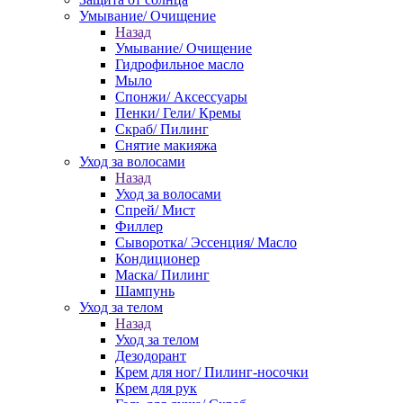
Умывание/ Очищение
Назад
Умывание/ Очищение
Гидрофильное масло
Мыло
Спонжи/ Аксессуары
Пенки/ Гели/ Кремы
Скраб/ Пилинг
Снятие макияжа
Уход за волосами
Назад
Уход за волосами
Спрей/ Мист
Филлер
Сыворотка/ Эссенция/ Масло
Кондиционер
Маска/ Пилинг
Шампунь
Уход за телом
Назад
Уход за телом
Дезодорант
Крем для ног/ Пилинг-носочки
Крем для рук