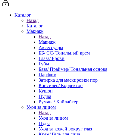
Каталог
Назад
Каталог
Макияж
Назад
Макияж
Аксессуары
ББ/ СС/ Тональный крем
Глаза/ Брови
Губы
База/ Праймер/ Тональная основа
Парфюм
Затирка для маскировки пор
Консилер/ Корректор
Кушон
Пудра
Румяна/ Хайлайтер
Уход за лицом
Назад
Уход за лицом
Пэды
Уход за кожей вокруг глаз
Крем/ Гель для лица