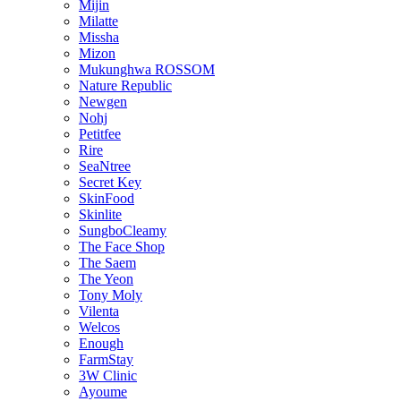
Mijin
Milatte
Missha
Mizon
Mukunghwa ROSSOM
Nature Republic
Newgen
Nohj
Petitfee
Rire
SeaNtree
Secret Key
SkinFood
Skinlite
SungboCleamy
The Face Shop
The Saem
The Yeon
Tony Moly
Vilenta
Welcos
Enough
FarmStay
3W Clinic
Ayoume