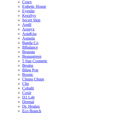
Cosrx
Esthetic House
Eyenlip
KeraSys
Secret Skin
Amill
Aronyx
AsiaKiss
Aspasia
Banila Co
BBalance
Beausta
Beauugreen
5 Star Cosmetic
Beuins
Bling Pop
Bosnic
Chupa Chups
Clio
Cobalti
Coxir
D2 Lab
Dermal
Dr. Healux
Eco Branch