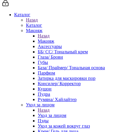
Каталог
Назад
Каталог
Макияж
Назад
Макияж
Аксессуары
ББ/ СС/ Тональный крем
Глаза/ Брови
Губы
База/ Праймер/ Тональная основа
Парфюм
Затирка для маскировки пор
Консилер/ Корректор
Кушон
Пудра
Румяна/ Хайлайтер
Уход за лицом
Назад
Уход за лицом
Пэды
Уход за кожей вокруг глаз
Крем/ Гель для лица