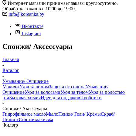
Интернет-магазин принимает заказы круглосуточно.
Обработка заказов с 10:00 до 19:00.
info@koreanka.by
Вконтакте
Instagram
Спонжи/ Аксессуары
Главная
-
Каталог
-
Умывание/ Очищение
Макияж
Уход за лицом
Защита от солнца
Умывание/
Очищение
Уход за волосами
Уход за телом
Уход за полостью
рта
Бытовая химия
Идеи для подарков
Пробники
-
Спонжи/ Аксессуары
Гидрофильное масло
Мыло
Пенки/ Гели/ Кремы
Скраб/
Пилинг
Снятие макияжа
Фильтр