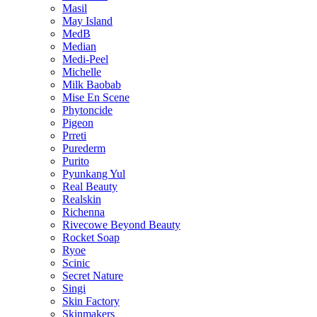
Masil
May Island
MedB
Median
Medi-Peel
Michelle
Milk Baobab
Mise En Scene
Phytoncide
Pigeon
Prreti
Purederm
Purito
Pyunkang Yul
Real Beauty
Realskin
Richenna
Rivecowe Beyond Beauty
Rocket Soap
Ryoe
Scinic
Secret Nature
Singi
Skin Factory
Skinmakers