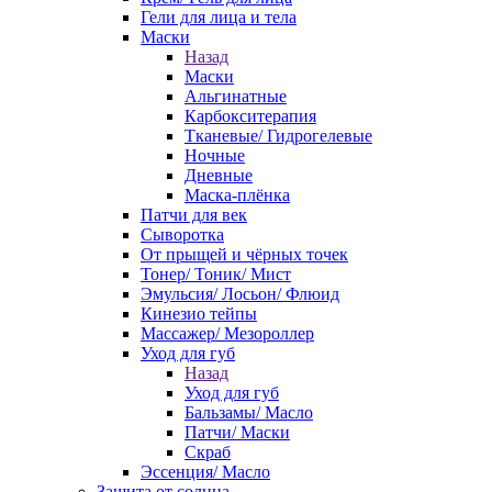
Гели для лица и тела
Маски
Назад
Маски
Альгинатные
Карбокситерапия
Тканевые/ Гидрогелевые
Ночные
Дневные
Маска-плёнка
Патчи для век
Сыворотка
От прыщей и чёрных точек
Тонер/ Тоник/ Мист
Эмульсия/ Лосьон/ Флюид
Кинезио тейпы
Массажер/ Мезороллер
Уход для губ
Назад
Уход для губ
Бальзамы/ Масло
Патчи/ Маски
Скраб
Эссенция/ Масло
Защита от солнца