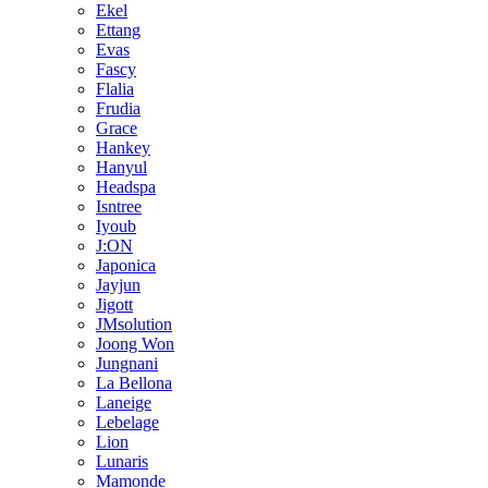
Ekel
Ettang
Evas
Fascy
Flalia
Frudia
Grace
Hankey
Hanyul
Headspa
Isntree
Iyoub
J:ON
Japonica
Jayjun
Jigott
JMsolution
Joong Won
Jungnani
La Bellona
Laneige
Lebelage
Lion
Lunaris
Mamonde