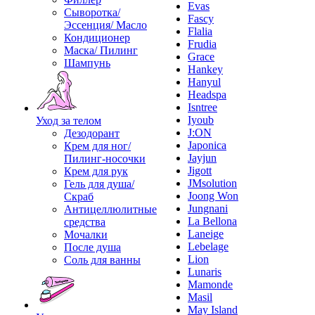
Evas
Сыворотка/
Fascy
Эссенция/ Масло
Flalia
Кондиционер
Frudia
Маска/ Пилинг
Grace
Шампунь
Hankey
Hanyul
Headspa
Isntree
Iyoub
Уход за телом
J:ON
Дезодорант
Japonica
Крем для ног/
Jayjun
Пилинг-носочки
Jigott
Крем для рук
JMsolution
Гель для душа/
Joong Won
Скраб
Jungnani
Антицеллюлитные
La Bellona
средства
Laneige
Мочалки
Lebelage
После душа
Lion
Соль для ванны
Lunaris
Mamonde
Masil
May Island