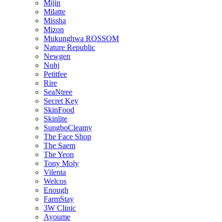
Mijin
Milatte
Missha
Mizon
Mukunghwa ROSSOM
Nature Republic
Newgen
Nohj
Petitfee
Rire
SeaNtree
Secret Key
SkinFood
Skinlite
SungboCleamy
The Face Shop
The Saem
The Yeon
Tony Moly
Vilenta
Welcos
Enough
FarmStay
3W Clinic
Ayoume