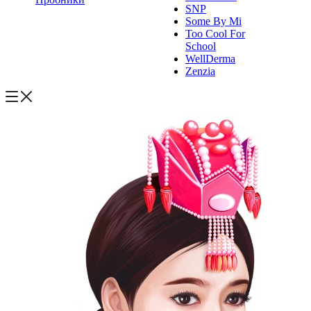
SNP
Some By Mi
Too Cool For
School
WellDerma
Zenzia