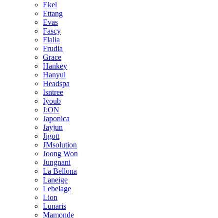
Ekel
Ettang
Evas
Fascy
Flalia
Frudia
Grace
Hankey
Hanyul
Headspa
Isntree
Iyoub
J:ON
Japonica
Jayjun
Jigott
JMsolution
Joong Won
Jungnani
La Bellona
Laneige
Lebelage
Lion
Lunaris
Mamonde