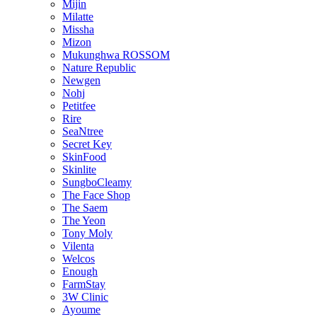
Mijin
Milatte
Missha
Mizon
Mukunghwa ROSSOM
Nature Republic
Newgen
Nohj
Petitfee
Rire
SeaNtree
Secret Key
SkinFood
Skinlite
SungboCleamy
The Face Shop
The Saem
The Yeon
Tony Moly
Vilenta
Welcos
Enough
FarmStay
3W Clinic
Ayoume