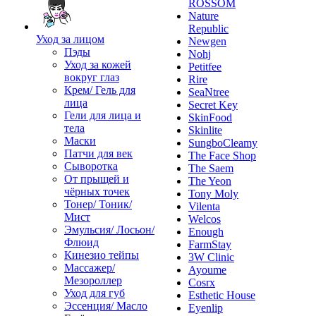
ROSSOM
Nature
Republic
Уход за лицом
Newgen
Пэды
Nohj
Уход за кожей
Petitfee
вокруг глаз
Rire
Крем/ Гель для
SeaNtree
лица
Secret Key
Гели для лица и
SkinFood
тела
Skinlite
Маски
SungboCleamy
Патчи для век
The Face Shop
Сыворотка
The Saem
От прыщей и
The Yeon
чёрных точек
Tony Moly
Тонер/ Тоник/
Vilenta
Мист
Welcos
Эмульсия/ Лосьон/
Enough
Флюид
FarmStay
Кинезио тейпы
3W Clinic
Массажер/
Ayoume
Мезороллер
Cosrx
Уход для губ
Esthetic House
Эссенция/ Масло
Eyenlip