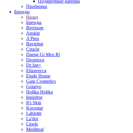
Подарочные наборы
Пробники
Бренды
Назад
Бренды
Berrisom
Anskin
A'Pieu
Baviphat
Ciracle
Daeng Gi Meo Ri
Deoproce
Dr.Jart+
Elizavecca
Etude House
Gain Cosmetics
Gotaiyo
Holika Holika
Innisfree
It's Skin
Kocostar
Labiotte
La'dor
Lioele
Mediheal