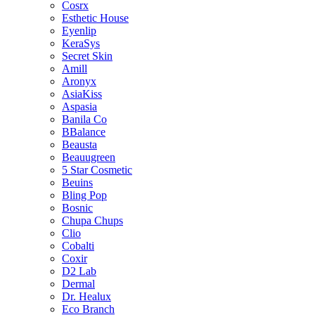
Cosrx
Esthetic House
Eyenlip
KeraSys
Secret Skin
Amill
Aronyx
AsiaKiss
Aspasia
Banila Co
BBalance
Beausta
Beauugreen
5 Star Cosmetic
Beuins
Bling Pop
Bosnic
Chupa Chups
Clio
Cobalti
Coxir
D2 Lab
Dermal
Dr. Healux
Eco Branch