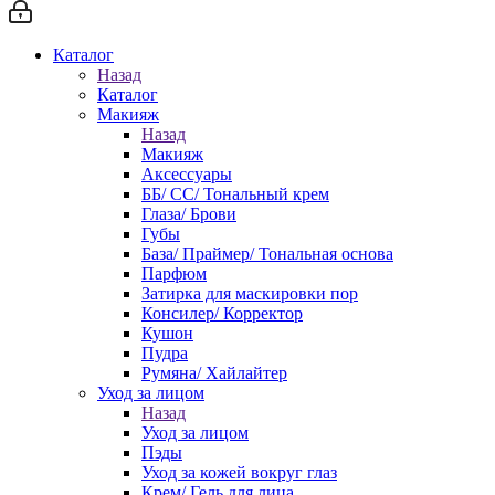
Каталог
Назад
Каталог
Макияж
Назад
Макияж
Аксессуары
ББ/ СС/ Тональный крем
Глаза/ Брови
Губы
База/ Праймер/ Тональная основа
Парфюм
Затирка для маскировки пор
Консилер/ Корректор
Кушон
Пудра
Румяна/ Хайлайтер
Уход за лицом
Назад
Уход за лицом
Пэды
Уход за кожей вокруг глаз
Крем/ Гель для лица