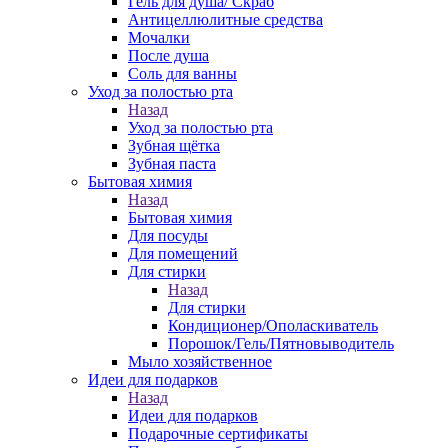
Гель для душа/ Скраб
Антицеллюлитные средства
Мочалки
После душа
Соль для ванны
Уход за полостью рта
Назад
Уход за полостью рта
Зубная щётка
Зубная паста
Бытовая химия
Назад
Бытовая химия
Для посуды
Для помещений
Для стирки
Назад
Для стирки
Кондиционер/Ополаскиватель
Порошок/Гель/Пятновыводитель
Мыло хозяйственное
Идеи для подарков
Назад
Идеи для подарков
Подарочные сертификаты