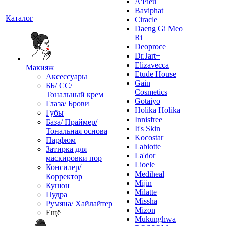
A'Pieu
Baviphat
Каталог
Ciracle
Daeng Gi Meo
Ri
Deoproce
Dr.Jart+
Elizavecca
Макияж
Etude House
Аксессуары
Gain
ББ/ СС/
Cosmetics
Тональный крем
Gotaiyo
Глаза/ Брови
Holika Holika
Губы
Innisfree
База/ Праймер/
It's Skin
Тональная основа
Kocostar
Парфюм
Labiotte
Затирка для
La'dor
маскировки пор
Lioele
Консилер/
Mediheal
Корректор
Mijin
Кушон
Milatte
Пудра
Missha
Румяна/ Хайлайтер
Mizon
Ещё
Mukunghwa