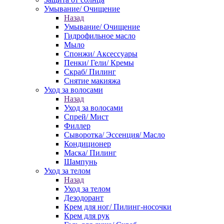
Умывание/ Очищение
Назад
Умывание/ Очищение
Гидрофильное масло
Мыло
Спонжи/ Аксессуары
Пенки/ Гели/ Кремы
Скраб/ Пилинг
Снятие макияжа
Уход за волосами
Назад
Уход за волосами
Спрей/ Мист
Филлер
Сыворотка/ Эссенция/ Масло
Кондиционер
Маска/ Пилинг
Шампунь
Уход за телом
Назад
Уход за телом
Дезодорант
Крем для ног/ Пилинг-носочки
Крем для рук