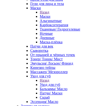
Гели для лица и тела
Маски
Назад
Маски
Альгинатные
Карбокситерапия
Тканевые/ Гидрогелевые
Ночные
Дневные
Маска-плёнка
Патчи для век
Сыворотка
От прыщей и чёрных точек
Тонер/ Тоник/ Мист
Эмульсия/ Лосьон/ Флюид
Кинезио тейпы
Массажер/ Мезороллер
Уход для губ
Назад
Уход для губ
Бальзамы/ Масло
Патчи/ Маски
Скраб
Эссенция/ Масло
Защита от солнца