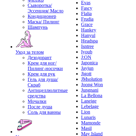
Evas
Сыворотка/
Fascy
Эссенция/ Масло
Flalia
Кондиционер
Frudia
Маска/ Пилинг
Grace
Шампунь
Hankey
Hanyul
Headspa
Isntree
Iyoub
Уход за телом
J:ON
Дезодорант
Japonica
Крем для ног/
Jayjun
Пилинг-носочки
Jigott
Крем для рук
JMsolution
Гель для душа/
Joong Won
Скраб
Jungnani
Антицеллюлитные
La Bellona
средства
Laneige
Мочалки
Lebelage
После душа
Lion
Соль для ванны
Lunaris
Mamonde
Masil
May Island