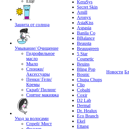
Ещё
KeraSys
Secret Skin
Amill
Aronyx
AsiaKiss
Защита от солнца
Aspasia
Banila Co
BBalance
Beausta
Умывание/ Очищение
Beauugreen
Гидрофильное
5 Star
масло
Cosmetic
Мыло
Beuins
Спонжи/
Bling Pop
Новости
Бл
Аксессуары
Bosnic
Пенки/ Гели/
Chupa Chups
Кремы
Clio
Скраб/ Пилинг
Cobalti
Снятие макияжа
Coxir
D2 Lab
Dermal
Dr. Healux
Eco Branch
Уход за волосами
Ekel
Спрей/ Мист
Ettang
Филлер