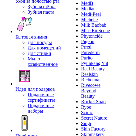
Уход за полостью рта
MedB
Зубная щётка
Median
Зубная паста
Medi-Peel
Michelle
Milk Baobab
Mise En Scene
Phytoncide
Бытовая химия
Pigeon
Для посуды
Prreti
Для помещений
Purederm
Для стирки
Purito
Мыло
Pyunkang Yul
хозяйственное
Real Beauty
Realskin
Richenna
Rivecowe
Идеи для подарков
Beyond
Подарочные
Beauty
сертификаты
Rocket Soap
Подарочные
Ryoe
наборы
Scinic
Secret Nature
Singi
Skin Factory
Skinmakers
Пробники