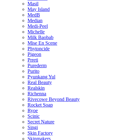
Masil
May Island
MedB
Median
Medi-Peel
Michelle
Milk Baobab
Mise En Scene
Phytoncide
Pigeon
Prreti
Purederm
Purito
Pyunkang Yul
Real Beauty
Realskin
Richenna
Rivecowe Beyond Beauty
Rocket Soap
Ryoe
Scinic
Secret Nature
Singi
Skin Factory
Skinmakers