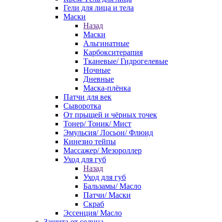
Гели для лица и тела
Маски
Назад
Маски
Альгинатные
Карбокситерапия
Тканевые/ Гидрогелевые
Ночные
Дневные
Маска-плёнка
Патчи для век
Сыворотка
От прыщей и чёрных точек
Тонер/ Тоник/ Мист
Эмульсия/ Лосьон/ Флюид
Кинезио тейпы
Массажер/ Мезороллер
Уход для губ
Назад
Уход для губ
Бальзамы/ Масло
Патчи/ Маски
Скраб
Эссенция/ Масло
Защита от солнца