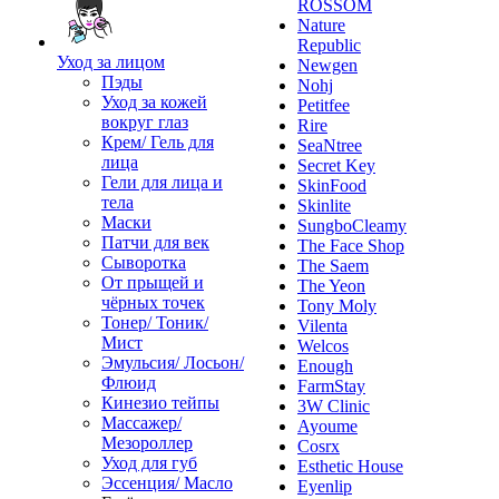
ROSSOM
Nature
Republic
Уход за лицом
Newgen
Пэды
Nohj
Уход за кожей
Petitfee
вокруг глаз
Rire
Крем/ Гель для
SeaNtree
лица
Secret Key
Гели для лица и
SkinFood
тела
Skinlite
Маски
SungboCleamy
Патчи для век
The Face Shop
Сыворотка
The Saem
От прыщей и
The Yeon
чёрных точек
Tony Moly
Тонер/ Тоник/
Vilenta
Мист
Welcos
Эмульсия/ Лосьон/
Enough
Флюид
FarmStay
Кинезио тейпы
3W Clinic
Массажер/
Ayoume
Мезороллер
Cosrx
Уход для губ
Esthetic House
Эссенция/ Масло
Eyenlip