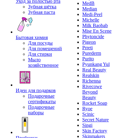
Уход за полостью рта
MedB
Зубная щётка
Median
Зубная паста
Medi-Peel
Michelle
Milk Baobab
Mise En Scene
Phytoncide
Бытовая химия
Pigeon
Для посуды
Prreti
Для помещений
Purederm
Для стирки
Purito
Мыло
Pyunkang Yul
хозяйственное
Real Beauty
Realskin
Richenna
Rivecowe
Идеи для подарков
Beyond
Подарочные
Beauty
сертификаты
Rocket Soap
Подарочные
Ryoe
наборы
Scinic
Secret Nature
Singi
Skin Factory
Skinmakers
Пробники