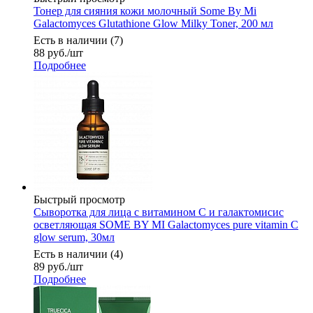
Тонер для сияния кожи молочный Some By Mi
Galactomyces Glutathione Glow Milky Toner, 200 мл
Есть в наличии (7)
88
руб.
/шт
Подробнее
Быстрый просмотр
Сыворотка для лица с витамином С и галактомисис
осветляющая SOME BY MI Galactomyces pure vitamin C
glow serum, 30мл
Есть в наличии (4)
89
руб.
/шт
Подробнее