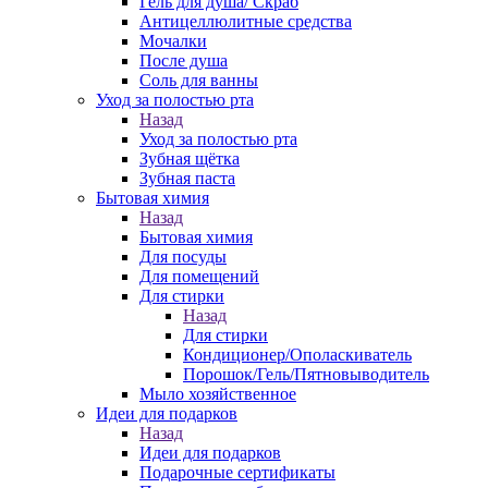
Гель для душа/ Скраб
Антицеллюлитные средства
Мочалки
После душа
Соль для ванны
Уход за полостью рта
Назад
Уход за полостью рта
Зубная щётка
Зубная паста
Бытовая химия
Назад
Бытовая химия
Для посуды
Для помещений
Для стирки
Назад
Для стирки
Кондиционер/Ополаскиватель
Порошок/Гель/Пятновыводитель
Мыло хозяйственное
Идеи для подарков
Назад
Идеи для подарков
Подарочные сертификаты