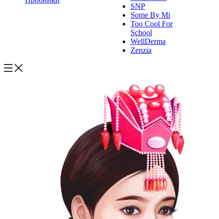
SNP
Some By Mi
Too Cool For
School
WellDerma
Zenzia