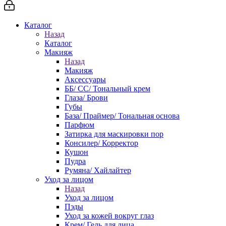
Каталог
Назад
Каталог
Макияж
Назад
Макияж
Аксессуары
ББ/ СС/ Тональный крем
Глаза/ Брови
Губы
База/ Праймер/ Тональная основа
Парфюм
Затирка для маскировки пор
Консилер/ Корректор
Кушон
Пудра
Румяна/ Хайлайтер
Уход за лицом
Назад
Уход за лицом
Пэды
Уход за кожей вокруг глаз
Крем/ Гель для лица