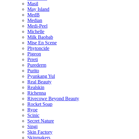
Masil
May Island
MedB
Median
Medi-Peel
Michelle
Milk Baobab
Mise En Scene
Phytoncide
Pigeon
Prreti
Purederm
Purito
Pyunkang Yul
Real Beauty
Realskin
Richenna
Rivecowe Beyond Beauty
Rocket Soap
Ryoe
Scinic
Secret Nature
Singi
Skin Factory
Skinmakers