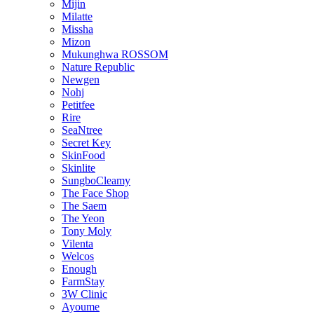
Mijin
Milatte
Missha
Mizon
Mukunghwa ROSSOM
Nature Republic
Newgen
Nohj
Petitfee
Rire
SeaNtree
Secret Key
SkinFood
Skinlite
SungboCleamy
The Face Shop
The Saem
The Yeon
Tony Moly
Vilenta
Welcos
Enough
FarmStay
3W Clinic
Ayoume