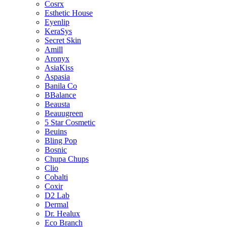
Cosrx
Esthetic House
Eyenlip
KeraSys
Secret Skin
Amill
Aronyx
AsiaKiss
Aspasia
Banila Co
BBalance
Beausta
Beauugreen
5 Star Cosmetic
Beuins
Bling Pop
Bosnic
Chupa Chups
Clio
Cobalti
Coxir
D2 Lab
Dermal
Dr. Healux
Eco Branch