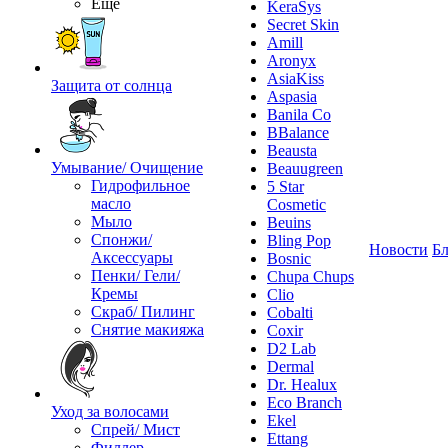
Ещё
KeraSys
Secret Skin
Amill
Aronyx
AsiaKiss
Защита от солнца
Aspasia
Banila Co
BBalance
Beausta
Умывание/ Очищение
Beauugreen
Гидрофильное
5 Star
масло
Cosmetic
Мыло
Beuins
Спонжи/
Bling Pop
Новости
Бл
Аксессуары
Bosnic
Пенки/ Гели/
Chupa Chups
Кремы
Clio
Скраб/ Пилинг
Cobalti
Снятие макияжа
Coxir
D2 Lab
Dermal
Dr. Healux
Eco Branch
Уход за волосами
Ekel
Спрей/ Мист
Ettang
Филлер