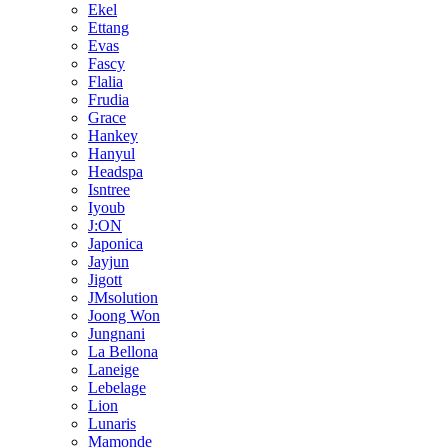
Ekel
Ettang
Evas
Fascy
Flalia
Frudia
Grace
Hankey
Hanyul
Headspa
Isntree
Iyoub
J:ON
Japonica
Jayjun
Jigott
JMsolution
Joong Won
Jungnani
La Bellona
Laneige
Lebelage
Lion
Lunaris
Mamonde