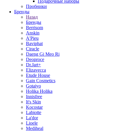
Подарочные наборы
Пробники
Бренды
Назад
Бренды
Berrisom
Anskin
A'Pieu
Baviphat
Ciracle
Daeng Gi Meo Ri
Deoproce
Dr.Jart+
Elizavecca
Etude House
Gain Cosmetics
Gotaiyo
Holika Holika
Innisfree
It's Skin
Kocostar
Labiotte
La'dor
Lioele
Mediheal