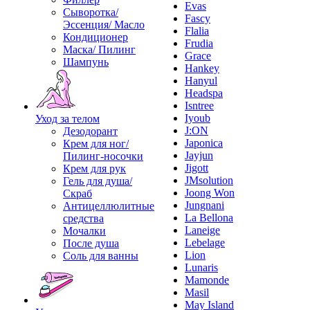
Evas
Сыворотка/
Fascy
Эссенция/ Масло
Flalia
Кондиционер
Frudia
Маска/ Пилинг
Grace
Шампунь
Hankey
Hanyul
Headspa
Isntree
Iyoub
Уход за телом
J:ON
Дезодорант
Japonica
Крем для ног/
Jayjun
Пилинг-носочки
Jigott
Крем для рук
JMsolution
Гель для душа/
Joong Won
Скраб
Jungnani
Антицеллюлитные
La Bellona
средства
Laneige
Мочалки
Lebelage
После душа
Lion
Соль для ванны
Lunaris
Mamonde
Masil
May Island