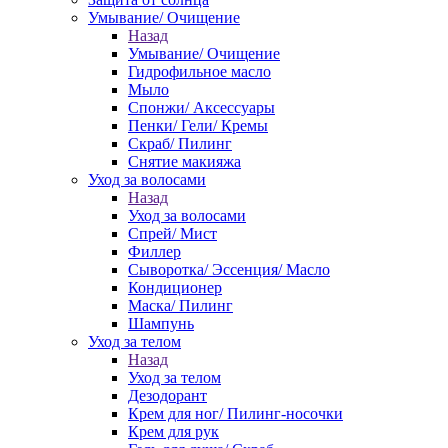
Умывание/ Очищение
Назад
Умывание/ Очищение
Гидрофильное масло
Мыло
Спонжи/ Аксессуары
Пенки/ Гели/ Кремы
Скраб/ Пилинг
Снятие макияжа
Уход за волосами
Назад
Уход за волосами
Спрей/ Мист
Филлер
Сыворотка/ Эссенция/ Масло
Кондиционер
Маска/ Пилинг
Шампунь
Уход за телом
Назад
Уход за телом
Дезодорант
Крем для ног/ Пилинг-носочки
Крем для рук