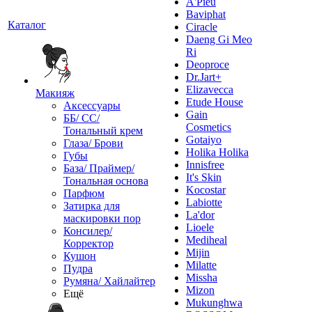
A'Pieu
Baviphat
Каталог
Ciracle
Daeng Gi Meo
Ri
Deoproce
Dr.Jart+
Elizavecca
Макияж
Etude House
Аксессуары
Gain
ББ/ СС/
Cosmetics
Тональный крем
Gotaiyo
Глаза/ Брови
Holika Holika
Губы
Innisfree
База/ Праймер/
It's Skin
Тональная основа
Kocostar
Парфюм
Labiotte
Затирка для
La'dor
маскировки пор
Lioele
Консилер/
Mediheal
Корректор
Mijin
Кушон
Milatte
Пудра
Missha
Румяна/ Хайлайтер
Mizon
Ещё
Mukunghwa