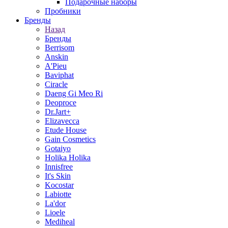
Подарочные наборы
Пробники
Бренды
Назад
Бренды
Berrisom
Anskin
A'Pieu
Baviphat
Ciracle
Daeng Gi Meo Ri
Deoproce
Dr.Jart+
Elizavecca
Etude House
Gain Cosmetics
Gotaiyo
Holika Holika
Innisfree
It's Skin
Kocostar
Labiotte
La'dor
Lioele
Mediheal