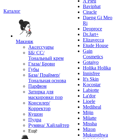
A'Pieu
Baviphat
Каталог
Ciracle
Daeng Gi Meo
Ri
Deoproce
Dr.Jart+
Elizavecca
Макияж
Etude House
Аксессуары
Gain
ББ/ СС/
Cosmetics
Тональный крем
Gotaiyo
Глаза/ Брови
Holika Holika
Губы
Innisfree
База/ Праймер/
It's Skin
Тональная основа
Kocostar
Парфюм
Labiotte
Затирка для
La'dor
маскировки пор
Lioele
Консилер/
Mediheal
Корректор
Mijin
Кушон
Milatte
Пудра
Missha
Румяна/ Хайлайтер
Mizon
Ещё
Mukunghwa