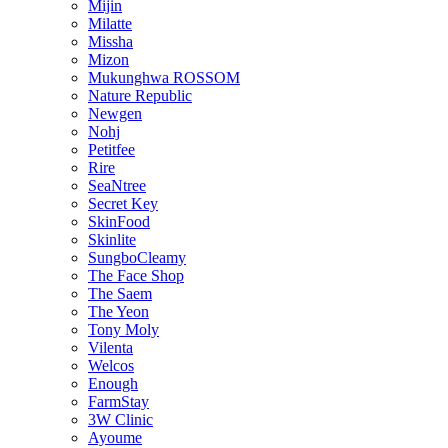
Mijin
Milatte
Missha
Mizon
Mukunghwa ROSSOM
Nature Republic
Newgen
Nohj
Petitfee
Rire
SeaNtree
Secret Key
SkinFood
Skinlite
SungboCleamy
The Face Shop
The Saem
The Yeon
Tony Moly
Vilenta
Welcos
Enough
FarmStay
3W Clinic
Ayoume