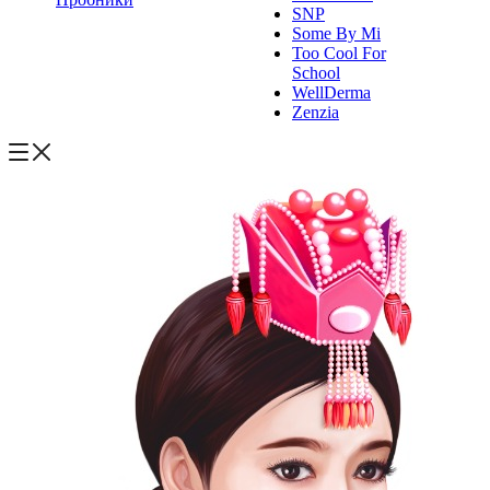
SNP
Some By Mi
Too Cool For
School
WellDerma
Zenzia