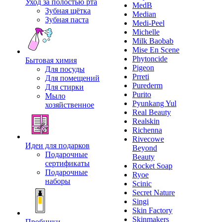
Уход за полостью рта
MedB
Зубная щётка
Median
Зубная паста
Medi-Peel
Michelle
Milk Baobab
Mise En Scene
Phytoncide
Бытовая химия
Pigeon
Для посуды
Prreti
Для помещений
Purederm
Для стирки
Purito
Мыло
Pyunkang Yul
хозяйственное
Real Beauty
Realskin
Richenna
Rivecowe
Идеи для подарков
Beyond
Подарочные
Beauty
сертификаты
Rocket Soap
Подарочные
Ryoe
наборы
Scinic
Secret Nature
Singi
Skin Factory
Skinmakers
Пробники