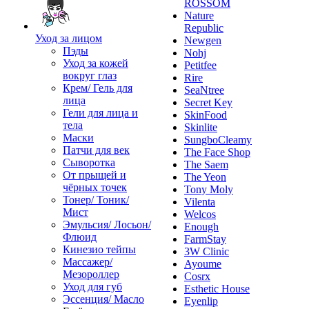
ROSSOM
Nature
Republic
Уход за лицом
Newgen
Пэды
Nohj
Уход за кожей
Petitfee
вокруг глаз
Rire
Крем/ Гель для
SeaNtree
лица
Secret Key
Гели для лица и
SkinFood
тела
Skinlite
Маски
SungboCleamy
Патчи для век
The Face Shop
Сыворотка
The Saem
От прыщей и
The Yeon
чёрных точек
Tony Moly
Тонер/ Тоник/
Vilenta
Мист
Welcos
Эмульсия/ Лосьон/
Enough
Флюид
FarmStay
Кинезио тейпы
3W Clinic
Массажер/
Ayoume
Мезороллер
Cosrx
Уход для губ
Esthetic House
Эссенция/ Масло
Eyenlip