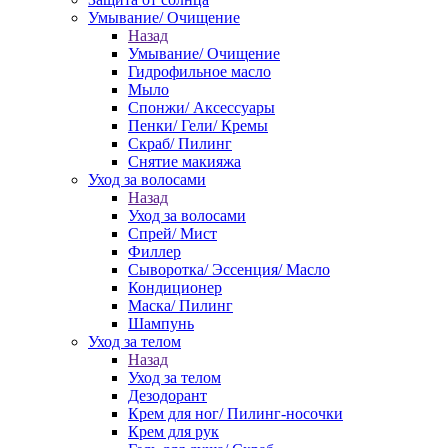
Умывание/ Очищение
Назад
Умывание/ Очищение
Гидрофильное масло
Мыло
Спонжи/ Аксессуары
Пенки/ Гели/ Кремы
Скраб/ Пилинг
Снятие макияжа
Уход за волосами
Назад
Уход за волосами
Спрей/ Мист
Филлер
Сыворотка/ Эссенция/ Масло
Кондиционер
Маска/ Пилинг
Шампунь
Уход за телом
Назад
Уход за телом
Дезодорант
Крем для ног/ Пилинг-носочки
Крем для рук