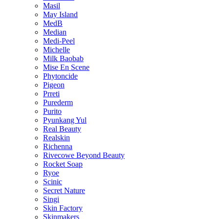
Masil
May Island
MedB
Median
Medi-Peel
Michelle
Milk Baobab
Mise En Scene
Phytoncide
Pigeon
Prreti
Purederm
Purito
Pyunkang Yul
Real Beauty
Realskin
Richenna
Rivecowe Beyond Beauty
Rocket Soap
Ryoe
Scinic
Secret Nature
Singi
Skin Factory
Skinmakers