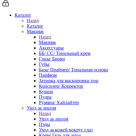
Каталог
Назад
Каталог
Макияж
Назад
Макияж
Аксессуары
ББ/ СС/ Тональный крем
Глаза/ Брови
Губы
База/ Праймер/ Тональная основа
Парфюм
Затирка для маскировки пор
Консилер/ Корректор
Кушон
Пудра
Румяна/ Хайлайтер
Уход за лицом
Назад
Уход за лицом
Пэды
Уход за кожей вокруг глаз
Крем/ Гель для лица