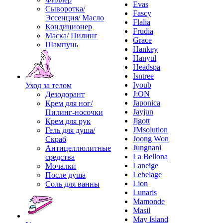
Evas
Сыворотка/
Fascy
Эссенция/ Масло
Flalia
Кондиционер
Frudia
Маска/ Пилинг
Grace
Шампунь
Hankey
Hanyul
Headspa
Isntree
Iyoub
Уход за телом
J:ON
Дезодорант
Japonica
Крем для ног/
Jayjun
Пилинг-носочки
Jigott
Крем для рук
JMsolution
Гель для душа/
Joong Won
Скраб
Jungnani
Антицеллюлитные
La Bellona
средства
Laneige
Мочалки
Lebelage
После душа
Lion
Соль для ванны
Lunaris
Mamonde
Masil
May Island