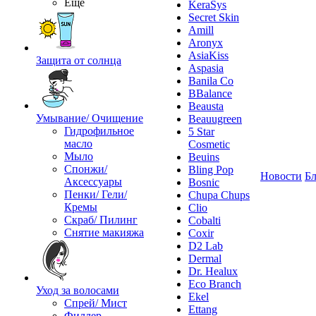
Ещё
KeraSys
Secret Skin
Amill
Aronyx
AsiaKiss
Защита от солнца
Aspasia
Banila Co
BBalance
Beausta
Умывание/ Очищение
Beauugreen
Гидрофильное
5 Star
масло
Cosmetic
Мыло
Beuins
Спонжи/
Bling Pop
Новости
Бл
Аксессуары
Bosnic
Пенки/ Гели/
Chupa Chups
Кремы
Clio
Скраб/ Пилинг
Cobalti
Снятие макияжа
Coxir
D2 Lab
Dermal
Dr. Healux
Eco Branch
Уход за волосами
Ekel
Спрей/ Мист
Ettang
Филлер