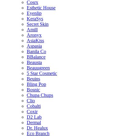
Cosrx
Esthetic House
Eyenlip
KeraSys
Secret Skin
Amill
Aronyx
AsiaKiss
Aspasia
Banila Co
BBalance
Beausta
Beauugreen
5 Star Cosmetic
Beuins
Bling Pop
Bosnic
Chupa Chups
Clio
Cobalti
Coxir
D2 Lab
Dermal
Dr. Healux
Eco Branch