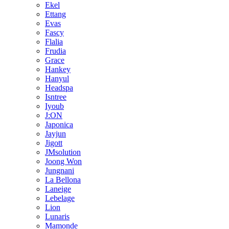
Ekel
Ettang
Evas
Fascy
Flalia
Frudia
Grace
Hankey
Hanyul
Headspa
Isntree
Iyoub
J:ON
Japonica
Jayjun
Jigott
JMsolution
Joong Won
Jungnani
La Bellona
Laneige
Lebelage
Lion
Lunaris
Mamonde