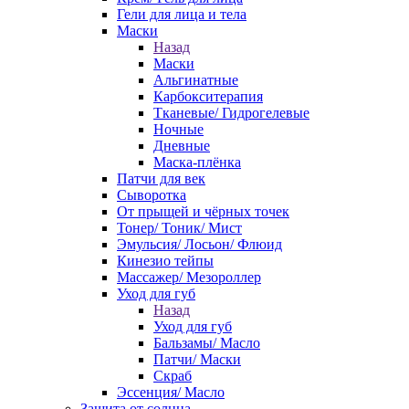
Гели для лица и тела
Маски
Назад
Маски
Альгинатные
Карбокситерапия
Тканевые/ Гидрогелевые
Ночные
Дневные
Маска-плёнка
Патчи для век
Сыворотка
От прыщей и чёрных точек
Тонер/ Тоник/ Мист
Эмульсия/ Лосьон/ Флюид
Кинезио тейпы
Массажер/ Мезороллер
Уход для губ
Назад
Уход для губ
Бальзамы/ Масло
Патчи/ Маски
Скраб
Эссенция/ Масло
Защита от солнца