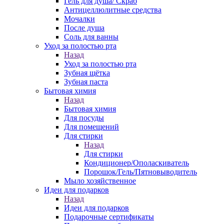
Гель для душа/ Скраб
Антицеллюлитные средства
Мочалки
После душа
Соль для ванны
Уход за полостью рта
Назад
Уход за полостью рта
Зубная щётка
Зубная паста
Бытовая химия
Назад
Бытовая химия
Для посуды
Для помещений
Для стирки
Назад
Для стирки
Кондиционер/Ополаскиватель
Порошок/Гель/Пятновыводитель
Мыло хозяйственное
Идеи для подарков
Назад
Идеи для подарков
Подарочные сертификаты