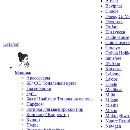
A'Pieu
Baviphat
Ciracle
Daeng Gi Me
Deoproce
Dr.Jart+
Elizavecca
Etude House
Gain Cosmet
Каталог
Gotaiyo
Holika Holik
Innisfree
It's Skin
Kocostar
Макияж
Labiotte
Аксессуары
La'dor
ББ/ СС/ Тональный крем
Lioele
Глаза/ Брови
Mediheal
Губы
Mijin
База/ Праймер/ Тональная основа
Milatte
Парфюм
Missha
Затирка для маскировки пор
Mizon
Консилер/ Корректор
Mukunghw
Кушон
Nature Repub
Пудра
Newgen