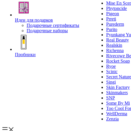
Mise En Sce
Phytoncide
Pigeon
Prreti
Идеи для подарков
Purederm
Подарочные сертификаты
Purito
Подарочные наборы
Pyunkang Yu
Real Beauty
Realskin
Richenna
Пробники
Rivecowe Be
Rocket Soap
Ryoe
Scinic
Secret Natur
Singi
Skin Factory
Skinmakers
SNP
Some By Mi
Too Cool For
WellDerma
Zenzia