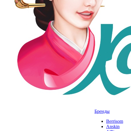
Бренды
Berrisom
Anskin