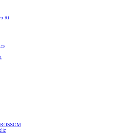
o Ri
ics
a
a ROSSOM
lic