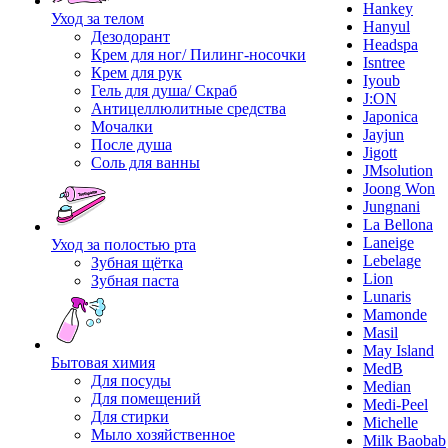
Hankey
Уход за телом
Hanyul
Дезодорант
Headspa
Крем для ног/ Пилинг-носочки
Isntree
Крем для рук
Iyoub
Гель для душа/ Скраб
J:ON
Антицеллюлитные средства
Japonica
Мочалки
Jayjun
После душа
Jigott
Соль для ванны
JMsolution
Joong Won
Jungnani
La Bellona
Laneige
Уход за полостью рта
Lebelage
Зубная щётка
Lion
Зубная паста
Lunaris
Mamonde
Masil
May Island
Бытовая химия
MedB
Для посуды
Median
Для помещений
Medi-Peel
Для стирки
Michelle
Мыло хозяйственное
Milk Baobab