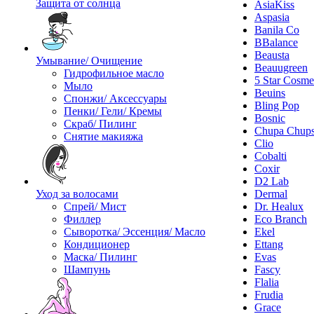
Защита от солнца
AsiaKiss
Aspasia
Banila Co
BBalance
Beausta
Умывание/ Очищение
Beauugreen
Гидрофильное масло
5 Star Cosme
Мыло
Beuins
Спонжи/ Аксессуары
Bling Pop
Пенки/ Гели/ Кремы
Bosnic
Скраб/ Пилинг
Chupa Chup
Снятие макияжа
Clio
Cobalti
Coxir
D2 Lab
Уход за волосами
Dermal
Спрей/ Мист
Dr. Healux
Филлер
Eco Branch
Сыворотка/ Эссенция/ Масло
Ekel
Кондиционер
Ettang
Маска/ Пилинг
Evas
Шампунь
Fascy
Flalia
Frudia
Grace