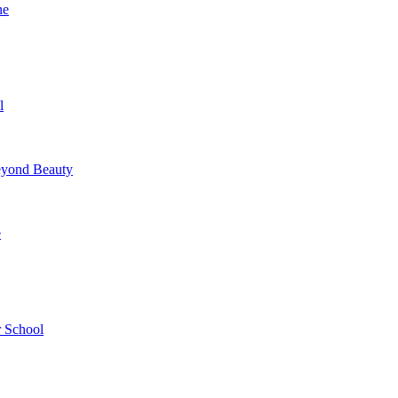
ne
l
yond Beauty
e
 School