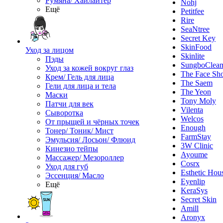
Румяна/ Хайлайтер
Nohj
Ещё
Petitfee
Rire
SeaNtree
Secret Key
SkinFood
Уход за лицом
Skinlite
Пэды
SungboClea
Уход за кожей вокруг глаз
The Face Sh
Крем/ Гель для лица
The Saem
Гели для лица и тела
The Yeon
Маски
Tony Moly
Патчи для век
Vilenta
Сыворотка
Welcos
От прыщей и чёрных точек
Enough
Тонер/ Тоник/ Мист
FarmStay
Эмульсия/ Лосьон/ Флюид
3W Clinic
Кинезио тейпы
Ayoume
Массажер/ Мезороллер
Cosrx
Уход для губ
Esthetic Hou
Эссенция/ Масло
Eyenlip
Ещё
KeraSys
Secret Skin
Amill
Aronyx