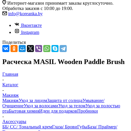
Интернет-магазин принимает заказы круглосуточно.
Обработка заказов с 10:00 до 19:00.
info@koreanka.by
Вконтакте
Instagram
Поделиться
Расческа MASIL Wooden Paddle Brush
Главная
-
Каталог
-
Макияж
Макияж
Уход за лицом
Защита от солнца
Умывание/
Очищение
Уход за волосами
Уход за телом
Уход за полостью
рта
Бытовая химия
Идеи для подарков
Пробники
-
Аксессуары
ББ/ СС/ Тональный крем
Глаза/ Брови
Губы
База/ Праймер/