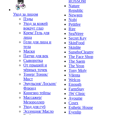
ROSSOM
Nature
Republic
Уход за лицом
Newgen
Пэды
Nohj
Уход за кожей
Petitfee
вокруг глаз
Rire
Крем/ Гель для
SeaNtree
лица
Secret Key
Гели для лица и
SkinFood
тела
Skinlite
Маски
SungboCleamy
Патчи для век
The Face Shop
Сыворотка
The Saem
От прыщей и
The Yeon
чёрных точек
Tony Moly
Тонер/ Тоник/
Vilenta
Мист
Welcos
Эмульсия/ Лосьон/
Enough
Флюид
FarmStay
Кинезио тейпы
3W Clinic
Массажер/
Ayoume
Мезороллер
Cosrx
Уход для губ
Esthetic House
Эссенция/ Масло
Eyenlip