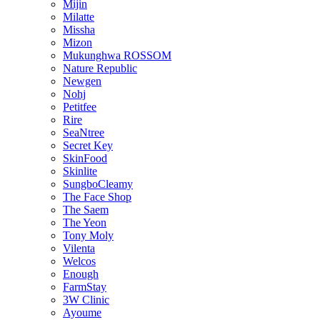
Mijin
Milatte
Missha
Mizon
Mukunghwa ROSSOM
Nature Republic
Newgen
Nohj
Petitfee
Rire
SeaNtree
Secret Key
SkinFood
Skinlite
SungboCleamy
The Face Shop
The Saem
The Yeon
Tony Moly
Vilenta
Welcos
Enough
FarmStay
3W Clinic
Ayoume