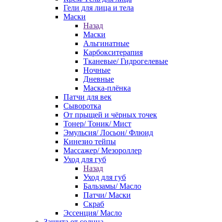
Гели для лица и тела
Маски
Назад
Маски
Альгинатные
Карбокситерапия
Тканевые/ Гидрогелевые
Ночные
Дневные
Маска-плёнка
Патчи для век
Сыворотка
От прыщей и чёрных точек
Тонер/ Тоник/ Мист
Эмульсия/ Лосьон/ Флюид
Кинезио тейпы
Массажер/ Мезороллер
Уход для губ
Назад
Уход для губ
Бальзамы/ Масло
Патчи/ Маски
Скраб
Эссенция/ Масло
Защита от солнца