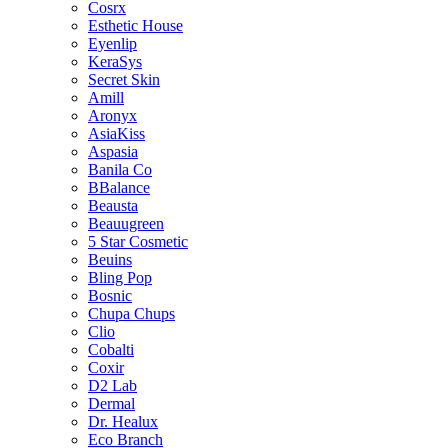
Cosrx
Esthetic House
Eyenlip
KeraSys
Secret Skin
Amill
Aronyx
AsiaKiss
Aspasia
Banila Co
BBalance
Beausta
Beauugreen
5 Star Cosmetic
Beuins
Bling Pop
Bosnic
Chupa Chups
Clio
Cobalti
Coxir
D2 Lab
Dermal
Dr. Healux
Eco Branch