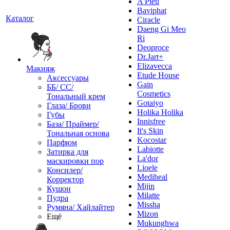
A'Pieu
Baviphat
Каталог
Ciracle
Daeng Gi Meo
Ri
Deoproce
Dr.Jart+
Elizavecca
Макияж
Etude House
Аксессуары
Gain
ББ/ СС/
Cosmetics
Тональный крем
Gotaiyo
Глаза/ Брови
Holika Holika
Губы
Innisfree
База/ Праймер/
It's Skin
Тональная основа
Kocostar
Парфюм
Labiotte
Затирка для
La'dor
маскировки пор
Lioele
Консилер/
Mediheal
Корректор
Mijin
Кушон
Milatte
Пудра
Missha
Румяна/ Хайлайтер
Mizon
Ещё
Mukunghwa