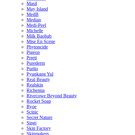
Masil
May Island
MedB
Median
Medi-Peel
Michelle
Milk Baobab
Mise En Scene
Phytoncide
Pigeon
Prreti
Purederm
Purito
Pyunkang Yul
Real Beauty
Realskin
Richenna
Rivecowe Beyond Beauty
Rocket Soap
Ryoe
Scinic
Secret Nature
Singi
Skin Factory
Skinmakers