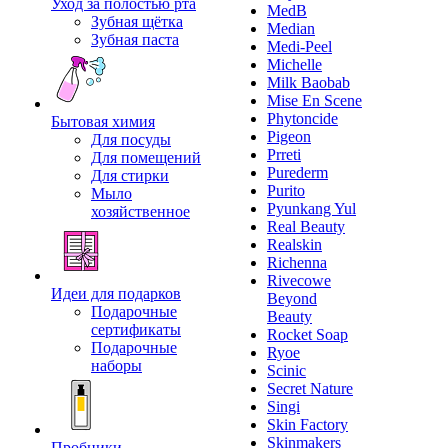
Уход за полостью рта
MedB
Зубная щётка
Median
Зубная паста
Medi-Peel
Michelle
Milk Baobab
Mise En Scene
Phytoncide
Бытовая химия
Pigeon
Для посуды
Prreti
Для помещений
Purederm
Для стирки
Purito
Мыло
Pyunkang Yul
хозяйственное
Real Beauty
Realskin
Richenna
Rivecowe
Идеи для подарков
Beyond
Подарочные
Beauty
сертификаты
Rocket Soap
Подарочные
Ryoe
наборы
Scinic
Secret Nature
Singi
Skin Factory
Skinmakers
Пробники