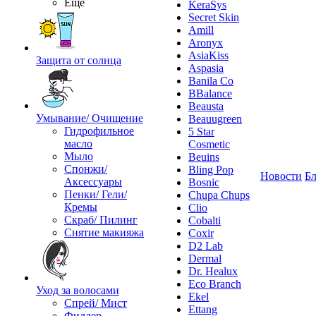
Ещё
KeraSys
Secret Skin
Amill
Aronyx
AsiaKiss
Защита от солнца
Aspasia
Banila Co
BBalance
Beausta
Умывание/ Очищение
Beauugreen
Гидрофильное
5 Star
масло
Cosmetic
Мыло
Beuins
Спонжи/
Bling Pop
Новости
Бл
Аксессуары
Bosnic
Пенки/ Гели/
Chupa Chups
Кремы
Clio
Скраб/ Пилинг
Cobalti
Снятие макияжа
Coxir
D2 Lab
Dermal
Dr. Healux
Eco Branch
Уход за волосами
Ekel
Спрей/ Мист
Ettang
Филлер