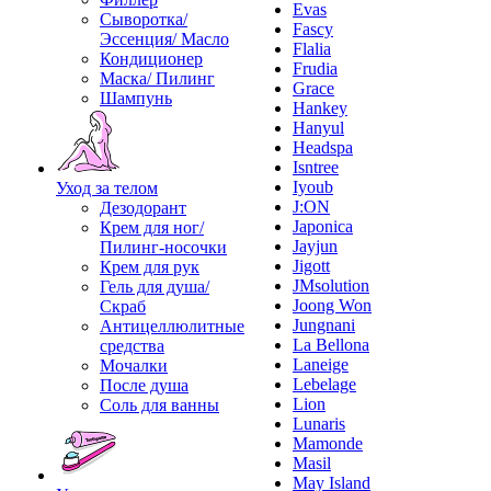
Evas
Сыворотка/
Fascy
Эссенция/ Масло
Flalia
Кондиционер
Frudia
Маска/ Пилинг
Grace
Шампунь
Hankey
Hanyul
Headspa
Isntree
Iyoub
Уход за телом
J:ON
Дезодорант
Japonica
Крем для ног/
Jayjun
Пилинг-носочки
Jigott
Крем для рук
JMsolution
Гель для душа/
Joong Won
Скраб
Jungnani
Антицеллюлитные
La Bellona
средства
Laneige
Мочалки
Lebelage
После душа
Lion
Соль для ванны
Lunaris
Mamonde
Masil
May Island