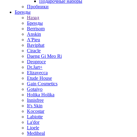
Подарочные наборы
Пробники
Бренды
Назад
Бренды
Berrisom
Anskin
A'Pieu
Baviphat
Ciracle
Daeng Gi Meo Ri
Deoproce
Dr.Jart+
Elizavecca
Etude House
Gain Cosmetics
Gotaiyo
Holika Holika
Innisfree
It's Skin
Kocostar
Labiotte
La'dor
Lioele
Mediheal