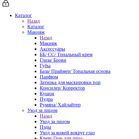
Каталог
Назад
Каталог
Макияж
Назад
Макияж
Аксессуары
ББ/ СС/ Тональный крем
Глаза/ Брови
Губы
База/ Праймер/ Тональная основа
Парфюм
Затирка для маскировки пор
Консилер/ Корректор
Кушон
Пудра
Румяна/ Хайлайтер
Уход за лицом
Назад
Уход за лицом
Пэды
Уход за кожей вокруг глаз
Крем/ Гель для лица