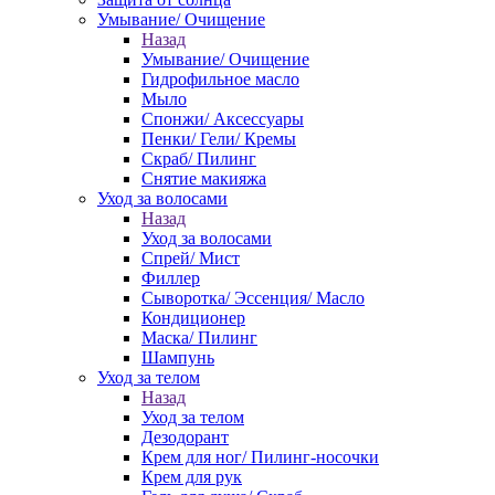
Умывание/ Очищение
Назад
Умывание/ Очищение
Гидрофильное масло
Мыло
Спонжи/ Аксессуары
Пенки/ Гели/ Кремы
Скраб/ Пилинг
Снятие макияжа
Уход за волосами
Назад
Уход за волосами
Спрей/ Мист
Филлер
Сыворотка/ Эссенция/ Масло
Кондиционер
Маска/ Пилинг
Шампунь
Уход за телом
Назад
Уход за телом
Дезодорант
Крем для ног/ Пилинг-носочки
Крем для рук