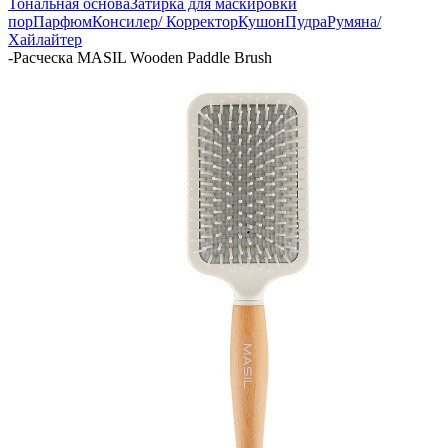
Тональная основа
Затирка для маскировки
пор
Парфюм
Консилер/ Корректор
Кушон
Пудра
Румяна/
Хайлайтер
-
Расческа MASIL Wooden Paddle Brush