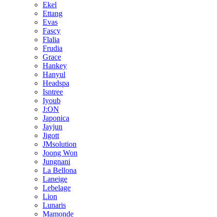
Ekel
Ettang
Evas
Fascy
Flalia
Frudia
Grace
Hankey
Hanyul
Headspa
Isntree
Iyoub
J:ON
Japonica
Jayjun
Jigott
JMsolution
Joong Won
Jungnani
La Bellona
Laneige
Lebelage
Lion
Lunaris
Mamonde