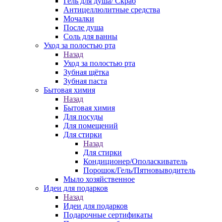
Гель для душа/ Скраб
Антицеллюлитные средства
Мочалки
После душа
Соль для ванны
Уход за полостью рта
Назад
Уход за полостью рта
Зубная щётка
Зубная паста
Бытовая химия
Назад
Бытовая химия
Для посуды
Для помещений
Для стирки
Назад
Для стирки
Кондиционер/Ополаскиватель
Порошок/Гель/Пятновыводитель
Мыло хозяйственное
Идеи для подарков
Назад
Идеи для подарков
Подарочные сертификаты