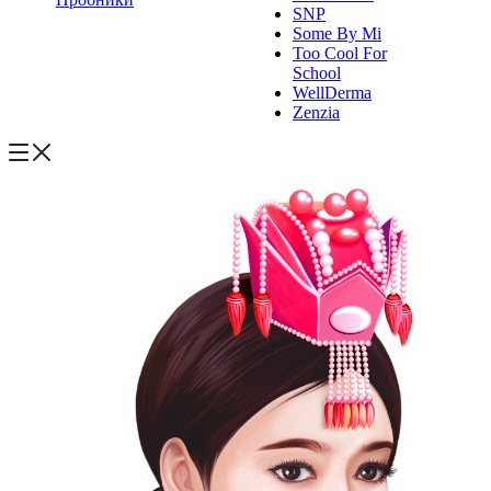
SNP
Some By Mi
Too Cool For
School
WellDerma
Zenzia