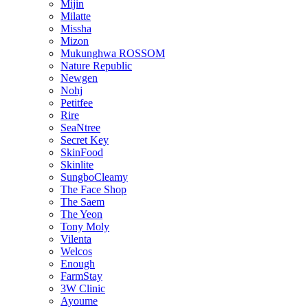
Mijin
Milatte
Missha
Mizon
Mukunghwa ROSSOM
Nature Republic
Newgen
Nohj
Petitfee
Rire
SeaNtree
Secret Key
SkinFood
Skinlite
SungboCleamy
The Face Shop
The Saem
The Yeon
Tony Moly
Vilenta
Welcos
Enough
FarmStay
3W Clinic
Ayoume