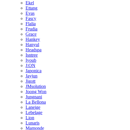
Ekel
Ettang
Evas
Fascy
Flalia
Frudia
Grace
Hankey
Hanyul
Headspa
Isntree
Iyoub
J:ON
Japonica
Jayjun
Jigott
JMsolution
Joong Won
Jungnani
La Bellona
Laneige
Lebelage
Lion
Lunaris
Mamonde