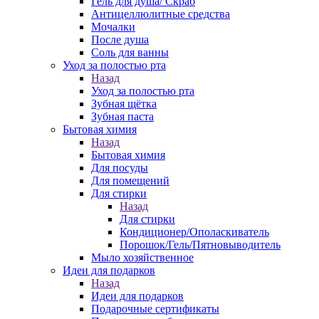
Гель для душа/ Скраб
Антицеллюлитные средства
Мочалки
После душа
Соль для ванны
Уход за полостью рта
Назад
Уход за полостью рта
Зубная щётка
Зубная паста
Бытовая химия
Назад
Бытовая химия
Для посуды
Для помещений
Для стирки
Назад
Для стирки
Кондиционер/Ополаскиватель
Порошок/Гель/Пятновыводитель
Мыло хозяйственное
Идеи для подарков
Назад
Идеи для подарков
Подарочные сертификаты