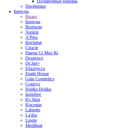
Подарочные наборы
Пробники
Бренды
Назад
Бренды
Berrisom
Anskin
A'Pieu
Baviphat
Ciracle
Daeng Gi Meo Ri
Deoproce
Dr.Jart+
Elizavecca
Etude House
Gain Cosmetics
Gotaiyo
Holika Holika
Innisfree
It's Skin
Kocostar
Labiotte
La'dor
Lioele
Mediheal