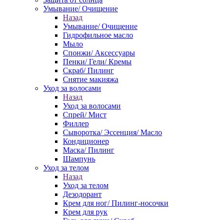
Умывание/ Очищение
Назад
Умывание/ Очищение
Гидрофильное масло
Мыло
Спонжи/ Аксессуары
Пенки/ Гели/ Кремы
Скраб/ Пилинг
Снятие макияжа
Уход за волосами
Назад
Уход за волосами
Спрей/ Мист
Филлер
Сыворотка/ Эссенция/ Масло
Кондиционер
Маска/ Пилинг
Шампунь
Уход за телом
Назад
Уход за телом
Дезодорант
Крем для ног/ Пилинг-носочки
Крем для рук