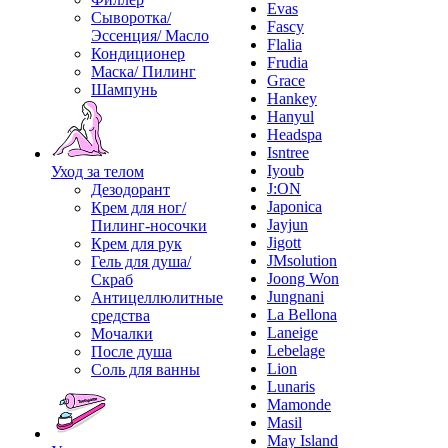
Evas
Сыворотка/
Fascy
Эссенция/ Масло
Flalia
Кондиционер
Frudia
Маска/ Пилинг
Grace
Шампунь
Hankey
Hanyul
Headspa
Isntree
Iyoub
Уход за телом
J:ON
Дезодорант
Japonica
Крем для ног/
Jayjun
Пилинг-носочки
Jigott
Крем для рук
JMsolution
Гель для душа/
Joong Won
Скраб
Jungnani
Антицеллюлитные
La Bellona
средства
Laneige
Мочалки
Lebelage
После душа
Lion
Соль для ванны
Lunaris
Mamonde
Masil
May Island