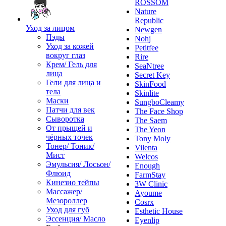
ROSSOM
Nature
Republic
Уход за лицом
Newgen
Пэды
Nohj
Уход за кожей
Petitfee
вокруг глаз
Rire
Крем/ Гель для
SeaNtree
лица
Secret Key
Гели для лица и
SkinFood
тела
Skinlite
Маски
SungboCleamy
Патчи для век
The Face Shop
Сыворотка
The Saem
От прыщей и
The Yeon
чёрных точек
Tony Moly
Тонер/ Тоник/
Vilenta
Мист
Welcos
Эмульсия/ Лосьон/
Enough
Флюид
FarmStay
Кинезио тейпы
3W Clinic
Массажер/
Ayoume
Мезороллер
Cosrx
Уход для губ
Esthetic House
Эссенция/ Масло
Eyenlip