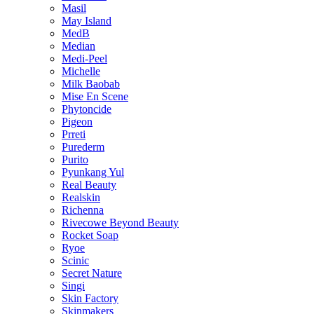
Masil
May Island
MedB
Median
Medi-Peel
Michelle
Milk Baobab
Mise En Scene
Phytoncide
Pigeon
Prreti
Purederm
Purito
Pyunkang Yul
Real Beauty
Realskin
Richenna
Rivecowe Beyond Beauty
Rocket Soap
Ryoe
Scinic
Secret Nature
Singi
Skin Factory
Skinmakers