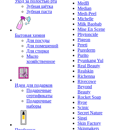
Уход за полостью рта
MedB
Зубная щётка
Median
Зубная паста
Medi-Peel
Michelle
Milk Baobab
Mise En Scene
Phytoncide
Бытовая химия
Pigeon
Для посуды
Prreti
Для помещений
Purederm
Для стирки
Purito
Мыло
Pyunkang Yul
хозяйственное
Real Beauty
Realskin
Richenna
Rivecowe
Идеи для подарков
Beyond
Подарочные
Beauty
сертификаты
Rocket Soap
Подарочные
Ryoe
наборы
Scinic
Secret Nature
Singi
Skin Factory
Skinmakers
Пробники