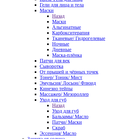
Гели для лица и тела
Маски
Назад
Маски
Альгинатные
Карбокситерапия
Тканевые/ Гидрогелевые
Ночные
Дневные
Маска-плёнка
Патчи для век
Сыворотка
От прыщей и чёрных точек
Тонер/ Тоник/ Мист
Эмульсия/ Лосьон/ Флюид
Кинезио тейпы
Массажер/ Мезороллер
Уход для губ
Назад
Уход для губ
Бальзамы/ Масло
Патчи/ Маски
Скраб
Эссенция/ Масло
Защита от солнца