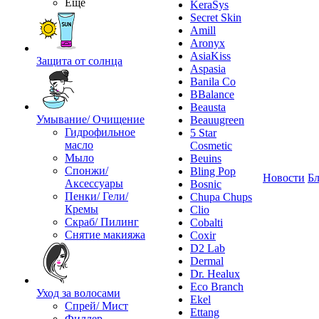
Ещё
KeraSys
Secret Skin
Amill
Aronyx
AsiaKiss
Защита от солнца
Aspasia
Banila Co
BBalance
Beausta
Умывание/ Очищение
Beauugreen
Гидрофильное
5 Star
масло
Cosmetic
Мыло
Beuins
Спонжи/
Bling Pop
Новости
Бл
Аксессуары
Bosnic
Пенки/ Гели/
Chupa Chups
Кремы
Clio
Скраб/ Пилинг
Cobalti
Снятие макияжа
Coxir
D2 Lab
Dermal
Dr. Healux
Eco Branch
Уход за волосами
Ekel
Спрей/ Мист
Ettang
Филлер