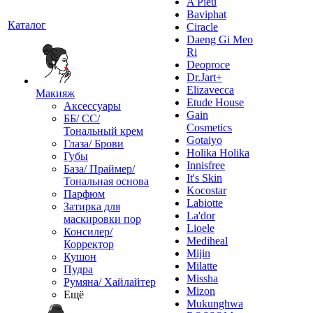
A'Pieu
Baviphat
Каталог
Ciracle
Daeng Gi Meo
Ri
Deoproce
Dr.Jart+
Elizavecca
Макияж
Etude House
Аксессуары
Gain
ББ/ СС/
Cosmetics
Тональный крем
Gotaiyo
Глаза/ Брови
Holika Holika
Губы
Innisfree
База/ Праймер/
It's Skin
Тональная основа
Kocostar
Парфюм
Labiotte
Затирка для
La'dor
маскировки пор
Lioele
Консилер/
Mediheal
Корректор
Mijin
Кушон
Milatte
Пудра
Missha
Румяна/ Хайлайтер
Mizon
Ещё
Mukunghwa