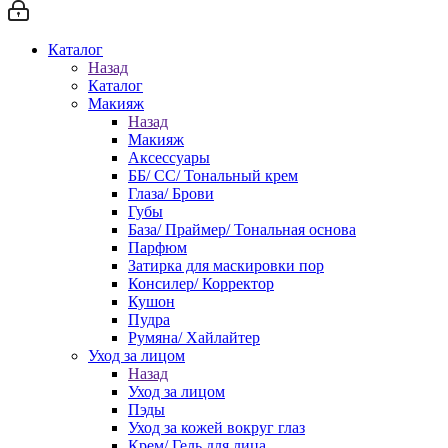
Каталог
Назад
Каталог
Макияж
Назад
Макияж
Аксессуары
ББ/ СС/ Тональный крем
Глаза/ Брови
Губы
База/ Праймер/ Тональная основа
Парфюм
Затирка для маскировки пор
Консилер/ Корректор
Кушон
Пудра
Румяна/ Хайлайтер
Уход за лицом
Назад
Уход за лицом
Пэды
Уход за кожей вокруг глаз
Крем/ Гель для лица