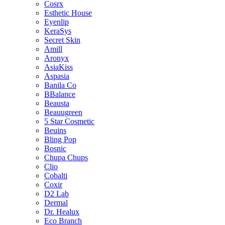
Cosrx
Esthetic House
Eyenlip
KeraSys
Secret Skin
Amill
Aronyx
AsiaKiss
Aspasia
Banila Co
BBalance
Beausta
Beauugreen
5 Star Cosmetic
Beuins
Bling Pop
Bosnic
Chupa Chups
Clio
Cobalti
Coxir
D2 Lab
Dermal
Dr. Healux
Eco Branch