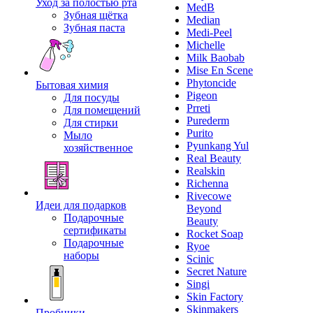
Уход за полостью рта
MedB
Зубная щётка
Median
Зубная паста
Medi-Peel
Michelle
Milk Baobab
Mise En Scene
Phytoncide
Бытовая химия
Pigeon
Для посуды
Prreti
Для помещений
Purederm
Для стирки
Purito
Мыло
Pyunkang Yul
хозяйственное
Real Beauty
Realskin
Richenna
Rivecowe
Идеи для подарков
Beyond
Подарочные
Beauty
сертификаты
Rocket Soap
Подарочные
Ryoe
наборы
Scinic
Secret Nature
Singi
Skin Factory
Skinmakers
Пробники