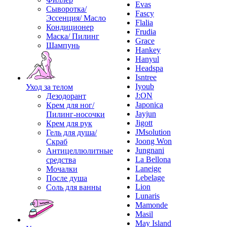
Evas
Сыворотка/
Fascy
Эссенция/ Масло
Flalia
Кондиционер
Frudia
Маска/ Пилинг
Grace
Шампунь
Hankey
Hanyul
Headspa
Isntree
Iyoub
Уход за телом
J:ON
Дезодорант
Japonica
Крем для ног/
Jayjun
Пилинг-носочки
Jigott
Крем для рук
JMsolution
Гель для душа/
Joong Won
Скраб
Jungnani
Антицеллюлитные
La Bellona
средства
Laneige
Мочалки
Lebelage
После душа
Lion
Соль для ванны
Lunaris
Mamonde
Masil
May Island