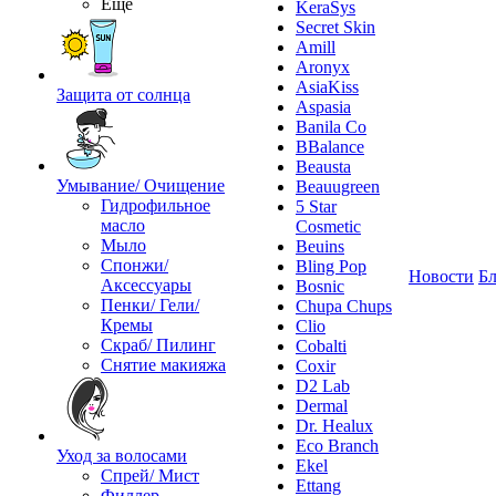
Ещё
KeraSys
Secret Skin
Amill
Aronyx
AsiaKiss
Защита от солнца
Aspasia
Banila Co
BBalance
Beausta
Умывание/ Очищение
Beauugreen
Гидрофильное
5 Star
масло
Cosmetic
Мыло
Beuins
Спонжи/
Bling Pop
Новости
Бл
Аксессуары
Bosnic
Пенки/ Гели/
Chupa Chups
Кремы
Clio
Скраб/ Пилинг
Cobalti
Снятие макияжа
Coxir
D2 Lab
Dermal
Dr. Healux
Eco Branch
Уход за волосами
Ekel
Спрей/ Мист
Ettang
Филлер