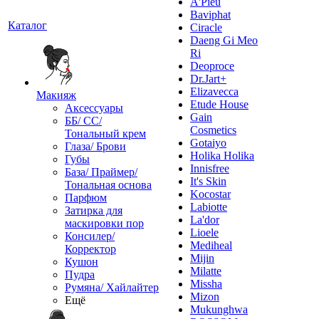
A'Pieu
Baviphat
Каталог
Ciracle
Daeng Gi Meo
Ri
Deoproce
Dr.Jart+
Elizavecca
Макияж
Etude House
Аксессуары
Gain
ББ/ СС/
Cosmetics
Тональный крем
Gotaiyo
Глаза/ Брови
Holika Holika
Губы
Innisfree
База/ Праймер/
It's Skin
Тональная основа
Kocostar
Парфюм
Labiotte
Затирка для
La'dor
маскировки пор
Lioele
Консилер/
Mediheal
Корректор
Mijin
Кушон
Milatte
Пудра
Missha
Румяна/ Хайлайтер
Mizon
Ещё
Mukunghwa