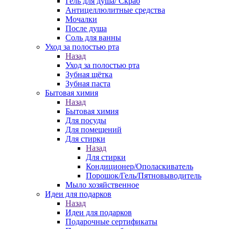
Гель для душа/ Скраб
Антицеллюлитные средства
Мочалки
После душа
Соль для ванны
Уход за полостью рта
Назад
Уход за полостью рта
Зубная щётка
Зубная паста
Бытовая химия
Назад
Бытовая химия
Для посуды
Для помещений
Для стирки
Назад
Для стирки
Кондиционер/Ополаскиватель
Порошок/Гель/Пятновыводитель
Мыло хозяйственное
Идеи для подарков
Назад
Идеи для подарков
Подарочные сертификаты