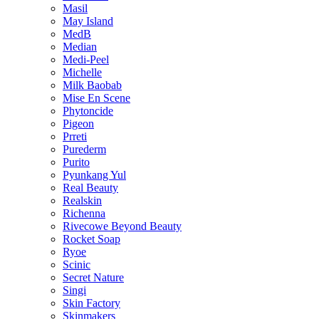
Masil
May Island
MedB
Median
Medi-Peel
Michelle
Milk Baobab
Mise En Scene
Phytoncide
Pigeon
Prreti
Purederm
Purito
Pyunkang Yul
Real Beauty
Realskin
Richenna
Rivecowe Beyond Beauty
Rocket Soap
Ryoe
Scinic
Secret Nature
Singi
Skin Factory
Skinmakers