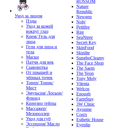
ROSSOM
Nature
Republic
Уход за лицом
Newgen
Пэды
Nohj
Уход за кожей
Petitfee
вокруг глаз
Rire
Крем/ Гель для
SeaNtree
лица
Secret Key
Гели для лица и
SkinFood
тела
Skinlite
Маски
SungboCleamy
Патчи для век
The Face Shop
Сыворотка
The Saem
От прыщей и
The Yeon
чёрных точек
Tony Moly
Тонер/ Тоник/
Vilenta
Мист
Welcos
Эмульсия/ Лосьон/
Enough
Флюид
FarmStay
Кинезио тейпы
3W Clinic
Массажер/
Ayoume
Мезороллер
Cosrx
Уход для губ
Esthetic House
Эссенция/ Масло
Eyenlip