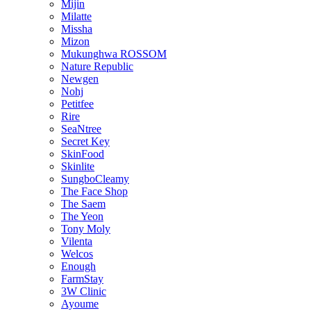
Mijin
Milatte
Missha
Mizon
Mukunghwa ROSSOM
Nature Republic
Newgen
Nohj
Petitfee
Rire
SeaNtree
Secret Key
SkinFood
Skinlite
SungboCleamy
The Face Shop
The Saem
The Yeon
Tony Moly
Vilenta
Welcos
Enough
FarmStay
3W Clinic
Ayoume