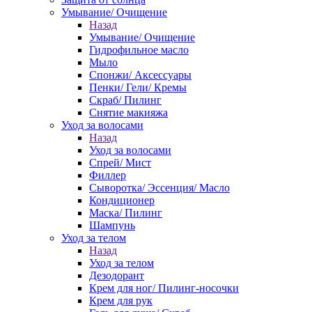
Умывание/ Очищение
Назад
Умывание/ Очищение
Гидрофильное масло
Мыло
Спонжи/ Аксессуары
Пенки/ Гели/ Кремы
Скраб/ Пилинг
Снятие макияжа
Уход за волосами
Назад
Уход за волосами
Спрей/ Мист
Филлер
Сыворотка/ Эссенция/ Масло
Кондиционер
Маска/ Пилинг
Шампунь
Уход за телом
Назад
Уход за телом
Дезодорант
Крем для ног/ Пилинг-носочки
Крем для рук