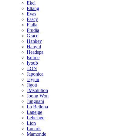
Ekel
Ettang
Evas
Fascy
Flalia
Frudia
Grace
Hankey
Hanyul
Headspa
Isntree
Iyoub
J:ON
Japonica
Jayjun
Jigott
JMsolution
Joong Won
Jungnani
La Bellona
Laneige
Lebelage
Lion
Lunaris
Mamonde