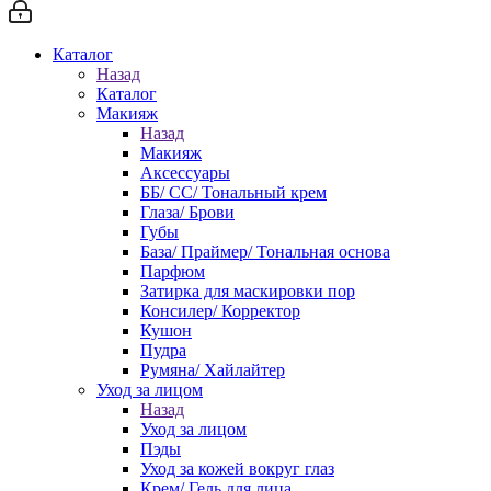
Каталог
Назад
Каталог
Макияж
Назад
Макияж
Аксессуары
ББ/ СС/ Тональный крем
Глаза/ Брови
Губы
База/ Праймер/ Тональная основа
Парфюм
Затирка для маскировки пор
Консилер/ Корректор
Кушон
Пудра
Румяна/ Хайлайтер
Уход за лицом
Назад
Уход за лицом
Пэды
Уход за кожей вокруг глаз
Крем/ Гель для лица