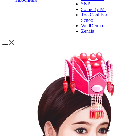
SNP
Some By Mi
Too Cool For
School
WellDerma
Zenzia