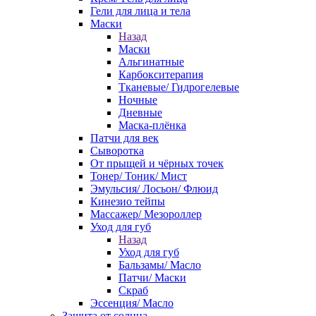
Гели для лица и тела
Маски
Назад
Маски
Альгинатные
Карбокситерапия
Тканевые/ Гидрогелевые
Ночные
Дневные
Маска-плёнка
Патчи для век
Сыворотка
От прыщей и чёрных точек
Тонер/ Тоник/ Мист
Эмульсия/ Лосьон/ Флюид
Кинезио тейпы
Массажер/ Мезороллер
Уход для губ
Назад
Уход для губ
Бальзамы/ Масло
Патчи/ Маски
Скраб
Эссенция/ Масло
Защита от солнца