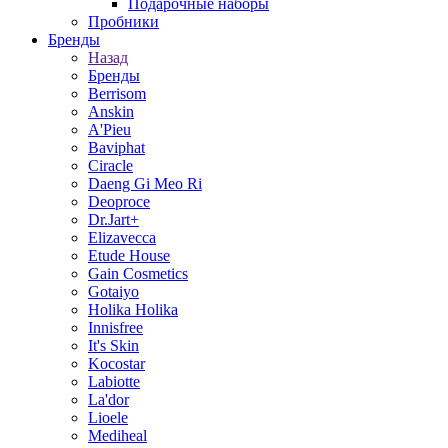
Подарочные наборы
Пробники
Бренды
Назад
Бренды
Berrisom
Anskin
A'Pieu
Baviphat
Ciracle
Daeng Gi Meo Ri
Deoproce
Dr.Jart+
Elizavecca
Etude House
Gain Cosmetics
Gotaiyo
Holika Holika
Innisfree
It's Skin
Kocostar
Labiotte
La'dor
Lioele
Mediheal