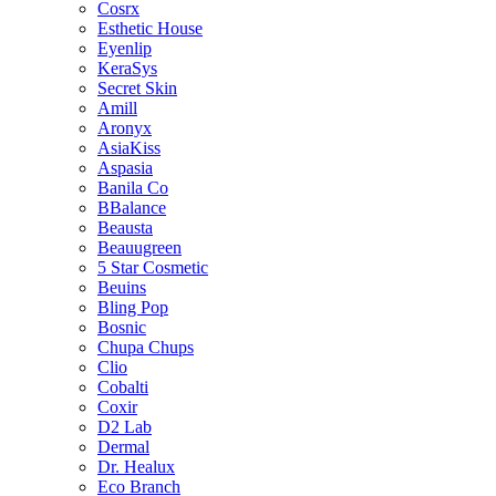
Cosrx
Esthetic House
Eyenlip
KeraSys
Secret Skin
Amill
Aronyx
AsiaKiss
Aspasia
Banila Co
BBalance
Beausta
Beauugreen
5 Star Cosmetic
Beuins
Bling Pop
Bosnic
Chupa Chups
Clio
Cobalti
Coxir
D2 Lab
Dermal
Dr. Healux
Eco Branch