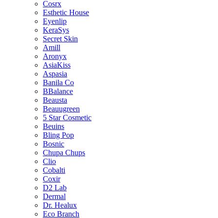
Cosrx
Esthetic House
Eyenlip
KeraSys
Secret Skin
Amill
Aronyx
AsiaKiss
Aspasia
Banila Co
BBalance
Beausta
Beauugreen
5 Star Cosmetic
Beuins
Bling Pop
Bosnic
Chupa Chups
Clio
Cobalti
Coxir
D2 Lab
Dermal
Dr. Healux
Eco Branch