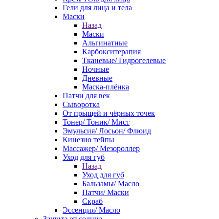
Гели для лица и тела
Маски
Назад
Маски
Альгинатные
Карбокситерапия
Тканевые/ Гидрогелевые
Ночные
Дневные
Маска-плёнка
Патчи для век
Сыворотка
От прыщей и чёрных точек
Тонер/ Тоник/ Мист
Эмульсия/ Лосьон/ Флюид
Кинезио тейпы
Массажер/ Мезороллер
Уход для губ
Назад
Уход для губ
Бальзамы/ Масло
Патчи/ Маски
Скраб
Эссенция/ Масло
Защита от солнца