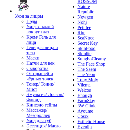
ROSSOM
Nature
Republic
Уход за лицом
Newgen
Пэды
Nohj
Уход за кожей
Petitfee
вокруг глаз
Rire
Крем/ Гель для
SeaNtree
лица
Secret Key
Гели для лица и
SkinFood
тела
Skinlite
Маски
SungboCleamy
Патчи для век
The Face Shop
Сыворотка
The Saem
От прыщей и
The Yeon
чёрных точек
Tony Moly
Тонер/ Тоник/
Vilenta
Мист
Welcos
Эмульсия/ Лосьон/
Enough
Флюид
FarmStay
Кинезио тейпы
3W Clinic
Массажер/
Ayoume
Мезороллер
Cosrx
Уход для губ
Esthetic House
Эссенция/ Масло
Eyenlip