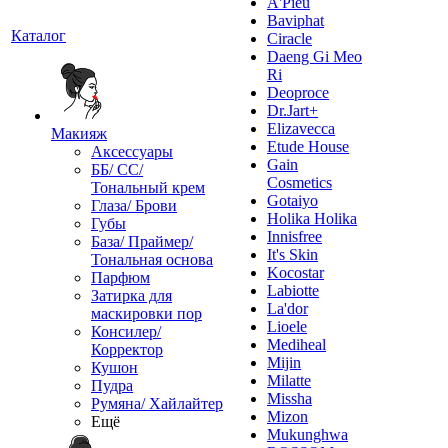
A'Pieu
Baviphat
Каталог
Ciracle
Daeng Gi Meo
Ri
Deoproce
Dr.Jart+
Elizavecca
Макияж
Etude House
Аксессуары
Gain
ББ/ СС/
Cosmetics
Тональный крем
Gotaiyo
Глаза/ Брови
Holika Holika
Губы
Innisfree
База/ Праймер/
It's Skin
Тональная основа
Kocostar
Парфюм
Labiotte
Затирка для
La'dor
маскировки пор
Lioele
Консилер/
Mediheal
Корректор
Mijin
Кушон
Milatte
Пудра
Missha
Румяна/ Хайлайтер
Mizon
Ещё
Mukunghwa