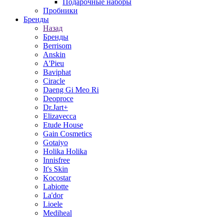
Подарочные наборы
Пробники
Бренды
Назад
Бренды
Berrisom
Anskin
A'Pieu
Baviphat
Ciracle
Daeng Gi Meo Ri
Deoproce
Dr.Jart+
Elizavecca
Etude House
Gain Cosmetics
Gotaiyo
Holika Holika
Innisfree
It's Skin
Kocostar
Labiotte
La'dor
Lioele
Mediheal