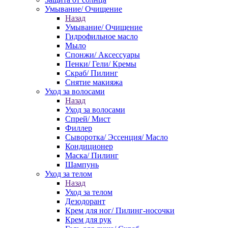
Умывание/ Очищение
Назад
Умывание/ Очищение
Гидрофильное масло
Мыло
Спонжи/ Аксессуары
Пенки/ Гели/ Кремы
Скраб/ Пилинг
Снятие макияжа
Уход за волосами
Назад
Уход за волосами
Спрей/ Мист
Филлер
Сыворотка/ Эссенция/ Масло
Кондиционер
Маска/ Пилинг
Шампунь
Уход за телом
Назад
Уход за телом
Дезодорант
Крем для ног/ Пилинг-носочки
Крем для рук