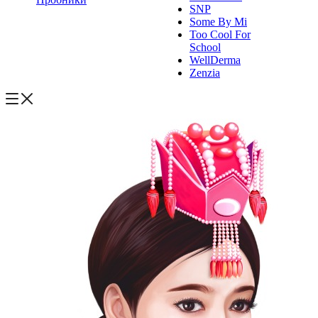
SNP
Some By Mi
Too Cool For
School
WellDerma
Zenzia