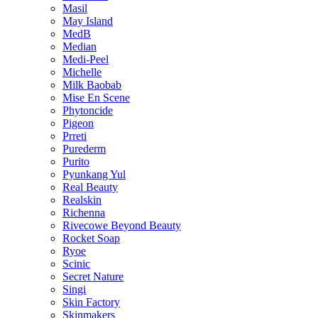
Masil
May Island
MedB
Median
Medi-Peel
Michelle
Milk Baobab
Mise En Scene
Phytoncide
Pigeon
Prreti
Purederm
Purito
Pyunkang Yul
Real Beauty
Realskin
Richenna
Rivecowe Beyond Beauty
Rocket Soap
Ryoe
Scinic
Secret Nature
Singi
Skin Factory
Skinmakers