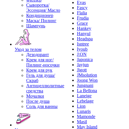
Evas
Сыворотка/
Fascy
Эссенция/ Масло
Flalia
Кондиционер
Frudia
Маска/ Пилинг
Grace
Шампунь
Hankey
Hanyul
Headspa
Isntree
Iyoub
Уход за телом
J:ON
Дезодорант
Japonica
Крем для ног/
Jayjun
Пилинг-носочки
Jigott
Крем для рук
JMsolution
Гель для душа/
Joong Won
Скраб
Jungnani
Антицеллюлитные
La Bellona
средства
Laneige
Мочалки
Lebelage
После душа
Lion
Соль для ванны
Lunaris
Mamonde
Masil
May Island