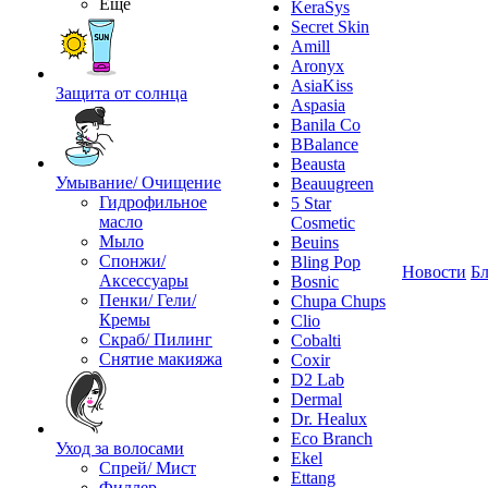
Ещё
KeraSys
Secret Skin
Amill
Aronyx
AsiaKiss
Защита от солнца
Aspasia
Banila Co
BBalance
Beausta
Умывание/ Очищение
Beauugreen
Гидрофильное
5 Star
масло
Cosmetic
Мыло
Beuins
Спонжи/
Bling Pop
Новости
Бл
Аксессуары
Bosnic
Пенки/ Гели/
Chupa Chups
Кремы
Clio
Скраб/ Пилинг
Cobalti
Снятие макияжа
Coxir
D2 Lab
Dermal
Dr. Healux
Eco Branch
Уход за волосами
Ekel
Спрей/ Мист
Ettang
Филлер