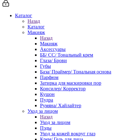
Каталог
Назад
Каталог
Макияж
Назад
Макияж
Аксессуары
ББ/ СС/ Тональный крем
Глаза/ Брови
Губы
База/ Праймер/ Тональная основа
Парфюм
Затирка для маскировки пор
Консилер/ Корректор
Кушон
Пудра
Румяна/ Хайлайтер
Уход за лицом
Назад
Уход за лицом
Пэды
Уход за кожей вокруг глаз
Крем/ Гель для лица