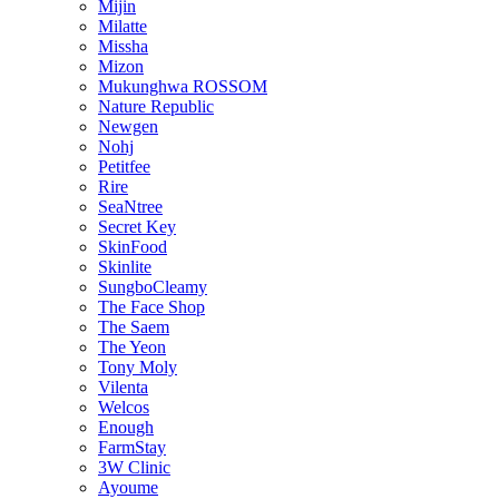
Mijin
Milatte
Missha
Mizon
Mukunghwa ROSSOM
Nature Republic
Newgen
Nohj
Petitfee
Rire
SeaNtree
Secret Key
SkinFood
Skinlite
SungboCleamy
The Face Shop
The Saem
The Yeon
Tony Moly
Vilenta
Welcos
Enough
FarmStay
3W Clinic
Ayoume