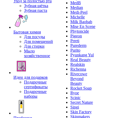
Уход за полостью рта
MedB
Зубная щётка
Median
Зубная паста
Medi-Peel
Michelle
Milk Baobab
Mise En Scene
Phytoncide
Бытовая химия
Pigeon
Для посуды
Prreti
Для помещений
Purederm
Для стирки
Purito
Мыло
Pyunkang Yul
хозяйственное
Real Beauty
Realskin
Richenna
Rivecowe
Идеи для подарков
Beyond
Подарочные
Beauty
сертификаты
Rocket Soap
Подарочные
Ryoe
наборы
Scinic
Secret Nature
Singi
Skin Factory
Skinmakers
Пробники