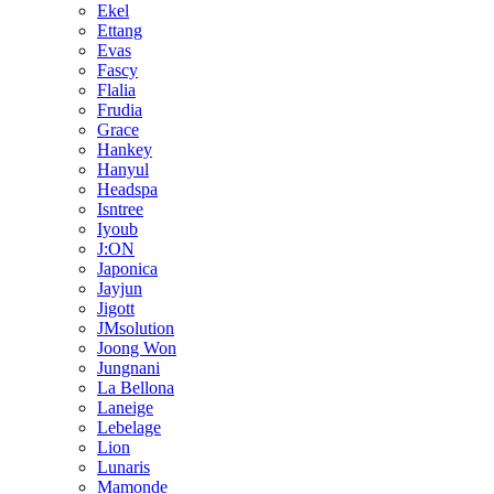
Ekel
Ettang
Evas
Fascy
Flalia
Frudia
Grace
Hankey
Hanyul
Headspa
Isntree
Iyoub
J:ON
Japonica
Jayjun
Jigott
JMsolution
Joong Won
Jungnani
La Bellona
Laneige
Lebelage
Lion
Lunaris
Mamonde