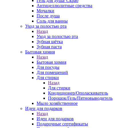
Гель для душа/ Скраб
Антицеллюлитные средства
Мочалки
После душа
Соль для ванны
Уход за полостью рта
Назад
Уход за полостью рта
Зубная щётка
Зубная паста
Бытовая химия
Назад
Бытовая химия
Для посуды
Для помещений
Для стирки
Назад
Для стирки
Кондиционер/Ополаскиватель
Порошок/Гель/Пятновыводитель
Мыло хозяйственное
Идеи для подарков
Назад
Идеи для подарков
Подарочные сертификаты