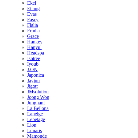
Ekel
Ettang
Evas
Fascy
Flalia
Frudia
Grace
Hankey
Hanyul
Headspa
Isntree
Iyoub
J:ON
Japonica
Jayjun
Jigott
JMsolution
Joong Won
Jungnani
La Bellona
Laneige
Lebelage
Lion
Lunaris
Mamonde