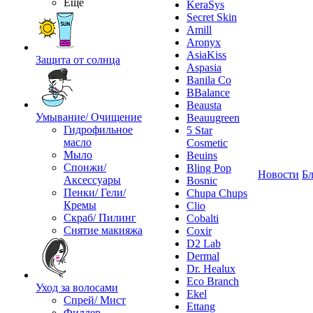
Ещё
KeraSys
Secret Skin
Amill
Aronyx
AsiaKiss
Защита от солнца
Aspasia
Banila Co
BBalance
Beausta
Умывание/ Очищение
Beauugreen
Гидрофильное
5 Star
масло
Cosmetic
Мыло
Beuins
Спонжи/
Bling Pop
Новости
Бл
Аксессуары
Bosnic
Пенки/ Гели/
Chupa Chups
Кремы
Clio
Скраб/ Пилинг
Cobalti
Снятие макияжа
Coxir
D2 Lab
Dermal
Dr. Healux
Eco Branch
Уход за волосами
Ekel
Спрей/ Мист
Ettang
Филлер