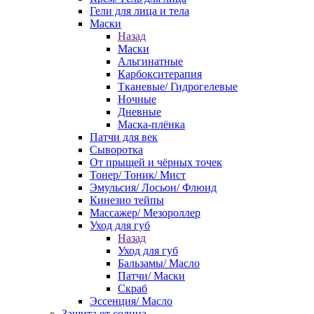
Гели для лица и тела
Маски
Назад
Маски
Альгинатные
Карбокситерапия
Тканевые/ Гидрогелевые
Ночные
Дневные
Маска-плёнка
Патчи для век
Сыворотка
От прыщей и чёрных точек
Тонер/ Тоник/ Мист
Эмульсия/ Лосьон/ Флюид
Кинезио тейпы
Массажер/ Мезороллер
Уход для губ
Назад
Уход для губ
Бальзамы/ Масло
Патчи/ Маски
Скраб
Эссенция/ Масло
Защита от солнца