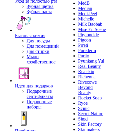
Уход за полостью рта
MedB
Зубная щётка
Median
Зубная паста
Medi-Peel
Michelle
Milk Baobab
Mise En Scene
Phytoncide
Бытовая химия
Pigeon
Для посуды
Prreti
Для помещений
Purederm
Для стирки
Purito
Мыло
Pyunkang Yul
хозяйственное
Real Beauty
Realskin
Richenna
Rivecowe
Идеи для подарков
Beyond
Подарочные
Beauty
сертификаты
Rocket Soap
Подарочные
Ryoe
наборы
Scinic
Secret Nature
Singi
Skin Factory
Skinmakers
Пробники