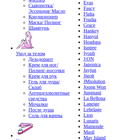
Evas
Сыворотка/
Fascy
Эссенция/ Масло
Flalia
Кондиционер
Frudia
Маска/ Пилинг
Grace
Шампунь
Hankey
Hanyul
Headspa
Isntree
Iyoub
Уход за телом
J:ON
Дезодорант
Japonica
Крем для ног/
Jayjun
Пилинг-носочки
Jigott
Крем для рук
JMsolution
Гель для душа/
Joong Won
Скраб
Jungnani
Антицеллюлитные
La Bellona
средства
Laneige
Мочалки
Lebelage
После душа
Lion
Соль для ванны
Lunaris
Mamonde
Masil
May Island