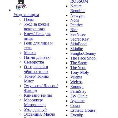
ROSSOM
Nature
Republic
Уход за лицом
Newgen
Пэды
Nohj
Уход за кожей
Petitfee
вокруг глаз
Rire
Крем/ Гель для
SeaNtree
лица
Secret Key
Гели для лица и
SkinFood
тела
Skinlite
Маски
SungboCleamy
Патчи для век
The Face Shop
Сыворотка
The Saem
От прыщей и
The Yeon
чёрных точек
Tony Moly
Тонер/ Тоник/
Vilenta
Мист
Welcos
Эмульсия/ Лосьон/
Enough
Флюид
FarmStay
Кинезио тейпы
3W Clinic
Массажер/
Ayoume
Мезороллер
Cosrx
Уход для губ
Esthetic House
Эссенция/ Масло
Eyenlip