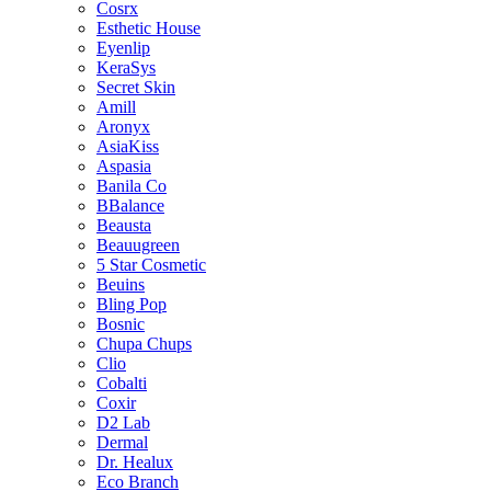
Cosrx
Esthetic House
Eyenlip
KeraSys
Secret Skin
Amill
Aronyx
AsiaKiss
Aspasia
Banila Co
BBalance
Beausta
Beauugreen
5 Star Cosmetic
Beuins
Bling Pop
Bosnic
Chupa Chups
Clio
Cobalti
Coxir
D2 Lab
Dermal
Dr. Healux
Eco Branch