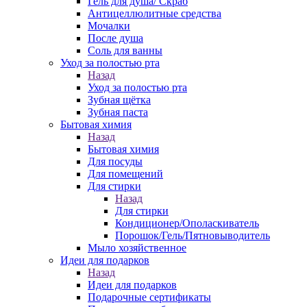
Гель для душа/ Скраб
Антицеллюлитные средства
Мочалки
После душа
Соль для ванны
Уход за полостью рта
Назад
Уход за полостью рта
Зубная щётка
Зубная паста
Бытовая химия
Назад
Бытовая химия
Для посуды
Для помещений
Для стирки
Назад
Для стирки
Кондиционер/Ополаскиватель
Порошок/Гель/Пятновыводитель
Мыло хозяйственное
Идеи для подарков
Назад
Идеи для подарков
Подарочные сертификаты