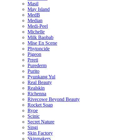
Masil
May Island
MedB
Median
Medi-Peel
Michelle
Milk Baobab
Mise En Scene
Phytoncide
Pigeon
Prreti
Purederm
Purito
Pyunkang Yul
Real Beauty
Realskin
Richenna
Rivecowe Beyond Beauty
Rocket Soap
Ryoe
Scinic
Secret Nature
Singi
Skin Factory
Skinmakers