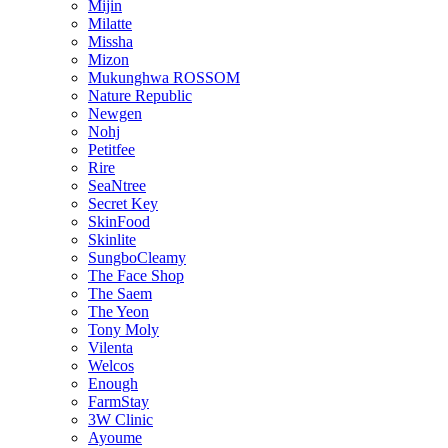
Mijin
Milatte
Missha
Mizon
Mukunghwa ROSSOM
Nature Republic
Newgen
Nohj
Petitfee
Rire
SeaNtree
Secret Key
SkinFood
Skinlite
SungboCleamy
The Face Shop
The Saem
The Yeon
Tony Moly
Vilenta
Welcos
Enough
FarmStay
3W Clinic
Ayoume