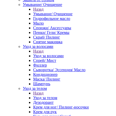
Умывание/ Очищение
Назад
Умывание/ Очищение
Гидрофильное масло
Мыло
Спонжи/ Аксессуары
Пенки/ Гели/ Кремы
Скраб/ Пилинг
Снятие макияжа
Уход за волосами
Назад
Уход за волосами
Спрей/ Мист
Филлер
Сыворотка/ Эссенция/ Масло
Кондиционер
Маска/ Пилинг
Шампунь
Уход за телом
Назад
Уход за телом
Дезодорант
Крем для ног/ Пилинг-носочки
Крем для рук