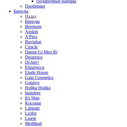
Подарочные наборы
Пробники
Бренды
Назад
Бренды
Berrisom
Anskin
A'Pieu
Baviphat
Ciracle
Daeng Gi Meo Ri
Deoproce
Dr.Jart+
Elizavecca
Etude House
Gain Cosmetics
Gotaiyo
Holika Holika
Innisfree
It's Skin
Kocostar
Labiotte
La'dor
Lioele
Mediheal