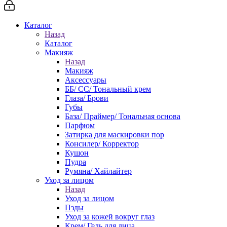
Каталог
Назад
Каталог
Макияж
Назад
Макияж
Аксессуары
ББ/ СС/ Тональный крем
Глаза/ Брови
Губы
База/ Праймер/ Тональная основа
Парфюм
Затирка для маскировки пор
Консилер/ Корректор
Кушон
Пудра
Румяна/ Хайлайтер
Уход за лицом
Назад
Уход за лицом
Пэды
Уход за кожей вокруг глаз
Крем/ Гель для лица