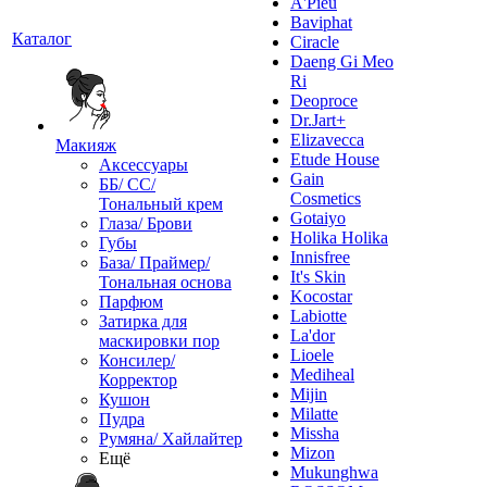
A'Pieu
Baviphat
Каталог
Ciracle
Daeng Gi Meo
Ri
Deoproce
Dr.Jart+
Elizavecca
Макияж
Etude House
Аксессуары
Gain
ББ/ СС/
Cosmetics
Тональный крем
Gotaiyo
Глаза/ Брови
Holika Holika
Губы
Innisfree
База/ Праймер/
It's Skin
Тональная основа
Kocostar
Парфюм
Labiotte
Затирка для
La'dor
маскировки пор
Lioele
Консилер/
Mediheal
Корректор
Mijin
Кушон
Milatte
Пудра
Missha
Румяна/ Хайлайтер
Mizon
Ещё
Mukunghwa