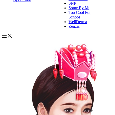
SNP
Some By Mi
Too Cool For
School
WellDerma
Zenzia