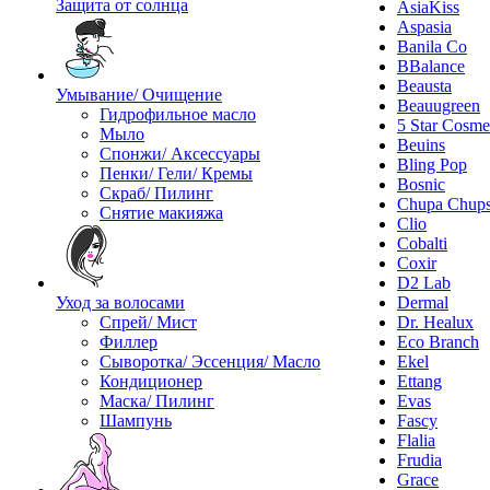
Защита от солнца
AsiaKiss
Aspasia
Banila Co
BBalance
Beausta
Умывание/ Очищение
Beauugreen
Гидрофильное масло
5 Star Cosme
Мыло
Beuins
Спонжи/ Аксессуары
Bling Pop
Пенки/ Гели/ Кремы
Bosnic
Скраб/ Пилинг
Chupa Chup
Снятие макияжа
Clio
Cobalti
Coxir
D2 Lab
Уход за волосами
Dermal
Спрей/ Мист
Dr. Healux
Филлер
Eco Branch
Сыворотка/ Эссенция/ Масло
Ekel
Кондиционер
Ettang
Маска/ Пилинг
Evas
Шампунь
Fascy
Flalia
Frudia
Grace