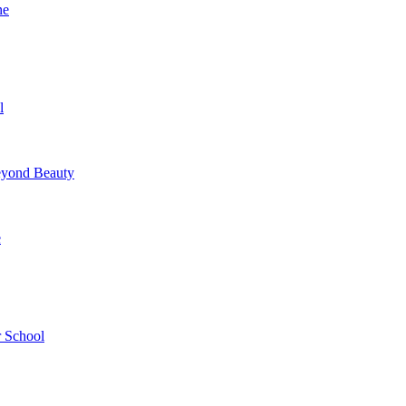
ne
l
yond Beauty
e
 School