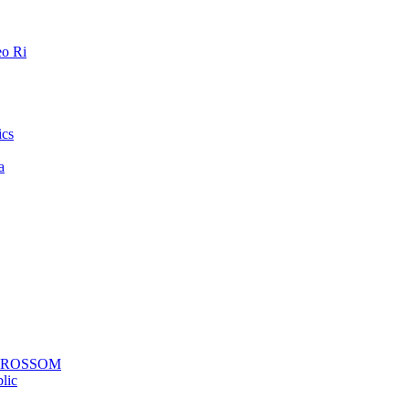
o Ri
ics
a
a ROSSOM
lic