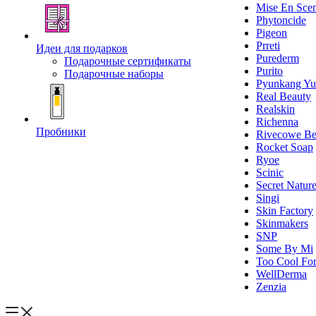
Mise En Sce
Phytoncide
Pigeon
Prreti
Идеи для подарков
Purederm
Подарочные сертификаты
Purito
Подарочные наборы
Pyunkang Yu
Real Beauty
Realskin
Richenna
Пробники
Rivecowe Be
Rocket Soap
Ryoe
Scinic
Secret Natur
Singi
Skin Factory
Skinmakers
SNP
Some By Mi
Too Cool For
WellDerma
Zenzia