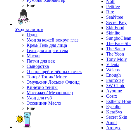
Румяна/ Хайлайтер
Nohj
Ещё
Petitfee
Rire
SeaNtree
Secret Key
SkinFood
Уход за лицом
Skinlite
Пэды
SungboClea
Уход за кожей вокруг глаз
The Face Sh
Крем/ Гель для лица
The Saem
Гели для лица и тела
The Yeon
Маски
Tony Moly
Патчи для век
Vilenta
Сыворотка
Welcos
От прыщей и чёрных точек
Enough
Тонер/ Тоник/ Мист
FarmStay
Эмульсия/ Лосьон/ Флюид
3W Clinic
Кинезио тейпы
Ayoume
Массажер/ Мезороллер
Cosrx
Уход для губ
Esthetic Hou
Эссенция/ Масло
Eyenlip
Ещё
KeraSys
Secret Skin
Amill
Aronyx