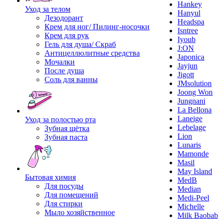
Hankey
Уход за телом
Hanyul
Дезодорант
Headspa
Крем для ног/ Пилинг-носочки
Isntree
Крем для рук
Iyoub
Гель для душа/ Скраб
J:ON
Антицеллюлитные средства
Japonica
Мочалки
Jayjun
После душа
Jigott
Соль для ванны
JMsolution
Joong Won
Jungnani
La Bellona
Laneige
Уход за полостью рта
Lebelage
Зубная щётка
Lion
Зубная паста
Lunaris
Mamonde
Masil
May Island
Бытовая химия
MedB
Для посуды
Median
Для помещений
Medi-Peel
Для стирки
Michelle
Мыло хозяйственное
Milk Baobab