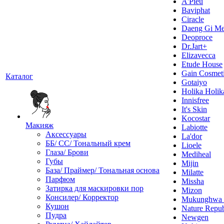
A'Pieu
Baviphat
Ciracle
Daeng Gi Me
Deoproce
Dr.Jart+
Elizavecca
Etude House
Gain Cosmet
Каталог
Gotaiyo
Holika Holik
Innisfree
It's Skin
Kocostar
Макияж
Labiotte
Аксессуары
La'dor
ББ/ СС/ Тональный крем
Lioele
Глаза/ Брови
Mediheal
Губы
Mijin
База/ Праймер/ Тональная основа
Milatte
Парфюм
Missha
Затирка для маскировки пор
Mizon
Консилер/ Корректор
Mukunghw
Кушон
Nature Repub
Пудра
Newgen