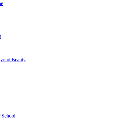
ne
l
yond Beauty
e
 School