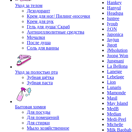
Hankey
Уход за телом
Hanyul
Дезодорант
Headspa
Крем для ног/ Пилинг-носочки
Isntree
Крем для рук
Iyoub
Гель для душа/ Скраб
J:ON
Антицеллюлитные средства
Japonica
Мочалки
Jayjun
После душа
Jigott
Соль для ванны
JMsolution
Joong Won
Jungnani
La Bellona
Laneige
Уход за полостью рта
Lebelage
Зубная щётка
Lion
Зубная паста
Lunaris
Mamonde
Masil
May Island
Бытовая химия
MedB
Для посуды
Median
Для помещений
Medi-Peel
Для стирки
Michelle
Мыло хозяйственное
Milk Baobab