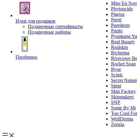
Mise En Sce
Phytoncide
Pigeon
Prreti
Идеи для подарков
Purederm
Подарочные сертификаты
Purito
Подарочные наборы
Pyunkang Yu
Real Beauty
Realskin
Richenna
Пробники
Rivecowe Be
Rocket Soap
Ryoe
Scinic
Secret Natur
Singi
Skin Factory
Skinmakers
SNP
Some By Mi
Too Cool For
WellDerma
Zenzia