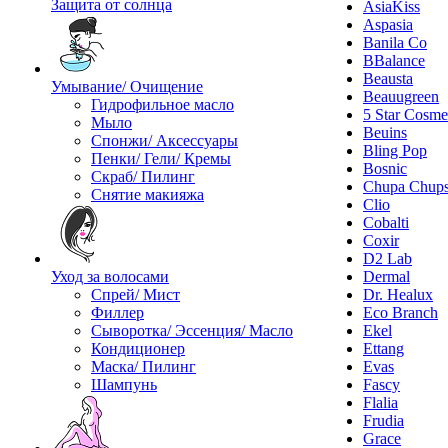
Защита от солнца
AsiaKiss
Aspasia
Banila Co
BBalance
Beausta
Умывание/ Очищение
Beauugreen
Гидрофильное масло
5 Star Cosme
Мыло
Beuins
Спонжи/ Аксессуары
Bling Pop
Пенки/ Гели/ Кремы
Bosnic
Скраб/ Пилинг
Chupa Chup
Снятие макияжа
Clio
Cobalti
Coxir
D2 Lab
Уход за волосами
Dermal
Спрей/ Мист
Dr. Healux
Филлер
Eco Branch
Сыворотка/ Эссенция/ Масло
Ekel
Кондиционер
Ettang
Маска/ Пилинг
Evas
Шампунь
Fascy
Flalia
Frudia
Grace