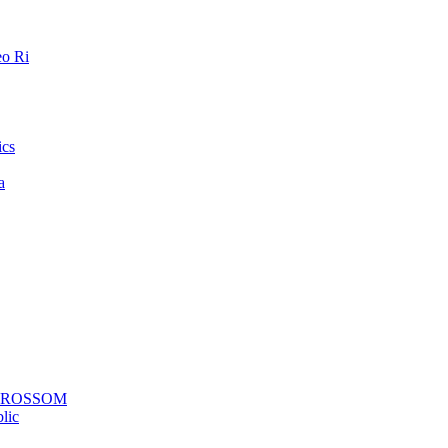
o Ri
ics
a
a ROSSOM
lic