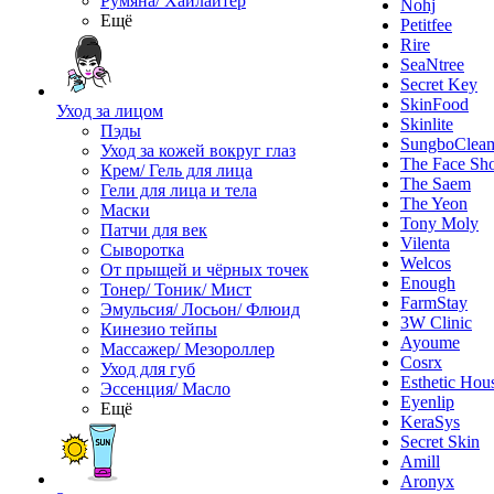
Румяна/ Хайлайтер
Nohj
Ещё
Petitfee
Rire
SeaNtree
Secret Key
SkinFood
Уход за лицом
Skinlite
Пэды
SungboClea
Уход за кожей вокруг глаз
The Face Sh
Крем/ Гель для лица
The Saem
Гели для лица и тела
The Yeon
Маски
Tony Moly
Патчи для век
Vilenta
Сыворотка
Welcos
От прыщей и чёрных точек
Enough
Тонер/ Тоник/ Мист
FarmStay
Эмульсия/ Лосьон/ Флюид
3W Clinic
Кинезио тейпы
Ayoume
Массажер/ Мезороллер
Cosrx
Уход для губ
Esthetic Hou
Эссенция/ Масло
Eyenlip
Ещё
KeraSys
Secret Skin
Amill
Aronyx