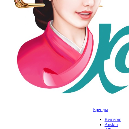
Бренды
Berrisom
Anskin