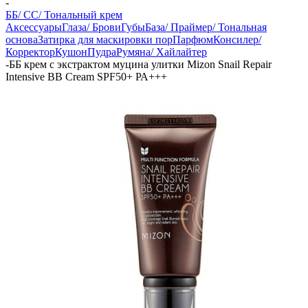
-
ББ/ СС/ Тональный крем
Аксессуары
Глаза/ Брови
Губы
База/ Праймер/ Тональная
основа
Затирка для маскировки пор
Парфюм
Консилер/
Корректор
Кушон
Пудра
Румяна/ Хайлайтер
-
ББ крем с экстрактом муцина улитки Mizon Snail Repair
Intensive BB Cream SPF50+ РА+++