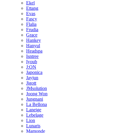
Ekel
Ettang
Evas
Fascy
Flalia
Frudia
Grace
Hankey
Hanyul
Headspa
Isntree
Iyoub
J:ON
Japonica
Jayjun
Jigott
JMsolution
Joong Won
Jungnani
La Bellona
Laneige
Lebelage
Lion
Lunaris
Mamonde