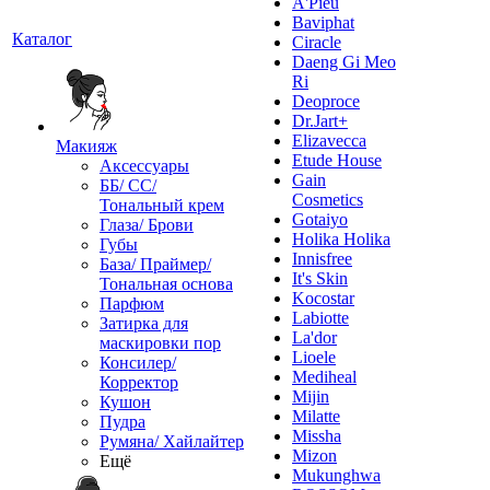
A'Pieu
Baviphat
Каталог
Ciracle
Daeng Gi Meo
Ri
Deoproce
Dr.Jart+
Elizavecca
Макияж
Etude House
Аксессуары
Gain
ББ/ СС/
Cosmetics
Тональный крем
Gotaiyo
Глаза/ Брови
Holika Holika
Губы
Innisfree
База/ Праймер/
It's Skin
Тональная основа
Kocostar
Парфюм
Labiotte
Затирка для
La'dor
маскировки пор
Lioele
Консилер/
Mediheal
Корректор
Mijin
Кушон
Milatte
Пудра
Missha
Румяна/ Хайлайтер
Mizon
Ещё
Mukunghwa