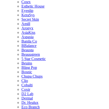
Cosrx
Esthetic House
Eyenlip
KeraSys
Secret Skin
Amill
Aronyx
AsiaKiss
Aspasia
Banila Co
BBalance
Beausta
Beauugreen
5 Star Cosmetic
Beuins
Bling Pop
Bosnic
Chupa Chups
Clio
Cobalti
Coxir
D2 Lab
Dermal
Dr. Healux
Eco Branch