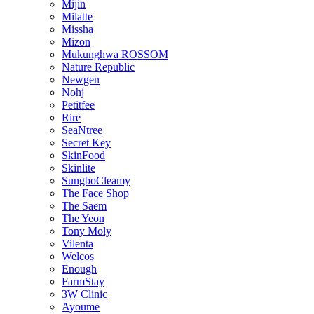
Mijin
Milatte
Missha
Mizon
Mukunghwa ROSSOM
Nature Republic
Newgen
Nohj
Petitfee
Rire
SeaNtree
Secret Key
SkinFood
Skinlite
SungboCleamy
The Face Shop
The Saem
The Yeon
Tony Moly
Vilenta
Welcos
Enough
FarmStay
3W Clinic
Ayoume