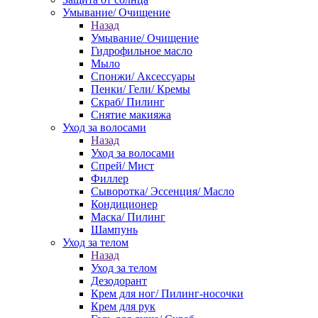
Умывание/ Очищение
Назад
Умывание/ Очищение
Гидрофильное масло
Мыло
Спонжи/ Аксессуары
Пенки/ Гели/ Кремы
Скраб/ Пилинг
Снятие макияжа
Уход за волосами
Назад
Уход за волосами
Спрей/ Мист
Филлер
Сыворотка/ Эссенция/ Масло
Кондиционер
Маска/ Пилинг
Шампунь
Уход за телом
Назад
Уход за телом
Дезодорант
Крем для ног/ Пилинг-носочки
Крем для рук