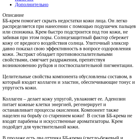
Дополнительно
Описание
ББ-крем помогает скрыть недостатки кожи лица. Он легко
распределяется при нанесении с помощью подушечек пальцев
или спонжика. Крем быстро подстроится под тон кожи, не
забивая при этом поры. Солнцезащитный фактор сбережет
кожу от вредного воздействия солнца. Улиточный эликсир
давно показал свою эффективность в вопросе оздоровления
кожи. Экстракт обладает противовоспалительными
свойствами, смягчает раздражения, препятствуя
возникновению рубцов и поствоспалительной пигментации.
Целительные свойства компонента обусловлены составом, в
который входит коллаген и эластин, обеспечивающие тонус и
упругость кожи.
Коллаген – делает кожу упругой, увлажняет ее. Аденозин
питает кожные клетки энергией, регенерирует и
останавливает процессы окисления. Компонент также
нацелен на борьбу со старением кожи! В состав ББ-крема не
входят парабены и искусственные ароматизаторы. Крем
подойдет для чувствительной кожи.
В продаже есть два оттенка ББ-крема (светло-бежевый и