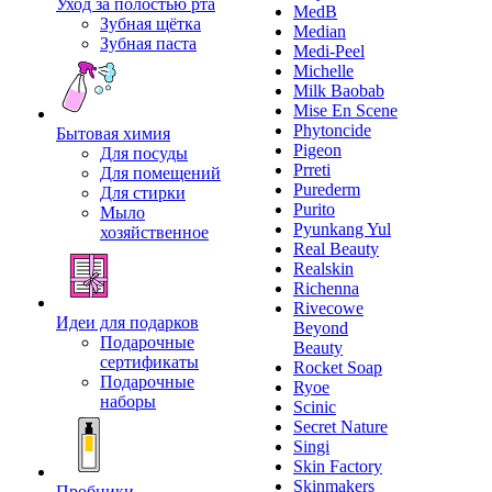
Уход за полостью рта
MedB
Зубная щётка
Median
Зубная паста
Medi-Peel
Michelle
Milk Baobab
Mise En Scene
Phytoncide
Бытовая химия
Pigeon
Для посуды
Prreti
Для помещений
Purederm
Для стирки
Purito
Мыло
Pyunkang Yul
хозяйственное
Real Beauty
Realskin
Richenna
Rivecowe
Идеи для подарков
Beyond
Подарочные
Beauty
сертификаты
Rocket Soap
Подарочные
Ryoe
наборы
Scinic
Secret Nature
Singi
Skin Factory
Skinmakers
Пробники