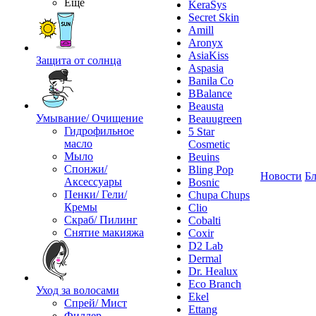
Ещё
KeraSys
Secret Skin
Amill
Aronyx
AsiaKiss
Защита от солнца
Aspasia
Banila Co
BBalance
Beausta
Умывание/ Очищение
Beauugreen
Гидрофильное
5 Star
масло
Cosmetic
Мыло
Beuins
Спонжи/
Bling Pop
Новости
Бл
Аксессуары
Bosnic
Пенки/ Гели/
Chupa Chups
Кремы
Clio
Скраб/ Пилинг
Cobalti
Снятие макияжа
Coxir
D2 Lab
Dermal
Dr. Healux
Eco Branch
Уход за волосами
Ekel
Спрей/ Мист
Ettang
Филлер