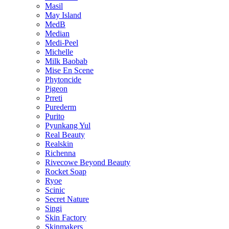
Masil
May Island
MedB
Median
Medi-Peel
Michelle
Milk Baobab
Mise En Scene
Phytoncide
Pigeon
Prreti
Purederm
Purito
Pyunkang Yul
Real Beauty
Realskin
Richenna
Rivecowe Beyond Beauty
Rocket Soap
Ryoe
Scinic
Secret Nature
Singi
Skin Factory
Skinmakers