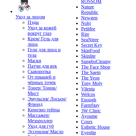
ROSSOM
Nature
Republic
Уход за лицом
Newgen
Пэды
Nohj
Уход за кожей
Petitfee
вокруг глаз
Rire
Крем/ Гель для
SeaNtree
лица
Secret Key
Гели для лица и
SkinFood
тела
Skinlite
Маски
SungboCleamy
Патчи для век
The Face Shop
Сыворотка
The Saem
От прыщей и
The Yeon
чёрных точек
Tony Moly
Тонер/ Тоник/
Vilenta
Мист
Welcos
Эмульсия/ Лосьон/
Enough
Флюид
FarmStay
Кинезио тейпы
3W Clinic
Массажер/
Ayoume
Мезороллер
Cosrx
Уход для губ
Esthetic House
Эссенция/ Масло
Eyenlip