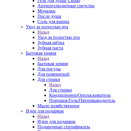
Гель для душа/ Скраб
Антицеллюлитные средства
Мочалки
После душа
Соль для ванны
Уход за полостью рта
Назад
Уход за полостью рта
Зубная щётка
Зубная паста
Бытовая химия
Назад
Бытовая химия
Для посуды
Для помещений
Для стирки
Назад
Для стирки
Кондиционер/Ополаскиватель
Порошок/Гель/Пятновыводитель
Мыло хозяйственное
Идеи для подарков
Назад
Идеи для подарков
Подарочные сертификаты