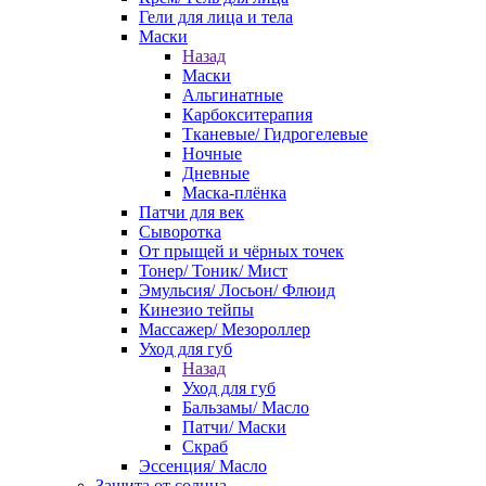
Гели для лица и тела
Маски
Назад
Маски
Альгинатные
Карбокситерапия
Тканевые/ Гидрогелевые
Ночные
Дневные
Маска-плёнка
Патчи для век
Сыворотка
От прыщей и чёрных точек
Тонер/ Тоник/ Мист
Эмульсия/ Лосьон/ Флюид
Кинезио тейпы
Массажер/ Мезороллер
Уход для губ
Назад
Уход для губ
Бальзамы/ Масло
Патчи/ Маски
Скраб
Эссенция/ Масло
Защита от солнца