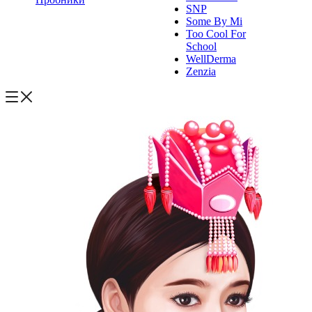
SNP
Some By Mi
Too Cool For
School
WellDerma
Zenzia