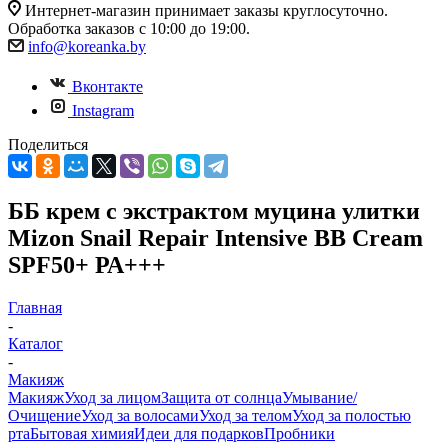
Интернет-магазин принимает заказы круглосуточно.
Обработка заказов с 10:00 до 19:00.
info@koreanka.by
Вконтакте
Instagram
Поделиться
ББ крем с экстрактом муцина улитки
Mizon Snail Repair Intensive BB Cream
SPF50+ РА+++
Главная
-
Каталог
-
Макияж
Макияж
Уход за лицом
Защита от солнца
Умывание/
Очищение
Уход за волосами
Уход за телом
Уход за полостью
рта
Бытовая химия
Идеи для подарков
Пробники