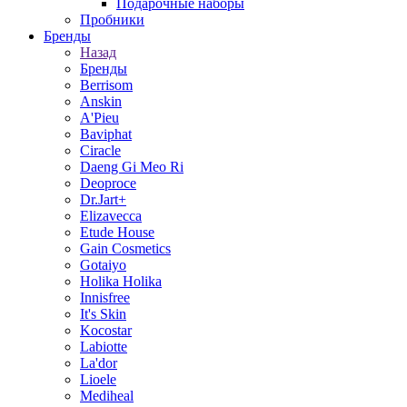
Подарочные наборы
Пробники
Бренды
Назад
Бренды
Berrisom
Anskin
A'Pieu
Baviphat
Ciracle
Daeng Gi Meo Ri
Deoproce
Dr.Jart+
Elizavecca
Etude House
Gain Cosmetics
Gotaiyo
Holika Holika
Innisfree
It's Skin
Kocostar
Labiotte
La'dor
Lioele
Mediheal