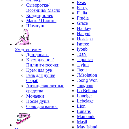
Evas
Сыворотка/
Fascy
Эссенция/ Масло
Flalia
Кондиционер
Frudia
Маска/ Пилинг
Grace
Шампунь
Hankey
Hanyul
Headspa
Isntree
Iyoub
Уход за телом
J:ON
Дезодорант
Japonica
Крем для ног/
Jayjun
Пилинг-носочки
Jigott
Крем для рук
JMsolution
Гель для душа/
Joong Won
Скраб
Jungnani
Антицеллюлитные
La Bellona
средства
Laneige
Мочалки
Lebelage
После душа
Lion
Соль для ванны
Lunaris
Mamonde
Masil
May Island