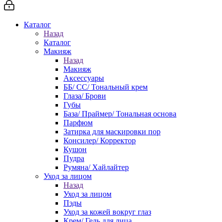
Каталог
Назад
Каталог
Макияж
Назад
Макияж
Аксессуары
ББ/ СС/ Тональный крем
Глаза/ Брови
Губы
База/ Праймер/ Тональная основа
Парфюм
Затирка для маскировки пор
Консилер/ Корректор
Кушон
Пудра
Румяна/ Хайлайтер
Уход за лицом
Назад
Уход за лицом
Пэды
Уход за кожей вокруг глаз
Крем/ Гель для лица