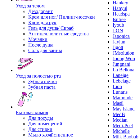
Hankey
Уход за телом
Hanyul
Дезодорант
Headspa
Крем для ног/ Пилинг-носочки
Isntree
Крем для рук
Iyoub
Гель для душа/ Скраб
J:ON
Антицеллюлитные средства
Japonica
Мочалки
Jayjun
После душа
Jigott
Соль для ванны
JMsolution
Joong Won
Jungnani
La Bellona
Laneige
Уход за полостью рта
Lebelage
Зубная щётка
Lion
Зубная паста
Lunaris
Mamonde
Masil
May Island
Бытовая химия
MedB
Для посуды
Median
Для помещений
Medi-Peel
Для стирки
Michelle
Мыло хозяйственное
Milk Baobab