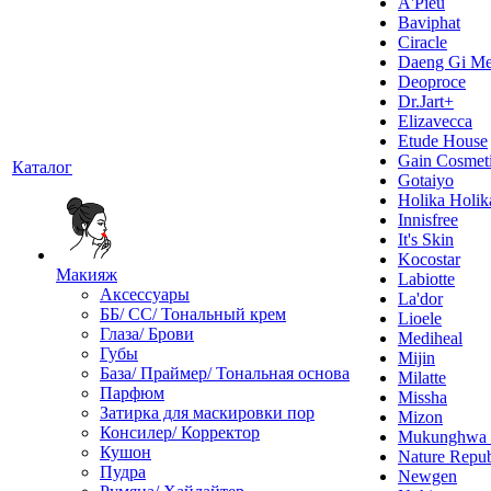
A'Pieu
Baviphat
Ciracle
Daeng Gi Me
Deoproce
Dr.Jart+
Elizavecca
Etude House
Gain Cosmet
Каталог
Gotaiyo
Holika Holik
Innisfree
It's Skin
Kocostar
Макияж
Labiotte
Аксессуары
La'dor
ББ/ СС/ Тональный крем
Lioele
Глаза/ Брови
Mediheal
Губы
Mijin
База/ Праймер/ Тональная основа
Milatte
Парфюм
Missha
Затирка для маскировки пор
Mizon
Консилер/ Корректор
Mukunghw
Кушон
Nature Repub
Пудра
Newgen