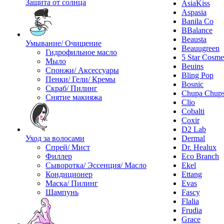
Защита от солнца
AsiaKiss
Aspasia
Banila Co
BBalance
Beausta
Умывание/ Очищение
Beauugreen
Гидрофильное масло
5 Star Cosme
Мыло
Beuins
Спонжи/ Аксессуары
Bling Pop
Пенки/ Гели/ Кремы
Bosnic
Скраб/ Пилинг
Chupa Chup
Снятие макияжа
Clio
Cobalti
Coxir
D2 Lab
Уход за волосами
Dermal
Спрей/ Мист
Dr. Healux
Филлер
Eco Branch
Сыворотка/ Эссенция/ Масло
Ekel
Кондиционер
Ettang
Маска/ Пилинг
Evas
Шампунь
Fascy
Flalia
Frudia
Grace