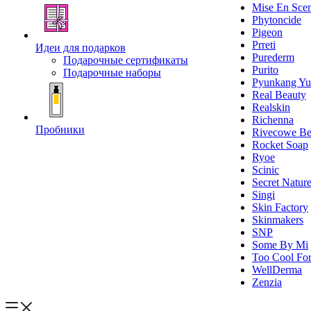
Mise En Sce
Phytoncide
Pigeon
Prreti
Идеи для подарков
Purederm
Подарочные сертификаты
Purito
Подарочные наборы
Pyunkang Yu
Real Beauty
Realskin
Richenna
Пробники
Rivecowe Be
Rocket Soap
Ryoe
Scinic
Secret Natur
Singi
Skin Factory
Skinmakers
SNP
Some By Mi
Too Cool For
WellDerma
Zenzia