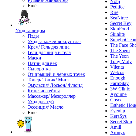
Румяна/ Хайлайтер
Nohj
Ещё
Petitfee
Rire
SeaNtree
Secret Key
SkinFood
Уход за лицом
Skinlite
Пэды
SungboClea
Уход за кожей вокруг глаз
The Face Sh
Крем/ Гель для лица
The Saem
Гели для лица и тела
The Yeon
Маски
Tony Moly
Патчи для век
Vilenta
Сыворотка
Welcos
От прыщей и чёрных точек
Enough
Тонер/ Тоник/ Мист
FarmStay
Эмульсия/ Лосьон/ Флюид
3W Clinic
Кинезио тейпы
Ayoume
Массажер/ Мезороллер
Cosrx
Уход для губ
Esthetic Hou
Эссенция/ Масло
Eyenlip
Ещё
KeraSys
Secret Skin
Amill
Aronyx