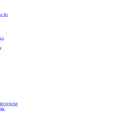
o Ri
ics
a
a ROSSOM
lic