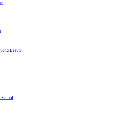
ne
l
yond Beauty
e
 School