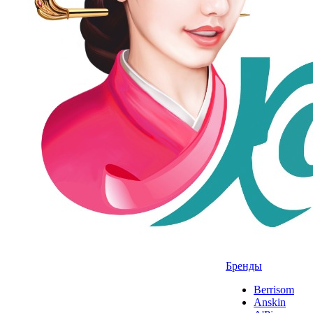
Бренды
Berrisom
Anskin