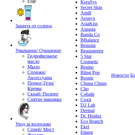
Ещё
KeraSys
Secret Skin
Amill
Aronyx
AsiaKiss
Защита от солнца
Aspasia
Banila Co
BBalance
Beausta
Умывание/ Очищение
Beauugreen
Гидрофильное
5 Star
масло
Cosmetic
Мыло
Beuins
Спонжи/
Bling Pop
Новости
Бл
Аксессуары
Bosnic
Пенки/ Гели/
Chupa Chups
Кремы
Clio
Скраб/ Пилинг
Cobalti
Снятие макияжа
Coxir
D2 Lab
Dermal
Dr. Healux
Eco Branch
Уход за волосами
Ekel
Спрей/ Мист
Ettang
Филлер