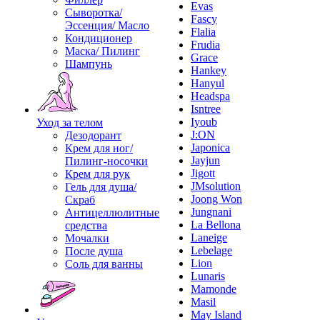
Evas
Сыворотка/
Fascy
Эссенция/ Масло
Flalia
Кондиционер
Frudia
Маска/ Пилинг
Grace
Шампунь
Hankey
Hanyul
Headspa
Isntree
Iyoub
Уход за телом
J:ON
Дезодорант
Japonica
Крем для ног/
Jayjun
Пилинг-носочки
Jigott
Крем для рук
JMsolution
Гель для душа/
Joong Won
Скраб
Jungnani
Антицеллюлитные
La Bellona
средства
Laneige
Мочалки
Lebelage
После душа
Lion
Соль для ванны
Lunaris
Mamonde
Masil
May Island