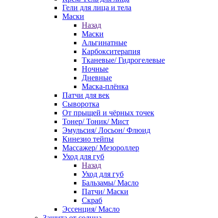
Гели для лица и тела
Маски
Назад
Маски
Альгинатные
Карбокситерапия
Тканевые/ Гидрогелевые
Ночные
Дневные
Маска-плёнка
Патчи для век
Сыворотка
От прыщей и чёрных точек
Тонер/ Тоник/ Мист
Эмульсия/ Лосьон/ Флюид
Кинезио тейпы
Массажер/ Мезороллер
Уход для губ
Назад
Уход для губ
Бальзамы/ Масло
Патчи/ Маски
Скраб
Эссенция/ Масло
Защита от солнца