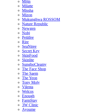
Mijin
Milatte
Missha
Mizon
Mukunghwa ROSSOM
Nature Republic
Newgen
Nohj
Petitfee
Rire
SeaNtree
Secret Key
SkinFood
Skinlite
SungboCleamy
The Face Shop
The Saem
The Yeon
Tony Moly
Vilenta
Welcos
Enough
FarmStay
3W Clinic
Ayoume