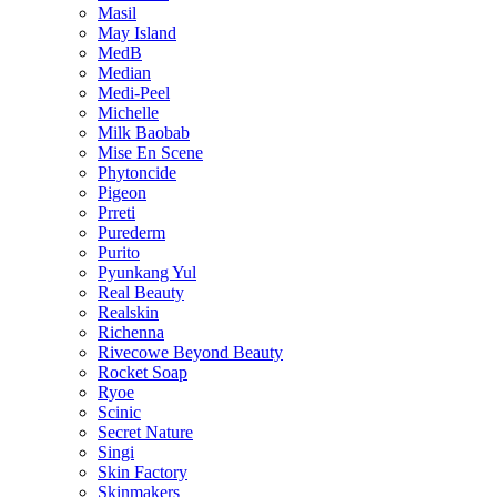
Masil
May Island
MedB
Median
Medi-Peel
Michelle
Milk Baobab
Mise En Scene
Phytoncide
Pigeon
Prreti
Purederm
Purito
Pyunkang Yul
Real Beauty
Realskin
Richenna
Rivecowe Beyond Beauty
Rocket Soap
Ryoe
Scinic
Secret Nature
Singi
Skin Factory
Skinmakers