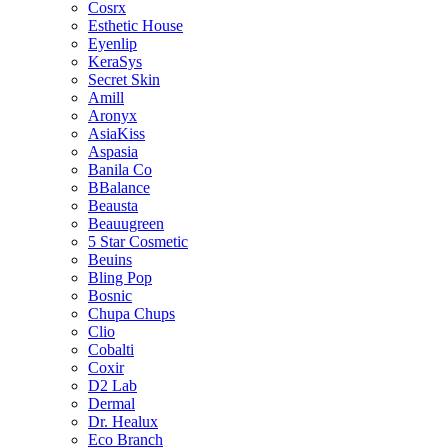
Cosrx
Esthetic House
Eyenlip
KeraSys
Secret Skin
Amill
Aronyx
AsiaKiss
Aspasia
Banila Co
BBalance
Beausta
Beauugreen
5 Star Cosmetic
Beuins
Bling Pop
Bosnic
Chupa Chups
Clio
Cobalti
Coxir
D2 Lab
Dermal
Dr. Healux
Eco Branch