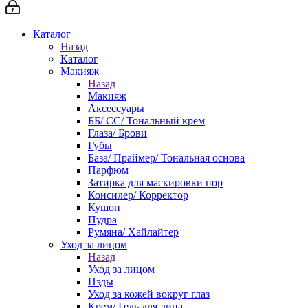
Каталог
Назад
Каталог
Макияж
Назад
Макияж
Аксессуары
ББ/ СС/ Тональный крем
Глаза/ Брови
Губы
База/ Праймер/ Тональная основа
Парфюм
Затирка для маскировки пор
Консилер/ Корректор
Кушон
Пудра
Румяна/ Хайлайтер
Уход за лицом
Назад
Уход за лицом
Пэды
Уход за кожей вокруг глаз
Крем/ Гель для лица