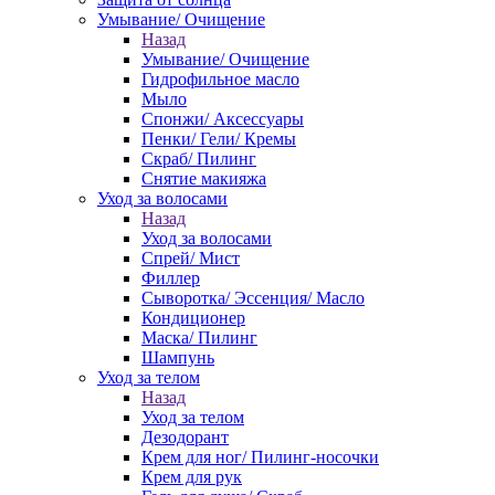
Умывание/ Очищение
Назад
Умывание/ Очищение
Гидрофильное масло
Мыло
Спонжи/ Аксессуары
Пенки/ Гели/ Кремы
Скраб/ Пилинг
Снятие макияжа
Уход за волосами
Назад
Уход за волосами
Спрей/ Мист
Филлер
Сыворотка/ Эссенция/ Масло
Кондиционер
Маска/ Пилинг
Шампунь
Уход за телом
Назад
Уход за телом
Дезодорант
Крем для ног/ Пилинг-носочки
Крем для рук