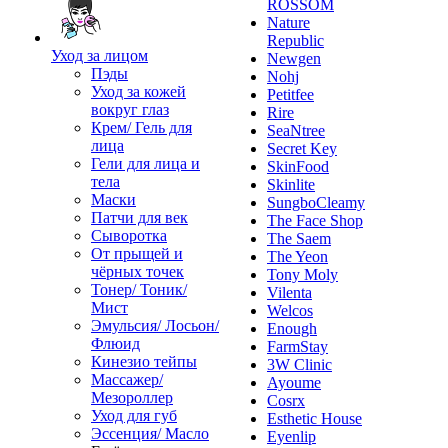
ROSSOM
Nature
Republic
Уход за лицом
Newgen
Пэды
Nohj
Уход за кожей
Petitfee
вокруг глаз
Rire
Крем/ Гель для
SeaNtree
лица
Secret Key
Гели для лица и
SkinFood
тела
Skinlite
Маски
SungboCleamy
Патчи для век
The Face Shop
Сыворотка
The Saem
От прыщей и
The Yeon
чёрных точек
Tony Moly
Тонер/ Тоник/
Vilenta
Мист
Welcos
Эмульсия/ Лосьон/
Enough
Флюид
FarmStay
Кинезио тейпы
3W Clinic
Массажер/
Ayoume
Мезороллер
Cosrx
Уход для губ
Esthetic House
Эссенция/ Масло
Eyenlip