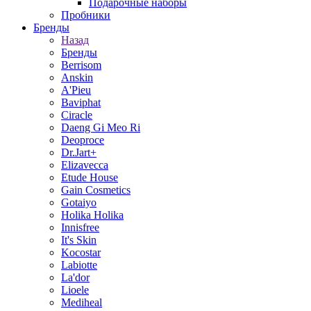
Подарочные наборы
Пробники
Бренды
Назад
Бренды
Berrisom
Anskin
A'Pieu
Baviphat
Ciracle
Daeng Gi Meo Ri
Deoproce
Dr.Jart+
Elizavecca
Etude House
Gain Cosmetics
Gotaiyo
Holika Holika
Innisfree
It's Skin
Kocostar
Labiotte
La'dor
Lioele
Mediheal