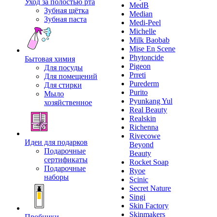
Уход за полостью рта
MedB
Зубная щётка
Median
Зубная паста
Medi-Peel
Michelle
Milk Baobab
Mise En Scene
Phytoncide
Бытовая химия
Pigeon
Для посуды
Prreti
Для помещений
Purederm
Для стирки
Purito
Мыло
Pyunkang Yul
хозяйственное
Real Beauty
Realskin
Richenna
Rivecowe
Идеи для подарков
Beyond
Подарочные
Beauty
сертификаты
Rocket Soap
Подарочные
Ryoe
наборы
Scinic
Secret Nature
Singi
Skin Factory
Skinmakers
Пробники