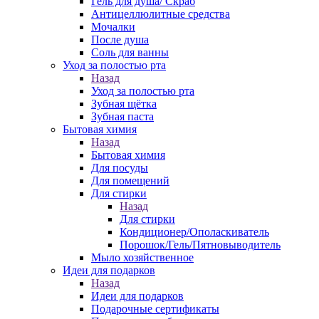
Гель для душа/ Скраб
Антицеллюлитные средства
Мочалки
После душа
Соль для ванны
Уход за полостью рта
Назад
Уход за полостью рта
Зубная щётка
Зубная паста
Бытовая химия
Назад
Бытовая химия
Для посуды
Для помещений
Для стирки
Назад
Для стирки
Кондиционер/Ополаскиватель
Порошок/Гель/Пятновыводитель
Мыло хозяйственное
Идеи для подарков
Назад
Идеи для подарков
Подарочные сертификаты