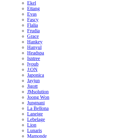
Ekel
Ettang
Evas
Fascy
Flalia
Frudia
Grace
Hankey
Hanyul
Headspa
Isntree
Iyoub
J:ON
Japonica
Jayjun
Jigott
JMsolution
Joong Won
Jungnani
La Bellona
Laneige
Lebelage
Lion
Lunaris
Mamonde