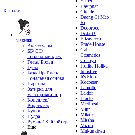
A'Pieu
Baviphat
Каталог
Ciracle
Daeng Gi Meo
Ri
Deoproce
Dr.Jart+
Elizavecca
Макияж
Etude House
Аксессуары
Gain
ББ/ СС/
Cosmetics
Тональный крем
Gotaiyo
Глаза/ Брови
Holika Holika
Губы
Innisfree
База/ Праймер/
It's Skin
Тональная основа
Kocostar
Парфюм
Labiotte
Затирка для
La'dor
маскировки пор
Lioele
Консилер/
Mediheal
Корректор
Mijin
Кушон
Milatte
Пудра
Missha
Румяна/ Хайлайтер
Mizon
Ещё
Mukunghwa