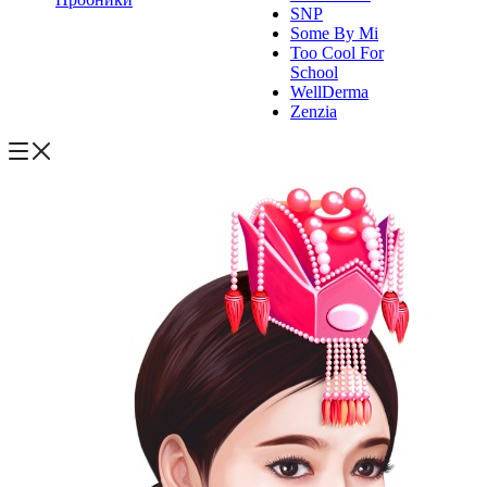
SNP
Some By Mi
Too Cool For
School
WellDerma
Zenzia