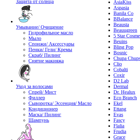
Защита от солнца
AsiaKiss
Aspasia
Banila Co
BBalance
Beausta
Умывание/ Очищение
Beauugreen
Гидрофильное масло
5 Star Cosme
Мыло
Beuins
Спонжи/ Аксессуары
Bling Pop
Пенки/ Гели/ Кремы
Bosnic
Скраб/ Пилинг
Chupa Chup
Снятие макияжа
Clio
Cobalti
Coxir
D2 Lab
Уход за волосами
Dermal
Спрей/ Мист
Dr. Healux
Филлер
Eco Branch
Сыворотка/ Эссенция/ Масло
Ekel
Кондиционер
Ettang
Маска/ Пилинг
Evas
Шампунь
Fascy
Flalia
Frudia
Grace