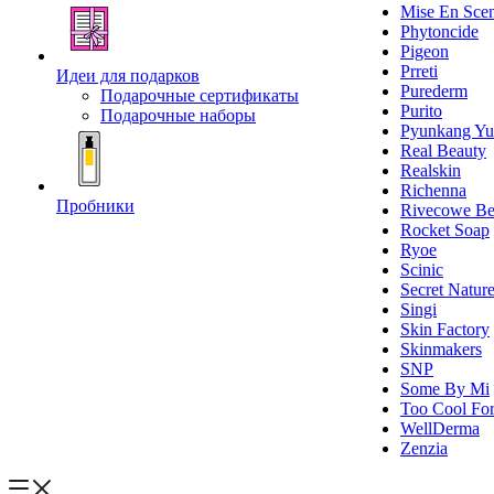
Mise En Sce
Phytoncide
Pigeon
Prreti
Идеи для подарков
Purederm
Подарочные сертификаты
Purito
Подарочные наборы
Pyunkang Yu
Real Beauty
Realskin
Richenna
Пробники
Rivecowe Be
Rocket Soap
Ryoe
Scinic
Secret Natur
Singi
Skin Factory
Skinmakers
SNP
Some By Mi
Too Cool For
WellDerma
Zenzia