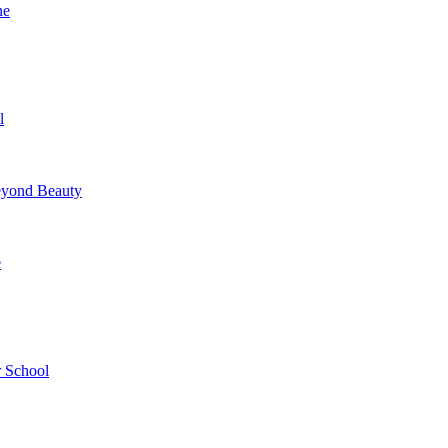
ne
l
yond Beauty
e
 School