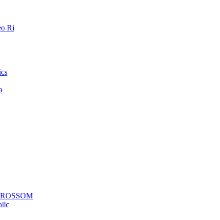
o Ri
ics
a
a ROSSOM
lic