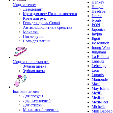
Hankey
Уход за телом
Hanyul
Дезодорант
Headspa
Крем для ног/ Пилинг-носочки
Isntree
Крем для рук
Iyoub
Гель для душа/ Скраб
J:ON
Антицеллюлитные средства
Japonica
Мочалки
Jayjun
После душа
Jigott
Соль для ванны
JMsolution
Joong Won
Jungnani
La Bellona
Laneige
Уход за полостью рта
Lebelage
Зубная щётка
Lion
Зубная паста
Lunaris
Mamonde
Masil
May Island
Бытовая химия
MedB
Для посуды
Median
Для помещений
Medi-Peel
Для стирки
Michelle
Мыло хозяйственное
Milk Baobab