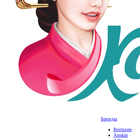
Бренды
Berrisom
Anskin