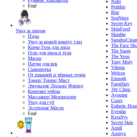
Румяна/ Хайлайтер
Nohj
Ещё
Petitfee
Rire
SeaNtree
Secret Key
SkinFood
Уход за лицом
Skinlite
Пэды
SungboClea
Уход за кожей вокруг глаз
The Face Sh
Крем/ Гель для лица
The Saem
Гели для лица и тела
The Yeon
Маски
Tony Moly
Патчи для век
Vilenta
Сыворотка
Welcos
От прыщей и чёрных точек
Enough
Тонер/ Тоник/ Мист
FarmStay
Эмульсия/ Лосьон/ Флюид
3W Clinic
Кинезио тейпы
Ayoume
Массажер/ Мезороллер
Cosrx
Уход для губ
Esthetic Hou
Эссенция/ Масло
Eyenlip
Ещё
KeraSys
Secret Skin
Amill
Aronyx