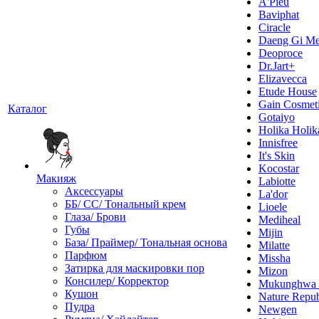
A'Pieu
Baviphat
Ciracle
Daeng Gi Me
Deoproce
Dr.Jart+
Elizavecca
Etude House
Gain Cosmet
Каталог
Gotaiyo
Holika Holik
Innisfree
It's Skin
Kocostar
Макияж
Labiotte
Аксессуары
La'dor
ББ/ СС/ Тональный крем
Lioele
Глаза/ Брови
Mediheal
Губы
Mijin
База/ Праймер/ Тональная основа
Milatte
Парфюм
Missha
Затирка для маскировки пор
Mizon
Консилер/ Корректор
Mukunghw
Кушон
Nature Repub
Пудра
Newgen