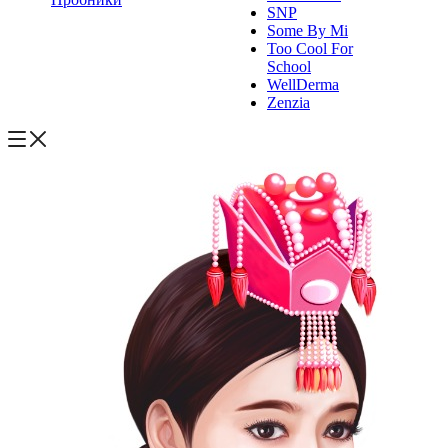
SNP
Some By Mi
Too Cool For
School
WellDerma
Zenzia