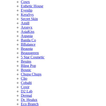
Cosrx
Esthetic House
Eyenlip
KeraSys
Secret Skin
Amill
Aronyx
AsiaKiss
Aspasia
Banila Co
BBalance
Beausta
Beauugreen
5 Star Cosmetic
Beuins
Bling Pop
Bosnic
Chupa Chups
Clio
Cobalti
Coxir
D2 Lab
Dermal
Dr. Healux
Eco Branch