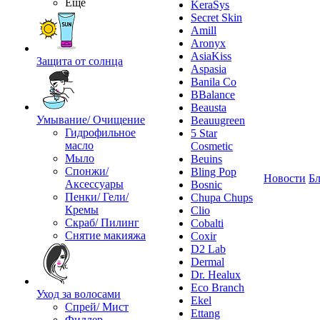
Ещё
KeraSys
Secret Skin
Amill
Aronyx
AsiaKiss
Защита от солнца
Aspasia
Banila Co
BBalance
Beausta
Умывание/ Очищение
Beauugreen
Гидрофильное
5 Star
масло
Cosmetic
Мыло
Beuins
Спонжи/
Bling Pop
Новости
Бл
Аксессуары
Bosnic
Пенки/ Гели/
Chupa Chups
Кремы
Clio
Скраб/ Пилинг
Cobalti
Снятие макияжа
Coxir
D2 Lab
Dermal
Dr. Healux
Eco Branch
Уход за волосами
Ekel
Спрей/ Мист
Ettang
Филлер