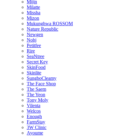
Mijin
Milatte
Missha
Mizon
Mukunghwa ROSSOM
Nature Republic
Newgen
Nohj
Petitfee
Rire
SeaNtree
Secret Key
SkinFood
Skinlite
SungboCleamy
The Face Shop
The Saem
The Yeon
Tony Moly
Vilenta
Welcos
Enough
FarmStay
3W Clinic
Ayoume