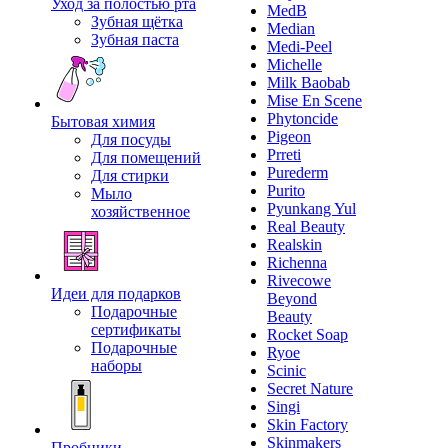
Уход за полостью рта
MedB
Зубная щётка
Median
Зубная паста
Medi-Peel
Michelle
Milk Baobab
Mise En Scene
Phytoncide
Бытовая химия
Pigeon
Для посуды
Prreti
Для помещений
Purederm
Для стирки
Purito
Мыло
Pyunkang Yul
хозяйственное
Real Beauty
Realskin
Richenna
Rivecowe
Идеи для подарков
Beyond
Подарочные
Beauty
сертификаты
Rocket Soap
Подарочные
Ryoe
наборы
Scinic
Secret Nature
Singi
Skin Factory
Skinmakers
Пробники