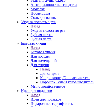
Гель для душа/ Скраб
Антицеллюлитные средства
Мочалки
После душа
Соль для ванны
Уход за полостью рта
Назад
Уход за полостью рта
Зубная щётка
Зубная паста
Бытовая химия
Назад
Бытовая химия
Для посуды
Для помещений
Для стирки
Назад
Для стирки
Кондиционер/Ополаскиватель
Порошок/Гель/Пятновыводитель
Мыло хозяйственное
Идеи для подарков
Назад
Идеи для подарков
Подарочные сертификаты