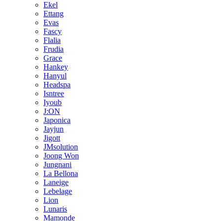
Ekel
Ettang
Evas
Fascy
Flalia
Frudia
Grace
Hankey
Hanyul
Headspa
Isntree
Iyoub
J:ON
Japonica
Jayjun
Jigott
JMsolution
Joong Won
Jungnani
La Bellona
Laneige
Lebelage
Lion
Lunaris
Mamonde