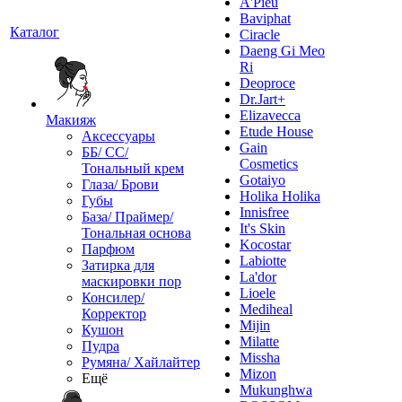
A'Pieu
Baviphat
Каталог
Ciracle
Daeng Gi Meo
Ri
Deoproce
Dr.Jart+
Elizavecca
Макияж
Etude House
Аксессуары
Gain
ББ/ СС/
Cosmetics
Тональный крем
Gotaiyo
Глаза/ Брови
Holika Holika
Губы
Innisfree
База/ Праймер/
It's Skin
Тональная основа
Kocostar
Парфюм
Labiotte
Затирка для
La'dor
маскировки пор
Lioele
Консилер/
Mediheal
Корректор
Mijin
Кушон
Milatte
Пудра
Missha
Румяна/ Хайлайтер
Mizon
Ещё
Mukunghwa