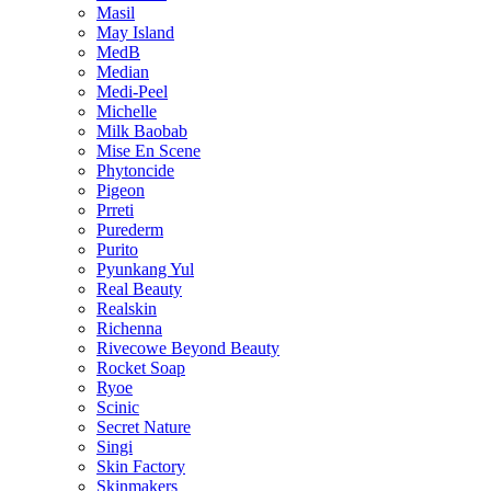
Masil
May Island
MedB
Median
Medi-Peel
Michelle
Milk Baobab
Mise En Scene
Phytoncide
Pigeon
Prreti
Purederm
Purito
Pyunkang Yul
Real Beauty
Realskin
Richenna
Rivecowe Beyond Beauty
Rocket Soap
Ryoe
Scinic
Secret Nature
Singi
Skin Factory
Skinmakers