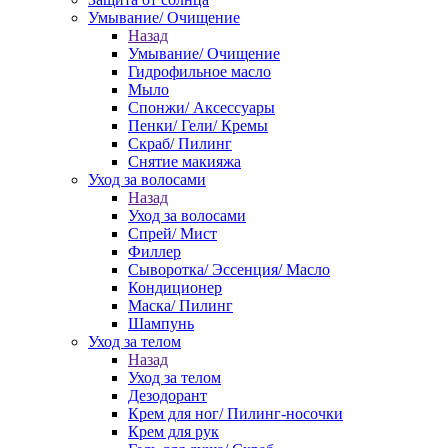
Умывание/ Очищение
Назад
Умывание/ Очищение
Гидрофильное масло
Мыло
Спонжи/ Аксессуары
Пенки/ Гели/ Кремы
Скраб/ Пилинг
Снятие макияжа
Уход за волосами
Назад
Уход за волосами
Спрей/ Мист
Филлер
Сыворотка/ Эссенция/ Масло
Кондиционер
Маска/ Пилинг
Шампунь
Уход за телом
Назад
Уход за телом
Дезодорант
Крем для ног/ Пилинг-носочки
Крем для рук