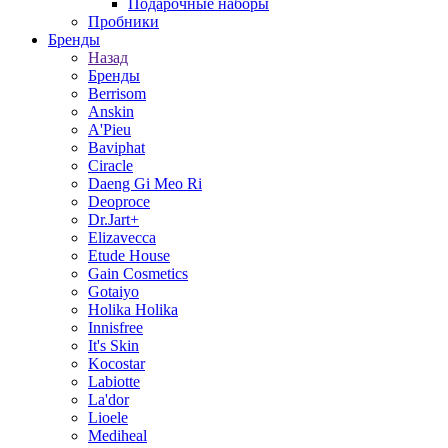
Подарочные наборы
Пробники
Бренды
Назад
Бренды
Berrisom
Anskin
A'Pieu
Baviphat
Ciracle
Daeng Gi Meo Ri
Deoproce
Dr.Jart+
Elizavecca
Etude House
Gain Cosmetics
Gotaiyo
Holika Holika
Innisfree
It's Skin
Kocostar
Labiotte
La'dor
Lioele
Mediheal