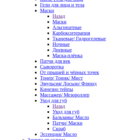
Гели для лица и тела
Маски
Назад
Маски
Альгинатные
Карбокситерапия
Тканевые/ Гидрогелевые
Ночные
Дневные
Маска-плёнка
Патчи для век
Сыворотка
От прыщей и чёрных точек
Тонер/ Тоник/ Мист
Эмульсия/ Лосьон/ Флюид
Кинезио тейпы
Массажер/ Мезороллер
Уход для губ
Назад
Уход для губ
Бальзамы/ Масло
Патчи/ Маски
Скраб
Эссенция/ Масло
Защита от солнца