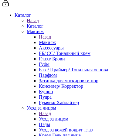
Каталог
Назад
Каталог
Макияж
Назад
Макияж
Аксессуары
ББ/ СС/ Тональный крем
Глаза/ Брови
Губы
База/ Праймер/ Тональная основа
Парфюм
Затирка для маскировки пор
Консилер/ Корректор
Кушон
Пудра
Румяна/ Хайлайтер
Уход за лицом
Назад
Уход за лицом
Пэды
Уход за кожей вокруг глаз
Крем/ Гель для лица