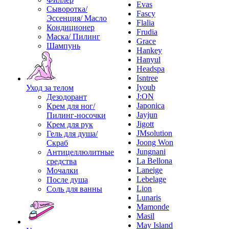
Evas
Сыворотка/
Fascy
Эссенция/ Масло
Flalia
Кондиционер
Frudia
Маска/ Пилинг
Grace
Шампунь
Hankey
Hanyul
Headspa
Isntree
Iyoub
Уход за телом
J:ON
Дезодорант
Japonica
Крем для ног/
Jayjun
Пилинг-носочки
Jigott
Крем для рук
JMsolution
Гель для душа/
Joong Won
Скраб
Jungnani
Антицеллюлитные
La Bellona
средства
Laneige
Мочалки
Lebelage
После душа
Lion
Соль для ванны
Lunaris
Mamonde
Masil
May Island