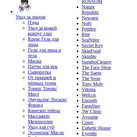
ROSSOM
Nature
Republic
Уход за лицом
Newgen
Пэды
Nohj
Уход за кожей
Petitfee
вокруг глаз
Rire
Крем/ Гель для
SeaNtree
лица
Secret Key
Гели для лица и
SkinFood
тела
Skinlite
Маски
SungboCleamy
Патчи для век
The Face Shop
Сыворотка
The Saem
От прыщей и
The Yeon
чёрных точек
Tony Moly
Тонер/ Тоник/
Vilenta
Мист
Welcos
Эмульсия/ Лосьон/
Enough
Флюид
FarmStay
Кинезио тейпы
3W Clinic
Массажер/
Ayoume
Мезороллер
Cosrx
Уход для губ
Esthetic House
Эссенция/ Масло
Eyenlip