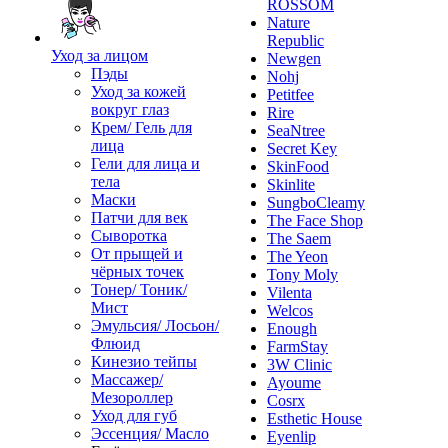
ROSSOM
Nature
Republic
Уход за лицом
Newgen
Пэды
Nohj
Уход за кожей
Petitfee
вокруг глаз
Rire
Крем/ Гель для
SeaNtree
лица
Secret Key
Гели для лица и
SkinFood
тела
Skinlite
Маски
SungboCleamy
Патчи для век
The Face Shop
Сыворотка
The Saem
От прыщей и
The Yeon
чёрных точек
Tony Moly
Тонер/ Тоник/
Vilenta
Мист
Welcos
Эмульсия/ Лосьон/
Enough
Флюид
FarmStay
Кинезио тейпы
3W Clinic
Массажер/
Ayoume
Мезороллер
Cosrx
Уход для губ
Esthetic House
Эссенция/ Масло
Eyenlip