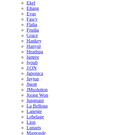
Ekel
Ettang
Evas
Fascy
Flalia
Frudia
Grace
Hankey
Hanyul
Headspa
Isntree
Iyoub
J:ON
Japonica
Jayjun
Jigott
JMsolution
Joong Won
Jungnani
La Bellona
Laneige
Lebelage
Lion
Lunaris
Mamonde