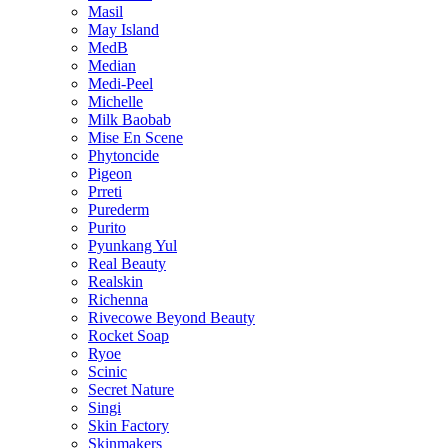
Masil
May Island
MedB
Median
Medi-Peel
Michelle
Milk Baobab
Mise En Scene
Phytoncide
Pigeon
Prreti
Purederm
Purito
Pyunkang Yul
Real Beauty
Realskin
Richenna
Rivecowe Beyond Beauty
Rocket Soap
Ryoe
Scinic
Secret Nature
Singi
Skin Factory
Skinmakers