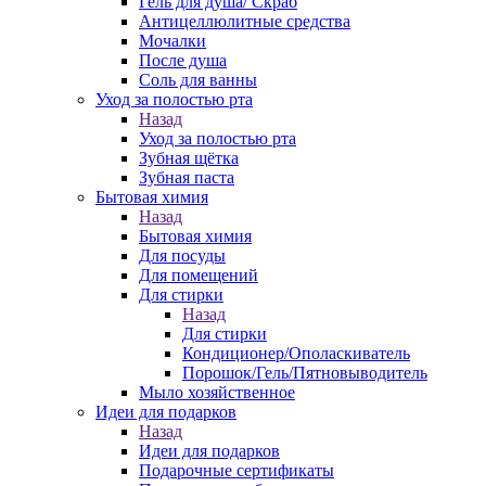
Гель для душа/ Скраб
Антицеллюлитные средства
Мочалки
После душа
Соль для ванны
Уход за полостью рта
Назад
Уход за полостью рта
Зубная щётка
Зубная паста
Бытовая химия
Назад
Бытовая химия
Для посуды
Для помещений
Для стирки
Назад
Для стирки
Кондиционер/Ополаскиватель
Порошок/Гель/Пятновыводитель
Мыло хозяйственное
Идеи для подарков
Назад
Идеи для подарков
Подарочные сертификаты