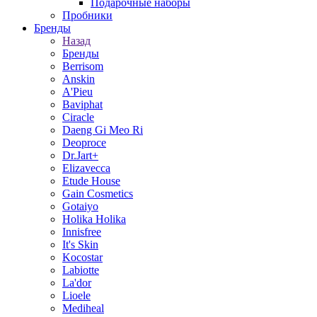
Подарочные наборы
Пробники
Бренды
Назад
Бренды
Berrisom
Anskin
A'Pieu
Baviphat
Ciracle
Daeng Gi Meo Ri
Deoproce
Dr.Jart+
Elizavecca
Etude House
Gain Cosmetics
Gotaiyo
Holika Holika
Innisfree
It's Skin
Kocostar
Labiotte
La'dor
Lioele
Mediheal