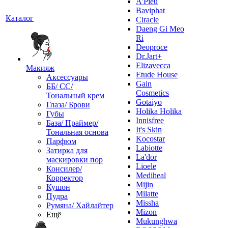
A'Pieu
Baviphat
Каталог
Ciracle
Daeng Gi Meo
Ri
Deoproce
Dr.Jart+
Elizavecca
Макияж
Etude House
Аксессуары
Gain
ББ/ СС/
Cosmetics
Тональный крем
Gotaiyo
Глаза/ Брови
Holika Holika
Губы
Innisfree
База/ Праймер/
It's Skin
Тональная основа
Kocostar
Парфюм
Labiotte
Затирка для
La'dor
маскировки пор
Lioele
Консилер/
Mediheal
Корректор
Mijin
Кушон
Milatte
Пудра
Missha
Румяна/ Хайлайтер
Mizon
Ещё
Mukunghwa