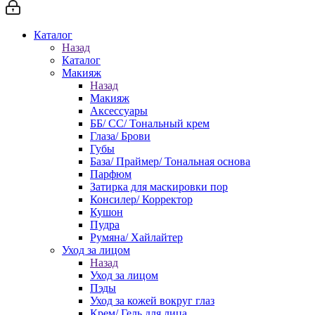
Каталог
Назад
Каталог
Макияж
Назад
Макияж
Аксессуары
ББ/ СС/ Тональный крем
Глаза/ Брови
Губы
База/ Праймер/ Тональная основа
Парфюм
Затирка для маскировки пор
Консилер/ Корректор
Кушон
Пудра
Румяна/ Хайлайтер
Уход за лицом
Назад
Уход за лицом
Пэды
Уход за кожей вокруг глаз
Крем/ Гель для лица