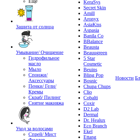
Ещё
KeraSys
Secret Skin
Amill
Aronyx
AsiaKiss
Защита от солнца
Aspasia
Banila Co
BBalance
Beausta
Умывание/ Очищение
Beauugreen
Гидрофильное
5 Star
масло
Cosmetic
Мыло
Beuins
Спонжи/
Bling Pop
Новости
Бл
Аксессуары
Bosnic
Пенки/ Гели/
Chupa Chups
Кремы
Clio
Скраб/ Пилинг
Cobalti
Снятие макияжа
Coxir
D2 Lab
Dermal
Dr. Healux
Eco Branch
Уход за волосами
Ekel
Спрей/ Мист
Ettang
Филлер