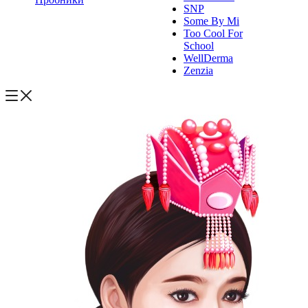
SNP
Some By Mi
Too Cool For
School
WellDerma
Zenzia