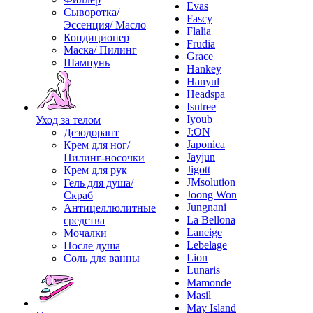
Evas
Сыворотка/
Fascy
Эссенция/ Масло
Flalia
Кондиционер
Frudia
Маска/ Пилинг
Grace
Шампунь
Hankey
Hanyul
Headspa
Isntree
Iyoub
Уход за телом
J:ON
Дезодорант
Japonica
Крем для ног/
Jayjun
Пилинг-носочки
Jigott
Крем для рук
JMsolution
Гель для душа/
Joong Won
Скраб
Jungnani
Антицеллюлитные
La Bellona
средства
Laneige
Мочалки
Lebelage
После душа
Lion
Соль для ванны
Lunaris
Mamonde
Masil
May Island