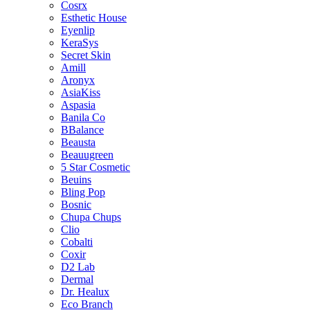
Cosrx
Esthetic House
Eyenlip
KeraSys
Secret Skin
Amill
Aronyx
AsiaKiss
Aspasia
Banila Co
BBalance
Beausta
Beauugreen
5 Star Cosmetic
Beuins
Bling Pop
Bosnic
Chupa Chups
Clio
Cobalti
Coxir
D2 Lab
Dermal
Dr. Healux
Eco Branch