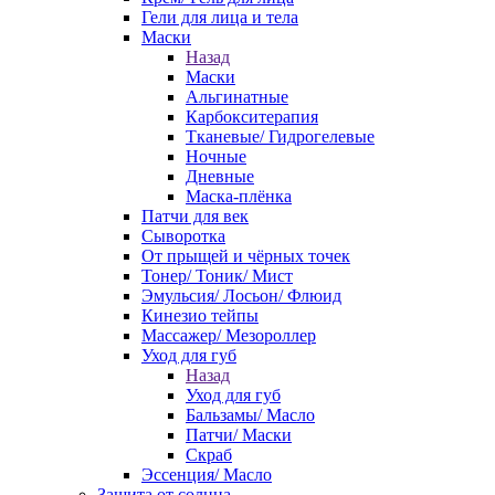
Гели для лица и тела
Маски
Назад
Маски
Альгинатные
Карбокситерапия
Тканевые/ Гидрогелевые
Ночные
Дневные
Маска-плёнка
Патчи для век
Сыворотка
От прыщей и чёрных точек
Тонер/ Тоник/ Мист
Эмульсия/ Лосьон/ Флюид
Кинезио тейпы
Массажер/ Мезороллер
Уход для губ
Назад
Уход для губ
Бальзамы/ Масло
Патчи/ Маски
Скраб
Эссенция/ Масло
Защита от солнца