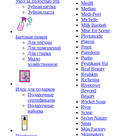
Уход за полостью рта
MedB
Зубная щётка
Median
Зубная паста
Medi-Peel
Michelle
Milk Baobab
Mise En Scene
Phytoncide
Бытовая химия
Pigeon
Для посуды
Prreti
Для помещений
Purederm
Для стирки
Purito
Мыло
Pyunkang Yul
хозяйственное
Real Beauty
Realskin
Richenna
Rivecowe
Идеи для подарков
Beyond
Подарочные
Beauty
сертификаты
Rocket Soap
Подарочные
Ryoe
наборы
Scinic
Secret Nature
Singi
Skin Factory
Skinmakers
Пробники