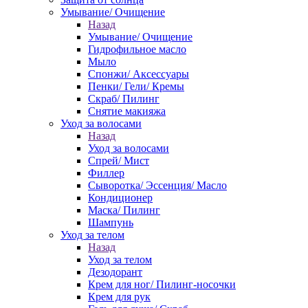
Умывание/ Очищение
Назад
Умывание/ Очищение
Гидрофильное масло
Мыло
Спонжи/ Аксессуары
Пенки/ Гели/ Кремы
Скраб/ Пилинг
Снятие макияжа
Уход за волосами
Назад
Уход за волосами
Спрей/ Мист
Филлер
Сыворотка/ Эссенция/ Масло
Кондиционер
Маска/ Пилинг
Шампунь
Уход за телом
Назад
Уход за телом
Дезодорант
Крем для ног/ Пилинг-носочки
Крем для рук