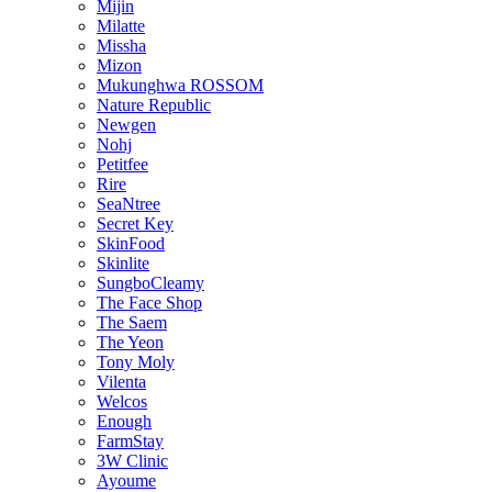
Mijin
Milatte
Missha
Mizon
Mukunghwa ROSSOM
Nature Republic
Newgen
Nohj
Petitfee
Rire
SeaNtree
Secret Key
SkinFood
Skinlite
SungboCleamy
The Face Shop
The Saem
The Yeon
Tony Moly
Vilenta
Welcos
Enough
FarmStay
3W Clinic
Ayoume