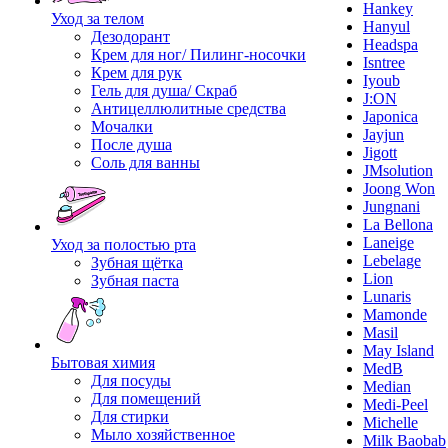
Hankey
Уход за телом
Hanyul
Дезодорант
Headspa
Крем для ног/ Пилинг-носочки
Isntree
Крем для рук
Iyoub
Гель для душа/ Скраб
J:ON
Антицеллюлитные средства
Japonica
Мочалки
Jayjun
После душа
Jigott
Соль для ванны
JMsolution
Joong Won
Jungnani
La Bellona
Laneige
Уход за полостью рта
Lebelage
Зубная щётка
Lion
Зубная паста
Lunaris
Mamonde
Masil
May Island
Бытовая химия
MedB
Для посуды
Median
Для помещений
Medi-Peel
Для стирки
Michelle
Мыло хозяйственное
Milk Baobab