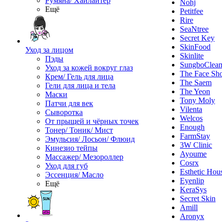
Румяна/ Хайлайтер
Nohj
Ещё
Petitfee
Rire
SeaNtree
Secret Key
SkinFood
Уход за лицом
Skinlite
Пэды
SungboClea
Уход за кожей вокруг глаз
The Face Sh
Крем/ Гель для лица
The Saem
Гели для лица и тела
The Yeon
Маски
Tony Moly
Патчи для век
Vilenta
Сыворотка
Welcos
От прыщей и чёрных точек
Enough
Тонер/ Тоник/ Мист
FarmStay
Эмульсия/ Лосьон/ Флюид
3W Clinic
Кинезио тейпы
Ayoume
Массажер/ Мезороллер
Cosrx
Уход для губ
Esthetic Hou
Эссенция/ Масло
Eyenlip
Ещё
KeraSys
Secret Skin
Amill
Aronyx