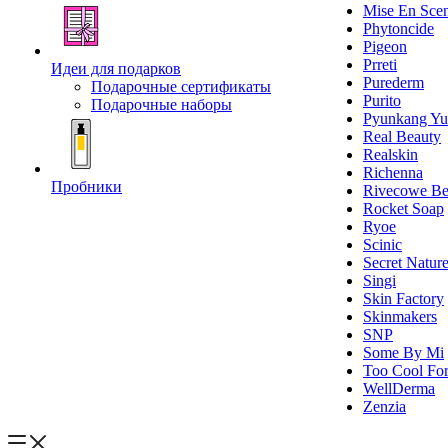
Mise En Sce
Phytoncide
Pigeon
Prreti
Идеи для подарков
Purederm
Подарочные сертификаты
Purito
Подарочные наборы
Pyunkang Yu
Real Beauty
Realskin
Richenna
Пробники
Rivecowe Be
Rocket Soap
Ryoe
Scinic
Secret Natur
Singi
Skin Factory
Skinmakers
SNP
Some By Mi
Too Cool For
WellDerma
Zenzia