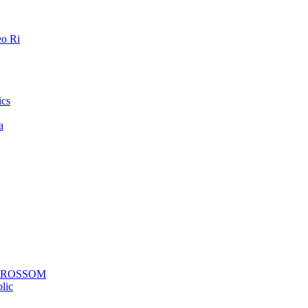
o Ri
ics
a
a ROSSOM
lic