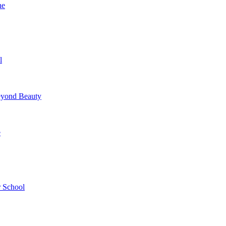
ne
l
yond Beauty
e
 School