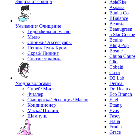
Защита от солнца
AsiaKiss
Aspasia
Banila Co
BBalance
Beausta
Умывание/ Очищение
Beauugreen
Гидрофильное масло
5 Star Cosme
Мыло
Beuins
Спонжи/ Аксессуары
Bling Pop
Пенки/ Гели/ Кремы
Bosnic
Скраб/ Пилинг
Chupa Chup
Снятие макияжа
Clio
Cobalti
Coxir
D2 Lab
Уход за волосами
Dermal
Спрей/ Мист
Dr. Healux
Филлер
Eco Branch
Сыворотка/ Эссенция/ Масло
Ekel
Кондиционер
Ettang
Маска/ Пилинг
Evas
Шампунь
Fascy
Flalia
Frudia
Grace