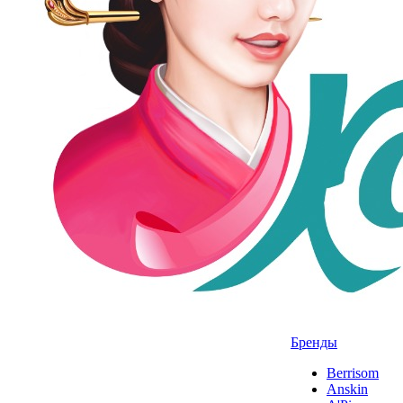
Бренды
Berrisom
Anskin