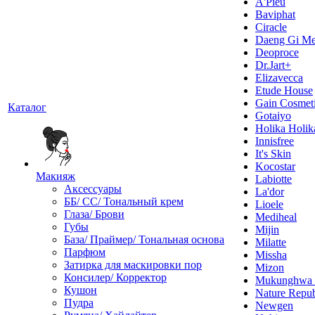
A'Pieu
Baviphat
Ciracle
Daeng Gi Me
Deoproce
Dr.Jart+
Elizavecca
Etude House
Gain Cosmet
Каталог
Gotaiyo
Holika Holik
Innisfree
It's Skin
Kocostar
Макияж
Labiotte
Аксессуары
La'dor
ББ/ СС/ Тональный крем
Lioele
Глаза/ Брови
Mediheal
Губы
Mijin
База/ Праймер/ Тональная основа
Milatte
Парфюм
Missha
Затирка для маскировки пор
Mizon
Консилер/ Корректор
Mukunghw
Кушон
Nature Repub
Пудра
Newgen