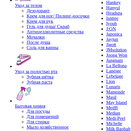
Hankey
Уход за телом
Hanyul
Дезодорант
Headspa
Крем для ног/ Пилинг-носочки
Isntree
Крем для рук
Iyoub
Гель для душа/ Скраб
J:ON
Антицеллюлитные средства
Japonica
Мочалки
Jayjun
После душа
Jigott
Соль для ванны
JMsolution
Joong Won
Jungnani
La Bellona
Laneige
Уход за полостью рта
Lebelage
Зубная щётка
Lion
Зубная паста
Lunaris
Mamonde
Masil
May Island
Бытовая химия
MedB
Для посуды
Median
Для помещений
Medi-Peel
Для стирки
Michelle
Мыло хозяйственное
Milk Baobab