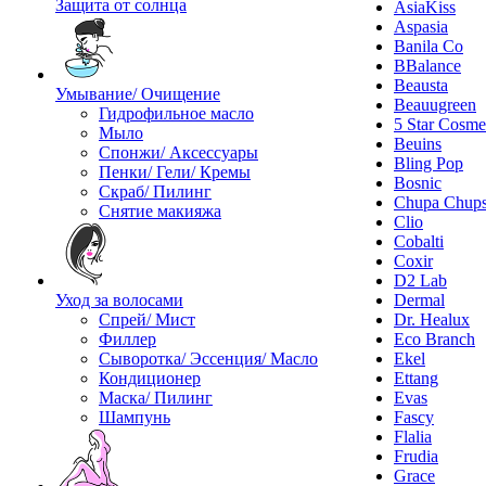
Защита от солнца
AsiaKiss
Aspasia
Banila Co
BBalance
Beausta
Умывание/ Очищение
Beauugreen
Гидрофильное масло
5 Star Cosme
Мыло
Beuins
Спонжи/ Аксессуары
Bling Pop
Пенки/ Гели/ Кремы
Bosnic
Скраб/ Пилинг
Chupa Chup
Снятие макияжа
Clio
Cobalti
Coxir
D2 Lab
Уход за волосами
Dermal
Спрей/ Мист
Dr. Healux
Филлер
Eco Branch
Сыворотка/ Эссенция/ Масло
Ekel
Кондиционер
Ettang
Маска/ Пилинг
Evas
Шампунь
Fascy
Flalia
Frudia
Grace