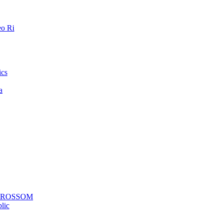
o Ri
ics
a
a ROSSOM
lic