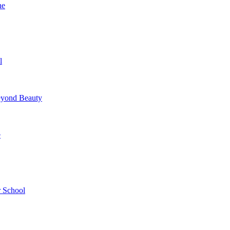
ne
l
yond Beauty
e
 School