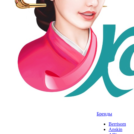
Бренды
Berrisom
Anskin