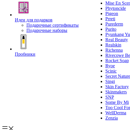
Mise En Sce
Phytoncide
Pigeon
Prreti
Идеи для подарков
Purederm
Подарочные сертификаты
Purito
Подарочные наборы
Pyunkang Yu
Real Beauty
Realskin
Richenna
Пробники
Rivecowe Be
Rocket Soap
Ryoe
Scinic
Secret Natur
Singi
Skin Factory
Skinmakers
SNP
Some By Mi
Too Cool For
WellDerma
Zenzia