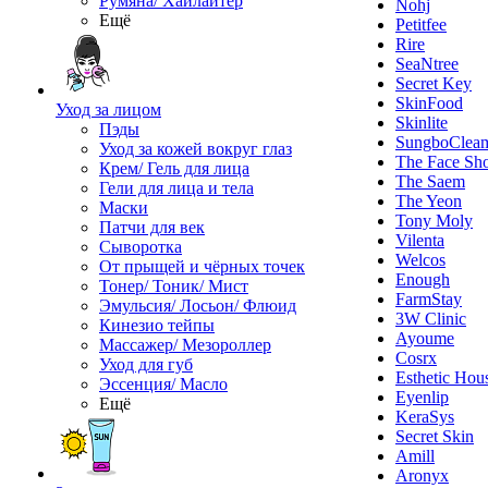
Румяна/ Хайлайтер
Nohj
Ещё
Petitfee
Rire
SeaNtree
Secret Key
SkinFood
Уход за лицом
Skinlite
Пэды
SungboClea
Уход за кожей вокруг глаз
The Face Sh
Крем/ Гель для лица
The Saem
Гели для лица и тела
The Yeon
Маски
Tony Moly
Патчи для век
Vilenta
Сыворотка
Welcos
От прыщей и чёрных точек
Enough
Тонер/ Тоник/ Мист
FarmStay
Эмульсия/ Лосьон/ Флюид
3W Clinic
Кинезио тейпы
Ayoume
Массажер/ Мезороллер
Cosrx
Уход для губ
Esthetic Hou
Эссенция/ Масло
Eyenlip
Ещё
KeraSys
Secret Skin
Amill
Aronyx