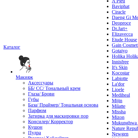
A'Pieu
Baviphat
Ciracle
Daeng Gi Me
Deoproce
Dr.Jart+
Elizavecca
Etude House
Gain Cosmet
Каталог
Gotaiyo
Holika Holik
Innisfree
It's Skin
Kocostar
Макияж
Labiotte
Аксессуары
La'dor
ББ/ СС/ Тональный крем
Lioele
Глаза/ Брови
Mediheal
Губы
Mijin
База/ Праймер/ Тональная основа
Milatte
Парфюм
Missha
Затирка для маскировки пор
Mizon
Консилер/ Корректор
Mukunghw
Кушон
Nature Repub
Пудра
Newgen