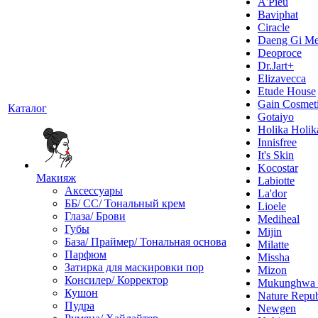
A'Pieu
Baviphat
Ciracle
Daeng Gi Me
Deoproce
Dr.Jart+
Elizavecca
Etude House
Gain Cosmet
Каталог
Gotaiyo
Holika Holik
Innisfree
It's Skin
Kocostar
Макияж
Labiotte
Аксессуары
La'dor
ББ/ СС/ Тональный крем
Lioele
Глаза/ Брови
Mediheal
Губы
Mijin
База/ Праймер/ Тональная основа
Milatte
Парфюм
Missha
Затирка для маскировки пор
Mizon
Консилер/ Корректор
Mukunghw
Кушон
Nature Repub
Пудра
Newgen