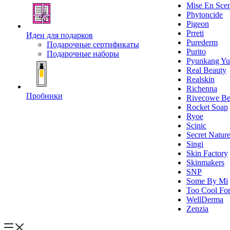
Mise En Sce
Phytoncide
Pigeon
Prreti
Идеи для подарков
Purederm
Подарочные сертификаты
Purito
Подарочные наборы
Pyunkang Yu
Real Beauty
Realskin
Richenna
Пробники
Rivecowe Be
Rocket Soap
Ryoe
Scinic
Secret Natur
Singi
Skin Factory
Skinmakers
SNP
Some By Mi
Too Cool For
WellDerma
Zenzia