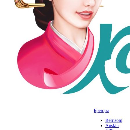
Бренды
Berrisom
Anskin