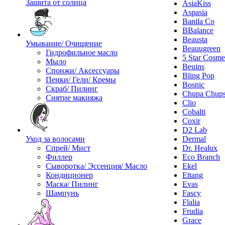
Защита от солнца
AsiaKiss
Aspasia
Banila Co
BBalance
Beausta
Умывание/ Очищение
Beauugreen
Гидрофильное масло
5 Star Cosme
Мыло
Beuins
Спонжи/ Аксессуары
Bling Pop
Пенки/ Гели/ Кремы
Bosnic
Скраб/ Пилинг
Chupa Chup
Снятие макияжа
Clio
Cobalti
Coxir
D2 Lab
Уход за волосами
Dermal
Спрей/ Мист
Dr. Healux
Филлер
Eco Branch
Сыворотка/ Эссенция/ Масло
Ekel
Кондиционер
Ettang
Маска/ Пилинг
Evas
Шампунь
Fascy
Flalia
Frudia
Grace