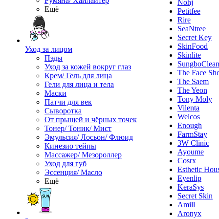
Румяна/ Хайлайтер
Nohj
Ещё
Petitfee
Rire
SeaNtree
Secret Key
SkinFood
Уход за лицом
Skinlite
Пэды
SungboClea
Уход за кожей вокруг глаз
The Face Sh
Крем/ Гель для лица
The Saem
Гели для лица и тела
The Yeon
Маски
Tony Moly
Патчи для век
Vilenta
Сыворотка
Welcos
От прыщей и чёрных точек
Enough
Тонер/ Тоник/ Мист
FarmStay
Эмульсия/ Лосьон/ Флюид
3W Clinic
Кинезио тейпы
Ayoume
Массажер/ Мезороллер
Cosrx
Уход для губ
Esthetic Hou
Эссенция/ Масло
Eyenlip
Ещё
KeraSys
Secret Skin
Amill
Aronyx