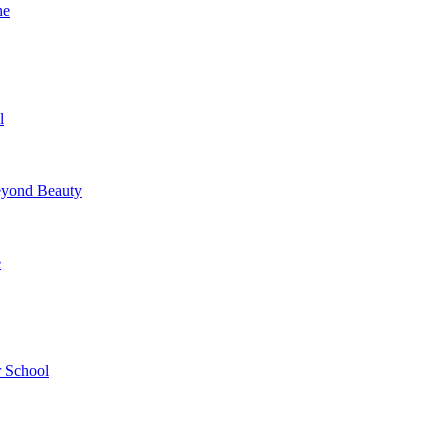
ne
l
yond Beauty
e
 School