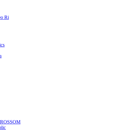
o Ri
ics
a
a ROSSOM
lic