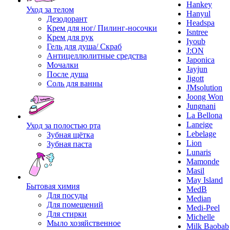
Hankey
Уход за телом
Hanyul
Дезодорант
Headspa
Крем для ног/ Пилинг-носочки
Isntree
Крем для рук
Iyoub
Гель для душа/ Скраб
J:ON
Антицеллюлитные средства
Japonica
Мочалки
Jayjun
После душа
Jigott
Соль для ванны
JMsolution
Joong Won
Jungnani
La Bellona
Laneige
Уход за полостью рта
Lebelage
Зубная щётка
Lion
Зубная паста
Lunaris
Mamonde
Masil
May Island
Бытовая химия
MedB
Для посуды
Median
Для помещений
Medi-Peel
Для стирки
Michelle
Мыло хозяйственное
Milk Baobab