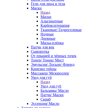
Гели для лица и тела
Маски
Назад
Маски
Альгинатные
Карбокситерапия
Тканевые/ Гидрогелевые
Ночные
Дневные
Маска-плёнка
Патчи для век
Сыворотка
От прыщей и чёрных точек
Тонер/ Тоник/ Мист
Эмульсия/ Лосьон/ Флюид
Кинезио тейпы
Массажер/ Мезороллер
Уход для губ
Назад
Уход для губ
Бальзамы/ Масло
Патчи/ Маски
Скраб
Эссенция/ Масло
Защита от солнца