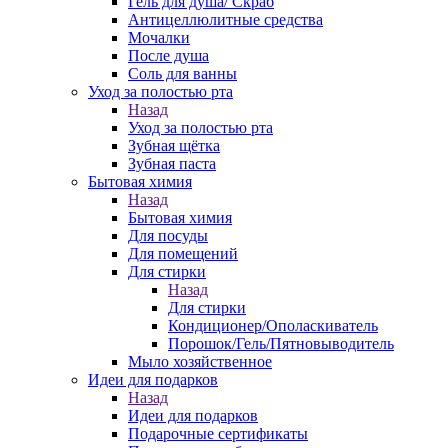
Гель для душа/ Скраб
Антицеллюлитные средства
Мочалки
После душа
Соль для ванны
Уход за полостью рта
Назад
Уход за полостью рта
Зубная щётка
Зубная паста
Бытовая химия
Назад
Бытовая химия
Для посуды
Для помещений
Для стирки
Назад
Для стирки
Кондиционер/Ополаскиватель
Порошок/Гель/Пятновыводитель
Мыло хозяйственное
Идеи для подарков
Назад
Идеи для подарков
Подарочные сертификаты