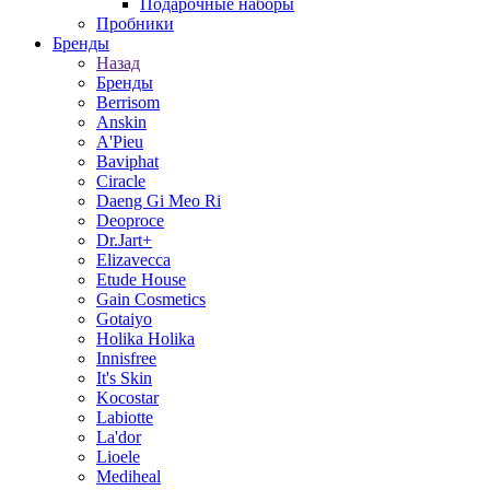
Подарочные наборы
Пробники
Бренды
Назад
Бренды
Berrisom
Anskin
A'Pieu
Baviphat
Ciracle
Daeng Gi Meo Ri
Deoproce
Dr.Jart+
Elizavecca
Etude House
Gain Cosmetics
Gotaiyo
Holika Holika
Innisfree
It's Skin
Kocostar
Labiotte
La'dor
Lioele
Mediheal