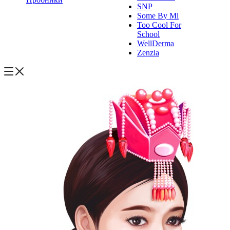
SNP
Some By Mi
Too Cool For
School
WellDerma
Zenzia