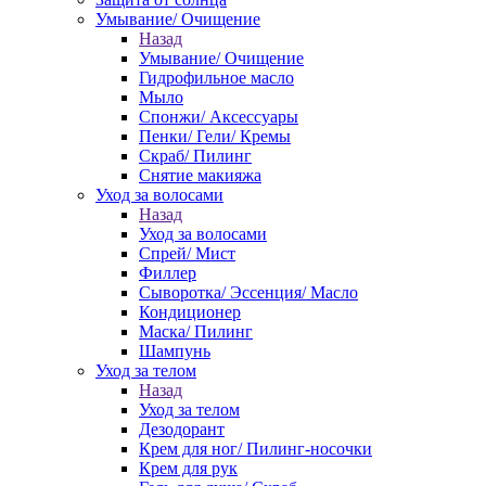
Умывание/ Очищение
Назад
Умывание/ Очищение
Гидрофильное масло
Мыло
Спонжи/ Аксессуары
Пенки/ Гели/ Кремы
Скраб/ Пилинг
Снятие макияжа
Уход за волосами
Назад
Уход за волосами
Спрей/ Мист
Филлер
Сыворотка/ Эссенция/ Масло
Кондиционер
Маска/ Пилинг
Шампунь
Уход за телом
Назад
Уход за телом
Дезодорант
Крем для ног/ Пилинг-носочки
Крем для рук