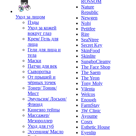
ROSSOM
Nature
Republic
Уход за лицом
Newgen
Пэды
Nohj
Уход за кожей
Petitfee
вокруг глаз
Rire
Крем/ Гель для
SeaNtree
лица
Secret Key
Гели для лица и
SkinFood
тела
Skinlite
Маски
SungboCleamy
Патчи для век
The Face Shop
Сыворотка
The Saem
От прыщей и
The Yeon
чёрных точек
Tony Moly
Тонер/ Тоник/
Vilenta
Мист
Welcos
Эмульсия/ Лосьон/
Enough
Флюид
FarmStay
Кинезио тейпы
3W Clinic
Массажер/
Ayoume
Мезороллер
Cosrx
Уход для губ
Esthetic House
Эссенция/ Масло
Eyenlip