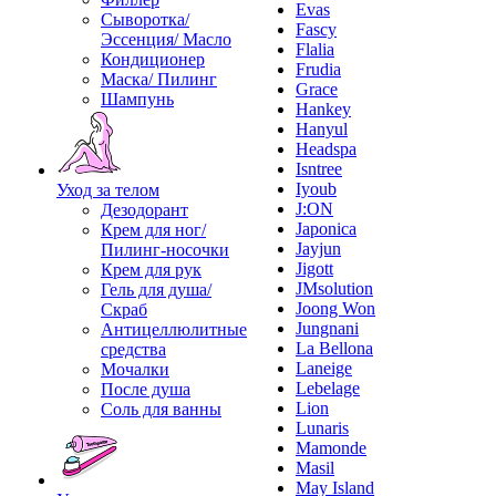
Evas
Сыворотка/
Fascy
Эссенция/ Масло
Flalia
Кондиционер
Frudia
Маска/ Пилинг
Grace
Шампунь
Hankey
Hanyul
Headspa
Isntree
Iyoub
Уход за телом
J:ON
Дезодорант
Japonica
Крем для ног/
Jayjun
Пилинг-носочки
Jigott
Крем для рук
JMsolution
Гель для душа/
Joong Won
Скраб
Jungnani
Антицеллюлитные
La Bellona
средства
Laneige
Мочалки
Lebelage
После душа
Lion
Соль для ванны
Lunaris
Mamonde
Masil
May Island