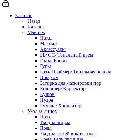
Каталог
Назад
Каталог
Макияж
Назад
Макияж
Аксессуары
ББ/ СС/ Тональный крем
Глаза/ Брови
Губы
База/ Праймер/ Тональная основа
Парфюм
Затирка для маскировки пор
Консилер/ Корректор
Кушон
Пудра
Румяна/ Хайлайтер
Уход за лицом
Назад
Уход за лицом
Пэды
Уход за кожей вокруг глаз
Крем/ Гель для лица