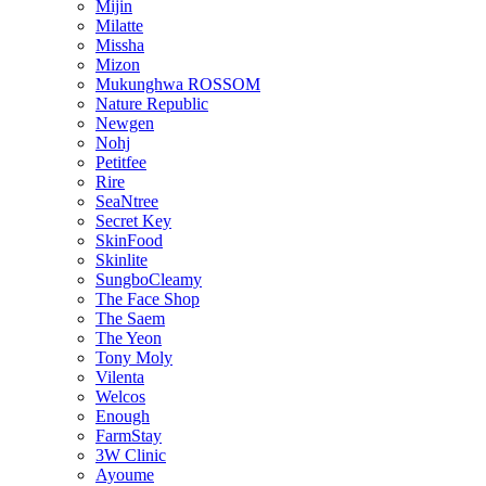
Mijin
Milatte
Missha
Mizon
Mukunghwa ROSSOM
Nature Republic
Newgen
Nohj
Petitfee
Rire
SeaNtree
Secret Key
SkinFood
Skinlite
SungboCleamy
The Face Shop
The Saem
The Yeon
Tony Moly
Vilenta
Welcos
Enough
FarmStay
3W Clinic
Ayoume