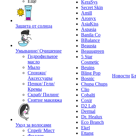
Ещё
KeraSys
Secret Skin
Amill
Aronyx
AsiaKiss
Защита от солнца
Aspasia
Banila Co
BBalance
Beausta
Умывание/ Очищение
Beauugreen
Гидрофильное
5 Star
масло
Cosmetic
Мыло
Beuins
Спонжи/
Bling Pop
Новости
Бл
Аксессуары
Bosnic
Пенки/ Гели/
Chupa Chups
Кремы
Clio
Скраб/ Пилинг
Cobalti
Снятие макияжа
Coxir
D2 Lab
Dermal
Dr. Healux
Eco Branch
Уход за волосами
Ekel
Спрей/ Мист
Ettang
Филлер