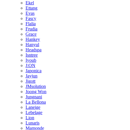
Ekel
Ettang
Evas
Fascy
Flalia
Frudia
Grace
Hankey
Hanyul
Headspa
Isntree
Iyoub
J:ON
Japonica
Jayjun
Jigott
JMsolution
Joong Won
Jungnani
La Bellona
Laneige
Lebelage
Lion
Lunaris
Mamonde