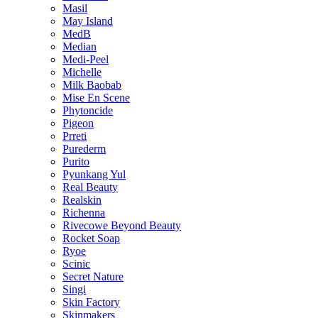
Masil
May Island
MedB
Median
Medi-Peel
Michelle
Milk Baobab
Mise En Scene
Phytoncide
Pigeon
Prreti
Purederm
Purito
Pyunkang Yul
Real Beauty
Realskin
Richenna
Rivecowe Beyond Beauty
Rocket Soap
Ryoe
Scinic
Secret Nature
Singi
Skin Factory
Skinmakers