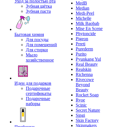
Уход за полостью рта
MedB
Зубная щётка
Median
Зубная паста
Medi-Peel
Michelle
Milk Baobab
Mise En Scene
Phytoncide
Бытовая химия
Pigeon
Для посуды
Prreti
Для помещений
Purederm
Для стирки
Purito
Мыло
Pyunkang Yul
хозяйственное
Real Beauty
Realskin
Richenna
Rivecowe
Идеи для подарков
Beyond
Подарочные
Beauty
сертификаты
Rocket Soap
Подарочные
Ryoe
наборы
Scinic
Secret Nature
Singi
Skin Factory
Skinmakers
Пробники