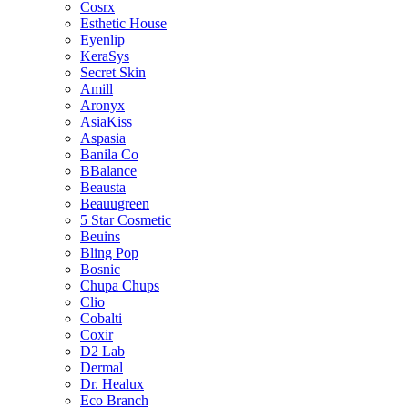
Cosrx
Esthetic House
Eyenlip
KeraSys
Secret Skin
Amill
Aronyx
AsiaKiss
Aspasia
Banila Co
BBalance
Beausta
Beauugreen
5 Star Cosmetic
Beuins
Bling Pop
Bosnic
Chupa Chups
Clio
Cobalti
Coxir
D2 Lab
Dermal
Dr. Healux
Eco Branch