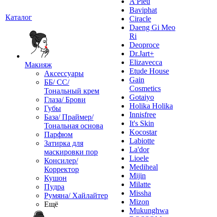
A'Pieu
Baviphat
Каталог
Ciracle
Daeng Gi Meo
Ri
Deoproce
Dr.Jart+
Elizavecca
Макияж
Etude House
Аксессуары
Gain
ББ/ СС/
Cosmetics
Тональный крем
Gotaiyo
Глаза/ Брови
Holika Holika
Губы
Innisfree
База/ Праймер/
It's Skin
Тональная основа
Kocostar
Парфюм
Labiotte
Затирка для
La'dor
маскировки пор
Lioele
Консилер/
Mediheal
Корректор
Mijin
Кушон
Milatte
Пудра
Missha
Румяна/ Хайлайтер
Mizon
Ещё
Mukunghwa