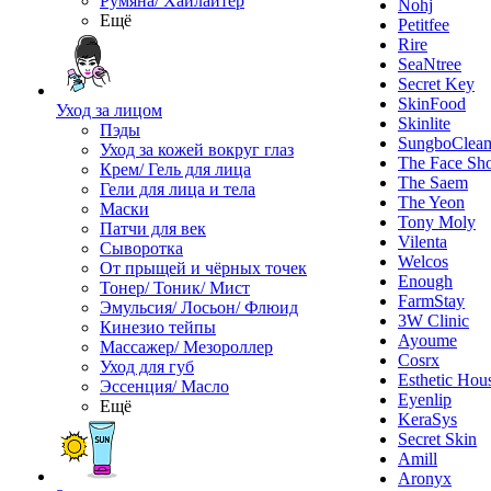
Румяна/ Хайлайтер
Nohj
Ещё
Petitfee
Rire
SeaNtree
Secret Key
SkinFood
Уход за лицом
Skinlite
Пэды
SungboClea
Уход за кожей вокруг глаз
The Face Sh
Крем/ Гель для лица
The Saem
Гели для лица и тела
The Yeon
Маски
Tony Moly
Патчи для век
Vilenta
Сыворотка
Welcos
От прыщей и чёрных точек
Enough
Тонер/ Тоник/ Мист
FarmStay
Эмульсия/ Лосьон/ Флюид
3W Clinic
Кинезио тейпы
Ayoume
Массажер/ Мезороллер
Cosrx
Уход для губ
Esthetic Hou
Эссенция/ Масло
Eyenlip
Ещё
KeraSys
Secret Skin
Amill
Aronyx