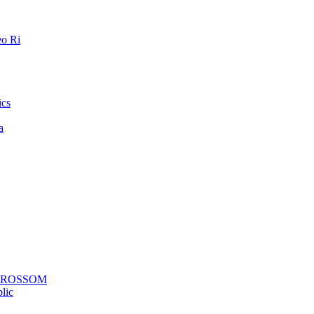
o Ri
ics
a
a ROSSOM
lic