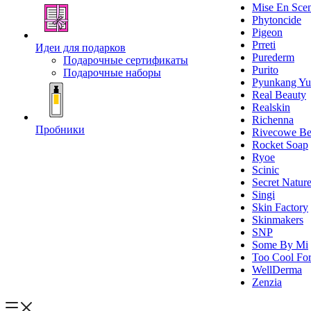
Mise En Sce
Phytoncide
Pigeon
Prreti
Идеи для подарков
Purederm
Подарочные сертификаты
Purito
Подарочные наборы
Pyunkang Yu
Real Beauty
Realskin
Richenna
Пробники
Rivecowe Be
Rocket Soap
Ryoe
Scinic
Secret Natur
Singi
Skin Factory
Skinmakers
SNP
Some By Mi
Too Cool For
WellDerma
Zenzia