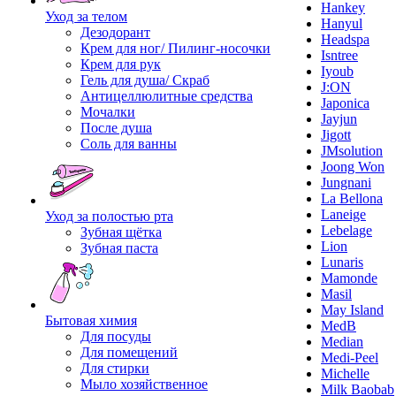
Hankey
Уход за телом
Hanyul
Дезодорант
Headspa
Крем для ног/ Пилинг-носочки
Isntree
Крем для рук
Iyoub
Гель для душа/ Скраб
J:ON
Антицеллюлитные средства
Japonica
Мочалки
Jayjun
После душа
Jigott
Соль для ванны
JMsolution
Joong Won
Jungnani
La Bellona
Laneige
Уход за полостью рта
Lebelage
Зубная щётка
Lion
Зубная паста
Lunaris
Mamonde
Masil
May Island
Бытовая химия
MedB
Для посуды
Median
Для помещений
Medi-Peel
Для стирки
Michelle
Мыло хозяйственное
Milk Baobab