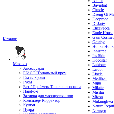
A'Pieu
Baviphat
Ciracle
Daeng Gi Me
Deoproce
Dr.Jart+
Elizavecca
Etude House
Gain Cosmet
Каталог
Gotaiyo
Holika Holik
Innisfree
It's Skin
Kocostar
Макияж
Labiotte
Аксессуары
La'dor
ББ/ СС/ Тональный крем
Lioele
Глаза/ Брови
Mediheal
Губы
Mijin
База/ Праймер/ Тональная основа
Milatte
Парфюм
Missha
Затирка для маскировки пор
Mizon
Консилер/ Корректор
Mukunghw
Кушон
Nature Repub
Пудра
Newgen