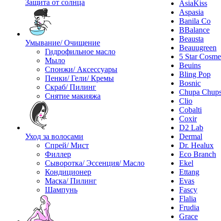
Защита от солнца
AsiaKiss
Aspasia
Banila Co
BBalance
Beausta
Умывание/ Очищение
Beauugreen
Гидрофильное масло
5 Star Cosme
Мыло
Beuins
Спонжи/ Аксессуары
Bling Pop
Пенки/ Гели/ Кремы
Bosnic
Скраб/ Пилинг
Chupa Chup
Снятие макияжа
Clio
Cobalti
Coxir
D2 Lab
Уход за волосами
Dermal
Спрей/ Мист
Dr. Healux
Филлер
Eco Branch
Сыворотка/ Эссенция/ Масло
Ekel
Кондиционер
Ettang
Маска/ Пилинг
Evas
Шампунь
Fascy
Flalia
Frudia
Grace