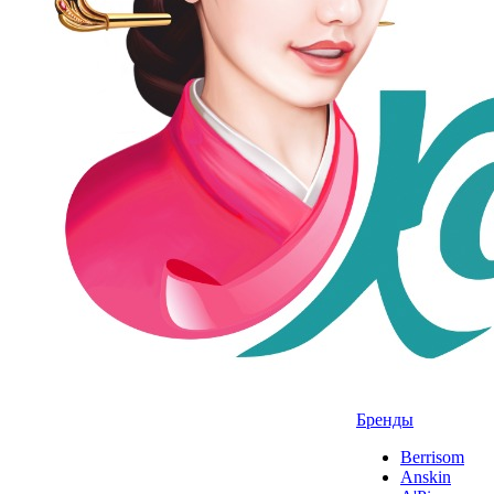
Бренды
Berrisom
Anskin