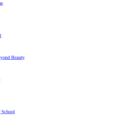
ne
l
yond Beauty
e
 School