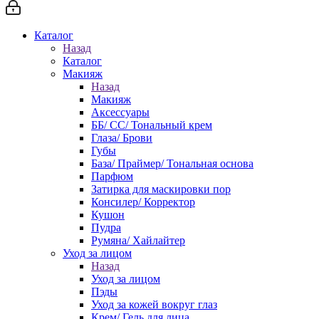
Каталог
Назад
Каталог
Макияж
Назад
Макияж
Аксессуары
ББ/ СС/ Тональный крем
Глаза/ Брови
Губы
База/ Праймер/ Тональная основа
Парфюм
Затирка для маскировки пор
Консилер/ Корректор
Кушон
Пудра
Румяна/ Хайлайтер
Уход за лицом
Назад
Уход за лицом
Пэды
Уход за кожей вокруг глаз
Крем/ Гель для лица