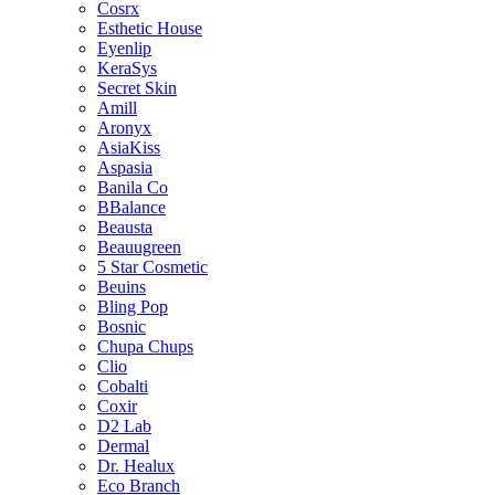
Cosrx
Esthetic House
Eyenlip
KeraSys
Secret Skin
Amill
Aronyx
AsiaKiss
Aspasia
Banila Co
BBalance
Beausta
Beauugreen
5 Star Cosmetic
Beuins
Bling Pop
Bosnic
Chupa Chups
Clio
Cobalti
Coxir
D2 Lab
Dermal
Dr. Healux
Eco Branch