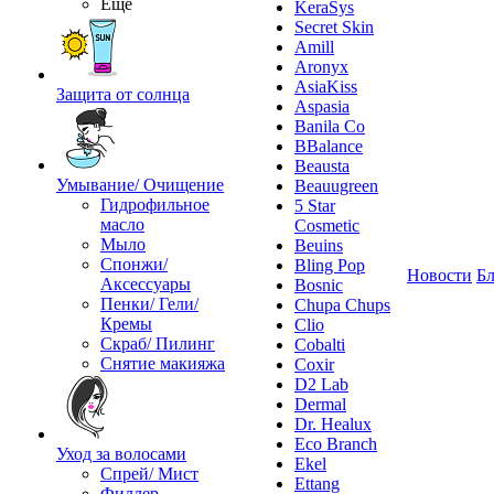
Ещё
KeraSys
Secret Skin
Amill
Aronyx
AsiaKiss
Защита от солнца
Aspasia
Banila Co
BBalance
Beausta
Умывание/ Очищение
Beauugreen
Гидрофильное
5 Star
масло
Cosmetic
Мыло
Beuins
Спонжи/
Bling Pop
Новости
Бл
Аксессуары
Bosnic
Пенки/ Гели/
Chupa Chups
Кремы
Clio
Скраб/ Пилинг
Cobalti
Снятие макияжа
Coxir
D2 Lab
Dermal
Dr. Healux
Eco Branch
Уход за волосами
Ekel
Спрей/ Мист
Ettang
Филлер