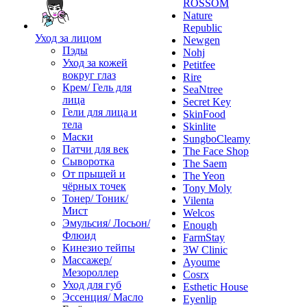
ROSSOM
Nature
Republic
Уход за лицом
Newgen
Пэды
Nohj
Уход за кожей
Petitfee
вокруг глаз
Rire
Крем/ Гель для
SeaNtree
лица
Secret Key
Гели для лица и
SkinFood
тела
Skinlite
Маски
SungboCleamy
Патчи для век
The Face Shop
Сыворотка
The Saem
От прыщей и
The Yeon
чёрных точек
Tony Moly
Тонер/ Тоник/
Vilenta
Мист
Welcos
Эмульсия/ Лосьон/
Enough
Флюид
FarmStay
Кинезио тейпы
3W Clinic
Массажер/
Ayoume
Мезороллер
Cosrx
Уход для губ
Esthetic House
Эссенция/ Масло
Eyenlip