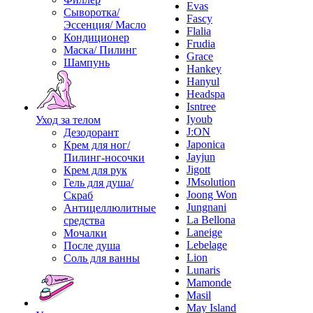
Evas
Сыворотка/
Fascy
Эссенция/ Масло
Flalia
Кондиционер
Frudia
Маска/ Пилинг
Grace
Шампунь
Hankey
Hanyul
Headspa
Isntree
Iyoub
Уход за телом
J:ON
Дезодорант
Japonica
Крем для ног/
Jayjun
Пилинг-носочки
Jigott
Крем для рук
JMsolution
Гель для душа/
Joong Won
Скраб
Jungnani
Антицеллюлитные
La Bellona
средства
Laneige
Мочалки
Lebelage
После душа
Lion
Соль для ванны
Lunaris
Mamonde
Masil
May Island