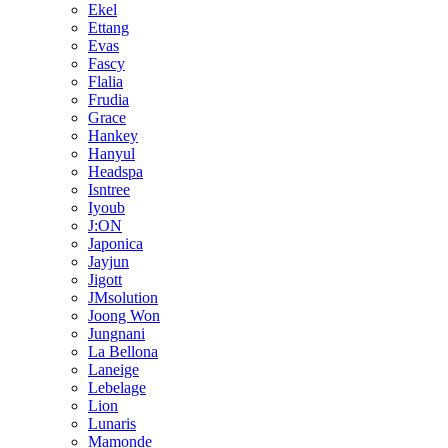
Ekel
Ettang
Evas
Fascy
Flalia
Frudia
Grace
Hankey
Hanyul
Headspa
Isntree
Iyoub
J:ON
Japonica
Jayjun
Jigott
JMsolution
Joong Won
Jungnani
La Bellona
Laneige
Lebelage
Lion
Lunaris
Mamonde