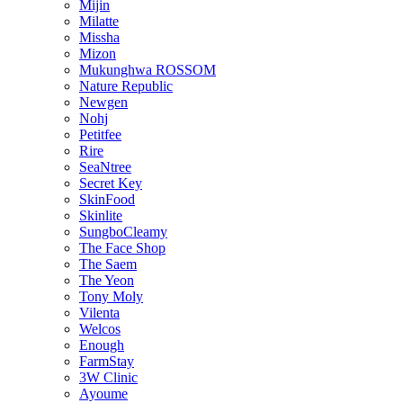
Mijin
Milatte
Missha
Mizon
Mukunghwa ROSSOM
Nature Republic
Newgen
Nohj
Petitfee
Rire
SeaNtree
Secret Key
SkinFood
Skinlite
SungboCleamy
The Face Shop
The Saem
The Yeon
Tony Moly
Vilenta
Welcos
Enough
FarmStay
3W Clinic
Ayoume