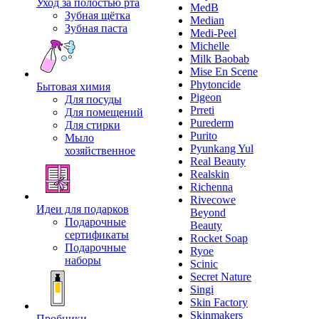
Уход за полостью рта
MedB
Зубная щётка
Median
Зубная паста
Medi-Peel
Michelle
Milk Baobab
Mise En Scene
Phytoncide
Бытовая химия
Pigeon
Для посуды
Prreti
Для помещений
Purederm
Для стирки
Purito
Мыло
Pyunkang Yul
хозяйственное
Real Beauty
Realskin
Richenna
Rivecowe
Идеи для подарков
Beyond
Подарочные
Beauty
сертификаты
Rocket Soap
Подарочные
Ryoe
наборы
Scinic
Secret Nature
Singi
Skin Factory
Skinmakers
Пробники