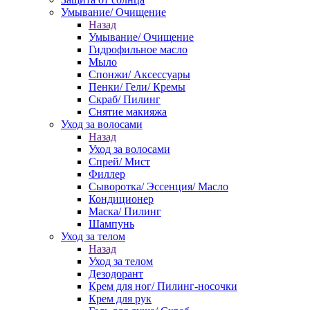
Умывание/ Очищение
Назад
Умывание/ Очищение
Гидрофильное масло
Мыло
Спонжи/ Аксессуары
Пенки/ Гели/ Кремы
Скраб/ Пилинг
Снятие макияжа
Уход за волосами
Назад
Уход за волосами
Спрей/ Мист
Филлер
Сыворотка/ Эссенция/ Масло
Кондиционер
Маска/ Пилинг
Шампунь
Уход за телом
Назад
Уход за телом
Дезодорант
Крем для ног/ Пилинг-носочки
Крем для рук