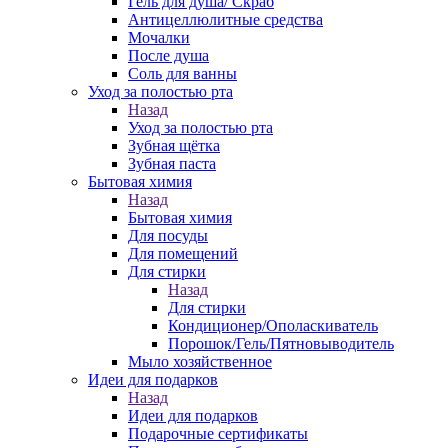
Гель для душа/ Скраб
Антицеллюлитные средства
Мочалки
После душа
Соль для ванны
Уход за полостью рта
Назад
Уход за полостью рта
Зубная щётка
Зубная паста
Бытовая химия
Назад
Бытовая химия
Для посуды
Для помещений
Для стирки
Назад
Для стирки
Кондиционер/Ополаскиватель
Порошок/Гель/Пятновыводитель
Мыло хозяйственное
Идеи для подарков
Назад
Идеи для подарков
Подарочные сертификаты