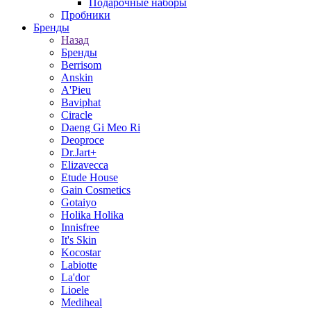
Подарочные наборы
Пробники
Бренды
Назад
Бренды
Berrisom
Anskin
A'Pieu
Baviphat
Ciracle
Daeng Gi Meo Ri
Deoproce
Dr.Jart+
Elizavecca
Etude House
Gain Cosmetics
Gotaiyo
Holika Holika
Innisfree
It's Skin
Kocostar
Labiotte
La'dor
Lioele
Mediheal