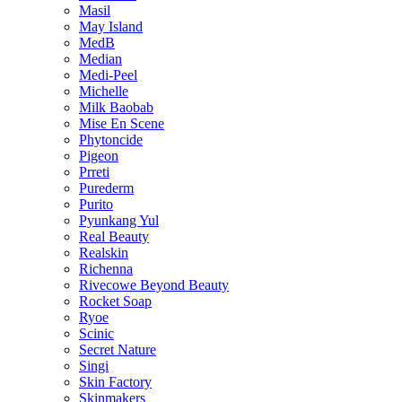
Masil
May Island
MedB
Median
Medi-Peel
Michelle
Milk Baobab
Mise En Scene
Phytoncide
Pigeon
Prreti
Purederm
Purito
Pyunkang Yul
Real Beauty
Realskin
Richenna
Rivecowe Beyond Beauty
Rocket Soap
Ryoe
Scinic
Secret Nature
Singi
Skin Factory
Skinmakers