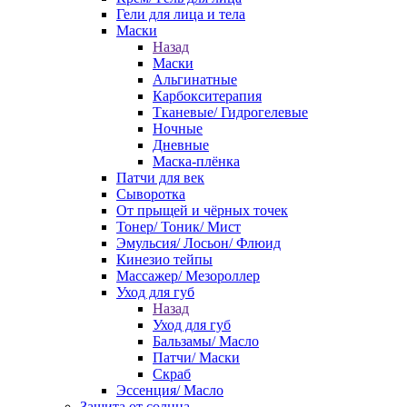
Гели для лица и тела
Маски
Назад
Маски
Альгинатные
Карбокситерапия
Тканевые/ Гидрогелевые
Ночные
Дневные
Маска-плёнка
Патчи для век
Сыворотка
От прыщей и чёрных точек
Тонер/ Тоник/ Мист
Эмульсия/ Лосьон/ Флюид
Кинезио тейпы
Массажер/ Мезороллер
Уход для губ
Назад
Уход для губ
Бальзамы/ Масло
Патчи/ Маски
Скраб
Эссенция/ Масло
Защита от солнца