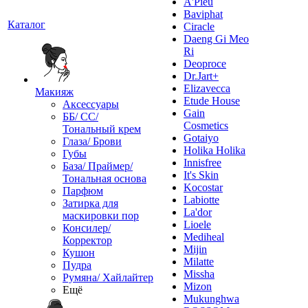
A'Pieu
Baviphat
Каталог
Ciracle
Daeng Gi Meo
Ri
Deoproce
Dr.Jart+
Elizavecca
Макияж
Etude House
Аксессуары
Gain
ББ/ СС/
Cosmetics
Тональный крем
Gotaiyo
Глаза/ Брови
Holika Holika
Губы
Innisfree
База/ Праймер/
It's Skin
Тональная основа
Kocostar
Парфюм
Labiotte
Затирка для
La'dor
маскировки пор
Lioele
Консилер/
Mediheal
Корректор
Mijin
Кушон
Milatte
Пудра
Missha
Румяна/ Хайлайтер
Mizon
Ещё
Mukunghwa