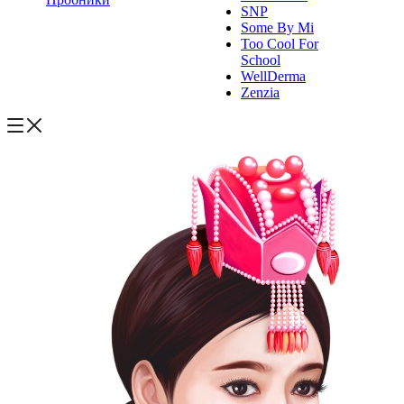
SNP
Some By Mi
Too Cool For
School
WellDerma
Zenzia